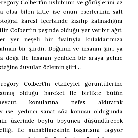
regory Colbert’in uslubunu ve görüşlerini az
a olsa bilen kitle ise onun eserlerinin salt
otoğraf karesi içerisinde kısılıp kalmadığını
ilir. Colbert’in peşinde olduğu yer yer bir ağıt,
er yer neşeli bir fısıltıyla kulaklarımıza
alınan bir şiirdir. Doğanın ve insanın şiiri ya
a doğa ile insanın yeniden bir araya gelme
steğine duyulan özlemin şiiri…
regory Colbert’in etkileyici görüntülerine
atmış olduğu hareket ile birlikte bütün
mevcut konularına nefes aldırarak
 ise, yedinci sanat söz konusu olduğunda
ayenin üzerinde boylu boyunca düşündürecek
lliği ile sunabilmesinin başarısını taşıyor