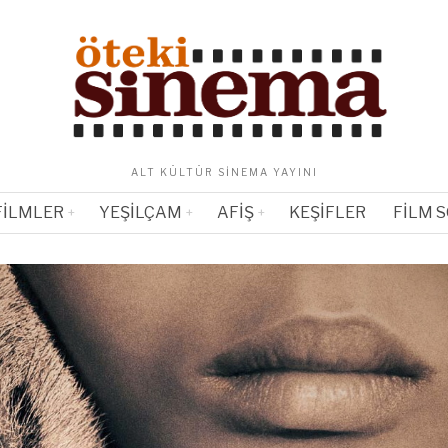
ALT KÜLTÜR SINEMA YAYINI
FILMLER
YEŞILÇAM
AFIŞ
KEŞIFLER
FILM 