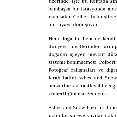
üzerinde. İşte bu noktada sin
bambaşka bir istasyonda mevzi
nam salan Colbert’in bu şiirse
bir rüyaya dönüşüyor.
Hem doğa ile hem de kendi 
dünyevi ideallerinden arın
doğanın işleyen mevcut düz
sistemi benimsemesi Colbert’i
Fotoğraf çalışmaları ve diğe
ferah halini Ashes and Snow
benzerine az rastlayabileceğ
cömertliğini esirgemiyor.
Ashes and Snow hazırlık döne
uzun bir süreye yayılan çok ü