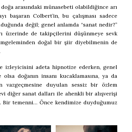
e doğa arasındaki münasebeti olabildiğince arı
mayı başaran Colbert’in, bu çalışması sadece
lduğunda değil; genel anlamda “sanat nedir?”
rı üzerinde de takipçilerini düşünmeye sevk
imgeleminden doğal bir şiir diyebilmenin de
.
e izleyicisini adeta hipnotize ederken, genel
le olsa doğanın insanı kucaklamasına, ya da
en vazgeçmesine duyulan sessiz bir özlem
vi diğer sanat dalları ile ahenkli bir alışverişi
… Bir temenni… Önce kendimize duyduğumuz