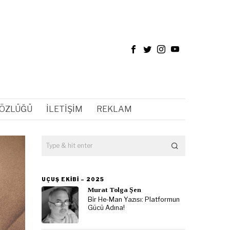
SÖZLÜĞÜ
İLETIŞIM
REKLAM
UÇUŞ EKIBI – 2025
Murat Tolga Şen
Bir He-Man Yazısı: Platformun
Gücü Adına!