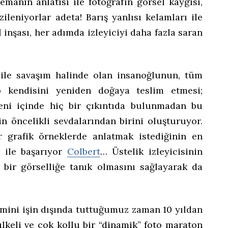
emanın anlatısı ile fotoğrafın görsel kaygısı,
leniyorlar adeta! Barış yanlısı kelamları ile
l inşası, her adımda izleyiciyi daha fazla saran
ile savaşım halinde olan insanoğlunun, tüm
ıp kendisini yeniden doğaya teslim etmesi;
eni içinde hiç bir çıkıntıda bulunmadan bu
n öncelikli sevdalarından birini oluşturuyor.
r grafik örneklerde anlatmak istediğinin en
 ile başarıyor
Colbert
… Üstelik izleyicisinin
i bir görselliğe tanık olmasını sağlayarak da
mini işin dışında tuttuğumuz zaman 10 yıldan
lkeli ve çok kollu bir “dinamik” foto maraton