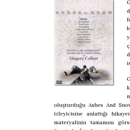
G
d
f
b
y
ç
d
i
G
k
oluşturduğu Ashes And Snow
izleyicisine anlattığı hik
materyalinin tamamını görse