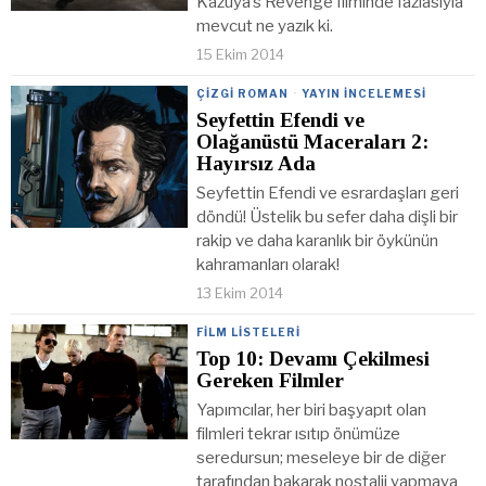
Kazuya’s Revenge filminde fazlasıyla
mevcut ne yazık ki.
15 Ekim 2014
ÇIZGI ROMAN
·
YAYIN İNCELEMESI
Seyfettin Efendi ve
Olağanüstü Maceraları 2:
Hayırsız Ada
Seyfettin Efendi ve esrardaşları geri
döndü! Üstelik bu sefer daha dişli bir
rakip ve daha karanlık bir öykünün
kahramanları olarak!
13 Ekim 2014
FILM LISTELERI
Top 10: Devamı Çekilmesi
Gereken Filmler
Yapımcılar, her biri başyapıt olan
filmleri tekrar ısıtıp önümüze
seredursun; meseleye bir de diğer
tarafından bakarak nostalji yapmaya