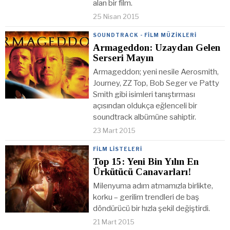
alan bir film.
25 Nisan 2015
SOUNDTRACK - FILM MÜZIKLERI
Armageddon: Uzaydan Gelen
Serseri Mayın
Armageddon; yeni nesile Aerosmith,
Journey, ZZ Top, Bob Seger ve Patty
Smith gibi isimleri tanıştırması
açısından oldukça eğlenceli bir
soundtrack albümüne sahiptir.
23 Mart 2015
FILM LISTELERI
Top 15: Yeni Bin Yılın En
Ürkütücü Canavarları!
Milenyuma adım atmamızla birlikte,
korku – gerilim trendleri de baş
döndürücü bir hızla şekil değiştirdi.
21 Mart 2015