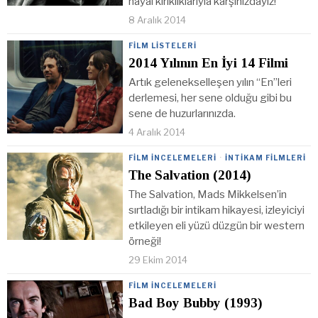
hayal kırıklıklarıyla karşınızdayız!
8 Aralık 2014
FILM LISTELERI
2014 Yılının En İyi 14 Filmi
Artık gelenekselleşen yılın “En”leri
derlemesi, her sene olduğu gibi bu
sene de huzurlarınızda.
4 Aralık 2014
FILM İNCELEMELERI
·
İNTIKAM FILMLERI
The Salvation (2014)
The Salvation, Mads Mikkelsen’in
sırtladığı bir intikam hikayesi, izleyiciyi
etkileyen eli yüzü düzgün bir western
örneği!
29 Ekim 2014
FILM İNCELEMELERI
Bad Boy Bubby (1993)