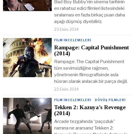
Bad Boy Bubby’nin sinema tarihinin
en rahatsız edici filmleri listesindeki
sıralaması en fazla birkaç puan daha
aşağı düşmüş diyebiliriz.
23 Ekim 2014
FILM İNCELEMELERI
Rampage: Capital Punishment
(2014)
Rampage: The Capital Punishment
tüm sevimsizliğine rağmen,
yönetmenin filmografisinde asla
hüsran olarak anılacak bir parça değil.
22 Ekim 2014
FILM İNCELEMELERI
·
DÖVÜŞ FILMLERI
Tekken 2: Kazuya’s Revenge
(2014)
Arcade tezgahında “paçozluk”
namına ne ararsanız Tekken 2: