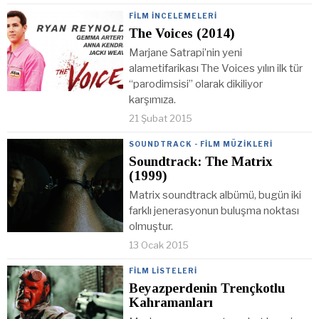
FILM İNCELEMELERI
The Voices (2014)
Marjane Satrapi’nin yeni
alametifarikası The Voices yılın ilk tür
“parodimsisi” olarak dikiliyor
karşımıza.
21 Şubat 2015
SOUNDTRACK - FILM MÜZIKLERI
Soundtrack: The Matrix
(1999)
Matrix soundtrack albümü, bugün iki
farklı jenerasyonun buluşma noktası
olmuştur.
13 Ocak 2015
FILM LISTELERI
Beyazperdenin Trençkotlu
Kahramanları