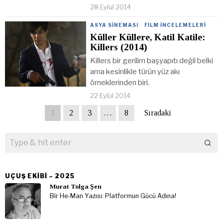
28 Eylül 2014
ASYA SINEMASI
·
FILM İNCELEMELERI
Küller Küllere, Katil Katile:
Killers (2014)
Killers bir gerilim başyapıtı değil belki
ama kesinlikle türün yüz akı
örneklerinden biri.
22 Eylül 2014
1
2
3
…
8
Sıradaki
UÇUŞ EKIBI – 2025
Murat Tolga Şen
Bir He-Man Yazısı: Platformun Gücü Adına!