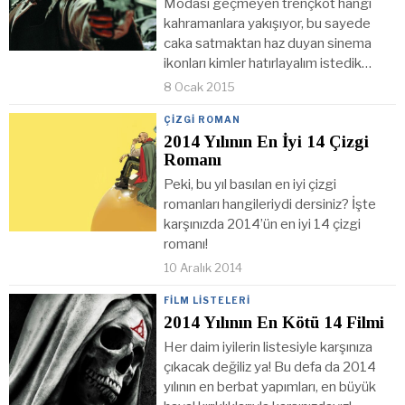
Modası geçmeyen trençkot hangi
kahramanlara yakışıyor, bu sayede
caka satmaktan haz duyan sinema
ikonları kimler hatırlayalım istedik…
8 Ocak 2015
ÇIZGI ROMAN
2014 Yılının En İyi 14 Çizgi
Romanı
Peki, bu yıl basılan en iyi çizgi
romanları hangileriydi dersiniz? İşte
karşınızda 2014’ün en iyi 14 çizgi
romanı!
10 Aralık 2014
FILM LISTELERI
2014 Yılının En Kötü 14 Filmi
Her daim iyilerin listesiyle karşınıza
çıkacak değiliz ya! Bu defa da 2014
yılının en berbat yapımları, en büyük