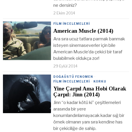
ne dersiniz?
2 Ekim 2014
FILM İNCELEMELERI
American Muscle (2014)
Ara sıra ucuz tatlara parmak banmak
isteyen sinemaseverler için bile
American Muscle’da çekici bir taraf
bulabilmek oldukça zor!
29 Eylül 2014
DOĞAÜSTÜ FENOMEN
·
FILM İNCELEMELERI
·
KORKU
Yine Çarpıl Ama Hobi Olarak
Çarpıl: Jinn (2014)
Jinn “o kadar kötü ki” çeşitlemeleri
arasında bir yere
konumlandırılamayacak kadar sığ bir
örnek olmanın yanı sıra kendine has
bir çekiciliğe de sahip.