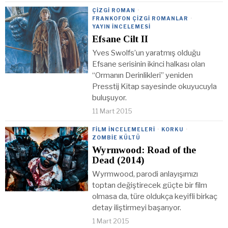
ÇIZGI ROMAN
·
FRANKOFON ÇIZGI ROMANLAR
·
YAYIN İNCELEMESI
Efsane Cilt II
Yves Swolfs’un yaratmış olduğu
Efsane serisinin ikinci halkası olan
“Ormanın Derinlikleri” yeniden
Presstij Kitap sayesinde okuyucuyla
buluşuyor.
11 Mart 2015
FILM İNCELEMELERI
·
KORKU
·
ZOMBIE KÜLTÜ
Wyrmwood: Road of the
Dead (2014)
Wyrmwood, parodi anlayışımızı
toptan değiştirecek güçte bir film
olmasa da, türe oldukça keyifli birkaç
detay iliştirmeyi başarıyor.
1 Mart 2015