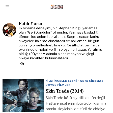
Fatih Yürür
İlk sinema deneyimi, bir Stephen King uyarlaması
olan “Geri Döndüler” olmuştur. Yazmaya başladığı
dönem ise aslen lise yıllarıdır. Saçma sapan korku
hikayeleri kaleme almaktadır ve asıl amacı bir gün
bunları görselleştirebilmektir. Çeşitli platformlarda
oyun incelemeleri ve film eleştirileri yazar. Yaratmış
olduğu RüyadaM adında bir animasyon ve çizgi
hikaye karakteri bulunmaktadır.
FILM İNCELEMELERI
·
ASYA SINEMASI
·
DÖVÜŞ FILMLERI
Skin Trade (2014)
Skin Trade kötü niyetli bir ürün değil.
Hatta emsallerinin büyük bir kısmına
oranla izleyicisini de, türü de ciddiye