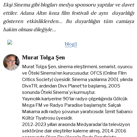
Ekşi Sinema gibi blogları medya sponsoru yaptılar ve davet
ettiler. Adana Altın koza film festivali de aynı duyarlılığı
gösteren etkinliklerden… Bu duyarlılığın tüm camiaya
hakim olması dileğiyle…
Murat Tolga Şen
Murat Tolga Şen, sinema eleştirmeni, senarist, oyuncu
ve Öteki Sinema’nın kurucusudur. OFCS (Online Film
Critics Society) üyesidir. Sinema yazılarına 2001 yılında
DivxTR, ardından Divx Planet’te başlamış, 2005
sonunda Öteki Sinema'yı kurmuştur.
Yayıncılık kariyerine 90’lar radyo çılgınlığında Gölcük
Mega FM ve Radyo Paradise başlamıştır. Salçalı
Makarna adlı radyo şovunun yaratıcısıdır. İzmit Sabancı
Kültür Tiyatrosu üyesidir.
2012-2023 yılları arasında Medyaradar’da televizyon
sektörüne dair eleştiriler kaleme almış, 2014-2016