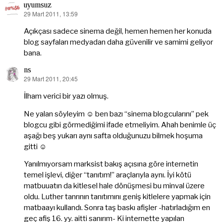
uyumsuz
29 Mart 2011, 13:59
dedi
ki:
Açıkçası sadece sinema değil, hemen hemen her konuda
blog sayfaları medyadan daha güvenilir ve samimi geliyor
bana.
ns
29 Mart 2011, 20:45
dedi
ki:
İlham verici bir yazı olmuş.
Ne yalan söyleyim ☺ ben bazı “sinema blogcularını” pek
blogcu gibi görmediğimi ifade etmeliyim. Ahah benimle üç
aşağı beş yukarı aynı safta olduğunuzu bilmek hoşuma
gitti ☺
Yanılmıyorsam marksist bakış açısına göre internetin
temel işlevi, diğer “tanıtım!” araçlarıyla aynı. İyi kötü
matbuuatın da kitlesel hale dönüşmesi bu minval üzere
oldu. Luther tanrının tanıtımını geniş kitlelere yapmak için
matbaayı kullandı. Sonra taş baskı afişler -hatırladığım en
geç afiş 16. yy. aitti sanırım- Ki internette yapılan