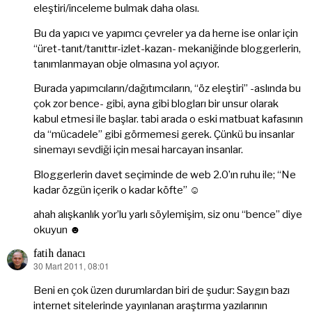
eleştiri/inceleme bulmak daha olası.
Bu da yapıcı ve yapımcı çevreler ya da herne ise onlar için
“üret-tanıt/tanıttır-izlet-kazan- mekaniğinde bloggerlerin,
tanımlanmayan obje olmasına yol açıyor.
Burada yapımcıların/dağıtımcıların, “öz eleştiri” -aslında bu
çok zor bence- gibi, ayna gibi blogları bir unsur olarak
kabul etmesi ile başlar. tabi arada o eski matbuat kafasının
da “mücadele” gibi görmemesi gerek. Çünkü bu insanlar
sinemayı sevdiği için mesai harcayan insanlar.
Bloggerlerin davet seçiminde de web 2.0’ın ruhu ile; “Ne
kadar özgün içerik o kadar köfte” ☺
ahah alışkanlık yor’lu yarlı söylemişim, siz onu “bence” diye
okuyun ☻
fatih danacı
30 Mart 2011, 08:01
dedi
ki:
Beni en çok üzen durumlardan biri de şudur: Saygın bazı
internet sitelerinde yayınlanan araştırma yazılarının