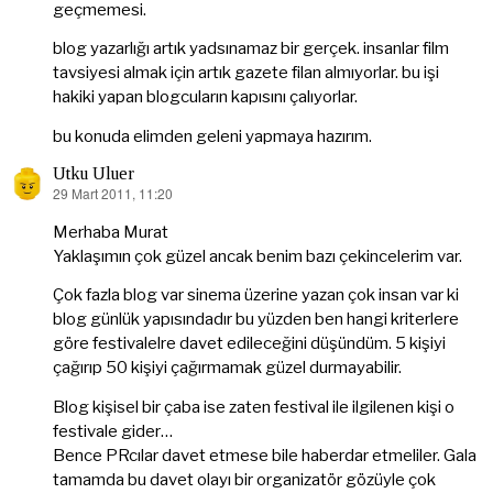
geçmemesi.
blog yazarlığı artık yadsınamaz bir gerçek. insanlar film
tavsiyesi almak için artık gazete filan almıyorlar. bu işi
hakiki yapan blogcuların kapısını çalıyorlar.
bu konuda elimden geleni yapmaya hazırım.
Utku Uluer
29 Mart 2011, 11:20
dedi
ki:
Merhaba Murat
Yaklaşımın çok güzel ancak benim bazı çekincelerim var.
Çok fazla blog var sinema üzerine yazan çok insan var ki
blog günlük yapısındadır bu yüzden ben hangi kriterlere
göre festivalelre davet edileceğini düşündüm. 5 kişiyi
çağırıp 50 kişiyi çağırmamak güzel durmayabilir.
Blog kişisel bir çaba ise zaten festival ile ilgilenen kişi o
festivale gider…
Bence PRcılar davet etmese bile haberdar etmeliler. Gala
tamamda bu davet olayı bir organizatör gözüyle çok