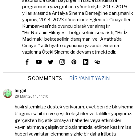
sezonunda Okan Bayülgen’in Dada Dandinista
programında yazı grubunu yönetmiştir. 2017-2019
yılları arasında Antalya Sinema Derneği’ne danışmanlık
yapmış, 2014-2023 döneminde Eğlenceli Cinayetler
Kumpanyası’nda oyuncu olarak yer almıştır.
“Bir Notanın Hikayesi” belgeselinin senaristi, “Bir İz –
Madımak” belgeselinin danışmanı ve “Agatha’da
Cinayet” adlı tiyatro oyununun yazarıdır. Sinema
yazılarına Öteki Sinema’da devam etmektedir.
5 COMMENTS
BIR YANIT YAZIN
turgut
29 Mart 2011, 11:10
dedi
ki:
haklı siteminize destek veriyorum. evet ben de bir sinema
bloguna sahibim ve çeşitli eleştiriler ve tahliller yapıyoruz.
gerçekten hiç etik olmayan haberler veya etkinlikler
yayınlatılmaya çalışılıyor bloglarımızda. etikten kastım ise
haberi yayınlatan elemanın sizinle bir daha irtibata