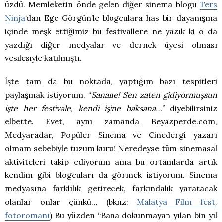
üzdü. Memleketin önde gelen diğer sinema blogu
Ters
Ninja
‘dan Ege Görgün’le blogculara has bir dayanışma
içinde meşk ettiğimiz bu festivallere ne yazık ki o da
yazdığı diğer medyalar ve dernek üyesi olması
vesilesiyle katılmıştı.
İşte tam da bu noktada, yaptığım bazı tespitleri
paylaşmak istiyorum. “
Sanane! Sen zaten gidiyormuşsun
işte her festivale, kendi işine baksana…
” diyebilirsiniz
elbette. Evet, aynı zamanda Beyazperde.com,
Medyaradar, Popüler Sinema ve Cinedergi yazarı
olmam sebebiyle tuzum kuru! Neredeyse tüm sinemasal
aktiviteleri takip ediyorum ama bu ortamlarda artık
kendim gibi blogcuları da görmek istiyorum. Sinema
medyasına farklılık getirecek, farkındalık yaratacak
olanlar onlar çünkü… (bknz:
Malatya Film fest.
fotoromanı
) Bu yüzden “Bana dokunmayan yılan bin yıl