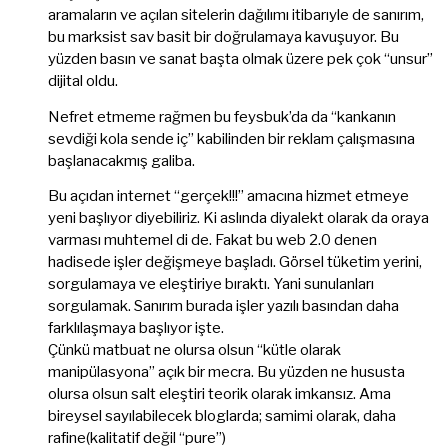
aramaların ve açılan sitelerin dağılımı itibarıyle de sanırım,
bu marksist sav basit bir doğrulamaya kavuşuyor. Bu
yüzden basın ve sanat başta olmak üzere pek çok “unsur”
dijital oldu.
Nefret etmeme rağmen bu feysbuk’da da “kankanın
sevdiği kola sende iç” kabilinden bir reklam çalışmasına
başlanacakmış galiba.
Bu açıdan internet “gerçek!!!” amacına hizmet etmeye
yeni başlıyor diyebiliriz. Ki aslında diyalekt olarak da oraya
varması muhtemel di de. Fakat bu web 2.0 denen
hadisede işler değişmeye başladı. Görsel tüketim yerini,
sorgulamaya ve eleştiriye bıraktı. Yani sunulanları
sorgulamak. Sanırım burada işler yazılı basından daha
farklılaşmaya başlıyor işte.
Çünkü matbuat ne olursa olsun “kütle olarak
manipülasyona” açık bir mecra. Bu yüzden ne hususta
olursa olsun salt eleştiri teorik olarak imkansız. Ama
bireysel sayılabilecek bloglarda; samimi olarak, daha
rafine(kalitatif değil “pure”)