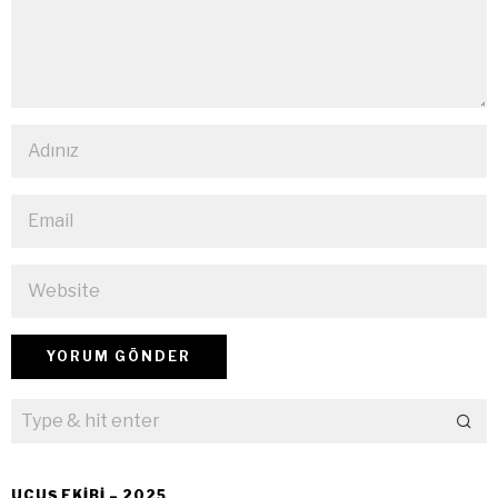
UÇUŞ EKIBI – 2025