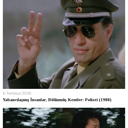
6 Temmuz 2026
Yabancılaşmış İnsanlar, Bölünmüş Kentler: Polizei (1988)