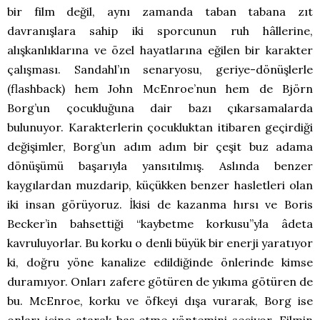
bir film değil, aynı zamanda taban tabana zıt
davranışlara sahip iki sporcunun ruh hâllerine,
alışkanlıklarına ve özel hayatlarına eğilen bir karakter
çalışması. Sandahl’ın senaryosu, geriye-dönüşlerle
(flashback) hem John McEnroe’nun hem de Björn
Borg’un çocukluğuna dair bazı çıkarsamalarda
bulunuyor. Karakterlerin çocukluktan itibaren geçirdiği
değişimler, Borg’un adım adım bir çeşit buz adama
dönüşümü başarıyla yansıtılmış. Aslında benzer
kaygılardan muzdarip, küçükken benzer hasletleri olan
iki insan görüyoruz. İkisi de kazanma hırsı ve Boris
Becker’in bahsettiği “kaybetme korkusu”yla âdeta
kavruluyorlar. Bu korku o denli büyük bir enerji yaratıyor
ki, doğru yöne kanalize edildiğinde önlerinde kimse
duramıyor. Onları zafere götüren de yıkıma götüren de
bu. McEnroe, korku ve öfkeyi dışa vurarak, Borg ise