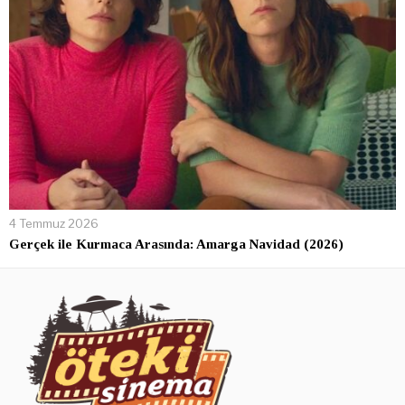
4 Temmuz 2026
Gerçek ile Kurmaca Arasında: Amarga Navidad (2026)