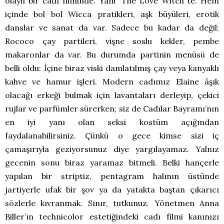
olaylı bir cadı filminde. Yani “The Love Witch”te. Hem
içinde bol bol Wicca pratikleri, aşk büyüleri, erotik
danslar ve sanat da var. Sadece bu kadar da değil;
Rococo çay partileri, vişne soslu kekler, pembe
makaronlar da var. Bu durumda partinin menüsü de
belli oldu: İçine biraz viski damlatılmış çay veya kanyaklı
kahve ve hamur işleri. Modern cadımız Elaine âşık
olacağı erkeği bulmak için lavantaları derleyip, çekici
rujlar ve parfümler sürerken; siz de Cadılar Bayramı’nın
en iyi yanı olan seksi kostüm açığından
faydalanabilirsiniz. Çünkü o gece kimse sizi iç
çamaşırıyla geziyorsunuz diye yargılayamaz. Yalnız
gecenin sonu biraz yaramaz bitmeli. Belki hançerle
yapılan bir striptiz, pentagram halının üstünde
jartiyerle ufak bir şov ya da yatakta baştan çıkarıcı
sözlerle kıvranmak. Sınır, tutkunuz. Yönetmen Anna
Biller’ın technicolor estetiğindeki cadı filmi kanınızı