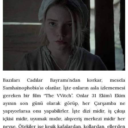
Bazıları Cadılar Bayramı’ndan korkar, mesela
Samhainophobia’sı olanlar. İşte onların asla izlememesi
gereken bir film “The VVitch”. Onlar 31 Ekim’i Ekim
ayının son günü olarak görüp, her Çarşamba ne
yapıyorlarsa onu yapabilirler. İşte dizi midir, iş çıkışı
içkisi midir, uyumak mıdır, alışveriş merkezi midir her
neyse. Ötekiler ise kesik kafalardan, kollardan, ellerden