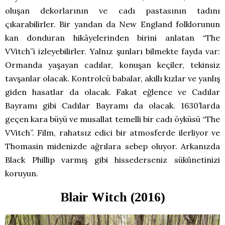
oluşan dekorlarının ve cadı pastasının tadını
çıkarabilirler. Bir yandan da New England folklorunun
kan donduran hikâyelerinden birini anlatan “The
VVitch”i izleyebilirler. Yalnız şunları bilmekte fayda var:
Ormanda yaşayan cadılar, konuşan keçiler, tekinsiz
tavşanlar olacak. Kontrolcü babalar, akıllı kızlar ve yanlış
giden hasatlar da olacak. Fakat eğlence ve Cadılar
Bayramı gibi Cadılar Bayramı da olacak. 1630’larda
geçen kara büyü ve musallat temelli bir cadı öyküsü “The
VVitch”. Film, rahatsız edici bir atmosferde ilerliyor ve
Thomasin midenizde ağrılara sebep oluyor. Arkanızda
Black Phillip varmış gibi hissederseniz sükûnetinizi
koruyun.
Blair Witch (2016)