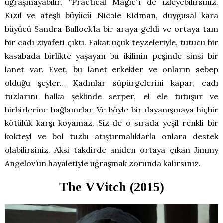
uğraşmayabilir, “Practical Magic”i de izleyebilirsiniz.
Kızıl ve ateşli büyücü Nicole Kidman, duygusal kara
büyücü Sandra Bullock’la bir araya geldi ve ortaya tam
bir cadı ziyafeti çıktı. Fakat uçuk teyzeleriyle, tutucu bir
kasabada birlikte yaşayan bu ikilinin peşinde sinsi bir
lanet var. Evet, bu lanet erkekler ve onların sebep
olduğu şeyler… Kadınlar süpürgelerini kapar, cadı
tuzlarını halka şeklinde serper, el ele tutuşur ve
birbirlerine bağlanırlar. Ve böyle bir dayanışmaya hiçbir
kötülük karşı koyamaz. Siz de o sırada yeşil renkli bir
kokteyl ve bol tuzlu atıştırmalıklarla onlara destek
olabilirsiniz. Aksi takdirde aniden ortaya çıkan Jimmy
Angelov’un hayaletiyle uğraşmak zorunda kalırsınız.
The VVitch (2015)