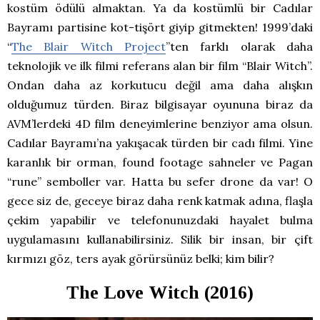
kostüm ödülü almaktan. Ya da kostümlü bir Cadılar
Bayramı partisine kot-tişört giyip gitmekten! 1999’daki
“
The Blair Witch Project
”ten farklı olarak daha
teknolojik ve ilk filmi referans alan bir film “Blair Witch”.
Ondan daha az korkutucu değil ama daha alışkın
olduğumuz türden. Biraz bilgisayar oyununa biraz da
AVM’lerdeki 4D film deneyimlerine benziyor ama olsun.
Cadılar Bayramı’na yakışacak türden bir cadı filmi. Yine
karanlık bir orman, found footage sahneler ve Pagan
“rune” semboller var. Hatta bu sefer drone da var! O
gece siz de, geceye biraz daha renk katmak adına, flaşla
çekim yapabilir ve telefonunuzdaki hayalet bulma
uygulamasını kullanabilirsiniz. Silik bir insan, bir çift
kırmızı göz, ters ayak görürsünüz belki; kim bilir?
The Love Witch (2016)