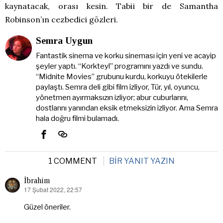
kaynatacak, orası kesin. Tabii bir de Samantha
Robinson’ın cezbedici gözleri.
Semra Uygun
Fantastik sinema ve korku sineması için yeni ve acayip
şeyler yaptı. “Korkteyl” programını yazdı ve sundu.
“Midnite Movies” grubunu kurdu, korkuyu ötekilerle
paylaştı. Semra deli gibi film izliyor, Tür, yıl, oyuncu,
yönetmen ayırmaksızın izliyor; abur cuburlarını,
dostlarını yanından eksik etmeksizin izliyor. Ama Semra
hala doğru filmi bulamadı.
1 COMMENT
BIR YANIT YAZIN
İbrahim
17 Şubat 2022, 22:57
dedi
ki:
Güzel öneriler.