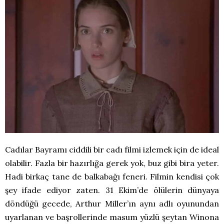
Cadılar Bayramı ciddili bir cadı filmi izlemek için de ideal
olabilir. Fazla bir hazırlığa gerek yok, buz gibi bira yeter.
Hadi birkaç tane de balkabağı feneri. Filmin kendisi çok
şey ifade ediyor zaten. 31 Ekim’de ölülerin dünyaya
döndüğü gecede, Arthur Miller’ın aynı adlı oyunundan
uyarlanan ve başrollerinde masum yüzlü şeytan Winona