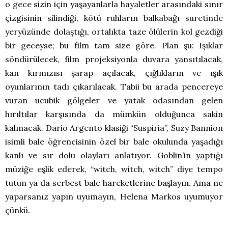
o gece sizin için yaşayanlarla hayaletler arasındaki sınır
çizgisinin silindiği, kötü ruhların balkabağı suretinde
yeryüzünde dolaştığı, ortalıkta taze ölülerin kol gezdiği
bir geceyse; bu film tam size göre. Plan şu: Işıklar
söndürülecek, film projeksiyonla duvara yansıtılacak,
kan kırmızısı şarap açılacak, çığlıkların ve ışık
oyunlarının tadı çıkarılacak. Tabii bu arada pencereye
vuran ucubik gölgeler ve yatak odasından gelen
hırıltılar karşısında da mümkün olduğunca sakin
kalınacak. Dario Argento klasiği “Suspiria”, Suzy Bannion
isimli bale öğrencisinin özel bir bale okulunda yaşadığı
kanlı ve sır dolu olayları anlatıyor. Goblin’in yaptığı
müziğe eşlik ederek, “witch, witch, witch” diye tempo
tutun ya da serbest bale hareketlerine başlayın. Ama ne
yaparsanız yapın uyumayın, Helena Markos uyumuyor
çünkü.