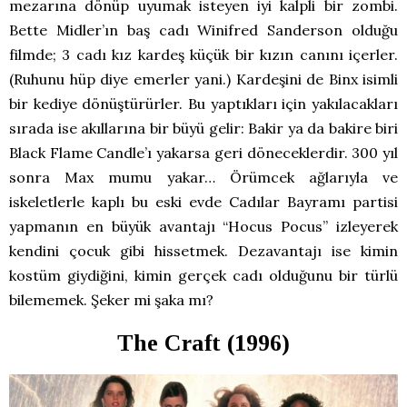
mezarına dönüp uyumak isteyen iyi kalpli bir zombi.
Bette Midler’ın baş cadı Winifred Sanderson olduğu
filmde; 3 cadı kız kardeş küçük bir kızın canını içerler.
(Ruhunu hüp diye emerler yani.) Kardeşini de Binx isimli
bir kediye dönüştürürler. Bu yaptıkları için yakılacakları
sırada ise akıllarına bir büyü gelir: Bakir ya da bakire biri
Black Flame Candle’ı yakarsa geri döneceklerdir. 300 yıl
sonra Max mumu yakar… Örümcek ağlarıyla ve
iskeletlerle kaplı bu eski evde Cadılar Bayramı partisi
yapmanın en büyük avantajı “Hocus Pocus” izleyerek
kendini çocuk gibi hissetmek. Dezavantajı ise kimin
kostüm giydiğini, kimin gerçek cadı olduğunu bir türlü
bilememek. Şeker mi şaka mı?
The Craft (1996)