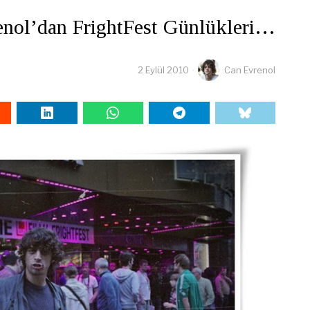
nol’dan FrightFest Günlükleri…
2 Eylül 2010
Can Evrenol