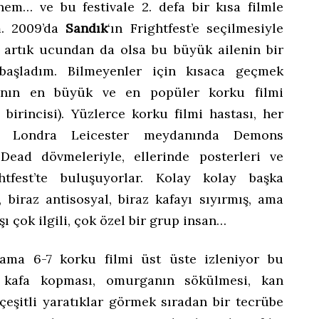
enem… ve bu festivale 2. defa bir kısa filmle
m. 2009’da
Sandık
‘ın Frightfest’e seçilmesiyle
artık ucundan da olsa bu büyük ailenin bir
başladım. Bilmeyenler için kısaca geçmek
pa’nın en büyük ve en popüler korku filmi
e birincisi). Yüzlerce korku filmi hastası, her
a, Londra Leicester meydanında Demons
 Dead dövmeleriyle, ellerinde posterleri ve
ghtfest’te buluşuyorlar. Kolay kolay başka
 biraz antisosyal, biraz kafayı sıyırmış, ama
ı çok ilgili, çok özel bir grup insan…
ma 6-7 korku filmi üst üste izleniyor bu
de kafa kopması, omurganın sökülmesi, kan
e çeşitli yaratıklar görmek sıradan bir tecrübe