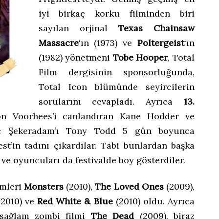
iyi birkaç korku filminden biri
sayılan orjinal
Texas Chainsaw
Massacre
‘ın (1973) ve
Poltergeist
‘ın
(1982) yönetmeni
Tobe Hooper
, Total
Film dergisinin sponsorluğunda,
Total Icon blümünde seyircilerin
sorularını cevapladı. Ayrıca
13.
on Voorhees’i canlandıran Kane Hodder ve
nç Şekeradam’ı Tony Todd 5 gün boyunca
tfest’in tadını çıkardılar. Tabi bunlardan başka
ve oyuncuları da festivalde boy gösterdiler.
lmleri
Monsters
(2010),
The Loved Ones
(2009),
2010) ve
Red White & Blue
(2010) oldu. Ayrıca
k sağlam zombi filmi
The Dead
(2009), biraz