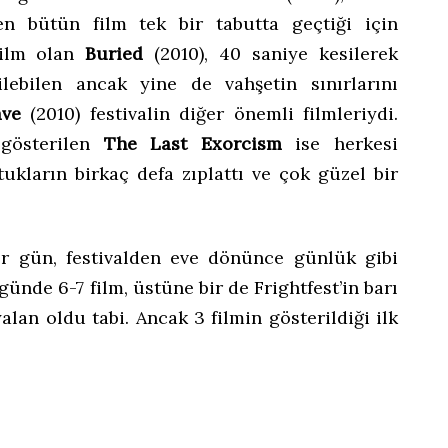
 bütün film tek bir tabutta geçtiği için
 film olan
Buried
(2010), 40 saniye kesilerek
ilebilen ancak yine de vahşetin sınırlarını
ave
(2010) festivalin diğer önemli filmleriydi.
 gösterilen
The Last Exorcism
ise herkesi
tukların birkaç defa zıplattı ve çok güzel bir
er gün, festivalden eve dönünce günlük gibi
nde 6-7 film, üstüne bir de Frightfest’in barı
lan oldu tabi. Ancak 3 filmin gösterildiği ilk