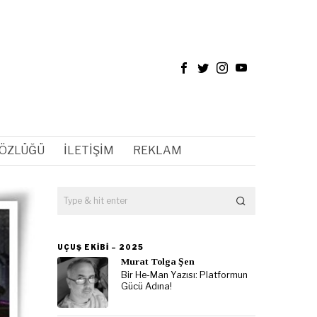
SÖZLÜĞÜ
İLETIŞIM
REKLAM
UÇUŞ EKIBI – 2025
Murat Tolga Şen
Bir He-Man Yazısı: Platformun
Gücü Adına!