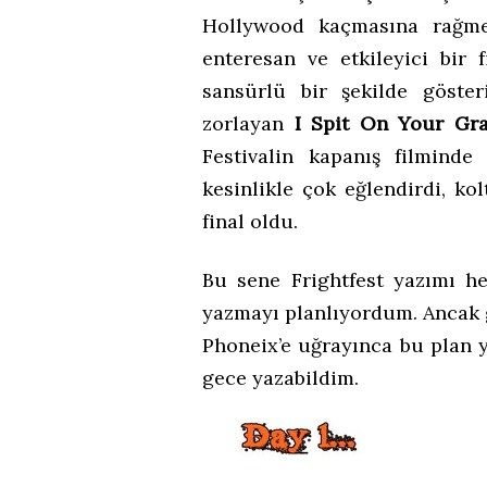
Hollywood kaçmasına rağmen
enteresan ve etkileyici bir
sansürlü bir şekilde göster
zorlayan
I Spit On Your Gr
Festivalin kapanış filminde
kesinlikle çok eğlendirdi, kol
final oldu.
Bu sene Frightfest yazımı h
yazmayı planlıyordum. Ancak gü
Phoneix’e uğrayınca bu plan ya
gece yazabildim.