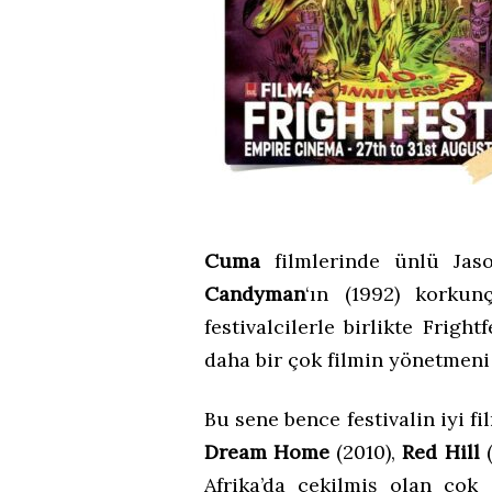
Cuma
filmlerinde ünlü Jas
Candyman
‘ın (1992) korku
festivalcilerle birlikte Frigh
daha bir çok filmin yönetmeni 
Bu sene bence festivalin iyi fi
Dream Home
(2010),
Red Hill
(
Afrika’da çekilmiş olan ço