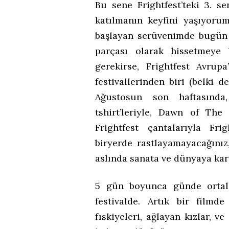
Bu sene Frightfest’teki 3. s
katılmanın keyfini yaşıyoru
başlayan serüvenimde bugün 
parçası olarak hissetmeye 
gerekirse, Frightfest Avru
festivallerinden biri (belki d
Ağustosun son haftasınd
tshirt’leriyle, Dawn of The
Frightfest çantalarıyla Fri
biryerde rastlayamayacağınız,
aslında sanata ve dünyaya karş
5 gün boyunca günde ortala
festivalde. Artık bir film
fıskiyeleri, ağlayan kızlar, v