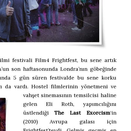
lmi festivali Film4 Frightfest, bu sene artık
tos’un son haftasonunda Londra’nın göbeğinde
sında 5 gün süren festivalde bu sene korku
rı da vardı.
Hostel filmlerinin yönetmeni ve
vahşet sinemasının temsilcisi haline
gelen Eli Roth, yapımcılığını
üstlendiği
The Last Exorcism
‘in
(2010) Avrupa galası için
Frightfest’teydi. Gelmiş geçmiş en