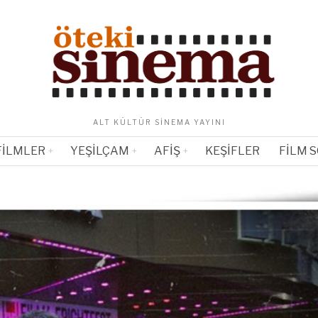
ALT KÜLTÜR SINEMA YAYINI
FILMLER
YEŞILÇAM
AFIŞ
KEŞIFLER
FILM 