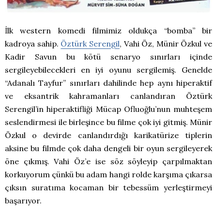
İlk western komedi filmimiz oldukça “bomba” bir
kadroya sahip.
Öztürk Serengil
, Vahi Öz, Münir Özkul ve
Kadir Savun bu kötü senaryo sınırları içinde
sergileyebilecekleri en iyi oyunu sergilemiş. Genelde
“Adanalı Tayfur” sınırları dahilinde hep aynı hiperaktif
ve eksantrik kahramanları canlandıran Öztürk
Serengil’in hiperaktifliği Mücap Ofluoğlu’nun muhteşem
seslendirmesi ile birleşince bu filme çok iyi gitmiş. Münir
Özkul o devirde canlandırdığı karikatürize tiplerin
aksine bu filmde çok daha dengeli bir oyun sergileyerek
öne çıkmış. Vahi Öz’e ise söz söyleyip çarpılmaktan
korkuyorum çünkü bu adam hangi rolde karşıma çıkarsa
çıksın suratıma kocaman bir tebessüm yerleştirmeyi
başarıyor.