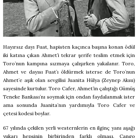
Hayırsız dayı Fuat, hapisten kaçınca başına konan ödül
iki katına çıkan Ahmet’i tekrar şerife teslim etmek için
Toro’nun kampına sızmaya çalışırken yakalanır. Toro,
Ahmet ve dayısı Fuat’ı öldürmek isterse de Toro’nun
Ahmet’e aşık olan sevgilisi Juanita Hülya (Zeynep Aksu)
sayesinde kurtulur. Toro Cafer, Ahmet’in çalıştığı Gümüş
Teneke Bankası’nı soymak için ondan faydalanmak ister
ama sonunda Juanita’nın yardımıyla Toro Cafer ve
çetesi kodesi boylar.
67 yılında çekilen yerli westernlerin en ilginç yanı aşağı
yukarı hepsinin birbirinden farklı olması. Cango