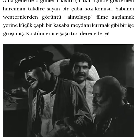
Ama gene de o günlerin kısıtlı şartları içinde gösterilen
harcanan takdire şayan bir çaba söz konusu. Yabancı
westernlerden görüntü “alıntılayıp” filme saplamak
yerine küçük çaplı bir kasaba meydanı kurmak gibi bir işe
girişilmiş. Kostümler ise şaşırtıcı derecede iyi!