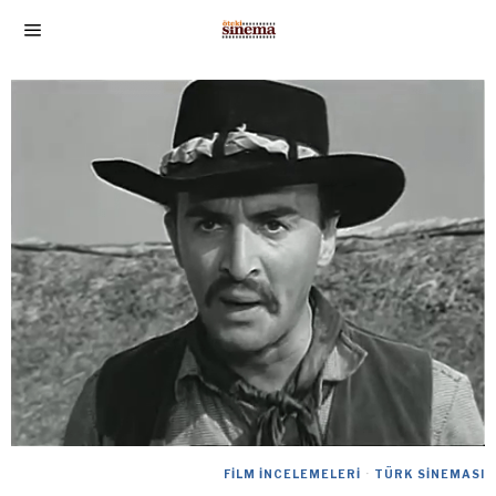
FILM İNCELEMELERI
·
TÜRK SINEMASI