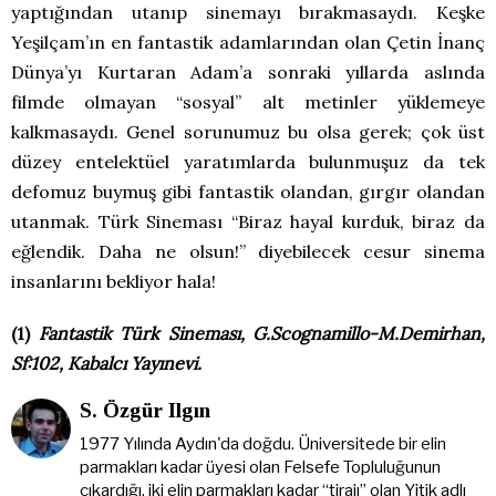
yaptığından utanıp sinemayı bırakmasaydı. Keşke
Yeşilçam’ın en fantastik adamlarından olan Çetin İnanç
Dünya’yı Kurtaran Adam’a sonraki yıllarda aslında
filmde olmayan “sosyal” alt metinler yüklemeye
kalkmasaydı. Genel sorunumuz bu olsa gerek; çok üst
düzey entelektüel yaratımlarda bulunmuşuz da tek
defomuz buymuş gibi fantastik olandan, gırgır olandan
utanmak. Türk Sineması “Biraz hayal kurduk, biraz da
eğlendik. Daha ne olsun!” diyebilecek cesur sinema
insanlarını bekliyor hala!
(1)
Fantastik Türk Sineması, G.Scognamillo-M.Demirhan,
Sf:102, Kabalcı Yayınevi.
S. Özgür Ilgın
1977 Yılında Aydın'da doğdu. Üniversitede bir elin
parmakları kadar üyesi olan Felsefe Topluluğunun
çıkardığı, iki elin parmakları kadar “tirajı” olan Yitik adlı