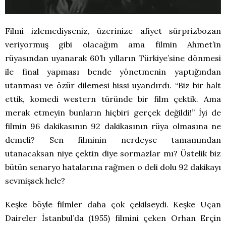
Filmi izlemediyseniz, üzerinize afiyet sürprizbozan
veriyormuş gibi olacağım ama filmin Ahmet’in
rüyasından uyanarak 60’lı yılların Türkiye’sine dönmesi
ile final yapması bende yönetmenin yaptığından
utanması ve özür dilemesi hissi uyandırdı. “Biz bir halt
ettik, komedi western türünde bir film çektik. Ama
merak etmeyin bunların hiçbiri gerçek değildi!” İyi de
filmin 96 dakikasının 92 dakikasının rüya olmasına ne
demeli? Sen filminin nerdeyse tamamından
utanacaksan niye çektin diye sormazlar mı? Üstelik biz
bütün senaryo hatalarına rağmen o deli dolu 92 dakikayı
sevmişsek hele?
Keşke böyle filmler daha çok çekilseydi. Keşke Uçan
Daireler İstanbul’da (1955) filmini çeken Orhan Erçin