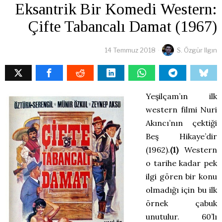
Eksantrik Bir Komedi Western:
Çifte Tabancalı Damat (1967)
14 Temmuz 2018
S. Özgür Ilgın
Yeşilçam’ın ilk
western filmi Nuri
Akıncı’nın çektiği
Beş Hikaye’dir
(1962).
(1)
Western
o tarihe kadar pek
ilgi gören bir konu
olmadığı için bu ilk
örnek çabuk
unutulur. 60’lı