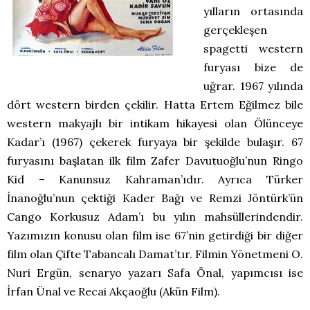
yılların ortasında
gerçekleşen
spagetti western
furyası bize de
uğrar. 1967 yılında
dört western birden çekilir. Hatta Ertem Eğilmez bile
western makyajlı bir intikam hikayesi olan Ölünceye
Kadar’ı (1967) çekerek furyaya bir şekilde bulaşır. 67
furyasını başlatan ilk film Zafer Davutuoğlu’nun Ringo
Kid – Kanunsuz Kahraman’ıdır. Ayrıca Türker
İnanoğlu’nun çektiği Kader Bağı ve Remzi Jöntürk’ün
Cango Korkusuz Adam’ı bu yılın mahsüllerindendir.
Yazımızın konusu olan film ise 67’nin getirdiği bir diğer
film olan Çifte Tabancalı Damat’tır. Filmin Yönetmeni O.
Nuri Ergün, senaryo yazarı Safa Önal, yapımcısı ise
İrfan Ünal ve Recai Akçaoğlu (Akün Film).