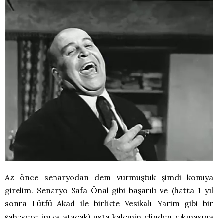
Az önce senaryodan dem vurmuştuk şimdi konuya
girelim. Senaryo Safa Önal gibi başarılı ve (hatta 1 yıl
sonra Lütfü Akad ile birlikte Vesikalı Yarim gibi bir
şahesere imza atacak) usta kalemin elinden çıkmasına