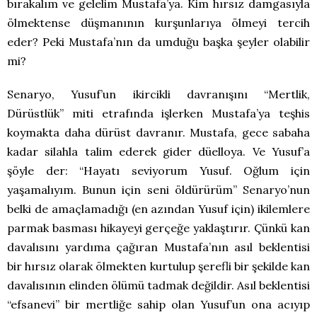
bırakalım ve gelelim Mustafa’ya. Kim hırsız damgasıyla
ölmektense düşmanının kurşunlarıya ölmeyi tercih
eder? Peki Mustafa’nın da umduğu başka şeyler olabilir
mi?
Senaryo, Yusuf’un ikircikli davranışını “Mertlik,
Dürüstlük” miti etrafında işlerken Mustafa’ya teşhis
koymakta daha dürüst davranır. Mustafa, gece sabaha
kadar silahla talim ederek gider düelloya. Ve Yusuf’a
şöyle der: “Hayatı seviyorum Yusuf. Oğlum için
yaşamalıyım. Bunun için seni öldürürüm” Senaryo’nun
belki de amaçlamadığı (en azından Yusuf için) ikilemlere
parmak basması hikayeyi gerçeğe yaklaştırır. Çünkü kan
davalısını yardıma çağıran Mustafa’nın asıl beklentisi
bir hırsız olarak ölmekten kurtulup şerefli bir şekilde kan
davalısının elinden ölümü tadmak değildir. Asıl beklentisi
“efsanevi” bir mertliğe sahip olan Yusuf’un ona acıyıp