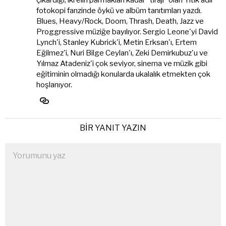
çıkardığı, iki elin parmakları kadar “tirajı” olan Yitik adlı
fotokopi fanzinde öykü ve albüm tanıtımları yazdı.
Blues, Heavy/Rock, Doom, Thrash, Death, Jazz ve
Proggressive müziğe bayılıyor. Sergio Leone'yi David
Lynch'i, Stanley Kubrick'i, Metin Erksan'ı, Ertem
Eğilmez'i, Nuri Bilge Ceylan'ı, Zeki Demirkubuz'u ve
Yılmaz Atadeniz'i çok seviyor, sinema ve müzik gibi
eğitiminin olmadığı konularda ukalalık etmekten çok
hoşlanıyor.
BIR YANIT YAZIN