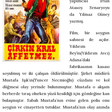
yapımcısı İrfan
Atasoy. Senaryoyu
da Yılmaz Güney
yazmış.
Film, bir soygun
sahnesi ile açılır.
Yıldırım
Bey’in(Yıldırım Avcı)
Adana’daki
fabrikasının kasası
soyulmuş ve iki çalışan öldürülmüştür. Şirket müdürü
Mustafa Işık’ın(Tuncer Necmioğlu) cüzdanı ve kol
düğmesi olay yerinde bulunmuştur. Mustafa o akşam
berberde tıraş olurken yüzü kesildiği için gömleğine kan
bulaşmıştır. Sabah Mustafa’nın evine gelen polis onu
soygun ve cinayetten tutuklar. Mustafa’nın olay anında