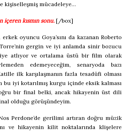
ce kişiselleşmiş mücadeleye…
n içeren kısmın sonu.
[/box]
i erkek oyuncu Goya’sını da kazanan Roberto
Torre’nin gergin ve iyi anlamda sinir bozucu
iye atlıyor ve ortalama üstü bir film olarak
ylemeden edemeyeceğim, senaryoda bazı
atille ilk karşılaşmanın fazla tesadüfi olması
üm bu iyi kotarılmış kurgu içinde eksik kalması
oğru bir final belki, ancak hikayenin üst dili
 final olduğu görüşündeyim.
Nos Perdone’de gerilimi artıran doğru müzik
mı ve hikayenin kilit noktalarında klişelere