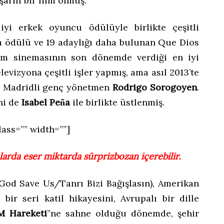
şarılı bir film olmuş.
yi erkek oyuncu ödülüyle birlikte çeşitli
ka ödülü ve 19 adaylığı daha bulunan Que Dios
lim sinemasının son dönemde verdiği en iyi
levizyona çeşitli işler yapmış, ama asıl 2013’te
, Madridli genç yönetmen
Rodrigo Sorogoyen
.
ni de
Isabel Pe
a
ile birlikte üstlenmiş.
ñ
lass=”” width=””]
larda eser miktarda sürprizbozan içerebilir.
od Save Us/Tanrı Bizi Bağışlasın), Amerikan
bir seri katil hikayesini, Avrupalı bir dille
M Hareketi
”ne sahne olduğu dönemde, şehir