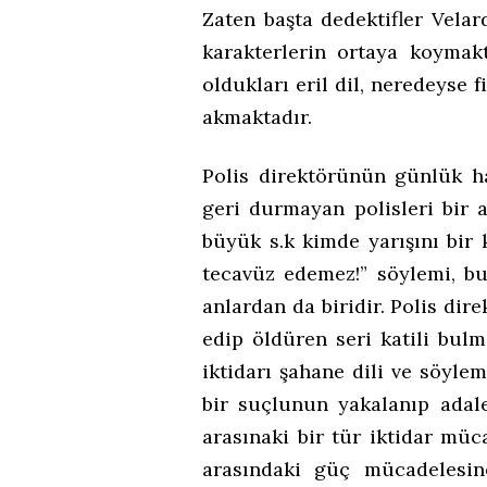
Zaten başta dedektifler Vela
karakterlerin ortaya koymakt
oldukları eril dil, neredeyse
akmaktadır.
Polis direktörünün günlük ha
geri durmayan polisleri bir a
büyük s.k kimde yarışını bir 
tecavüz edemez!” söylemi, bu
anlardan da biridir. Polis dir
edip öldüren seri katili bul
iktidarı şahane dili ve söylem
bir suçlunun yakalanıp adale
arasınaki bir tür iktidar müca
arasındaki güç mücadelesine