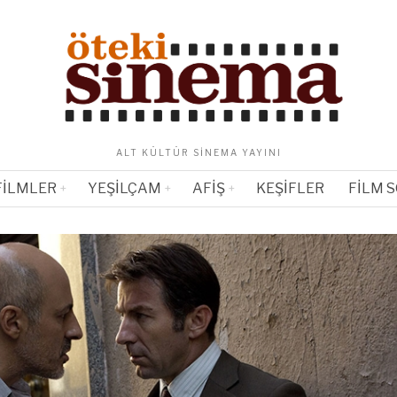
ALT KÜLTÜR SINEMA YAYINI
FILMLER
YEŞILÇAM
AFIŞ
KEŞIFLER
FILM 