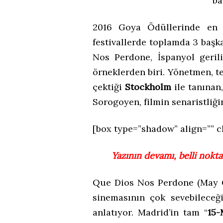
ba
2016 Goya Ödüllerinde en i
festivallerde toplamda 3 baş
Nos Perdone, İspanyol geri
örneklerden biri. Yönetmen, te
çektiği
Stockholm
ile tanınan
Sorogoyen, filmin senaristliği
[box type=”shadow” align=”” c
Yazının devamı, belli nokta
Que Dios Nos Perdone (May G
sinemasının çok sevebileceği 
anlatıyor. Madrid’in tam “
15-