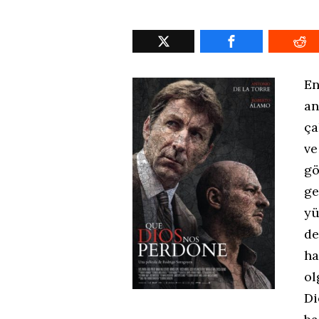
E
a
ça
ve
gö
ge
yü
de
h
ol
Di