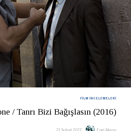
FILM İNCELEMELERI
e / Tanrı Bizi Bağışlasın (2016)
21 Şubat 2017
Ezgi Aksoy