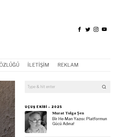
SÖZLÜĞÜ
İLETIŞIM
REKLAM
UÇUŞ EKIBI – 2025
Murat Tolga Şen
Bir He-Man Yazısı: Platformun
Gücü Adına!