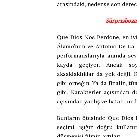
arasındaki, nedense son dere
Sürprizboza
Que Dios Nos Perdone, en iy
lamo’nun ve Antonio De La 
Á
performanslarıyla anında sev
kayda geçiyor. Ancak sö
aksaklaklıklar da yok değil. K
gibi örneğin. Ya da finalin, t
gibi. Karakterler açısından d
açısından yanlış ve hatalı bir
Bunların ötesinde Que Dios 
seçimi, ışığın doğru kullanı
düşmeyişi filmin artıları.