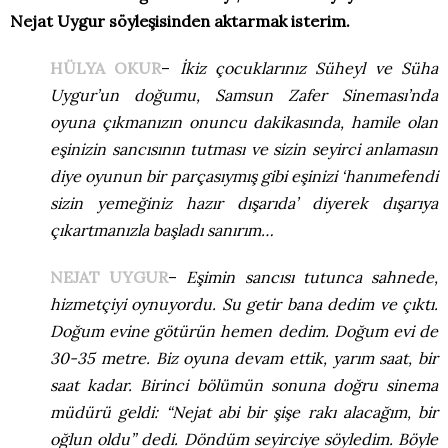
Nejat Uygur söyleşisinden aktarmak isterim.
HÜLYA OKUR
–
İkiz çocuklarınız Süheyl ve Süha
Uygur’un doğumu, Samsun Zafer Sineması’nda
oyuna çıkmanızın onuncu dakikasında, hamile olan
eşinizin sancısının tutması ve sizin seyirci anlamasın
diye oyunun bir parçasıymış gibi eşinizi ‘hanımefendi
sizin yemeğiniz hazır dışarıda’ diyerek dışarıya
çıkartmanızla başladı sanırım…
NEJAT UYGUR
–
Eşimin sancısı tutunca sahnede,
hizmetçiyi oynuyordu. Su getir bana dedim ve çıktı.
Doğum evine götürün hemen dedim. Doğum evi de
30-35 metre. Biz oyuna devam ettik, yarım saat, bir
saat kadar. Birinci bölümün sonuna doğru sinema
müdürü geldi: “Nejat abi bir şişe rakı alacağım, bir
oğlun oldu” dedi. Döndüm seyirciye söyledim. Böyle