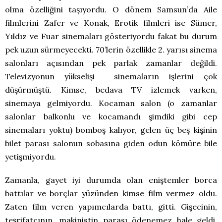
olma özelliğini taşıyordu. O dönem Samsun’da Aile
filmlerini Zafer ve Konak, Erotik filmleri ise Sümer,
Yıldız ve Fuar sinemaları gösteriyordu fakat bu durum
pek uzun sürmeyecekti. 70’lerin özellikle 2. yarısı sinema
salonları açısından pek parlak zamanlar değildi.
Televizyonun yükselişi sinemaların işlerini çok
düşürmüştü. Kimse, bedava TV izlemek varken,
sinemaya gelmiyordu. Kocaman salon (o zamanlar
salonlar balkonlu ve kocamandı şimdiki gibi cep
sinemaları yoktu) bomboş kalıyor, gelen üç beş kişinin
bilet parası salonun sobasına giden odun kömüre bile
yetişmiyordu.
Zamanla, gayet iyi durumda olan eniştemler borca
battılar ve borçlar yüzünden kimse film vermez oldu.
Zaten film veren yapımcılarda battı, gitti. Gişecinin,
teşrifatcının, makinistin parası ödenemez hale geldi.