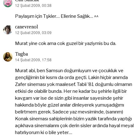
12 Şubat 2009, 00:38
dedi
ki:
Paylaşım için Tşkler… Ellerine Sağlık… ^^
canevrenol
12 Şubat 2009, 03:09
dedi
ki:
Murat yine cok ama cok guzel bir yaziymis bu da.
Tugba
14 Şubat 2009, 17:58
dedi
ki:
Murat abi, ben Samsun doğumluyum ve çocukluk ve
gençliğimin bir kısmı da orda geçti. Lakin hiçbir anımda
Zafer sineması yok maalesef. Tabii ’81 doğumlu olmamın
etkisi de olabilir bunda. Her ne kadar bu şehirle ilgili bir
kavgam var ise de sizin gibi insanlar sayesinde şehir
hakkında böyle güzel anılar dinleyerek yumuşadığımı
belirtmem gerek. Sadece yaz mevsiminde, (sanırım)
Konak sineması sahiplerinin bizim yazlık tarafında yaptığı
açıkhava sinemalarını çok derin sisler ardında hayal meyal
hatırlıyorum ki o bile yeter…