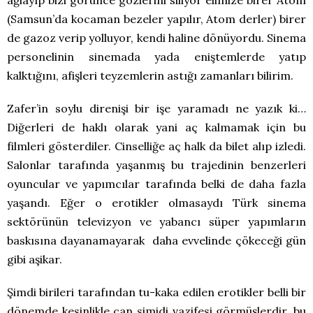
ağlayıp bizi görünce gözlerini siliyor elimize birer Atom
(Samsun’da kocaman bezeler yapılır, Atom derler) birer
de gazoz verip yolluyor, kendi haline dönüyordu. Sinema
personelinin sinemada yada eniştemlerde yatıp
kalktığını, afişleri teyzemlerin astığı zamanları bilirim.
Zafer’in soylu direnişi bir işe yaramadı ne yazık ki…
Diğerleri de haklı olarak yani aç kalmamak için bu
filmleri gösterdiler. Cinselliğe aç halk da bilet alıp izledi.
Salonlar tarafında yaşanmış bu trajedinin benzerleri
oyuncular ve yapımcılar tarafında belki de daha fazla
yaşandı. Eğer o erotikler olmasaydı Türk sinema
sektörünün televizyon ve yabancı süper yapımların
baskısına dayanamayarak daha evvelinde çökeceği gün
gibi aşikar.
Şimdi birileri tarafından tu-kaka edilen erotikler belli bir
dönemde kesinlikle can simidi vazifesi görmüşlerdir, bu