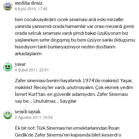
mediha deniz
6 Eylül 2010, 17:40
dedi
ki:
ben cocuksayılırdım cıcek sınaması ardı eskı mezallın
yanında yanısımdı orada hamamlar var orası mezardı gene
orada selcuk sınaması vardı şimdı bakıp üzulüyorum bız
yaşlanırken sehır degışmış bu benı üzüyor sankı öldugumu
hısedıyom tarıh bunlarıyazmıyor neden dostlarım
arkadaşlarım
yasar
4 Şubat 2011, 22:51
dedi
ki:
Zafer sineması benim hayatımdı. 1974’de makinist Yaşar,
makinist Recep’ler vardı, unutmayalım. Çok ekmek yedim
İsmet Kurt’tan, en güvenilir adamıydım. Zafer Sineması
vay be… Unutulmaz… Saygılar
semih taytak
2 Ağustos 2011, 16:54
dedi
ki:
Ek bir not: Türk Sineması’nın emektarlarından İhsan
Gedik’de Zafer Sinemsı’nın kapısında bilet keserdi o