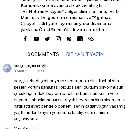
Kumpanyası’nda oyuncu olarak yer almıştır.
“Bir Notanın Hikayesi” belgeselinin senaristi, “Bir İz –
Madımak” belgeselinin danışmanı ve “Agatha’da
Cinayet” adlı tiyatro oyununun yazarıdır. Sinema
yazılarına Öteki Sinema’da devam etmektedir.
10 COMMENTS
BIR YANIT YAZIN
burçin üçüncüoğlu
8 Aralık 2008, 13:52
dedi
ki:
sevgili arkadaş bir bayram sabahı puslu bir istanbul dan
sesleniyorum sana.nasıl olduda seni buldum biliyormusun
çocukluğumdaki bayram sabahları bana samsun u ve o
bayram sabahlarındakı en buyuk heyecanı ölan sinemamızı
hatırlattı evet bende o dönemi senin kadar yoğun yaşamış
yaştlarından biriyim yorumuna katılıyorum sanırım
yaşlanıyoruz
Can Sancak