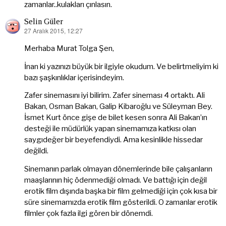
zamanlar..kulakları çınlasın.
Selin Güler
27 Aralık 2015, 12:27
dedi
ki:
Merhaba Murat Tolga Şen,
İnan ki yazınızı büyük bir ilgiyle okudum. Ve belirtmeliyim ki
bazı şaşkınlıklar içerisindeyim.
Zafer sinemasını iyi bilirim. Zafer sineması 4 ortaktı. Ali
Bakan, Osman Bakan, Galip Kibaroğlu ve Süleyman Bey.
İsmet Kurt önce gişe de bilet kesen sonra Ali Bakan’ın
desteği ile müdürlük yapan sinemamıza katkısı olan
saygıdeğer bir beyefendiydi. Ama kesinlikle hissedar
değildi.
Sinemanın parlak olmayan dönemlerinde bile çalışanların
maaşlarının hiç ödenmediği olmadı. Ve battığı için değil
erotik film dışında başka bir film gelmediği için çok kısa bir
süre sinemamızda erotik film gösterildi. O zamanlar erotik
filmler çok fazla ilgi gören bir dönemdi.