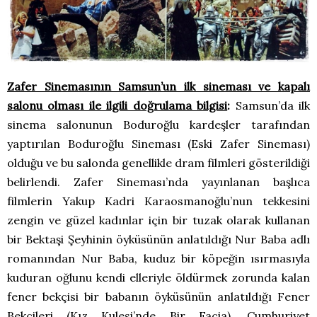
Zafer Sinemasının Samsun’un ilk sineması ve kapalı
salonu olması ile ilgili doğrulama bilgisi
:
Samsun’da ilk
sinema salonunun Boduroğlu kardeşler tarafından
yaptırılan Boduroğlu Sineması (Eski Zafer Sineması)
olduğu ve bu salonda genellikle dram filmleri gösterildiği
belirlendi. Zafer Sineması’nda yayınlanan başlıca
filmlerin Yakup Kadri Karaosmanoğlu’nun tekkesini
zengin ve güzel kadınlar için bir tuzak olarak kullanan
bir Bektaşi Şeyhinin öyküsünün anlatıldığı Nur Baba adlı
romanından Nur Baba, kuduz bir köpeğin ısırmasıyla
kuduran oğlunu kendi elleriyle öldürmek zorunda kalan
fener bekçisi bir babanın öyküsünün anlatıldığı Fener
Bekçileri (Kız Kulesi’nde Bir Facia), Cumhuriyet