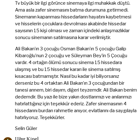
Tv büyük bir ilgi görünce sinemaya ilgi muhakkak düştü.
Ama asla zafer sinemasını batma durumuna getirmedi.
Sinemanın kapanması hissedarların hayatını kaybetmesi
ve hisselerin çocuklara devrolması akabinde hissedar
sayısının 15 kişi olması ve zaman içindeki anlaşmazlıklar
sonucu sinemanın satılmasına karar verilmiştir.
Ali Bakan’ın 3 çocuğu Osman Bakan’ın 5 çocuğu Galip
Kibaroğlu’nun 2 çocuğu ve Süleyman Bey’in 5 Çocuğu
vardır. 4 ortağın ölümü sonucu sinema 15 hissedara
ulaşmış ve bu 15 hissedar kararı ile sinema satılmış
kısacası batmamıştır. Nasıl bu kadar iyi biliyorsanız
derseniz bu 4 ortaktan Ali Bakan’ın 3 çocuğundan bir
tanesi annem, biri dayım, diğeri teyzemdir. Ali Bakan benim
dedemdir. Bu yazı ile bize yakın dostlarımızı ve anılarımızı
hatırlattığınız için teşekkür ederiz. Zafer sinemasının 4
hissedarını burdan rahmetle anıyor, evlatlarını da saygılayla
hatırlıyoruz. Teşekkürler.
Selin Güler
Uğur Kipel