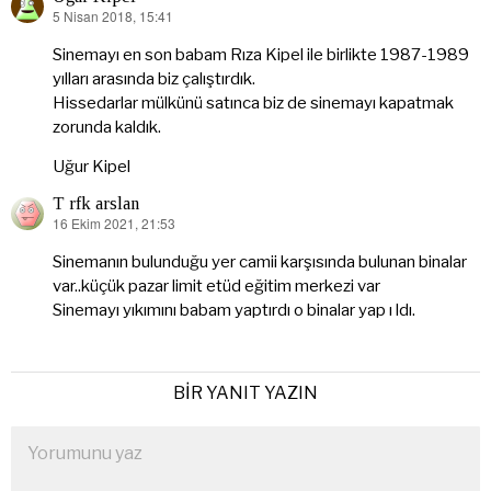
5 Nisan 2018, 15:41
dedi
ki:
Sinemayı en son babam Rıza Kipel ile birlikte 1987-1989
yılları arasında biz çalıştırdık.
Hissedarlar mülkünü satınca biz de sinemayı kapatmak
zorunda kaldık.
Uğur Kipel
T rfk arslan
16 Ekim 2021, 21:53
dedi
ki:
Sinemanın bulunduğu yer camii karşısında bulunan binalar
var..küçük pazar limit etüd eğitim merkezi var
Sinemayı yıkımını babam yaptırdı o binalar yap ı ldı.
BIR YANIT YAZIN