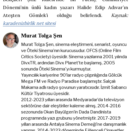
Dönemi’nin ünlü kadın yazarı Halide Edip Adıvar’ın
Ateşten Gömlek’i olduğu belirlendi.
Kaynak:
karadenizbirlik net sitesi
Murat Tolga Şen
Murat Tolga Şen, sinema eleştirmeni, senarist, oyuncu
ve Öteki Sinema’nın kurucusudur. OFCS (Online Film
Critics Society) üyesidir. Sinema yazılarına 2001 yılında
DivxTR, ardından Divx Planet’te başlamış, 2005
sonunda Öteki Sinema'yı kurmuştur.
Yayıncılık kariyerine 90’lar radyo çılgınlığında Gölcük
Mega FM ve Radyo Paradise başlamıştır. Salçalı
Makarna adlı radyo şovunun yaratıcısıdır. İzmit Sabancı
Kültür Tiyatrosu üyesidir.
2012-2023 yılları arasında Medyaradar’da televizyon
sektörüne dair eleştiriler kaleme almış, 2014-2016
sezonunda Okan Bayülgen’in Dada Dandinista
programında yazı grubunu yönetmiştir. 2017-2019
yılları arasında Antalya Sinema Derneği’ne danışmanlık
yapmış, 2014-2023 döneminde Eğlenceli Cinayetler