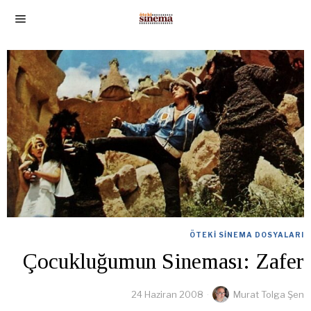
ÖTEKI SINEMA DOSYALARI
Çocukluğumun Sineması: Zafer
24 Haziran 2008
Murat Tolga Şen