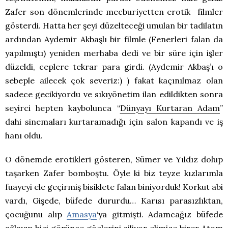
Zafer son dönemlerinde mecburiyetten erotik filmler
gösterdi. Hatta her şeyi düzelteceği umulan bir tadilatın
ardından Aydemir Akbaşlı bir filmle (Fenerleri falan da
yapılmıştı) yeniden merhaba dedi ve bir süre için işler
düzeldi, ceplere tekrar para girdi. (Aydemir Akbaş’ı o
sebeple ailecek çok severiz:) ) fakat kaçınılmaz olan
sadece gecikiyordu ve sıkıyönetim ilan edildikten sonra
seyirci hepten kaybolunca “
Dünyayı Kurtaran Adam
”
dahi sinemaları kurtaramadığı için salon kapandı ve iş
hanı oldu.
O dönemde erotikleri gösteren, Sümer ve Yıldız dolup
taşarken Zafer bomboştu. Öyle ki biz teyze kızlarımla
fuayeyi ele geçirmiş bisiklete falan biniyorduk! Korkut abi
vardı, Gişede, büfede dururdu… Karısı parasızlıktan,
çocuğunu alıp
Amasya
‘ya gitmişti. Adamcağız büfede