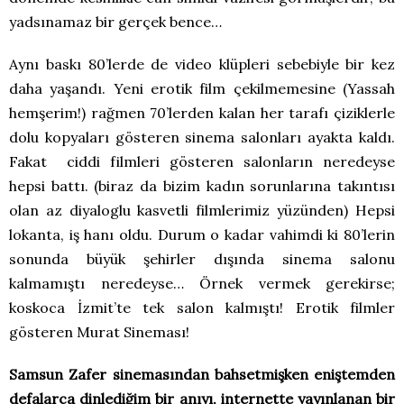
yadsınamaz bir gerçek bence…
Aynı baskı 80’lerde de video klüpleri sebebiyle bir kez
daha yaşandı. Yeni erotik film çekilmemesine (Yassah
hemşerim!) rağmen 70’lerden kalan her tarafı çiziklerle
dolu kopyaları gösteren sinema salonları ayakta kaldı.
Fakat ciddi filmleri gösteren salonların neredeyse
hepsi battı. (biraz da bizim kadın sorunlarına takıntısı
olan az diyaloglu kasvetli filmlerimiz yüzünden) Hepsi
lokanta, iş hanı oldu. Durum o kadar vahimdi ki 80’lerin
sonunda büyük şehirler dışında sinema salonu
kalmamıştı neredeyse… Örnek vermek gerekirse;
koskoca İzmit’te tek salon kalmıştı! Erotik filmler
gösteren Murat Sineması!
Samsun Zafer sinemasından bahsetmişken eniştemden
defalarca dinlediğim bir anıyı, internette yayınlanan bir