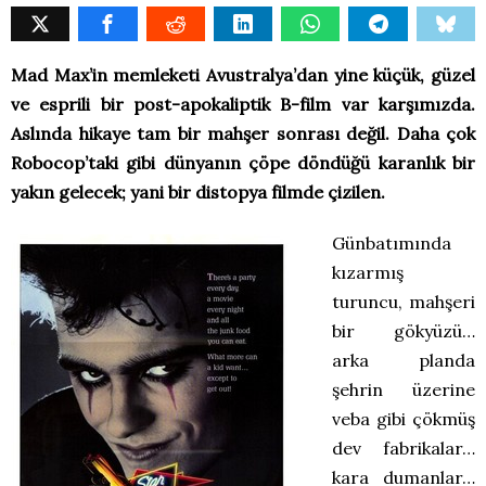
Mad Max’in memleketi Avustralya’dan yine küçük, güzel
ve esprili bir post-apokaliptik B-film var karşımızda.
Aslında hikaye tam bir mahşer sonrası değil. Daha çok
Robocop’taki gibi dünyanın çöpe döndüğü karanlık bir
yakın gelecek; yani bir distopya filmde çizilen.
Günbatımında
kızarmış
turuncu, mahşeri
bir gökyüzü…
arka planda
şehrin üzerine
veba gibi çökmüş
dev fabrikalar…
kara dumanlar…