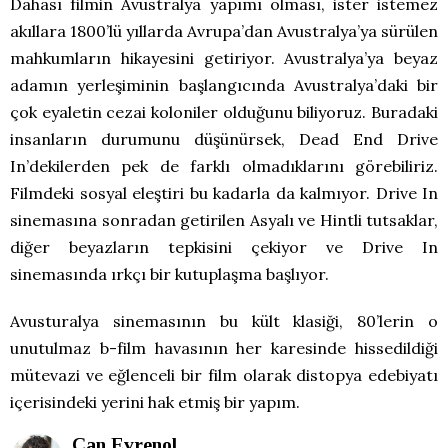
Dahası filmin Avustralya yapımı olması, ister istemez
akıllara 1800’lü yıllarda Avrupa’dan Avustralya’ya sürülen
mahkumların hikayesini getiriyor. Avustralya’ya beyaz
adamın yerleşiminin başlangıcında Avustralya’daki bir
çok eyaletin cezai koloniler olduğunu biliyoruz. Buradaki
insanların durumunu düşünürsek, Dead End Drive
In’dekilerden pek de farklı olmadıklarını görebiliriz.
Filmdeki sosyal eleştiri bu kadarla da kalmıyor. Drive In
sinemasına sonradan getirilen Asyalı ve Hintli tutsaklar,
diğer beyazların tepkisini çekiyor ve Drive In
sinemasında ırkçı bir kutuplaşma başlıyor.
Avusturalya sinemasının bu kült klasiği, 80’lerin o
unutulmaz b-film havasının her karesinde hissedildiği
mütevazi ve eğlenceli bir film olarak distopya edebiyatı
içerisindeki yerini hak etmiş bir yapım.
Can Evrenol