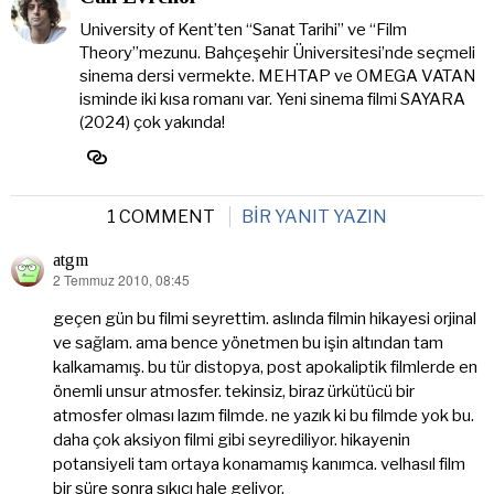
University of Kent’ten “Sanat Tarihi” ve “Film
Theory”mezunu. Bahçeşehir Üniversitesi’nde seçmeli
sinema dersi vermekte. MEHTAP ve OMEGA VATAN
isminde iki kısa romanı var. Yeni sinema filmi SAYARA
(2024) çok yakında!
1 COMMENT
BIR YANIT YAZIN
atgm
2 Temmuz 2010, 08:45
dedi
ki:
geçen gün bu filmi seyrettim. aslında filmin hikayesi orjinal
ve sağlam. ama bence yönetmen bu işin altından tam
kalkamamış. bu tür distopya, post apokaliptik filmlerde en
önemli unsur atmosfer. tekinsiz, biraz ürkütücü bir
atmosfer olması lazım filmde. ne yazık ki bu filmde yok bu.
daha çok aksiyon filmi gibi seyrediliyor. hikayenin
potansiyeli tam ortaya konamamış kanımca. velhasıl film
bir süre sonra sıkıcı hale geliyor.