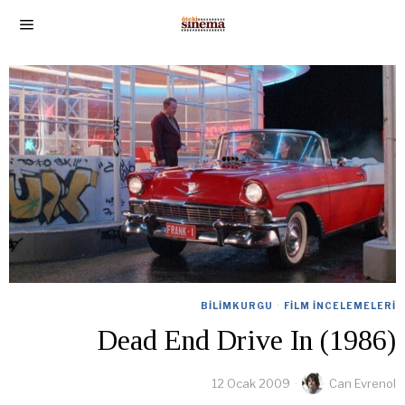
BILIMKURGU
·
FILM İNCELEMELERI
Dead End Drive In (1986)
12 Ocak 2009
Can Evrenol