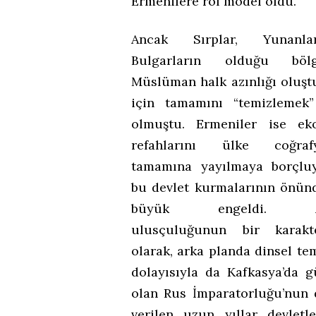
Ermenilere rol model oldu.
Ancak Sırplar, Yunanl
Bulgarların olduğu bölg
Müslüman halk azınlığı oluş
için tamamını “temizlemek”
olmuştu. Ermeniler ise ek
refahlarını ülke coğrafy
tamamına yayılmaya borçlu
bu devlet kurmalarının önün
büyük engeldi. Az
ulusçuluğunun bir karakter
olarak, arka planda dinsel tem
dolayısıyla da Kafkasya’da g
olan Rus İmparatorluğu’nun d
verilen uzun yıllar devletle