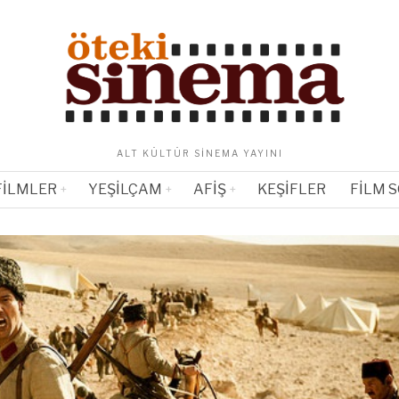
ALT KÜLTÜR SINEMA YAYINI
FILMLER
YEŞILÇAM
AFIŞ
KEŞIFLER
FILM 