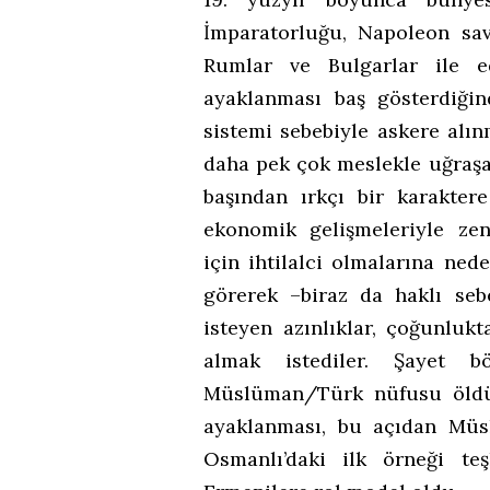
İmparatorluğu, Napoleon sava
Rumlar ve Bulgarlar ile e
ayaklanması baş gösterdiğin
sistemi sebebiyle askere alınm
daha pek çok meslekle uğraşa
başından ırkçı bir karakt
ekonomik gelişmeleriyle zen
için ihtilalci olmalarına ne
görerek –biraz da haklı se
isteyen azınlıklar, çoğunluk
almak istediler. Şayet b
Müslüman/Türk nüfusu öldür
ayaklanması, bu açıdan Müs
Osmanlı’daki ilk örneği te