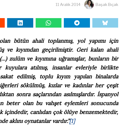
11 Aralık 2014
Başak Bıçak
 olan bütün ahali toplanmış, yol yapımı için
 ve kıyımdan geçirilmiştir. Geri kalan ahali
(…) zulüm ve kıyımına uğramışlar, bunların bir
kuyulara atılmış, insanlar evleriyle birlikte
 sakat edilmiş, toplu kıyım yapılan binalarda
ciğerleri sökülmüş, kızlar ve kadınlar her çeşit
dıktan sonra saçlarından asılmışlardır. İspanyol
an beter olan bu vahşet eylemleri sonucunda
luk içindedir, canlıdan çok ölüye benzemektedir,
de aklını oynatanlar vardır.”
[1]