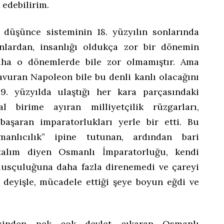
 edebilirim.
iz düşünce sisteminin 18. yüzyılın sonlarında
nlardan, insanlığı oldukça zor bir dönemin
aha o dönemlerde bile zor olmamıştır. Ama
kavuran Napoleon bile bu denli kanlı olacağını
9. yüzyılda ulaştığı her kara parçasındaki
 birime ayıran milliyetçilik rüzgarları,
başaran imparatorlukları yerle bir etti. Bu
anlıcılık” ipine tutunan, ardından bari
talım diyen Osmanlı İmparatorluğu, kendi
lusçuluğuna daha fazla direnemedi ve çareyi
 deyişle, mücadele ettiği şeye boyun eğdi ve
sinden pek çok devlet çıkaran Osmanlı