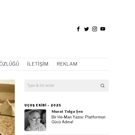
SÖZLÜĞÜ
İLETIŞIM
REKLAM
UÇUŞ EKIBI – 2025
Murat Tolga Şen
Bir He-Man Yazısı: Platformun
Gücü Adına!