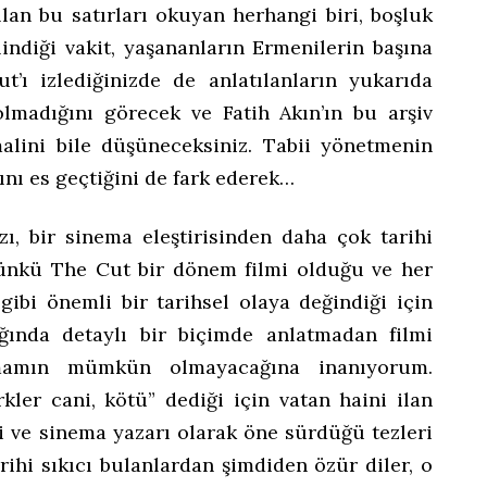
lan bu satırları okuyan herhangi biri, boşluk
indiği vakit, yaşananların Ermenilerin başına
ut’ı izlediğinizde de anlatılanların yukarıda
olmadığını görecek ve Fatih Akın’ın bu arşiv
alini bile düşüneceksiniz. Tabii yönetmenin
ını es geçtiğini de fark ederek…
ı, bir sinema eleştirisinden daha çok tarihi
. Çünkü The Cut bir dönem filmi olduğu ve her
bi önemli bir tarihsel olaya değindiği için
şığında detaylı bir biçimde anlatmadan filmi
mamın mümkün olmayacağına inanıyorum.
rkler cani, kötü” dediği için vatan haini ilan
çi ve sinema yazarı olarak öne sürdüğü tezleri
rihi sıkıcı bulanlardan şimdiden özür diler, o