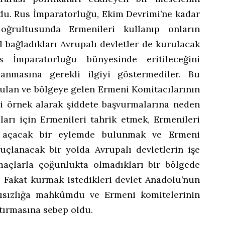
du. Rus İmparatorluğu, Ekim Devrimi’ne kadar
oğrultusunda Ermenileri kullanıp onların
l bağladıkları Avrupalı devletler de kurulacak
s İmparatorluğu bünyesinde eritileceğini
lanmasına gerekli ilgiyi göstermediler. Bu
ulan ve bölgeye gelen Ermeni Komitacılarının
i örnek alarak şiddete başvurmalarına neden
arı için Ermenileri tahrik etmek, Ermenileri
l açacak bir eylemde bulunmak ve Ermeni
nuçlanacak bir yolda Avrupalı devletlerin işe
maçlarla çoğunlukta olmadıkları bir bölgede
r. Fakat kurmak istedikleri devlet Anadolu’nun
rısızlığa mahkûmdu ve Ermeni komitelerinin
ttırmasına sebep oldu.