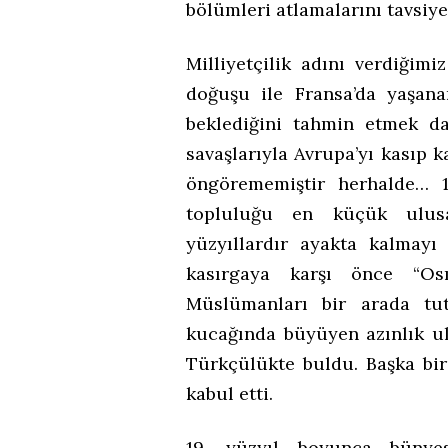
bölümleri atlamalarını tavsiye
Milliyetçilik adını verdiğim
doğuşu ile Fransa’da yaşana
beklediğini tahmin etmek d
savaşlarıyla Avrupa’yı kasıp 
öngörememiştir herhalde… 1
topluluğu en küçük ulusal
yüzyıllardır ayakta kalmayı 
kasırgaya karşı önce “Osm
Müslümanları bir arada tu
kucağında büyüyen azınlık u
Türkçülükte buldu. Başka bir
kabul etti.
19. yüzyıl boyunca bünye