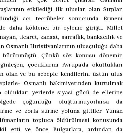
şlarının etkilediği ilk uluslar olan Sırplar,
dindiği acı tecrübeler sonucunda Ermeni
de daha köktenci bir eyleme girişti. Millet
ayan, ticaret, zanaat, sarraflık, bankacılık ve
n Osmanlı Hıristiyanlarının ulusçuluğu daha
ere bürünmüştü. Çünkü söz konusu dönemin
ginleşen, çocuklarını Avrupa’da okuttukları
den olan ve bu sebeple kendilerini üstün ulus
beplerle- Osmanlı hâkimiyetinden kurtulmak
ta oldukları yerlerde siyasi gücü de ellerine
ölgede çoğunluğu oluşturmuyorlarsa da
me ve zorla sürme yoluna gittiler. Yunan
lümanların topluca öldürülmesi konusunda
şkil etti ve önce Bulgarlara, ardından da