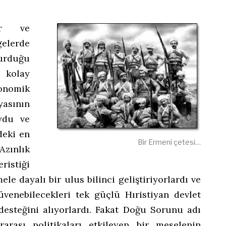
ar ve
elerde
turduğu
 kolay
onomik
asının
ydu ve
deki en
Bir Ermeni çetesi…
ınlık
istiği
ele dayalı bir ulus bilinci geliştiriyorlardı ve
üvenebilecekleri tek güçlü Hıristiyan devlet
esteğini alıyorlardı. Fakat Doğu Sorunu adı
rarası politikaları etkileyen bir meselenin