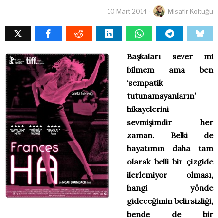
10 Mart 2014
Misafir Koltuğu
Başkaları sever mi
bilmem ama ben
‘sempatik
tutunamayanların’
hikayelerini
sevmişimdir her
zaman. Belki de
hayatımın daha tam
olarak belli bir çizgide
ilerlemiyor olması,
hangi yönde
gideceğimin belirsizliği,
bende de bir