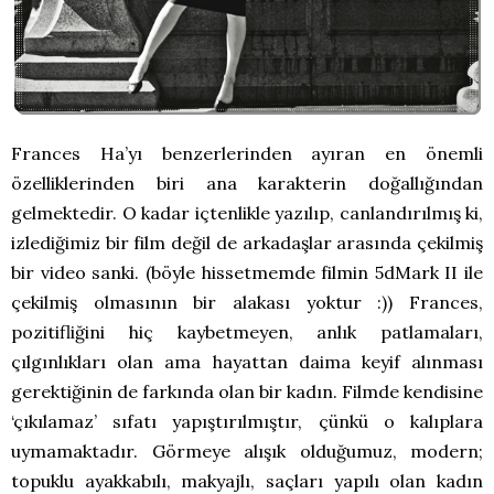
Frances Ha’yı benzerlerinden ayıran en önemli
özelliklerinden biri ana karakterin doğallığından
gelmektedir. O kadar içtenlikle yazılıp, canlandırılmış ki,
izlediğimiz bir film değil de arkadaşlar arasında çekilmiş
bir video sanki. (böyle hissetmemde filmin 5dMark II ile
çekilmiş olmasının bir alakası yoktur :)) Frances,
pozitifliğini hiç kaybetmeyen, anlık patlamaları,
çılgınlıkları olan ama hayattan daima keyif alınması
gerektiğinin de farkında olan bir kadın. Filmde kendisine
‘çıkılamaz’ sıfatı yapıştırılmıştır, çünkü o kalıplara
uymamaktadır. Görmeye alışık olduğumuz, modern;
topuklu ayakkabılı, makyajlı, saçları yapılı olan kadın