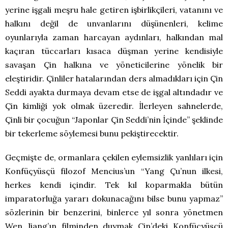
yerine işgali meşru hale getiren işbirlikçileri, vatanını ve
halkını değil de unvanlarını düşünenleri, kelime
oyunlarıyla zaman harcayan aydınları, halkından mal
kaçıran tüccarları kısaca düşman yerine kendisiyle
savaşan Çin halkına ve yöneticilerine yönelik bir
eleştiridir. Çinliler hatalarından ders almadıkları için Çin
Seddi ayakta durmaya devam etse de işgal altındadır ve
Çin kimliği yok olmak üzeredir. İlerleyen sahnelerde,
Çinli bir çocuğun “Japonlar Çin Seddi’nin İçinde” şeklinde
bir tekerleme söylemesi bunu pekiştirecektir.
Geçmişte de, ormanlara çekilen eylemsizlik yanlıları için
Konfüçyüsçü filozof Mencius’un “Yang Çu’nun ilkesi,
herkes kendi içindir. Tek kıl koparmakla bütün
imparatorluğa yararı dokunacağını bilse bunu yapmaz”
sözlerinin bir benzerini, binlerce yıl sonra yönetmen
Wen Jiang’ın filminden duymak Çin’deki Konfüçyüsçü