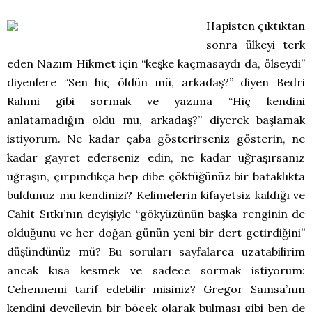
Hapisten çıktıktan
sonra ülkeyi terk
eden Nazım Hikmet için “keşke kaçmasaydı da, ölseydi”
diyenlere “Sen hiç öldün mü, arkadaş?” diyen Bedri
Rahmi gibi sormak ve yazıma “Hiç kendini
anlatamadığın oldu mu, arkadaş?” diyerek başlamak
istiyorum. Ne kadar çaba gösterirseniz gösterin, ne
kadar gayret ederseniz edin, ne kadar uğraşırsanız
uğraşın, çırpındıkça hep dibe çöktüğünüz bir bataklıkta
buldunuz mu kendinizi? Kelimelerin kifayetsiz kaldığı ve
Cahit Sıtkı’nın deyişiyle “gökyüzünün başka renginin de
olduğunu ve her doğan günün yeni bir dert getirdiğini”
düşündünüz mü? Bu soruları sayfalarca uzatabilirim
ancak kısa kesmek ve sadece sormak istiyorum:
Cehennemi tarif edebilir misiniz? Gregor Samsa’nın
kendini devcileyin bir böcek olarak bulması gibi ben de