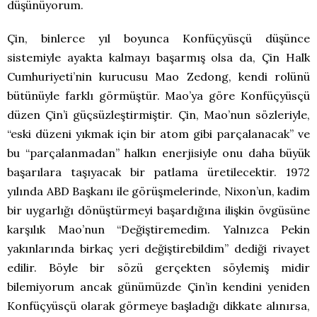
düşünüyorum.
Çin, binlerce yıl boyunca Konfüçyüsçü düşünce
sistemiyle ayakta kalmayı başarmış olsa da, Çin Halk
Cumhuriyeti’nin kurucusu Mao Zedong, kendi rolünü
bütünüyle farklı görmüştür. Mao’ya göre Konfüçyüsçü
düzen Çin’i güçsüzleştirmiştir. Çin, Mao’nun sözleriyle,
“eski düzeni yıkmak için bir atom gibi parçalanacak” ve
bu “parçalanmadan” halkın enerjisiyle onu daha büyük
başarılara taşıyacak bir patlama üretilecektir. 1972
yılında ABD Başkanı ile görüşmelerinde, Nixon’un, kadim
bir uygarlığı dönüştürmeyi başardığına ilişkin övgüsüne
karşılık Mao’nun “Değiştiremedim. Yalnızca Pekin
yakınlarında birkaç yeri değiştirebildim” dediği rivayet
edilir. Böyle bir sözü gerçekten söylemiş midir
bilemiyorum ancak günümüzde Çin’in kendini yeniden
Konfüçyüsçü olarak görmeye başladığı dikkate alınırsa,