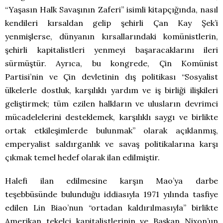
“Yaşasın Halk Savaşının Zaferi” isimli kitapçığında, nasıl
kendileri kırsaldan gelip şehirli Çan Kay Şek’i
yenmişlerse, dünyanın kırsallarındaki komünistlerin,
şehirli kapitalistleri yenmeyi başaracaklarını ileri
sürmüştür. Ayrıca, bu kongrede, Çin Komünist
Partisi’nin ve Çin devletinin dış politikası “Sosyalist
ülkelerle dostluk, karşılıklı yardım ve iş birliği ilişkileri
geliştirmek; tüm ezilen halkların ve ulusların devrimci
mücadelelerini desteklemek, karşılıklı saygı ve birlikte
ortak etkileşimlerde bulunmak” olarak açıklanmış,
emperyalist saldırganlık ve savaş politikalarına karşı
çıkmak temel hedef olarak ilan edilmiştir.
Halefi ilan edilmesine karşın Mao’ya darbe
teşebbüsünde bulunduğu iddiasıyla 1971 yılında tasfiye
edilen Lin Biao’nun “ortadan kaldırılmasıyla” birlikte
Amerikan tekelci kapitalistlerinin ve Başkan Nixon’un