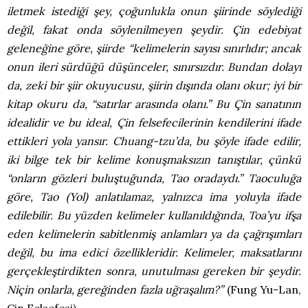
iletmek istediği şey, çoğunlukla onun şiirinde söylediği
değil, fakat onda söylenilmeyen şeydir. Çin edebiyat
geleneğine göre, şiirde “kelimelerin sayısı sınırlıdır; ancak
onun ileri sürdüğü düşünceler, sınırsızdır. Bundan dolayı
da, zeki bir şiir okuyucusu, şiirin dışında olanı okur; iyi bir
kitap okuru da, “satırlar arasında olanı.” Bu Çin sanatının
idealidir ve bu ideal, Çin felsefecilerinin kendilerini ifade
ettikleri yola yansır. Chuang-tzu’da, bu şöyle ifade edilir,
iki bilge tek bir kelime konuşmaksızın tanıştılar, çünkü
“onların gözleri buluştuğunda, Tao oradaydı.” Taoculuğa
göre, Tao (Yol) anlatılamaz, yalnızca ima yoluyla ifade
edilebilir. Bu yüzden kelimeler kullanıldığında, Toa’yu ifşa
eden kelimelerin sabitlenmiş anlamları ya da çağrışımları
değil, bu ima edici özellikleridir. Kelimeler, maksatlarını
gerçekleştirdikten sonra, unutulması gereken bir şeydir.
Niçin onlarla, gereğinden fazla uğraşalım?”
(Fung Yu-Lan,