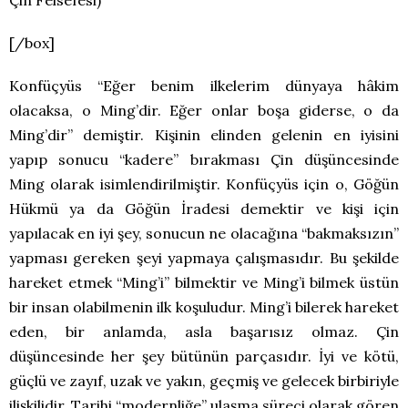
Çin Felsefesi)
[/box]
Konfüçyüs “Eğer benim ilkelerim dünyaya hâkim
olacaksa, o Ming’dir. Eğer onlar boşa giderse, o da
Ming’dir” demiştir. Kişinin elinden gelenin en iyisini
yapıp sonucu “kadere” bırakması Çin düşüncesinde
Ming olarak isimlendirilmiştir. Konfüçyüs için o, Göğün
Hükmü ya da Göğün İradesi demektir ve kişi için
yapılacak en iyi şey, sonucun ne olacağına “bakmaksızın”
yapması gereken şeyi yapmaya çalışmasıdır. Bu şekilde
hareket etmek “Ming’i” bilmektir ve Ming’i bilmek üstün
bir insan olabilmenin ilk koşuludur. Ming’i bilerek hareket
eden, bir anlamda, asla başarısız olmaz. Çin
düşüncesinde her şey bütünün parçasıdır. İyi ve kötü,
güçlü ve zayıf, uzak ve yakın, geçmiş ve gelecek birbiriyle
ilişkilidir. Tarihi “modernliğe” ulaşma süreci olarak gören