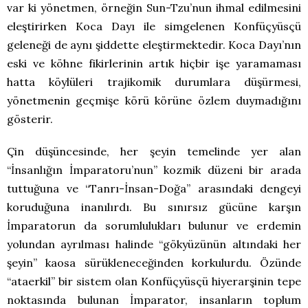
var ki yönetmen, örneğin Sun-Tzu’nun ihmal edilmesini
eleştirirken Koca Dayı ile simgelenen Konfüçyüsçü
geleneği de aynı şiddette eleştirmektedir. Koca Dayı’nın
eski ve köhne fikirlerinin artık hiçbir işe yaramaması
hatta köylüleri trajikomik durumlara düşürmesi,
yönetmenin geçmişe körü körüne özlem duymadığını
gösterir.
Çin düşüncesinde, her şeyin temelinde yer alan
“İnsanlığın İmparatoru’nun” kozmik düzeni bir arada
tuttuğuna ve “Tanrı-İnsan-Doğa” arasındaki dengeyi
koruduğuna inanılırdı. Bu sınırsız gücüne karşın
İmparatorun da sorumlulukları bulunur ve erdemin
yolundan ayrılması halinde “gökyüzünün altındaki her
şeyin” kaosa sürükleneceğinden korkulurdu. Özünde
“ataerkil” bir sistem olan Konfüçyüsçü hiyerarşinin tepe
noktasında bulunan İmparator, insanların toplum