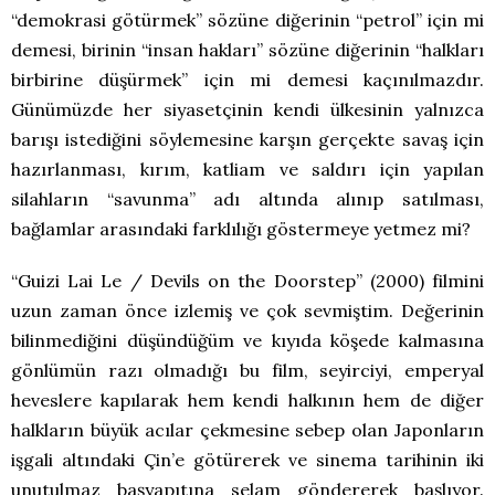
“demokrasi götürmek” sözüne diğerinin “petrol” için mi
demesi, birinin “insan hakları” sözüne diğerinin “halkları
birbirine düşürmek” için mi demesi kaçınılmazdır.
Günümüzde her siyasetçinin kendi ülkesinin yalnızca
barışı istediğini söylemesine karşın gerçekte savaş için
hazırlanması, kırım, katliam ve saldırı için yapılan
silahların “savunma” adı altında alınıp satılması,
bağlamlar arasındaki farklılığı göstermeye yetmez mi?
“Guizi Lai Le / Devils on the Doorstep” (2000) filmini
uzun zaman önce izlemiş ve çok sevmiştim. Değerinin
bilinmediğini düşündüğüm ve kıyıda köşede kalmasına
gönlümün razı olmadığı bu film, seyirciyi, emperyal
heveslere kapılarak hem kendi halkının hem de diğer
halkların büyük acılar çekmesine sebep olan Japonların
işgali altındaki Çin’e götürerek ve sinema tarihinin iki
unutulmaz başyapıtına selam göndererek başlıyor.