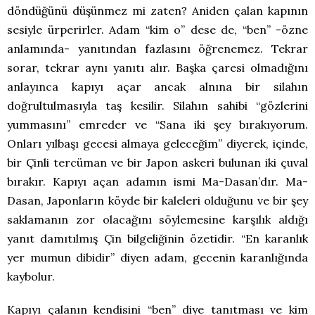
döndüğünü düşünmez mi zaten? Aniden çalan kapının
sesiyle ürperirler. Adam “kim o” dese de, “ben” -özne
anlamında- yanıtından fazlasını öğrenemez. Tekrar
sorar, tekrar aynı yanıtı alır. Başka çaresi olmadığını
anlayınca kapıyı açar ancak alnına bir silahın
doğrultulmasıyla taş kesilir. Silahın sahibi “gözlerini
yummasını” emreder ve “Sana iki şey bırakıyorum.
Onları yılbaşı gecesi almaya geleceğim” diyerek, içinde,
bir Çinli tercüman ve bir Japon askeri bulunan iki çuval
bırakır. Kapıyı açan adamın ismi Ma-Dasan’dır. Ma-
Dasan, Japonların köyde bir kaleleri olduğunu ve bir şey
saklamanın zor olacağını söylemesine karşılık aldığı
yanıt damıtılmış Çin bilgeliğinin özetidir. “En karanlık
yer mumun dibidir” diyen adam, gecenin karanlığında
kaybolur.
Kapıyı çalanın kendisini “ben” diye tanıtması ve kim