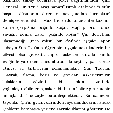
başındaki subay, çocuklara şeker dağıtmaktadır. Çinli
General Sun Tzu “Savaş Sanatı” isimli kitabında “Üstün
başarı, düşmanın direncini savaşmadan kırmaktır”
demiş ve eklemiştir: “Muzaffer ordu, önce zafer kazanır
sonra çarpışma peşinde koşar. Mağlup ordu önce
savaşır, sonra zafer peşinde koşar.” Çin devletinin
ulaşamadığı Çin’in yoksul bir köyünde, işgalci Japon
subayın Sun-Tzu’nun öğretisini uygulaması kaderin bir
cilvesi olsa gerektir. Japon askerler karada bando
eşliğinde yürürken, hücumbotun da seyir yaparak eşlik
etmesi ve birbirlerini selamlamaları, Sun Tzu’nun
“Bayrak, flama, boru ve gonklar askerlerimizin
kulaklarını, gözlerini bir nokta üzerinde
yoğunlaştırabilmenin, askeri bir bütün haline getirmenin
amaçlarıdır” sözüyle bütünleşmektedir. Bu sahneler,
Japonlar Çin’in geleneklerinden faydalandıklarını ancak
Çinlilerin bambaşka yerlere savrulduklarını gösterir. Ne