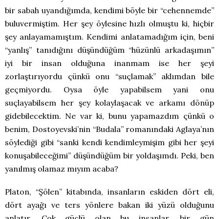
bir sabah uyandığımda, kendimi böyle bir “cehennemde”
buluvermiştim. Her şey öylesine hızlı olmuştu ki, hiçbir
şey anlayamamıştım. Kendimi anlatamadığım için, beni
“yanlış” tanıdığını düşündüğüm “hüzünlü arkadaşımın”
iyi bir insan olduğuna inanmam ise her şeyi
zorlaştırıyordu çünkü onu “suçlamak” aklımdan bile
geçmiyordu. Oysa öyle yapabilsem yani onu
suçlayabilsem her şey kolaylaşacak ve arkamı dönüp
gidebilecektim. Ne var ki, bunu yapamazdım çünkü o
benim, Dostoyevski’nin “Budala” romanındaki Aglaya’nın
söylediği gibi “sanki kendi kendimleymişim gibi her şeyi
konuşabileceğimi” düşündüğüm bir yoldaşımdı. Peki, ben
yanılmış olamaz mıyım acaba?
Platon, “Şölen” kitabında, insanların eskiden dört eli,
dört ayağı ve ters yönlere bakan iki yüzü olduğunu
anlatır. Çok güçlü olan bu insanlar, bir gün