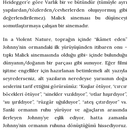
Heidegger’e göre Varlık bir ve bütündür (tümüyle ayrı
yapılardan/tözlerden/cevherlerden oluşuyormuş gibi
değerlendirilemez). Malick sineması bu düşünceyi
somutlaştırmaya çalışan bir sinemadır.
In a Violent Nature, toprağın içinde “ikâmet eden”
Johnny’nin ormandaki ilk yürüyüşünden itibaren onu -
tıpkı Malick sinemasında olduğu gibi- içinde bulunduğu
dünyanın/doğanın bir parçası gibi sunuyor. Eğer filmi
işitme engelliler için hazırlanan betimlemeli alt yazıyla
seyrederseniz, alt yazıların neredeyse yarısının doğa
seslerini tarif ettiğini görürsünüz: “Kuşlar ötüyor, “cırcır
böcekleri ötüyor”, “sinekler vızıldıyor”, “otlar hışırdıyor”,
“su şırıldıyor”, “rüzgâr uğulduyor”, “ateş çıtırdıyor” vs.
Sanki ormanın ruhu yürüyor ve ağaçların arasında
ilerleyen Johnny’ye eşlik ediyor, hatta zamanla
Johnny’nin ormanın ruhuna dönüştüğünü hissediyoruz.