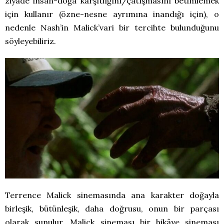
ziyade insan-doğa karşıtlığını/çatışmasını betimlemek
için kullanır (özne-nesne ayrımına inandığı için), o
nedenle Nash’in Malick’vari bir tercihte bulunduğunu
söyleyebiliriz.
Terrence Malick sinemasında ana karakter doğayla
birleşik, bütünleşik, daha doğrusu, onun bir parçası
olarak sunulur. Malick sineması bir hikâye sineması