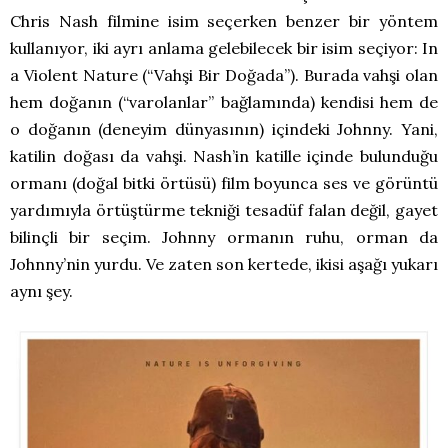
Chris Nash filmine isim seçerken benzer bir yöntem
kullanıyor, iki ayrı anlama gelebilecek bir isim seçiyor: In
a Violent Nature (“Vahşi Bir Doğada”). Burada vahşi olan
hem doğanın (“varolanlar” bağlamında) kendisi hem de
o doğanın (deneyim dünyasının) içindeki Johnny. Yani,
katilin doğası da vahşi. Nash’in katille içinde bulunduğu
ormanı (doğal bitki örtüsü) film boyunca ses ve görüntü
yardımıyla örtüştürme tekniği tesadüf falan değil, gayet
bilinçli bir seçim. Johnny ormanın ruhu, orman da
Johnny’nin yurdu. Ve zaten son kertede, ikisi aşağı yukarı
aynı şey.