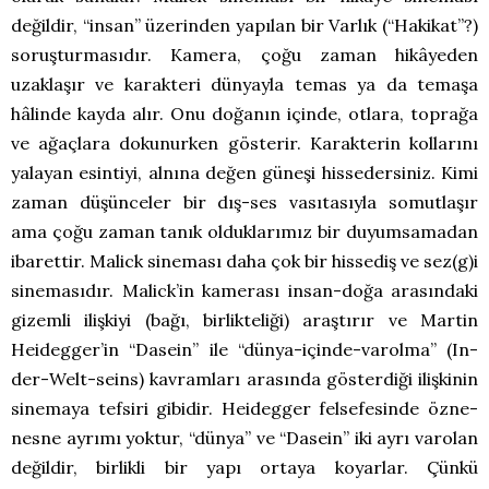
değildir, “insan” üzerinden yapılan bir Varlık (“Hakikat”?)
soruşturmasıdır. Kamera, çoğu zaman hikâyeden
uzaklaşır ve karakteri dünyayla temas ya da temaşa
hâlinde kayda alır. Onu doğanın içinde, otlara, toprağa
ve ağaçlara dokunurken gösterir. Karakterin kollarını
yalayan esintiyi, alnına değen güneşi hissedersiniz. Kimi
zaman düşünceler bir dış-ses vasıtasıyla somutlaşır
ama çoğu zaman tanık olduklarımız bir duyumsamadan
ibarettir. Malick sineması daha çok bir hissediş ve sez(g)i
sinemasıdır. Malick’in kamerası insan-doğa arasındaki
gizemli ilişkiyi (bağı, birlikteliği) araştırır ve Martin
Heidegger’in “Dasein” ile “dünya-içinde-varolma” (In-
der-Welt-seins) kavramları arasında gösterdiği ilişkinin
sinemaya tefsiri gibidir. Heidegger felsefesinde özne-
nesne ayrımı yoktur, “dünya” ve “Dasein” iki ayrı varolan
değildir, birlikli bir yapı ortaya koyarlar. Çünkü