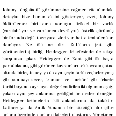
Johnny “doğaüstü” görünmesine rağmen vücudundaki
detaylar bize bunun aksini gösteriyor, evet, Johnny
öldürülemez biri ama sonuçta fiziksel bir varlık
(vurulabiliyor ve vurulunca devriliyor), üstelik çürümüş
bir formda değil, taze yara izleri var, hatta teninden kan
damlıyor. Ne ölü ne diri. Zıtlıkların (zıt gibi
görünenlerin) birliği Heidegger felsefesinde de sıkça
karşımıza çıkar. Heidegger de Kant gibi ilk başta
paradoksmuş gibi görünen kavramları tek kavram çatısı
altında birleştirmeyi ya da aynı şeyin farklı veçheleriymiş
gibi sunmayı sever, “zaman” ve “mekân” gibi felsefe
tarihi boyunca ayrı ayrı değerlendirilen iki olgunun aşağı
yukarı aynı şey anlamına geldiğini ima eder örneğin.
Heidegger kelimelerin ikili anlamlarına da takıktır,
Latince ya da Antik Yunanca bir sözcüğü alıp çifte
anlamı üzerinden anlam daireleri oluşturur. Yönetmen