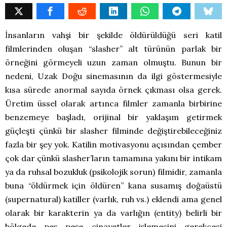
İnsanların vahşi bir şekilde öldürüldüğü seri katil
filmlerinden oluşan “slasher” alt türünün parlak bir
örneğini görmeyeli uzun zaman olmuştu. Bunun bir
nedeni, Uzak Doğu sinemasının da ilgi göstermesiyle
kısa sürede anormal sayıda örnek çıkması olsa gerek.
Üretim üssel olarak artınca filmler zamanla birbirine
benzemeye başladı, orijinal bir yaklaşım getirmek
güçleşti çünkü bir slasher filminde değiştirebileceğiniz
fazla bir şey yok. Katilin motivasyonu açısından çember
çok dar çünkü slasher’ların tamamına yakını bir intikam
ya da ruhsal bozukluk (psikolojik sorun) filmidir, zamanla
buna “öldürmek için öldüren” kana susamış doğaüstü
(supernatural) katiller (varlık, ruh vs.) eklendi ama genel
olarak bir karakterin ya da varlığın (entity) belirli bir
bölgede peş peşe cinayetler işlemesini gerekçesi