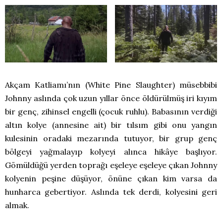
Akçam Katliamı’nın (White Pine Slaughter) müsebbibi
Johnny aslında çok uzun yıllar önce öldürülmüş iri kıyım
bir genç, zihinsel engelli (çocuk ruhlu). Babasının verdiği
altın kolye (annesine ait) bir tılsım gibi onu yangın
kulesinin oradaki mezarında tutuyor, bir grup genç
bölgeyi yağmalayıp kolyeyi alınca hikâye başlıyor.
Gömüldüğü yerden toprağı eşeleye eşeleye çıkan Johnny
kolyenin peşine düşüyor, önüne çıkan kim varsa da
hunharca gebertiyor. Aslında tek derdi, kolyesini geri
almak.