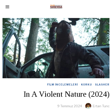
FILM İNCELEMELERI
·
KORKU
·
SLASHER
In A Violent Nature (2024)
9 Temmuz 2024
Ertan Tunc