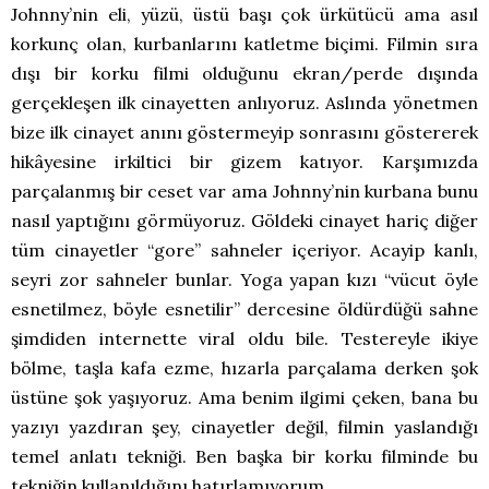
Johnny’nin eli, yüzü, üstü başı çok ürkütücü ama asıl
korkunç olan, kurbanlarını katletme biçimi. Filmin sıra
dışı bir korku filmi olduğunu ekran/perde dışında
gerçekleşen ilk cinayetten anlıyoruz. Aslında yönetmen
bize ilk cinayet anını göstermeyip sonrasını göstererek
hikâyesine irkiltici bir gizem katıyor. Karşımızda
parçalanmış bir ceset var ama Johnny’nin kurbana bunu
nasıl yaptığını görmüyoruz. Göldeki cinayet hariç diğer
tüm cinayetler “gore” sahneler içeriyor. Acayip kanlı,
seyri zor sahneler bunlar. Yoga yapan kızı “vücut öyle
esnetilmez, böyle esnetilir” dercesine öldürdüğü sahne
şimdiden internette viral oldu bile. Testereyle ikiye
bölme, taşla kafa ezme, hızarla parçalama derken şok
üstüne şok yaşıyoruz. Ama benim ilgimi çeken, bana bu
yazıyı yazdıran şey, cinayetler değil, filmin yaslandığı
temel anlatı tekniği. Ben başka bir korku filminde bu
tekniğin kullanıldığını hatırlamıyorum.