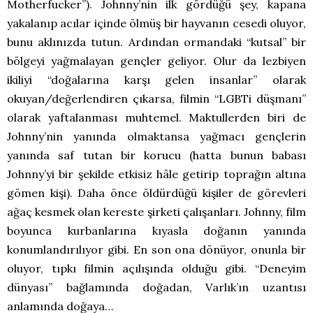
Motherfucker”). Johnny’nin ilk gördüğü şey, kapana
yakalanıp acılar içinde ölmüş bir hayvanın cesedi oluyor,
bunu aklınızda tutun. Ardından ormandaki “kutsal” bir
bölgeyi yağmalayan gençler geliyor. Olur da lezbiyen
ikiliyi “doğalarına karşı gelen insanlar” olarak
okuyan/değerlendiren çıkarsa, filmin “LGBTi düşmanı”
olarak yaftalanması muhtemel. Maktullerden biri de
Johnny’nin yanında olmaktansa yağmacı gençlerin
yanında saf tutan bir korucu (hatta bunun babası
Johnny’yi bir şekilde etkisiz hâle getirip toprağın altına
gömen kişi). Daha önce öldürdüğü kişiler de görevleri
ağaç kesmek olan kereste şirketi çalışanları. Johnny, film
boyunca kurbanlarına kıyasla doğanın yanında
konumlandırılıyor gibi. En son ona dönüyor, onunla bir
oluyor, tıpkı filmin açılışında olduğu gibi. “Deneyim
dünyası” bağlamında doğadan, Varlık’ın uzantısı
anlamında doğaya…