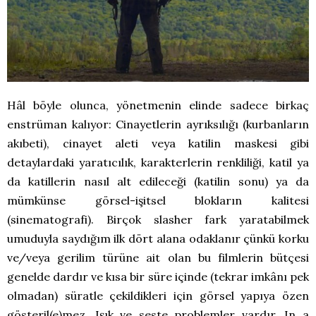
Hâl böyle olunca, yönetmenin elinde sadece birkaç
enstrüman kalıyor: Cinayetlerin ayrıksılığı (kurbanların
akıbeti), cinayet aleti veya katilin maskesi gibi
detaylardaki yaratıcılık, karakterlerin renkliliği, katil ya
da katillerin nasıl alt edileceği (katilin sonu) ya da
mümkünse görsel-işitsel blokların kalitesi
(sinematografi). Birçok slasher fark yaratabilmek
umuduyla saydığım ilk dört alana odaklanır çünkü korku
ve/veya gerilim türüne ait olan bu filmlerin bütçesi
genelde dardır ve kısa bir süre içinde (tekrar imkânı pek
olmadan) süratle çekildikleri için görsel yapıya özen
gösteril(e)mez. Işık ve seste problemler vardır. In a