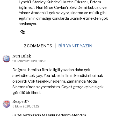
Lynch'i, Stanley Kubrick'i, Metin Erksan'ı, Ertem
Eğilmez'i, Nuri Bilge Ceylan'ı, Zeki Demirkubuz'u ve
Yılmaz Atadeniz'i çok seviyor, sinema ve müzik gibi
eğitiminin olmadığı konularda ukalalık etmekten çok
hoşlanıyor.
2 COMMENTS
BIR YANIT YAZIN
Nuri Bilek
23 Temmuz 2020, 13:23
dedi
ki:
Doğrusu beni bu film ile ilgili yazıdan daha çok
sevindirecek şey, YouTube’da filmin kendisini bulmak
olabilirdi. Çok teşekkür ederim. Zamanında Moda
Sineması’nda seyretmiştim. Gayet gerçekçi ve alçak
gönüllü bir filmdi.
Reaper87
5 Ekim 2020, 03:29
dedi
ki:
Güzel yazınız için teşekkür ederim efendim…