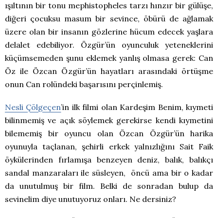
ışıltının bir tonu mephistopheles tarzı hınzır bir gülüşe,
diğeri çocuksu masum bir sevince, öbürü de ağlamak
üzere olan bir insanın gözlerine hücum edecek yaşlara
delalet edebiliyor. Özgür’ün oyunculuk yeteneklerini
küçümsemeden şunu eklemek yanlış olmasa gerek: Can
Öz ile Özcan Özgür’ün hayatları arasındaki örtüşme
onun Can rolündeki başarısını perçinlemiş.
Nesli Çölgeçen
’in ilk filmi olan Kardeşim Benim, kıymeti
bilinmemiş ve açık söylemek gerekirse kendi kıymetini
bilememiş bir oyuncu olan Özcan Özgür’ün harika
oyunuyla taçlanan, şehirli erkek yalnızlığını Sait Faik
öykülerinden fırlamışa benzeyen deniz, balık, balıkçı
sandal manzaraları ile süsleyen, öncü ama bir o kadar
da unutulmuş bir film. Belki de sonradan bulup da
sevinelim diye unutuyoruz onları. Ne dersiniz?