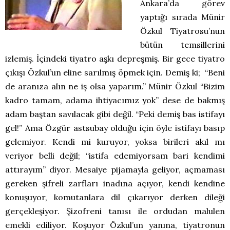
Ankara’da görev
yaptığı sırada Münir
Özkul Tiyatrosu’nun
bütün temsillerini
izlemiş. İçindeki tiyatro aşkı depreşmiş. Bir gece tiyatro
çıkışı Özkul’un eline sarılmış öpmek için. Demiş ki; “Beni
de aranıza alın ne iş olsa yaparım.” Münir Özkul “Bizim
kadro tamam, adama ihtiyacımız yok” dese de bakmış
adam baştan savılacak gibi değil. “Peki demiş bas istifayı
gel!” Ama Özgür astsubay olduğu için öyle istifayı basıp
gelemiyor. Kendi mi kuruyor, yoksa birileri akıl mı
veriyor belli değil; “istifa edemiyorsam bari kendimi
attırayım” diyor. Mesaiye pijamayla geliyor, açmaması
gereken şifreli zarfları inadına açıyor, kendi kendine
konuşuyor, komutanlara dil çıkarıyor derken dileği
gerçekleşiyor. Şizofreni tanısı ile ordudan malulen
emekli ediliyor. Koşuyor Özkul’un yanına, tiyatronun