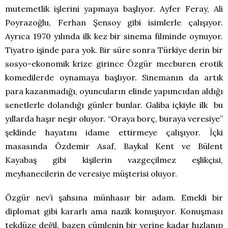
mutemetlik işlerini yapmaya başlıyor. Ayfer Feray, Ali
Poyrazoğlu, Ferhan Şensoy gibi isimlerle çalışıyor.
Ayrıca 1970 yılında ilk kez bir sinema filminde oynuyor.
Tiyatro işinde para yok. Bir süre sonra Türkiye derin bir
sosyo-ekonomik krize girince Özgür mecburen erotik
komedilerde oynamaya başlıyor. Sinemanın da artık
para kazanmadığı, oyuncuların elinde yapımcıdan aldığı
senetlerle dolandığı günler bunlar. Galiba içkiyle ilk bu
yıllarda haşır neşir oluyor. “Oraya borç, buraya veresiye”
şeklinde hayatını idame ettirmeye çalışıyor. İçki
masasında Özdemir Asaf, Baykal Kent ve Bülent
Kayabaş gibi kişilerin vazgeçilmez eşlikçisi,
meyhanecilerin de veresiye müşterisi oluyor.
Özgür nev’i şahsına münhasır bir adam. Emekli bir
diplomat gibi kararlı ama nazik konuşuyor. Konuşması
tekdüze değil, bazen cümlenin bir yerine kadar hızlanıp