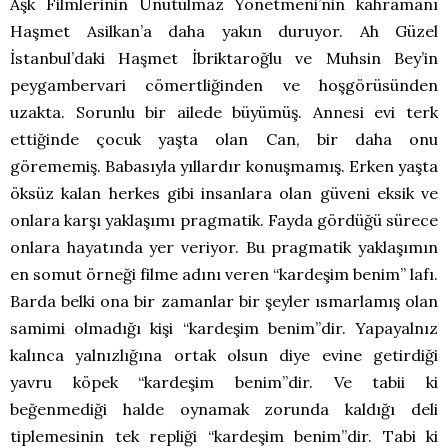
Aşk Filmlerinin Unutulmaz Yönetmeni’nin kahramanı
Haşmet Asilkan’a daha yakın duruyor. Ah Güzel
İstanbul’daki Haşmet İbriktaroğlu ve Muhsin Bey’in
peygambervari cömertliğinden ve hoşgörüsünden
uzakta. Sorunlu bir ailede büyümüş. Annesi evi terk
ettiğinde çocuk yaşta olan Can, bir daha onu
görememiş. Babasıyla yıllardır konuşmamış. Erken yaşta
öksüz kalan herkes gibi insanlara olan güveni eksik ve
onlara karşı yaklaşımı pragmatik. Fayda gördüğü sürece
onlara hayatında yer veriyor. Bu pragmatik yaklaşımın
en somut örneği filme adını veren “kardeşim benim” lafı.
Barda belki ona bir zamanlar bir şeyler ısmarlamış olan
samimi olmadığı kişi “kardeşim benim”dir. Yapayalnız
kalınca yalnızlığına ortak olsun diye evine getirdiği
yavru köpek “kardeşim benim”dir. Ve tabii ki
beğenmediği halde oynamak zorunda kaldığı deli
tiplemesinin tek repliği “kardeşim benim”dir. Tabi ki