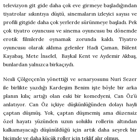
televizyon git gide daha çok eve girmeye başladığından
tiyatrolar sıkıntıya düştü, sinemaların izleyici sayısı ve
profili gitgide daha çok yerlerde sürünmeye başladı. Pek
çok tiyatro oyuncusu ve sinema oyuncusu bu dönemde
erotik filmlerde oynamak zorunda kaldı. Tiyatro
oyuncusu olarak aklıma gelenler Hadi Çaman, Bülent
Kayabaş, Mete İnselel, Baykal Kent ve Aydemir Akbaş,
bunlardan yalnızca birkaçıydı.
Nesli Çölgeçen’in yönettiği ve senaryosunu Nuri Sezer
ile birlikte yazdığı Kardeşim Benim işte böyle bir arka
planın kılıç artığı olan eski bir komedyeni, Can Öz’ü
anlatıyor. Can Öz içkiye düşkünlüğünden dolayı hayli
çaptan düşmüş. Yok, çaptan düşmemiş ama düzensiz
özel hayatı yüzünden uzun soluklu rollerin altından
kalkamayacağı düşünüldüğü için artık daha seyrek bir
biçimde ve daha küçük roller için teklif alır olmuş.