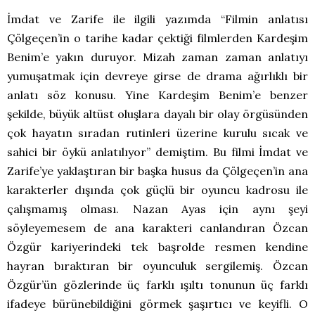
İmdat ve Zarife ile ilgili yazımda “Filmin anlatısı
Çölgeçen’in o tarihe kadar çektiği filmlerden Kardeşim
Benim’e yakın duruyor. Mizah zaman zaman anlatıyı
yumuşatmak için devreye girse de drama ağırlıklı bir
anlatı söz konusu. Yine Kardeşim Benim’e benzer
şekilde, büyük altüst oluşlara dayalı bir olay örgüsünden
çok hayatın sıradan rutinleri üzerine kurulu sıcak ve
sahici bir öykü anlatılıyor” demiştim. Bu filmi İmdat ve
Zarife’ye yaklaştıran bir başka husus da Çölgeçen’in ana
karakterler dışında çok güçlü bir oyuncu kadrosu ile
çalışmamış olması. Nazan Ayas için aynı şeyi
söyleyemesem de ana karakteri canlandıran Özcan
Özgür kariyerindeki tek başrolde resmen kendine
hayran bıraktıran bir oyunculuk sergilemiş. Özcan
Özgür’ün gözlerinde üç farklı ışıltı tonunun üç farklı
ifadeye bürünebildiğini görmek şaşırtıcı ve keyifli. O