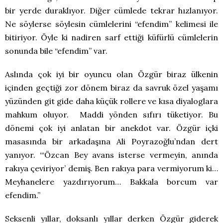
bir yerde duraklıyor. Diğer cümlede tekrar hızlanıyor.
Ne söylerse söylesin cümlelerini “efendim” kelimesi ile
bitiriyor. Öyle ki nadiren sarf ettiği küfürlü cümlelerin
sonunda bile “efendim” var.
Aslında çok iyi bir oyuncu olan Özgür biraz ülkenin
içinden geçtiği zor dönem biraz da savruk özel yaşamı
yüzünden git gide daha küçük rollere ve kısa diyaloglara
mahkum oluyor. Maddi yönden sıfırı tüketiyor. Bu
dönemi çok iyi anlatan bir anekdot var. Özgür içki
masasında bir arkadaşına Ali Poyrazoğlu’ndan dert
yanıyor. “‘Özcan Bey avans isterse vermeyin, anında
rakıya çeviriyor’ demiş. Ben rakıya para vermiyorum ki…
Meyhanelere yazdırıyorum… Bakkala borcum var
efendim.”
Seksenli yıllar, doksanlı yıllar derken Özgür giderek