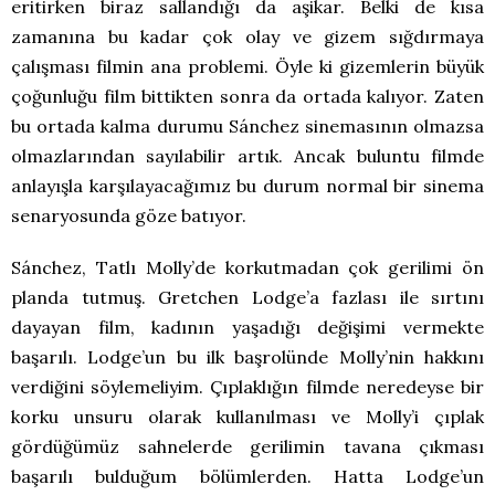
eritirken biraz sallandığı da aşikar. Belki de kısa
zamanına bu kadar çok olay ve gizem sığdırmaya
çalışması filmin ana problemi. Öyle ki gizemlerin büyük
çoğunluğu film bittikten sonra da ortada kalıyor. Zaten
bu ortada kalma durumu Sánchez sinemasının olmazsa
olmazlarından sayılabilir artık. Ancak buluntu filmde
anlayışla karşılayacağımız bu durum normal bir sinema
senaryosunda göze batıyor.
Sánchez, Tatlı Molly’de korkutmadan çok gerilimi ön
planda tutmuş. Gretchen Lodge’a fazlası ile sırtını
dayayan film, kadının yaşadığı değişimi vermekte
başarılı. Lodge’un bu ilk başrolünde Molly’nin hakkını
verdiğini söylemeliyim. Çıplaklığın filmde neredeyse bir
korku unsuru olarak kullanılması ve Molly’i çıplak
gördüğümüz sahnelerde gerilimin tavana çıkması
başarılı bulduğum bölümlerden. Hatta Lodge’un