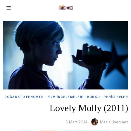
DOĞAÜSTÜ FENOMEN
·
FILM İNCELEMELERI
·
KORKU
·
PERILI EVLER
Lovely Molly (2011)
6 Mart 2014
Masis Üşenmez