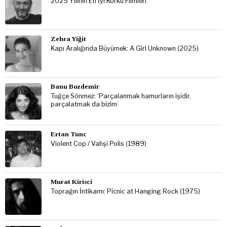
2025 Yılının En İyi Korku Filmleri
Zehra Yiğit
Kapı Aralığında Büyümek: A Girl Unknown (2025)
Banu Bozdemir
Tuğçe Sönmez: ‘Parçalanmak hamurların işidir,
parçalatmak da bizim’
Ertan Tunc
Violent Cop / Vahşi Polis (1989)
Murat Kirisci
Toprağın İntikamı: Picnic at Hanging Rock (1975)