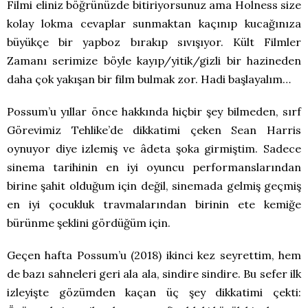
Filmi eliniz böğrünüzde bitiriyorsunuz ama Holness size
kolay lokma cevaplar sunmaktan kaçınıp kucağınıza
büyükçe bir yapboz bırakıp sıvışıyor. Kült Filmler
Zamanı serimize böyle kayıp/yitik/gizli bir hazineden
daha çok yakışan bir film bulmak zor. Hadi başlayalım…
Possum’u yıllar önce hakkında hiçbir şey bilmeden, sırf
Görevimiz Tehlike’de dikkatimi çeken Sean Harris
oynuyor diye izlemiş ve âdeta şoka girmiştim. Sadece
sinema tarihinin en iyi oyuncu performanslarından
birine şahit olduğum için değil, sinemada gelmiş geçmiş
en iyi çocukluk travmalarından birinin ete kemiğe
bürünme şeklini gördüğüm için.
Geçen hafta Possum’u (2018) ikinci kez seyrettim, hem
de bazı sahneleri geri ala ala, sindire sindire. Bu sefer ilk
izleyişte gözümden kaçan üç şey dikkatimi çekti: