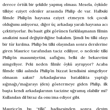
derece örtük bir şekilde yapmış olması. Mesela, öyküde
tilkiye eziyet edenler arasında Philip de var. Halbuki
filmde Philip’in hayvana eziyet etmeyen tek çocuk
olduğunu anlıyoruz, diğer üç arkadaşı yaralı hayvana acı
çektiriyorlar. Bu basit gibi görünen farklılaşmanın filmin
analizini nasıl değiştirdiğine bakalım. Şimdi bu tilki olayı
bir tür kırılma. Philip bu tilki olayından sonra derslerine
giren Maurice tarafından taciz ediliyor, o nedenle tilki
Philip’in masumiyetini, saflığını, belki de bekaretini
simgeliyor. Peki neden filmle öykü ayrışıyor? Acaba
filmde tilki aslında Philip’in bizzat kendisini simgeliyor
olmasın sakın? Arkadaşlarına bataklıkta yaptığı
sığınağı/mağarayı (den) göstermeye giden Philip, ilk
başta kendi arkadaşlarının tacizine uğramış olabilir mi?
Kullanılan dil biraz da onu ima ediyor gibi.
Maurice’in bu “tilki” hadisesinden sonra deyim