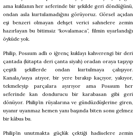
ama kuklanın her seferinde bir şekilde geri döndüğünü,
ondan asla kurtulamadığını görüyoruz. Görsel açıdan
eşi benzeri olmayan dehşet verici sahnelere zemin
hazırlayan bu bitimsiz “kovalamaca”, filmin uyarlandığı
öyküde yok.
Philip, Possum adlı o iğrenç kuklayı kahverengi bir deri
çantada (kitapta deri çanta siyah) oradan oraya taşıyıp
çeşitli şekillerde ondan kurtulmaya çalışıyor.
Kanala/suya atıyor, bir yere bırakıp kaçıyor, yakıyor,
tekmeleyip parçalara ayırıyor ama Possum her
seferinde kan dondurucu bir karabasan gibi geri
dönüyor. Philip’in rüyalarına ve gündüzdüşlerine giren,
uyanır uyanmaz hemen yanı başında biten sonu gelmez
bir kâbus bu.
Philip’in unutmakta güçlük çektiği hadiselere zemin