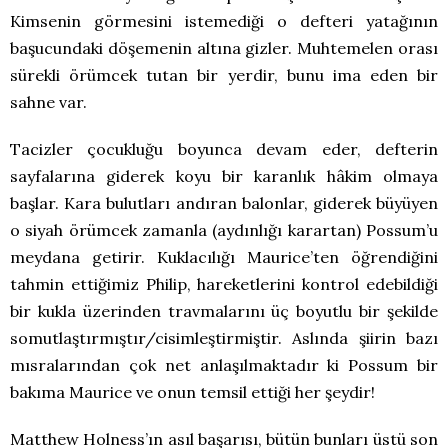
Kimsenin görmesini istemediği o defteri yatağının
başucundaki döşemenin altına gizler. Muhtemelen orası
sürekli örümcek tutan bir yerdir, bunu ima eden bir
sahne var.
Tacizler çocukluğu boyunca devam eder, defterin
sayfalarına giderek koyu bir karanlık hâkim olmaya
başlar. Kara bulutları andıran balonlar, giderek büyüyen
o siyah örümcek zamanla (aydınlığı karartan) Possum’u
meydana getirir. Kuklacılığı Maurice’ten öğrendiğini
tahmin ettiğimiz Philip, hareketlerini kontrol edebildiği
bir kukla üzerinden travmalarını üç boyutlu bir şekilde
somutlaştırmıştır/cisimleştirmiştir. Aslında şiirin bazı
mısralarından çok net anlaşılmaktadır ki Possum bir
bakıma Maurice ve onun temsil ettiği her şeydir!
Matthew Holness’ın asıl başarısı, bütün bunları üstü son