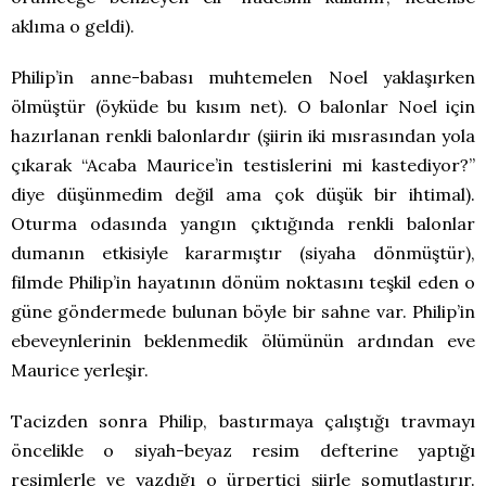
aklıma o geldi).
Philip’in anne-babası muhtemelen Noel yaklaşırken
ölmüştür (öyküde bu kısım net). O balonlar Noel için
hazırlanan renkli balonlardır (şiirin iki mısrasından yola
çıkarak “Acaba Maurice’in testislerini mi kastediyor?”
diye düşünmedim değil ama çok düşük bir ihtimal).
Oturma odasında yangın çıktığında renkli balonlar
dumanın etkisiyle kararmıştır (siyaha dönmüştür),
filmde Philip’in hayatının dönüm noktasını teşkil eden o
güne göndermede bulunan böyle bir sahne var. Philip’in
ebeveynlerinin beklenmedik ölümünün ardından eve
Maurice yerleşir.
Tacizden sonra Philip, bastırmaya çalıştığı travmayı
öncelikle o siyah-beyaz resim defterine yaptığı
resimlerle ve yazdığı o ürpertici şiirle somutlaştırır.