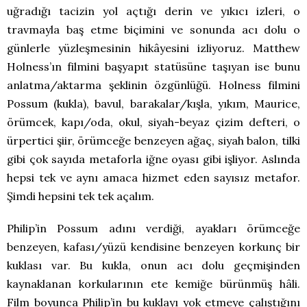
uğradığı tacizin yol açtığı derin ve yıkıcı izleri, o
travmayla baş etme biçimini ve sonunda acı dolu o
günlerle yüzleşmesinin hikâyesini izliyoruz. Matthew
Holness’ın filmini başyapıt statüsüne taşıyan ise bunu
anlatma/aktarma şeklinin özgünlüğü. Holness filmini
Possum (kukla), bavul, barakalar/kışla, yıkım, Maurice,
örümcek, kapı/oda, okul, siyah-beyaz çizim defteri, o
ürpertici şiir, örümceğe benzeyen ağaç, siyah balon, tilki
gibi çok sayıda metaforla iğne oyası gibi işliyor. Aslında
hepsi tek ve aynı amaca hizmet eden sayısız metafor.
Şimdi hepsini tek tek açalım.
Philip’in Possum adını verdiği, ayakları örümceğe
benzeyen, kafası/yüzü kendisine benzeyen korkunç bir
kuklası var. Bu kukla, onun acı dolu geçmişinden
kaynaklanan korkularının ete kemiğe bürünmüş hâli.
Film boyunca Philip’in bu kuklayı yok etmeye çalıştığını