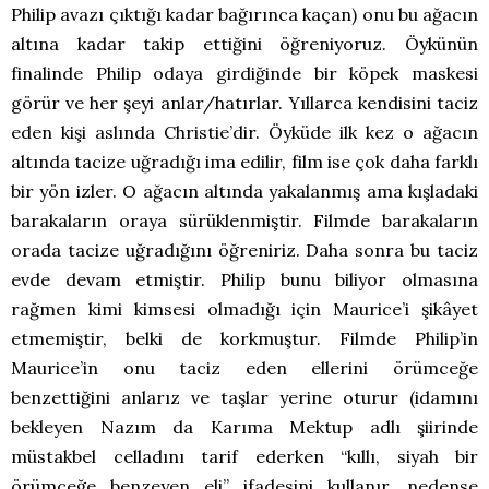
Philip avazı çıktığı kadar bağırınca kaçan) onu bu ağacın
altına kadar takip ettiğini öğreniyoruz. Öykünün
finalinde Philip odaya girdiğinde bir köpek maskesi
görür ve her şeyi anlar/hatırlar. Yıllarca kendisini taciz
eden kişi aslında Christie’dir. Öyküde ilk kez o ağacın
altında tacize uğradığı ima edilir, film ise çok daha farklı
bir yön izler. O ağacın altında yakalanmış ama kışladaki
barakaların oraya sürüklenmiştir. Filmde barakaların
orada tacize uğradığını öğreniriz. Daha sonra bu taciz
evde devam etmiştir. Philip bunu biliyor olmasına
rağmen kimi kimsesi olmadığı için Maurice’i şikâyet
etmemiştir, belki de korkmuştur. Filmde Philip’in
Maurice’in onu taciz eden ellerini örümceğe
benzettiğini anlarız ve taşlar yerine oturur (idamını
bekleyen Nazım da Karıma Mektup adlı şiirinde
müstakbel celladını tarif ederken “kıllı, siyah bir
örümceğe benzeyen eli” ifadesini kullanır, nedense