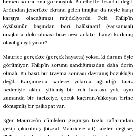
hemen sonra onu görmüştük. Bu elbette tesadüf değil.
Ardından jenerikte ekrana gelen imajlar da neyle karşı
karşıya olacağımızı müjdeliyordu. Peki, Philip’in
öyküsünün başından beri halüsinatif (varsanısal)
imajlarla dolu olması bize neyi anlatır, hangi korkunç
olasılığa ışık yakar?
Maurice gerçekte (gerçek hayatta) yoksa, ki durum öyle
görünüyor, Philip’in sorunu sandığımızdan daha derin
olmalı. Bu basit bir travma sonrası davranış bozukluğu
değil. Karşımızda sadece yıllarca uğradığı taciz
nedeniyle aklını yitirmiş bir ruh hastası yok, aynı
zamanda bir tacizciye, çocuk kaçıran/alıkoyan birine
dönüşmüş bir psikopat var.
Eğer Maurice’in cümleleri geçmişin tozlu raflarından
çekip çıkarılmış (bizzat Maurice’e ait) sözler değilse,