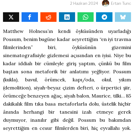
2 Haziran 2024
Ertan Tunc
Matthew Holness’ın kendi öyküsünden uyarladığı
Possum, benim bugüne kadar seyrettiğim “en iyi travma
filmlerinden” biri, öyküsünün gizemini
sinematografisiyle gizlemesi açısından en iyisi. Niye bu
kadar iddialı bir cümleyle giriş yaptım, çünkü bu film
baştan sona metaforik bir anlatımı yeğliyor. Possum
(kukla), bavul, örümcek, kapı/oda, okul, yıkım
(demolition), siyah-beyaz çizim defteri, o ürpertici şiir,
örümceğe benzeyen ağaç, siyah balon, Maurice, tilki… 85
dakikalık film tıka basa metaforlarla dolu, üstelik hiçbir
ânında herhangi bir tanesini izah etmeye gerek
duymuyor, inanılır gibi değil. Possum bu bakımdan
seyrettiğim en cesur filmlerden biri, hiç eyvallahı yok.