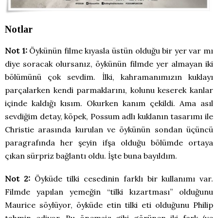
Notlar
Not 1:
Öykünün filme kıyasla üstün olduğu bir yer var mı
diye soracak olursanız, öykünün filmde yer almayan iki
bölümünü çok sevdim. İlki, kahramanımızın kuklayı
parçalarken kendi parmaklarını, kolunu keserek kanlar
içinde kaldığı kısım. Okurken kanım çekildi. Ama asıl
sevdiğim detay, köpek, Possum adlı kuklanın tasarımı ile
Christie arasında kurulan ve öykünün sondan üçüncü
paragrafında her şeyin ifşa olduğu bölümde ortaya
çıkan sürpriz bağlantı oldu. İşte buna bayıldım.
Not 2:
Öyküde tilki cesedinin farklı bir kullanımı var.
Filmde yapılan yemeğin “tilki kızartması” olduğunu
Maurice söylüyor, öyküde etin tilki eti olduğunu Philip
tahmin ediyor. Bu önemsiz gibi görünen iki fark (ve