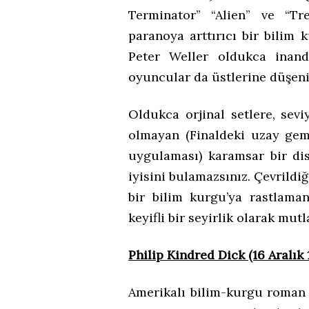
Terminator” “Alien” ve “Tr
paranoya arttırıcı bir bilim
Peter Weller oldukca inandı
oyuncular da üstlerine düşeni 
Oldukca orjinal setlere, sev
olmayan (Finaldeki uzay gemi
uygulaması) karamsar bir di
iyisini bulamazsınız. Çevrildi
bir bilim kurgu’ya rastlam
keyifli bir seyirlik olarak mu
Philip Kindred Dick (16 Aralık
Amerikalı bilim-kurgu roman v