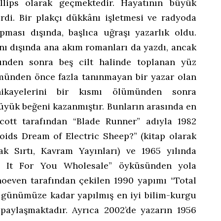
lips olarak geçmektedir. Hayatının büyük
rdi. Bir plakçı dükkânı işletmesi ve radyoda
ması dışında, başlıca uğraşı yazarlık oldu.
nı dışında ana akım romanları da yazdı, ancak
ünden sonra beş cilt halinde toplanan yüz
münden önce fazla tanınmayan bir yazar olan
ikayelerini bir kısmı ölümünden sonra
büyük beğeni kazanmıştır. Bunların arasında en
cott tarafından “Blade Runner” adıyla 1982
roids Dream of Electric Sheep?” (kitap olarak
ak Sırtı, Kavram Yayınları) ve 1965 yılında
 It For You Wholesale” öyküsünden yola
oeven tarafından çekilen 1990 yapımı “Total
ilm günümüze kadar yapılmış en iyi bilim-kurgu
ı paylaşmaktadır. Ayrıca 2002’de yazarın 1956