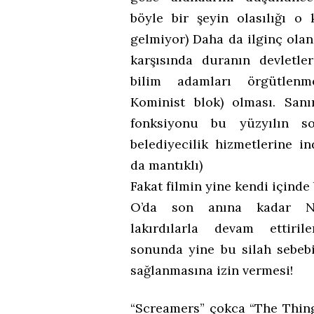
böyle bir şeyin olasılığı o
gelmiyor) Daha da ilginç olan 
karşısında duranın devletler
bilim adamları örgütlenm
Kominist blok) olması. Sanı
fonksiyonu bu yüzyılın so
belediyecilik hizmetlerine in
da mantıklı)
Fakat filmin yine kendi içinde b
O’da son anına kadar Nü
lakırdılarla devam ettiri
sonunda yine bu silah sebeb
sağlanmasına izin vermesi!
“Screamers” çokca “The Thing