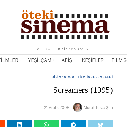
ALT KÜLTÜR SINEMA YAYINI
FILMLER
YEŞILÇAM
AFIŞ
KEŞIFLER
FILM 
BILIMKURGU
·
FILM İNCELEMELERI
Screamers (1995)
21 Aralık 2008
Murat Tolga Şen