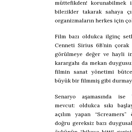
müttefikden! korunabilmek iç
bilezikler takarak sahaya ç
organizmaların herkes için çok
Film bazı oldukca ilginç set
Cenneti Sirius 6B’nin çorak
görülmeye değer ve hayli ina
karargahı da mekan duygusunu
filmin sanat yönetimi bütc
büyük bir filmmiş gibi durmayı
Senaryo aşamasında ise ba
mevcut: oldukca sıkı başla
açılım yapan “Screamers” öz
doğru gereksiz bazı duygusal
öykünün “hikaye bitti! geris