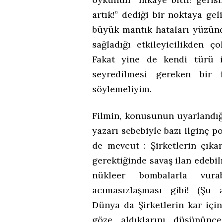
artık!” dediği bir noktaya ge
büyük mantık hataları yüzün
sağladığı etkileyicilikden ço
Fakat yine de kendi türü 
seyredilmesi gereken bir 
söylemeliyim.
Filmin, konusunun uyarlandı
yazarı sebebiyle bazı ilginç po
de mevcut : Şirketlerin çıka
gerektiğinde savaş ilan edebilm
nükleer bombalarla vura
acımasızlaşması gibi! (Şu 
Dünya da Şirketlerin kar içi
göze aldıklarını düşününc