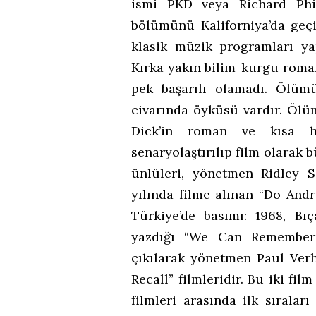
ismi PKD veya Richard Phil
bölümünü Kaliforniya’da geçi
klasik müzik programları yap
Kırka yakın bilim-kurgu roma
pek başarılı olamadı. Ölüm
civarında öyküsü vardır. Ölü
Dick’in roman ve kısa h
senaryolaştırılıp film olarak 
ünlüleri, yönetmen Ridley S
yılında filme alınan “Do And
Türkiye’de basımı: 1968, Bıç
yazdığı “We Can Remember
çıkılarak yönetmen Paul Verh
Recall” filmleridir. Bu iki f
filmleri arasında ilk sıralar