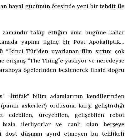
san hayal gücünün ötesinde yeni bir tehdit ile
un zamandır takip ettiğim ama bugüne kadar
Kanada yapımı ilginç bir Post Apokaliptik…
sü “İkinci Tür”den uyarlanan film sırtını çok
e erişmiş “The Thing”e yaslıyor ve neredeyse
 paranoya ögelerinden beslenerek finale doğru
” “İttifak” bilim adamlarının kendilerinden
paralı askerler!) ordusuna karşı geliştirdiği
 edebilen, üreyebilen, gelişebilen robot
hızla ilerliyorlar ve canlı olan herşeye
leri dost düşman ayırd etmeyen bu tehlikeli