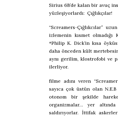
Sirius 6B’de kalan bir avuç in
yüzleşiyorlardı: Çığlıkçılar!
“Screamers-Çığlıkcılar” uz
izlemenin kısmet olmadığı 
*Philip K. Dick’in kısa öykü
daha önceden kült mertebesin
aynı gerilim, klostrofobi ve
ilerliyor.
filme adını veren “Screamers
sayıca çok üstün olan N.E.B (
otonom bir şekilde hareket
organizmalar… yer altında 
saldırıyorlar. İttifak asker