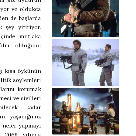
liyor ve oldukca
den de başlarda
k şey yitiriyor.
içinde mutlaka
film olduğunu
ğı kısa öykünün
litik söylemleri
rlarını korumak
esi ve sivilleri
bilecek kadar
an yaşadığımız
n neler yapmayı
e 2068 yılında