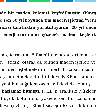
nde bir maden kolonisi keşfedilmiştir. Güneş
e son 50 yıl boyunca tim maden işletimi “Yeni
ncası tarafından yürütülüyordu. 20 yıl önce
n enerji sorununu çözecek madeni keşfetti:
m çıkarmanın ölümcül dozlarda kirlenme ve
. “İttifak” olarak da bilinen maden işçileri ve
 maden işletmelerinin derhal kapatılmasını
vaş ilan etmek oldu. İttifak ve N.E.B arasındaki
yeni bir soğuk savaşın tetikleyicisi olmuştu.
 başlamaz bitmişti. N.E.B’in aralıksız Nükleer
n büyük bölümünü yokederken bir zamanlar
eye çevirmişti.Şimdi savaşın 10. yılı dolarken