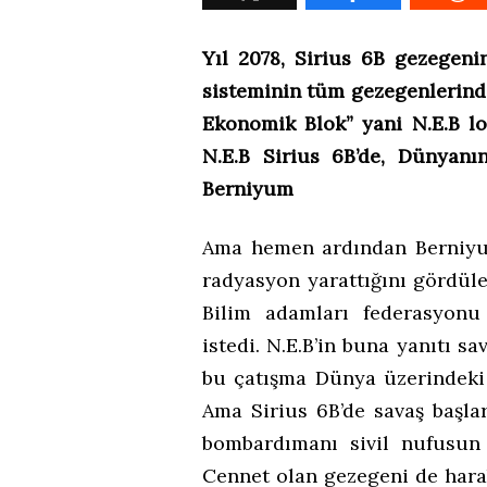
Yıl 2078, Sirius 6B gezegeni
sisteminin tüm gezegenlerind
Ekonomik Blok” yani N.E.B lo
N.E.B Sirius 6B’de, Dünyanı
Berniyum
Ama hemen ardından Berniyu
radyasyon yarattığını gördüler
Bilim adamları federasyonu
istedi. N.E.B’in buna yanıtı sa
bu çatışma Dünya üzerindeki 
Ama Sirius 6B’de savaş başlar
bombardımanı sivil nufusu
Cennet olan gezegeni de harab