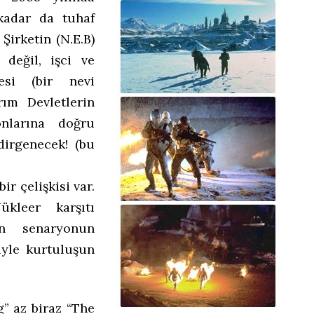
 kadar da tuhaf
Şirketin (N.E.B)
 değil, işci ve
esi (bir nevi
rım Devletlerin
nlarına doğru
dirgenecek! (bu
ir çelişkisi var.
kleer karşıtı
len senaryonun
iyle kurtuluşun
” az biraz “The