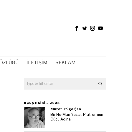
SÖZLÜĞÜ
İLETIŞIM
REKLAM
UÇUŞ EKIBI – 2025
Murat Tolga Şen
Bir He-Man Yazısı: Platformun
Gücü Adına!