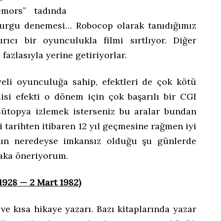
emors” tadında
 kurgu denemesi… Robocop olarak tanıdığımız
rıcı bir oyunculukla filmi sırtlıyor. Diğer
fazlasıyla yerine getiriyorlar.
iyeli oyunculuğa sahip, efektleri de çok kötü
si efekti o dönem için çok başarılı bir CGI
sütopya izlemek isterseniz bu aralar bundan
ği tarihten itibaren 12 yıl geçmesine rağmen iyi
anın neredeyse imkansız olduğu şu günlerde
tlaka öneriyorum.
 1928 — 2 Mart 1982)
e kısa hikaye yazarı. Bazı kitaplarında yazar