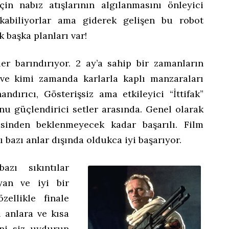
in nabız atışlarının algılanmasını önleyici
ıkabiliyorlar ama giderek gelişen bu robot
 başka planları var!
ler barındırıyor. 2 ay’a sahip bir zamanların
 ve kimi zamanda karlarla kaplı manzaraları
ndırıcı, Gösterişsiz ama etkileyici “İttifak”
 güçlendirici setler arasında. Genel olarak
esinden beklenmeyecek kadar başarılı. Film
 bazı anlar dışında oldukca iyi başarıyor.
zı sıkıntılar
yan ve iyi bir
ellikle finale
 anlara ve kısa
ini siz uydurun