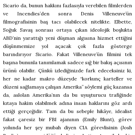
Sicario da, bunun hakkını fazlasıyla verebilen filmlerden
ve Incendies’den sonra Denis Villeneuve’ün
filmografisinin baş tacı olabilecek nitelikte. Elbette,
Soğuk Savaş sonrası ortaya çıkan ideolojik boşlukta
ABD’nin yarattığı yeni düşman algısına hizmet ettiğini
düşünmemize yol açacak çok fazla gösterge
barındırıyor Sicario. Fakat Villeneuve’ün filmini tek
başına bununla tanımlamak sadece sığ bir bakış açısının
ürünü olabilir. Çünkü izlediğinizde fark edeceksiniz ki,
her ne kadar makro düzeyde “korkunç karteller ve
düzeni sağlamaya çalışan Amerika” söylemi güç kazansa
da, aslolan Amerika’nın da bu uyuşturucu trafiğinde
kıtaya hakim olabilmek adına insan haklarını göz ardı
ettiği gerçeğidir. Tam da bu sebeple hikâye, idealist
fakat çaresiz bir FBI ajanının (Emily Blunt), görev
yolunda her şey mubah diyen CIA görevlisinin (Josh