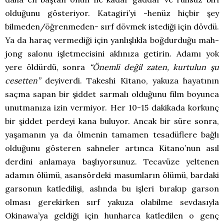
olduğunu gösteriyor. Katagiri’yi -henüz hiçbir şey
bilmeden/öğrenmeden- sırf dövmek istediği için dövdü.
Ya da haraç vermediği için yanlışlıkla boğdurduğu mah-
jong salonu işletmecisini aklınıza getirin. Adamı yok
yere öldürdü, sonra
“Önemli değil zaten, kurtulun şu
cesetten”
deyiverdi. Takeshi Kitano, yakuza hayatının
saçma sapan bir şiddet sarmalı olduğunu film boyunca
unutmanıza izin vermiyor. Her 10-15 dakikada korkunç
bir şiddet perdeyi kana buluyor. Ancak bir süre sonra,
yaşamanın ya da ölmenin tamamen tesadüflere bağlı
olduğunu gösteren sahneler artınca Kitano’nun asıl
derdini anlamaya başlıyorsunuz. Tecavüze yeltenen
adamın ölümü, asansördeki masumların ölümü, bardaki
garsonun katledilişi, aslında bu işleri bırakıp garson
olması gerekirken sırf yakuza olabilme sevdasıyla
Okinawa’ya geldiği için hunharca katledilen o genç