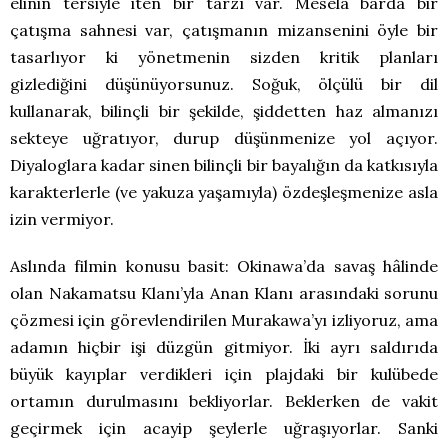
elinin tersiyle iten bir tarzı var. Mesela barda bir
çatışma sahnesi var, çatışmanın mizansenini öyle bir
tasarlıyor ki yönetmenin sizden kritik planları
gizlediğini düşünüyorsunuz. Soğuk, ölçülü bir dil
kullanarak, bilinçli bir şekilde, şiddetten haz almanızı
sekteye uğratıyor, durup düşünmenize yol açıyor.
Diyaloglara kadar sinen bilinçli bir bayalığın da katkısıyla
karakterlerle (ve yakuza yaşamıyla) özdeşleşmenize asla
izin vermiyor.
Aslında filmin konusu basit: Okinawa’da savaş hâlinde
olan Nakamatsu Klanı’yla Anan Klanı arasındaki sorunu
çözmesi için görevlendirilen Murakawa’yı izliyoruz, ama
adamın hiçbir işi düzgün gitmiyor. İki ayrı saldırıda
büyük kayıplar verdikleri için plajdaki bir kulübede
ortamın durulmasını bekliyorlar. Beklerken de vakit
geçirmek için acayip şeylerle uğraşıyorlar. Sanki