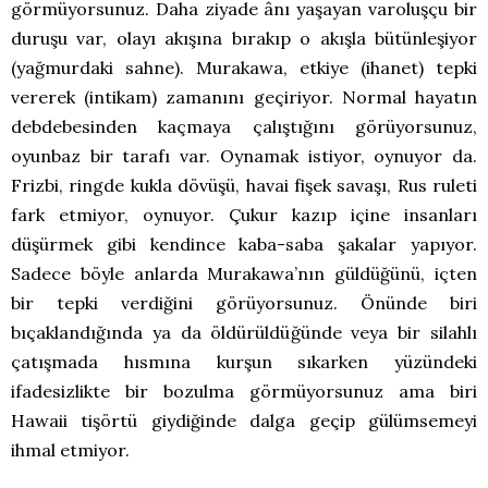
görmüyorsunuz. Daha ziyade ânı yaşayan varoluşçu bir
duruşu var, olayı akışına bırakıp o akışla bütünleşiyor
(yağmurdaki sahne). Murakawa, etkiye (ihanet) tepki
vererek (intikam) zamanını geçiriyor. Normal hayatın
debdebesinden kaçmaya çalıştığını görüyorsunuz,
oyunbaz bir tarafı var. Oynamak istiyor, oynuyor da.
Frizbi, ringde kukla dövüşü, havai fişek savaşı, Rus ruleti
fark etmiyor, oynuyor. Çukur kazıp içine insanları
düşürmek gibi kendince kaba-saba şakalar yapıyor.
Sadece böyle anlarda Murakawa’nın güldüğünü, içten
bir tepki verdiğini görüyorsunuz. Önünde biri
bıçaklandığında ya da öldürüldüğünde veya bir silahlı
çatışmada hısmına kurşun sıkarken yüzündeki
ifadesizlikte bir bozulma görmüyorsunuz ama biri
Hawaii tişörtü giydiğinde dalga geçip gülümsemeyi
ihmal etmiyor.