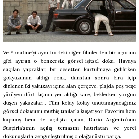
Ve Sonatine’yi aynı türdeki diğer filmlerden bir uçurum
gibi ayıran o benzersiz görsel-işitsel doku. Havaya
saçılan yapraklar, bir cesetten kurtulmaya gidilirken
gökyüzünün aldığı renk, danstan sonra bira içip
dinlenen iki yakuzayı içine alan çerçeve, plajda peş peşe
yürüyen dört kişinin yer aldığı kare, beklerken yorgun
düşen yakuzalar… Film kolay kolay unutamayacağınız
görsel dokusunu müthiş tınılarla kuşatıyor. Favorim hem
kapanış hem de açılışta çalan, Dario Argento’nun
Suspiria’sının açılış temasını hatırlatan ve yerel
dokunuşlarla zenginleştirilmiş o olağanüstü parça.