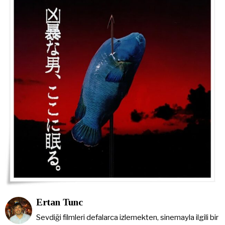
Ertan Tunc
Sevdiği filmleri defalarca izlemekten, sinemayla ilgili bir