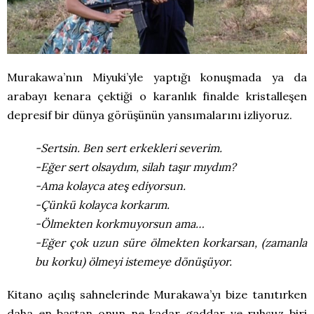
Murakawa’nın Miyuki’yle yaptığı konuşmada ya da
arabayı kenara çektiği o karanlık finalde kristalleşen
depresif bir dünya görüşünün yansımalarını izliyoruz.
-Sertsin. Ben sert erkekleri severim.
-Eğer sert olsaydım, silah taşır mıydım?
-Ama kolayca ateş ediyorsun.
-Çünkü kolayca korkarım.
-Ölmekten korkmuyorsun ama…
-Eğer çok uzun süre ölmekten korkarsan, (zamanla
bu korku) ölmeyi istemeye dönüşüyor.
Kitano açılış sahnelerinde Murakawa’yı bize tanıtırken
daha en baştan onun ne kadar gaddar ve ruhsuz biri