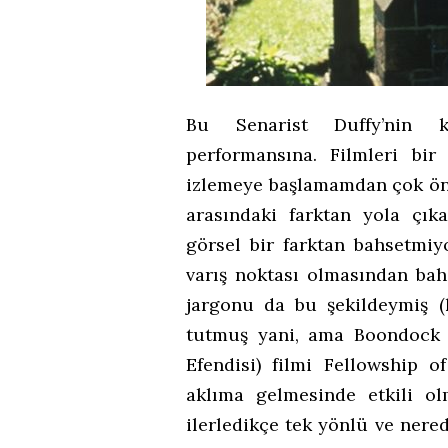
Bu Senarist Duffy’nin k
performansına. Filmleri bir
izlemeye başlamamdan çok önc
arasındaki farktan yola çık
görsel bir farktan bahsetmiy
varış noktası olmasından ba
jargonu da bu şekildeymiş (
tutmuş yani, ama Boondock S
Efendisi) filmi Fellowship o
aklıma gelmesinde etkili ol
ilerledikçe tek yönlü ve nered