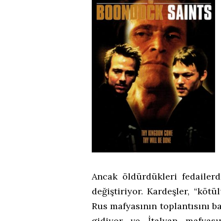
Ancak öldürdükleri fedailerd
değiştiriyor. Kardeşler, “kötü
Rus mafyasının toplantısını b
gidiyor ve İtalyan mafyası