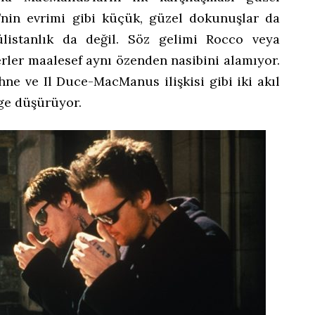
y’nin evrimi gibi küçük, güzel dokunuşlar da
listanlık da değil. Söz gelimi Rocco veya
terler maalesef aynı özenden nasibini alamıyor.
hne ve Il Duce-MacManus ilişkisi gibi iki akıl
ge düşürüyor.