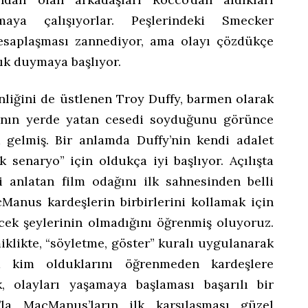
amaya çalışıyorlar. Peşlerindeki Smecker
hesaplaşması zannediyor, ama olayı çözdükçe
k duymaya başlıyor.
liğini de üstlenen Troy Duffy, barmen olarak
cının yerde yatan cesedi soyduğunu görünce
 gelmiş. Bir anlamda Duffy’nin kendi adalet
lk senaryo” için oldukça iyi başlıyor. Açılışta
i anlatan film odağını ilk sahnesinden belli
cManus kardeşlerin birbirlerini kollamak için
ecek şeylerinin olmadığını öğrenmiş oluyoruz.
klikte, “söyletme, göster” kuralı uygulanarak
ha kim olduklarını öğrenmeden kardeşlere
, olayları yaşamaya başlaması başarılı bir
r’la MacManus’ların ilk karşılaşması güzel