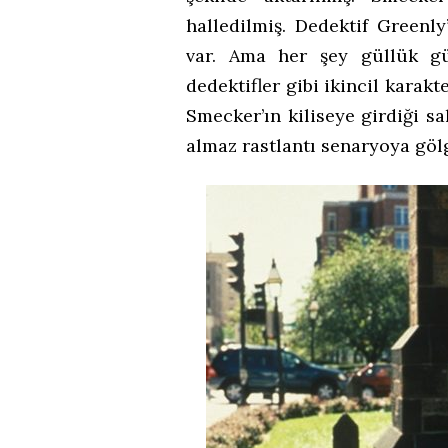
halledilmiş. Dedektif Greenl
var. Ama her şey güllük gü
dedektifler gibi ikincil karak
Smecker’ın kiliseye girdiği sa
almaz rastlantı senaryoya göl