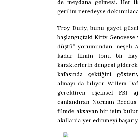
de meydana gelmesi. Her iki
gerilim neredeyse dokunulaca
Troy Duffy, bunu gayet güzel
başlangıçtaki Kitty Genovese 
düştü” yorumundan, neşeli A
kadar filmin tonu bir hayl
karakterlerin dengesi giderek
kafasında çektiğini göste
almayı da biliyor. Willem D
gerektiren eşcinsel FBI a
canlandıran Norman Reedus 
filmde aksayan bir isim bul
akıllarda yer edinmeyi başarıy