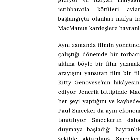
istihbaratla kötüleri avl
başlangıçta olanları mafya 
MacManus kardeşlere hayranlı
Aynı zamanda filmin yönetmen
çalıştığı dönemde bir torba
aklına böyle bir film yazmak
arayışını yansıtan film bir “i
Kitty Genovese’nin hikâyesin
ediyor. Jenerik bittiğinde Ma
her şeyi yaptığını ve kaybed
Paul Smecker da aynı ekonomi
tanıtılıyor. Smecker’ın da
duymaya başladığı hayranlık
şekilde aktarılmış. Smecke