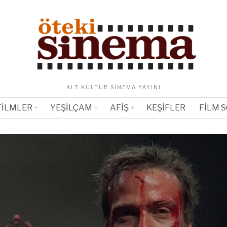
ALT KÜLTÜR SINEMA YAYINI
FILMLER
YEŞILÇAM
AFIŞ
KEŞIFLER
FILM 