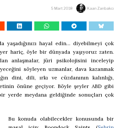
5 Mart 2018
Kaan Zanbakcı
da yaşadığınızı hayal edin… diyebilmeyi çok
 yer hariç, öyle bir dünyada yaşıyoruz zaten.
an anlaşmalar, jüri psikolojisini inceleyip
leyeceğini söyleyen uzmanlar, dava kazanmak
ğın dini, dili, ırkı ve cüzdanının kalınlığı,
tinin önüne geçiyor. Böyle şeyler ABD gibi
bir yerde meydana geldiğinde sonuçları çok
Bu konuda olabilecekler konusunda bir
masal için: Boondock Saints (
Şehrin