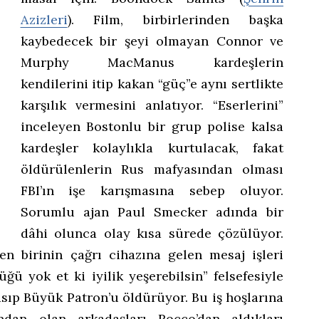
Azizleri
). Film, birbirlerinden başka
kaybedecek bir şeyi olmayan Connor ve
Murphy MacManus kardeşlerin
kendilerini itip kakan “güç”e aynı sertlikte
karşılık vermesini anlatıyor. “Eserlerini”
inceleyen Bostonlu bir grup polise kalsa
kardeşler kolaylıkla kurtulacak, fakat
öldürülenlerin Rus mafyasından olması
FBI’ın işe karışmasına sebep oluyor.
Sorumlu ajan Paul Smecker adında bir
dâhi olunca olay kısa sürede çözülüyor.
en birinin çağrı cihazına gelen mesaj işleri
lüğü yok et ki iyilik yeşerebilsin” felsefesiyle
asıp Büyük Patron’u öldürüyor. Bu iş hoşlarına
ndan olan arkadaşları Rocco’dan aldıkları