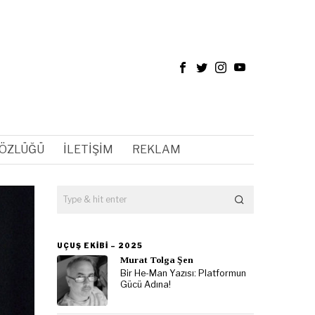
SÖZLÜĞÜ
İLETIŞIM
REKLAM
UÇUŞ EKIBI – 2025
Murat Tolga Şen
Bir He-Man Yazısı: Platformun
Gücü Adına!