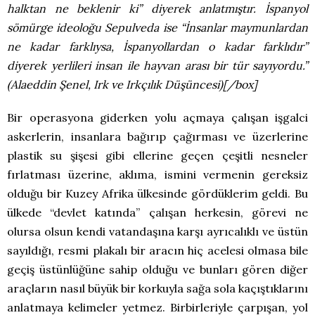
halktan ne beklenir ki” diyerek anlatmıştır. İspanyol
sömürge ideoloğu Sepulveda ise “İnsanlar maymunlardan
ne kadar farklıysa, İspanyollardan o kadar farklıdır”
diyerek yerlileri insan ile hayvan arası bir tür sayıyordu.”
(Alaeddin Şenel, Irk ve Irkçılık Düşüncesi)[/box]
Bir operasyona giderken yolu açmaya çalışan işgalci
askerlerin, insanlara bağırıp çağırması ve üzerlerine
plastik su şişesi gibi ellerine geçen çeşitli nesneler
fırlatması üzerine, aklıma, ismini vermenin gereksiz
olduğu bir Kuzey Afrika ülkesinde gördüklerim geldi. Bu
ülkede “devlet katında” çalışan herkesin, görevi ne
olursa olsun kendi vatandaşına karşı ayrıcalıklı ve üstün
sayıldığı, resmi plakalı bir aracın hiç acelesi olmasa bile
geçiş üstünlüğüne sahip olduğu ve bunları gören diğer
araçların nasıl büyük bir korkuyla sağa sola kaçıştıklarını
anlatmaya kelimeler yetmez. Birbirleriyle çarpışan, yol