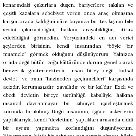
kenarındaki çukurlara düşen, bariyerlere takılan ve
çeşitli kazalara sebebiyet veren onca araç olmasına
karşın orada kaldığım süre boyunca bir tek kişinin bile
sesini çıkarabildiğini, hakkını arayabildiğini, itiraz
edebildiğini görmedim. Yeryüzündeki en acı verici
şeylerden birisinin, kendi insanından “böyle bir
muamele” görmek olduğunu düşünüyorum. Yalnızca
orada değil bütün Doğu kültüründe durum genel olarak
benzerlik göstermektedir. İnsan birey değil “kutsal
devlet” ve onun “hazineden geçinmelileri” karşısında
acizdir, korumasızdır, zavallıdır ve bir kul’dur. Ezeli ve
ebedi devletin bireye üstünlüğü kabulüyle halkına
insancıl davranmayan bir zihniyeti içselleştirmek
zorunda bırakılmış Doğu insanının, işgalci askerlerin
yaptıklarıyla, kendi “devletinin” yaptıkları arasında ciddi
bir ayrım yapmakta zorlandığını düşünüyorum.
Yönetmenin, böyle bir sahneye yer vermiş olması, böyle