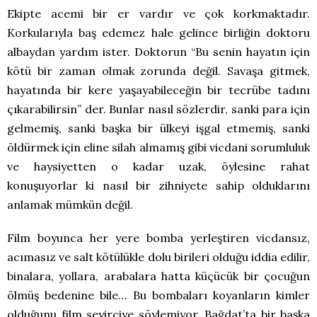
Ekipte acemi bir er vardır ve çok korkmaktadır.
Korkularıyla baş edemez hale gelince birliğin doktoru
albaydan yardım ister. Doktorun “Bu senin hayatın için
kötü bir zaman olmak zorunda değil. Savaşa gitmek,
hayatında bir kere yaşayabileceğin bir tecrübe tadını
çıkarabilirsin” der. Bunlar nasıl sözlerdir, sanki para için
gelmemiş, sanki başka bir ülkeyi işgal etmemiş, sanki
öldürmek için eline silah almamış gibi vicdani sorumluluk
ve haysiyetten o kadar uzak, öylesine rahat
konuşuyorlar ki nasıl bir zihniyete sahip olduklarını
anlamak mümkün değil.
Film boyunca her yere bomba yerleştiren vicdansız,
acımasız ve salt kötülükle dolu birileri olduğu iddia edilir,
binalara, yollara, arabalara hatta küçücük bir çocuğun
ölmüş bedenine bile… Bu bombaları koyanların kimler
olduğunu film seyirciye söylemiyor. Bağdat’ta bir başka