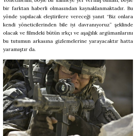
bir farktan haberli olmasından kaynaklanmaktadır. Bu
yönde yapılacak eleştirilere vereceği yanıt “Biz onlara
kendi yöneticilerinden bile iyi davranıyoruz” şeklinde
olacak ve filmdeki bütün ırkçı ve aşağılık argümanlarını
bu tutumun arkasına gizlemelerine yarayacaktır hatta
yaramıştır da.