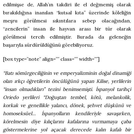
edilmişse de, Allah’ın takdiri ile el değmemiş olarak
bırakıldığına inanılan “kutsal kıta” üzerinde köleliğin
meşru görülmesi sıkıntılara sebep olacağından,
“zencilerin” insan ile hayvan arası bir tür olarak
görülmesi tercih edilmiştir. Burada da geleneğin
başarıyla sürdürüldüğünü görebiliyoruz.
[box type=”note” align=”” class=”” width=””]
“Batı sömürgeciliğinin ve emperyalizminin doğal dinamiği
olan ırkçı öğretilerin öncülüğünü yapan Kilise, yerlilerin
“insan olmadıkları” tezini benimsemişti. İspanyol tarihçi
Oriedo yerlileri “Doğuştan tembel, kötü, melankolik,
korkak ve genellikle yalancı, dönek, şehvet düşkünü ve
homoseksüel… İspanyolların kendileriyle savaşırken,
körelmesin diye kılıçlarını kafalarına vurmamaya çaba
göstermelerine yol açacak derecede kalın kafalı bir