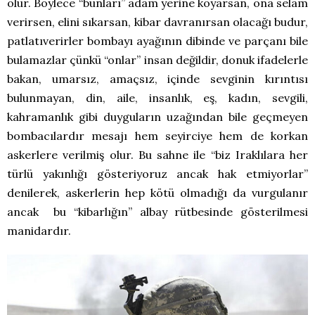
olur. Böylece “bunları” adam yerine koyarsan, ona selam
verirsen, elini sıkarsan, kibar davranırsan olacağı budur,
patlatıverirler bombayı ayağının dibinde ve parçanı bile
bulamazlar çünkü “onlar” insan değildir, donuk ifadelerle
bakan, umarsız, amaçsız, içinde sevginin kırıntısı
bulunmayan, din, aile, insanlık, eş, kadın, sevgili,
kahramanlık gibi duyguların uzağından bile geçmeyen
bombacılardır mesajı hem seyirciye hem de korkan
askerlere verilmiş olur. Bu sahne ile “biz Iraklılara her
türlü yakınlığı gösteriyoruz ancak hak etmiyorlar”
denilerek, askerlerin hep kötü olmadığı da vurgulanır
ancak bu “kibarlığın” albay rütbesinde gösterilmesi
manidardır.