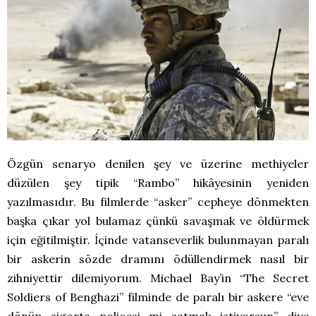
Özgün senaryo denilen şey ve üzerine methiyeler
düzülen şey tipik “Rambo” hikâyesinin yeniden
yazılmasıdır. Bu filmlerde “asker” cepheye dönmekten
başka çıkar yol bulamaz çünkü savaşmak ve öldürmek
için eğitilmiştir. İçinde vatanseverlik bulunmayan paralı
bir askerin sözde dramını ödüllendirmek nasıl bir
zihniyettir dilemiyorum. Michael Bay’in “The Secret
Soldiers of Benghazi” filminde de paralı bir askere “eve
dönüp sigorta poliçesi mi satmak istiyorsun” diye