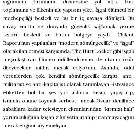
sığınmacı durumuna düşmesine yol açtı. Irak
toplumunu ve ülkenin alt yapısını yıktı. İşgal ölümcül bir
mezhepçiliği besledi ve bu bir iç savaşa dönüştü. Bu
savaş yurtta ve dünyada güvenlik sağlamak yerine
terörü besledi ve bütün bölgeye yaydı.” Chilcot
Raporu’nun yapılanları “modern sömürgecilik” ve “işgal”
olarak ilan etmesi karşısında, The Hurt Locker gibi işgali
meşrulaştıran filmleri ödüllendirenler de utanıp özür
dileyecekler midir, merak ediyorum. Aslında, ödül
verenlerden çok, kendini sömürgecilik karşıtı, anti-
militarist ve anti-kapitalist olarak tanımlayan –isteyince
etiketten bol bir şey yok aslında, kesip, yapıştırıp,
isminin önüne koymak serbest- ancak Oscar denilince
sabahlara kadar televizyon ekranlarından “kırmızı halı”
yorumculuğuna koşan zihniyetin utanıp utanmayacağını
merak etiğimi söylemeliyim.