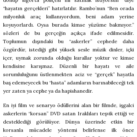
“hayatın gerçekleri” hatırlatılır. Rambo’nun “Ben orada
milyonluk araç kullanıyordum, beni adam yerine
koyuyorlardı. Oysa burada kimse yüzüme bakmıyor.’’
sözleri de bu gerçeğin açıkça ifade edilmesidir.
Toplumun dışındaki bu “askerler” cephede daha
özgürdür, istediği gibi yüksek sesle müzik dinler, içki
içer, uymak zorunda olduğu kurallar yoktur ve kimse
kendisine karışmaz. Düzenli bir hayatı ve aile
sorumluluğunu üstlenmekten aciz ve “gerçek” hayatla
baş edemeyecek bu “hasta” adamların barınabileceği tek
yer zaten ya cephe ya da hapishanedir.
En iyi film ve senaryo ödüllerini alan bir filmde, işgalci
askerlerin “korsan” DVD satan Iraklıları teşvik ettiği ve
desteklediği görülüyor. Dünya üzerinde etkin bir
korsanla mücadele yöntemi belirlense ilk önce