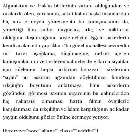
Afganistan ve Irak’ın birilerinin vatanı olduğundan ve
oralarda ölen, yaralanan, sakat kalan başka insanlardan
hiç söz etmeyen yönetmenin bu konuşmasının da,
yönettiği film kadar duygusuz, ırkçı ve militarist
olduğunu düşündüğümü söylemeliyim. İşgalci askerlerin
kendi aralarında yaptıkları “bu güzel mahalleyi sevmedin
mi” tarzı aşağılama, küçümseme, nefret içeren
konuşmalarının ve ilerleyen sahnelerde yıllarca siyahlar
için söylenen “hepsi birbirine benziyor” sözlerinin
“siyah” bir askerin ağzından söyletilmesi filmdeki
ırkçılığın boyutunu anlatmaya, filmi askerlerin
gözünden görmesi istenen seyircinin bu sahnelerden
hiç rahatsız olmaması hatta filmin övgülerle
karşılanması da ırkçılığın ve İslam karşıtlığının ne kadar
yaygın olduğunu gözler önüne sermeye yetiyor.
[box type=”note” align=”” class=”” width=””]