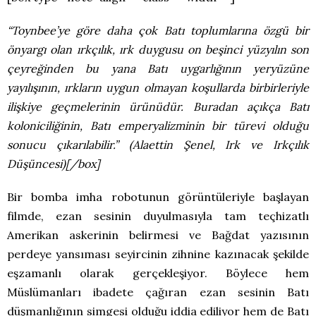
“Toynbee’ye göre daha çok Batı toplumlarına özgü bir
önyargı olan ırkçılık, ırk duygusu on beşinci yüzyılın son
çeyreğinden bu yana Batı uygarlığının yeryüzüne
yayılışının, ırkların uygun olmayan koşullarda birbirleriyle
ilişkiye geçmelerinin ürünüdür. Buradan açıkça Batı
koloniciliğinin, Batı emperyalizminin bir türevi olduğu
sonucu çıkarılabilir.” (Alaettin Şenel, Irk ve Irkçılık
Düşüncesi)[/box]
Bir bomba imha robotunun görüntüleriyle başlayan
filmde, ezan sesinin duyulmasıyla tam teçhizatlı
Amerikan askerinin belirmesi ve Bağdat yazısının
perdeye yansıması seyircinin zihnine kazınacak şekilde
eşzamanlı olarak gerçekleşiyor. Böylece hem
Müslümanları ibadete çağıran ezan sesinin Batı
düşmanlığının simgesi olduğu iddia ediliyor hem de Batı