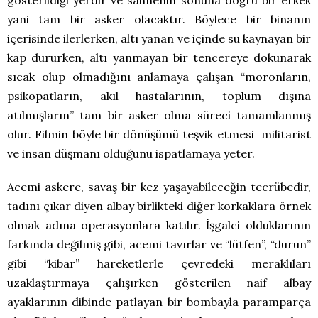
gösterildiği yerdir ve sahnenin sonuna doğru bir erkek
yani tam bir asker olacaktır. Böylece bir binanın
içerisinde ilerlerken, altı yanan ve içinde su kaynayan bir
kap dururken, altı yanmayan bir tencereye dokunarak
sıcak olup olmadığını anlamaya çalışan “moronların,
psikopatların, akıl hastalarının, toplum dışına
atılmışların” tam bir asker olma süreci tamamlanmış
olur. Filmin böyle bir dönüşümü teşvik etmesi militarist
ve insan düşmanı olduğunu ispatlamaya yeter.
Acemi askere, savaş bir kez yaşayabileceğin tecrübedir,
tadını çıkar diyen albay birlikteki diğer korkaklara örnek
olmak adına operasyonlara katılır. İşgalci olduklarının
farkında değilmiş gibi, acemi tavırlar ve “lütfen”, “durun”
gibi “kibar” hareketlerle çevredeki meraklıları
uzaklaştırmaya çalışırken gösterilen naif albay
ayaklarının dibinde patlayan bir bombayla paramparça