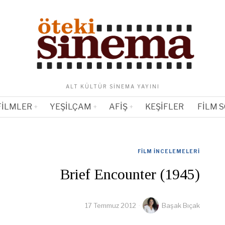
ALT KÜLTÜR SINEMA YAYINI
FILMLER
YEŞILÇAM
AFIŞ
KEŞIFLER
FILM 
FILM İNCELEMELERI
Brief Encounter (1945)
17 Temmuz 2012
Başak Bıçak