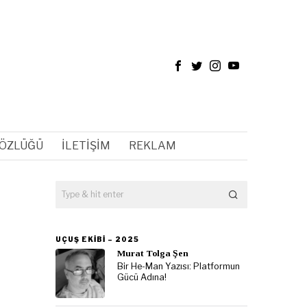
SÖZLÜĞÜ
İLETIŞIM
REKLAM
UÇUŞ EKIBI – 2025
Murat Tolga Şen
Bir He-Man Yazısı: Platformun
Gücü Adına!