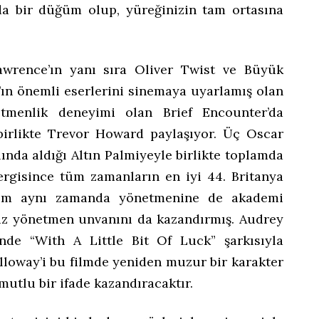
zda bir düğüm olup, yüreğinizin tam ortasına
Lawrence’ın yanı sıra Oliver Twist ve Büyük
’ın önemli eserlerini sinemaya uyarlamış olan
tmenlik deneyimi olan Brief Encounter’da
 birlikte Trevor Howard paylaşıyor. Üç Oscar
lında aldığı Altın Palmiyeyle birlikte toplamda
ergisince tüm zamanların en iyi 44. Britanya
film aynı zamanda yönetmenine de akademi
iliz yönetmen unvanını da kazandırmış. Audrey
nde “With A Little Bit Of Luck” şarkısıyla
lloway’i bu filmde yeniden muzur bir karakter
utlu bir ifade kazandıracaktır.