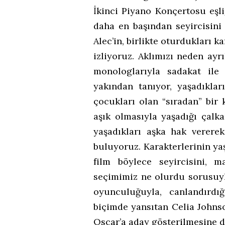
İkinci Piyano Konçertosu eşli
daha en başından seyircisini
Alec’in, birlikte oturdukları 
izliyoruz. Aklımızı neden ayr
monologlarıyla sadakat ile
yakından tanıyor, yaşadıklar
çocukları olan “sıradan” bir 
aşık olmasıyla yaşadığı çalk
yaşadıkları aşka hak verere
buluyoruz. Karakterlerinin yaş
film böylece seyircisini, 
seçimimiz ne olurdu sorusuyl
oyunculuğuyla, canlandırdı
biçimde yansıtan Celia Johns
Oscar’a aday gösterilmesine d