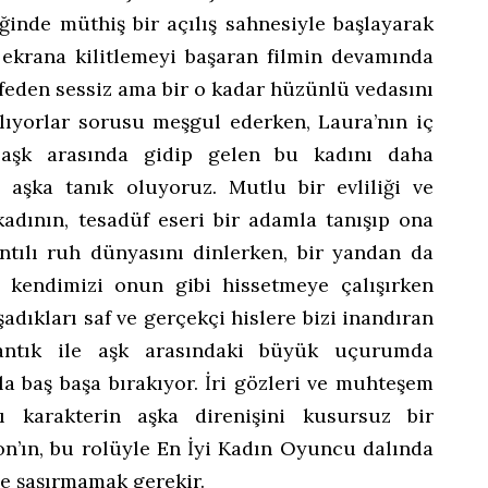
ğinde müthiş bir açılış sahnesiyle başlayarak
 ekrana kilitlemeyi başaran filmin devamında
kafeden sessiz ama bir o kadar hüzünlü vedasını
ılıyorlar sorusu meşgul ederken, Laura’nın iç
 aşk arasında gidip gelen bu kadını daha
ı aşka tanık oluyoruz. Mutlu bir evliliği ve
kadının, tesadüf eseri bir adamla tanışıp ona
antılı ruh dünyasını dinlerken, bir yandan da
k kendimizi onun gibi hissetmeye çalışırken
adıkları saf ve gerçekçi hislere bizi inandıran
mantık ile aşk arasındaki büyük uçurumda
a baş başa bırakıyor. İri gözleri ve muhteşem
ğı karakterin aşka direnişini kusursuz bir
on’ın, bu rolüyle En İyi Kadın Oyuncu dalında
e şaşırmamak gerekir.