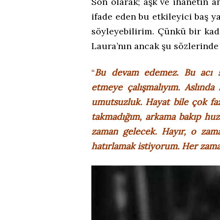
Son olarak; aşk ve ihanetin an
ifade eden bu etkileyici baş y
söyleyebilirim. Çünkü bir kad
Laura’nın ancak şu sözlerinde 
“
Bu devam edemez. Bu acı s
etmeye çalışmalıyım. Aslında
umutsuzluk. Hayat bile çok faz
takmadığım, arkama bakıp huz
zaman gelecek. Hayır, o zama
hatırlamak istiyorum. Her za