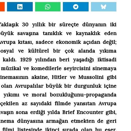
Yaklaşık 30 yıllık bir süreçte dünyanın iki
büyük savaşına tanıklık ve kaynaklık eden
Avrupa kıtası, sadece ekonomik açıdan değil;
sosyal ve kültürel bir çok alanda yıkıma
kaldı. 1929 yılından beri yaşadığı iktisadi
 müzikal ve komedilerle seyircisini sinemaya
nemasının aksine, Hitler ve Mussolini gibi
 olan Avrupalılar büyük bir durgunluk içine
ığı yıkımı ve moral bozukluğunu-propaganda
-çekilen az sayıdaki filmde yansıtan Avrupa
vaşın sona erdiği yılda Brief Encounter gibi,
 sinema dünyasına armağan etmekten de geri
 filmi listesinde ikinci sırada olan bu eser,