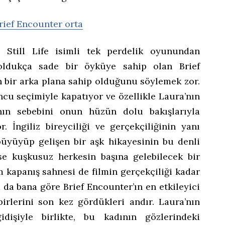
i Still Life isimli tek perdelik oyunundan
oldukça sade bir öyküye sahip olan Brief
n bir arka plana sahip olduğunu söylemek zor.
cu seçimiyle kapatıyor ve özellikle Laura’nın
nın sebebini onun hüzün dolu bakışlarıyla
r. İngiliz bireyciliği ve gerçekçiliğinin yanı
 büyüyüp gelişen bir aşk hikayesinin bu denli
ise kuşkusuz herkesin başına gelebilecek bir
m kapanış sahnesi de filmin gerçekçiliği kadar
 da bana göre Brief Encounter’ın en etkileyici
birlerini son kez gördükleri andır. Laura’nın
işiyle birlikte, bu kadının gözlerindeki