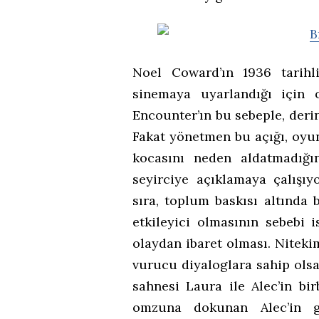
Noel Coward’ın 1936 tarihl
sinemaya uyarlandığı için 
Encounter’ın bu sebeple, deri
Fakat yönetmen bu açığı, oyun
kocasını neden aldatmadığı
seyirciye açıklamaya çalışıyo
sıra, toplum baskısı altında
etkileyici olmasının sebebi 
olaydan ibaret olması. Niteki
vurucu diyaloglara sahip olsa
sahnesi Laura ile Alec’in bir
omzuna dokunan Alec’in gid