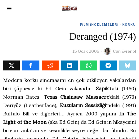
FILM İNCELEMELERI
·
KORKU
Deranged (1974)
15 Ocak 2009
Can Evrenol
Modern korku sinemasını en çok etkileyen vakalardan
biri şüphesiz ki Ed Gein vakasıdır.
Sapık
‘taki (1960)
Norman Bates,
Texas Chainsaw Massacre
‘daki (1973)
Deriyüz (Leatherface),
Kuzuların Sessizliği
‘ndeki (1991)
Buffalo Bill ve diğerleri… Ayrıca 2000 yapımı
In The
Light of the Moon
(aka Ed Gein) da Ed Gein’in hikayesini
birebir anlatan ve kesinlikle seyre değer bir filmdir. Bu
filmlerin arasında Ed Gein’in hikayesini en isabetli