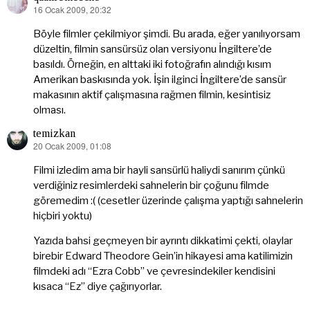
16 Ocak 2009, 20:32
dedi
ki:
Böyle filmler çekilmiyor şimdi. Bu arada, eğer yanılıyorsam
düzeltin, filmin sansürsüz olan versiyonu İngiltere’de
basıldı. Örneğin, en alttaki iki fotoğrafın alındığı kısım
Amerikan baskısında yok. İşin ilginci İngiltere’de sansür
makasının aktif çalışmasına rağmen filmin, kesintisiz
olması.
temizkan
20 Ocak 2009, 01:08
dedi
ki:
Filmi izledim ama bir hayli sansürlü haliydi sanırım çünkü
verdiğiniz resimlerdeki sahnelerin bir çoğunu filmde
göremedim :( (cesetler üzerinde çalışma yaptığı sahnelerin
hiçbiri yoktu)
Yazıda bahsi geçmeyen bir ayrıntı dikkatimi çekti, olaylar
birebir Edward Theodore Gein’in hikayesi ama katilimizin
filmdeki adı “Ezra Cobb” ve çevresindekiler kendisini
kısaca “Ez” diye çağırıyorlar.