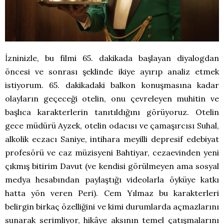
İzninizle, bu filmi 65. dakikada başlayan diyalogdan
öncesi ve sonrası şeklinde ikiye ayırıp analiz etmek
istiyorum. 65. dakikadaki balkon konuşmasına kadar
olayların geçeceği otelin, onu çevreleyen muhitin ve
başlıca karakterlerin tanıtıldığını görüyoruz. Otelin
gece müdürü Ayzek, otelin odacısı ve çamaşırcısı Suhal,
alkolik eczacı Saniye, intihara meyilli depresif edebiyat
profesörü ve caz müzisyeni Bahtiyar, cezaevinden yeni
çıkmış bitirim Davut (ve kendisi görülmeyen ama sosyal
medya hesabından paylaştığı videolarla öyküye katkı
hatta yön veren Peri). Cem Yılmaz bu karakterleri
belirgin birkaç özelliğini ve kimi durumlarda açmazlarını
sunarak serimliyor, hikâye aksının temel çatışmalarını