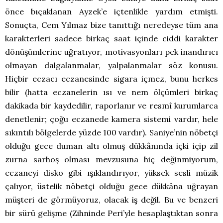
önce bıçaklanan Ayzek’e içtenlikle yardım etmişti.
Sonuçta, Cem Yılmaz bize tanıttığı neredeyse tüm ana
karakterleri sadece birkaç saat içinde ciddi karakter
dönüşümlerine uğratıyor, motivasyonları pek inandırıcı
olmayan dalgalanmalar, yalpalanmalar söz konusu.
Hiçbir eczacı eczanesinde sigara içmez, bunu herkes
bilir (hatta eczanelerin ısı ve nem ölçümleri birkaç
dakikada bir kaydedilir, raporlanır ve resmî kurumlarca
denetlenir; çoğu eczanede kamera sistemi vardır, hele
sıkıntılı bölgelerde yüzde 100 vardır). Saniye’nin nöbetçi
olduğu gece duman altı olmuş dükkânında içki içip zil
zurna sarhoş olması mevzusuna hiç değinmiyorum,
eczaneyi disko gibi ışıklandırıyor, yüksek sesli müzik
çalıyor, üstelik nöbetçi olduğu gece dükkâna uğrayan
müşteri de görmüyoruz, olacak iş değil. Bu ve benzeri
bir sürü gelişme (Zihninde Peri’yle hesaplaştıktan sonra