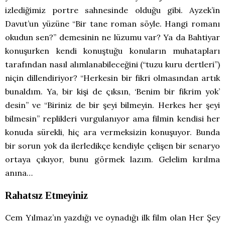
izlediğimiz portre sahnesinde olduğu gibi. Ayzek’in
Davut’un yüzüne “Bir tane roman söyle. Hangi romanı
okudun sen?” demesinin ne lüzumu var? Ya da Bahtiyar
konuşurken kendi konuştuğu konuların muhatapları
tarafından nasıl alımlanabileceğini (“tuzu kuru dertleri”)
niçin dillendiriyor? “Herkesin bir fikri olmasından artık
bunaldım. Ya, bir kişi de çıksın, ‘Benim bir fikrim yok’
desin” ve “Biriniz de bir şeyi bilmeyin. Herkes her şeyi
bilmesin” replikleri vurgulanıyor ama filmin kendisi her
konuda sürekli, hiç ara vermeksizin konuşuyor. Bunda
bir sorun yok da ilerledikçe kendiyle çelişen bir senaryo
ortaya çıkıyor, bunu görmek lazım. Gelelim kırılma
anına…
Rahatsız Etmeyiniz
Cem Yılmaz’ın yazdığı ve oynadığı ilk film olan Her Şey