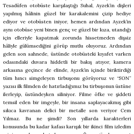
Tesadüfen otobüste karşılaştığı Suhal, Ayzek’in dişleri
yapılmış hâlinin güzel bir karakalemini çizip hediye
ediyor ve otobüsten iniyor, hemen ardından Ayzek’in
aynı otobüse yeni binen genç ve güzel bir kıza, utandığı
için elleriyle kapatmak zorunda hissetmeden dişsiz
hâliyle gülümsediğini görüp mutlu oluyoruz. Ardından
gelen son sahnede, üstünde otobüsteki kıyafet varken
odasındaki duvara hiddetli bir bakış atıyor, kamera
arkasına geçince de elinde, Ayzek’in içinde biriktirdiği
tüm hıncı simgeleyen tirbuşonu görüyoruz ve “SON”
yazısı ilk filmden de hatırladığımız bu tirbuşonun üstüne
ilerleyip, üstündeyken siliniyor. Filme öfke ve şiddeti
temsil eden bir imgeyle, bir insana saplayacakmış gibi
sıkıca kavranan delici bir metalle son veriyor Cem
Yılmaz. Bu ne şimdi? Son yıllarda karakterleri
konusunda bu kadar kafası karışık bir ikinci film izledim