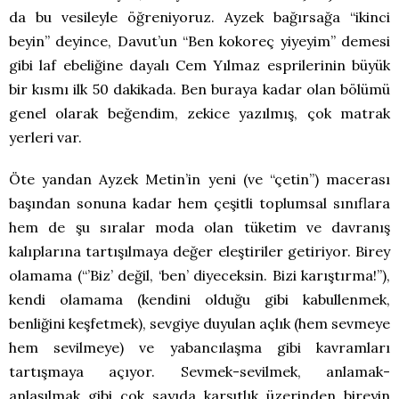
da bu vesileyle öğreniyoruz. Ayzek bağırsağa “ikinci
beyin” deyince, Davut’un “Ben kokoreç yiyeyim” demesi
gibi laf ebeliğine dayalı Cem Yılmaz esprilerinin büyük
bir kısmı ilk 50 dakikada. Ben buraya kadar olan bölümü
genel olarak beğendim, zekice yazılmış, çok matrak
yerleri var.
Öte yandan Ayzek Metin’in yeni (ve “çetin”) macerası
başından sonuna kadar hem çeşitli toplumsal sınıflara
hem de şu sıralar moda olan tüketim ve davranış
kalıplarına tartışılmaya değer eleştiriler getiriyor. Birey
olamama (“’Biz’ değil, ‘ben’ diyeceksin. Bizi karıştırma!”),
kendi olamama (kendini olduğu gibi kabullenmek,
benliğini keşfetmek), sevgiye duyulan açlık (hem sevmeye
hem sevilmeye) ve yabancılaşma gibi kavramları
tartışmaya açıyor. Sevmek-sevilmek, anlamak-
anlaşılmak gibi çok sayıda karşıtlık üzerinden bireyin