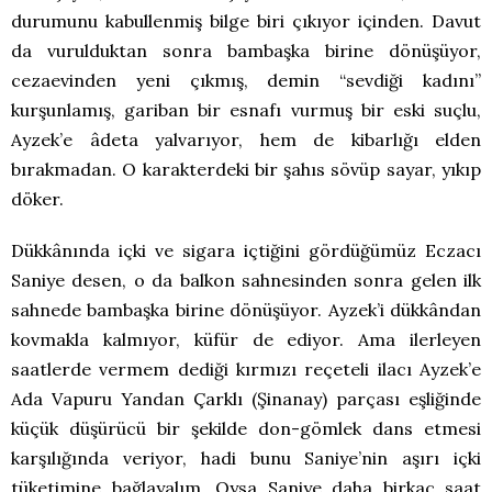
durumunu kabullenmiş bilge biri çıkıyor içinden. Davut
da vurulduktan sonra bambaşka birine dönüşüyor,
cezaevinden yeni çıkmış, demin “sevdiği kadını”
kurşunlamış, gariban bir esnafı vurmuş bir eski suçlu,
Ayzek’e âdeta yalvarıyor, hem de kibarlığı elden
bırakmadan. O karakterdeki bir şahıs sövüp sayar, yıkıp
döker.
Dükkânında içki ve sigara içtiğini gördüğümüz Eczacı
Saniye desen, o da balkon sahnesinden sonra gelen ilk
sahnede bambaşka birine dönüşüyor. Ayzek’i dükkândan
kovmakla kalmıyor, küfür de ediyor. Ama ilerleyen
saatlerde vermem dediği kırmızı reçeteli ilacı Ayzek’e
Ada Vapuru Yandan Çarklı (Şinanay) parçası eşliğinde
küçük düşürücü bir şekilde don-gömlek dans etmesi
karşılığında veriyor, hadi bunu Saniye’nin aşırı içki
tüketimine bağlayalım. Oysa Saniye daha birkaç saat