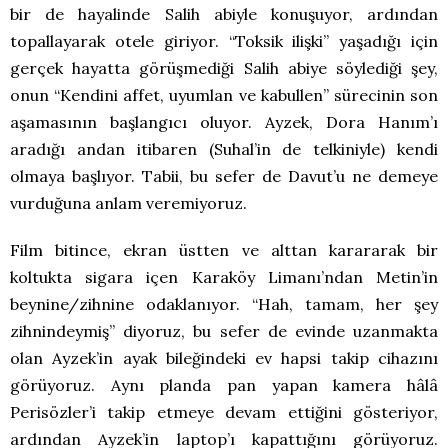
bir de hayalinde Salih abiyle konuşuyor, ardından
topallayarak otele giriyor. “Toksik ilişki” yaşadığı için
gerçek hayatta görüşmediği Salih abiye söylediği şey,
onun “Kendini affet, uyumlan ve kabullen” sürecinin son
aşamasının başlangıcı oluyor. Ayzek, Dora Hanım’ı
aradığı andan itibaren (Suhal’in de telkiniyle) kendi
olmaya başlıyor. Tabii, bu sefer de Davut’u ne demeye
vurduğuna anlam veremiyoruz.
Film bitince, ekran üstten ve alttan karararak bir
koltukta sigara içen Karaköy Limanı’ndan Metin’in
beynine/zihnine odaklanıyor. “Hah, tamam, her şey
zihnindeymiş” diyoruz, bu sefer de evinde uzanmakta
olan Ayzek’in ayak bileğindeki ev hapsi takip cihazını
görüyoruz. Aynı planda pan yapan kamera hâlâ
Perisözler’i takip etmeye devam ettiğini gösteriyor,
ardından Ayzek’in laptop’ı kapattığını görüyoruz.