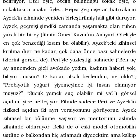
belirliyor. Otel öyle, otelin bulunduğu sokak öyle, o
sokaktaki arabalar öyle… Hepsi geçmişe ait hatıraların
Ayzek’in zihninde yeniden birleştirilmiş hâli gibi duruyor.
Ayzek, geçmişi şimdiki zamanda yaşamakta olan ruhen
yaralı bir birey (filmin Ömer Kavur’un Anayurt Oteli’yle
en çok benzediği kısım bu olabilir). Ayzek’teki zihinsel
kırılma (her ne kadar, çok daha önce bazı sahnelerde
izlerini görsek de), Peri’yle yüzleştiği sahnede (“Ben üç
ay annemden gizli avokado yedim, kadının haberi yok,
biliyor musun? O kadar alkali beslendim, ne oldu?”,
“Probiyotik yoğurt yiyemeyince iyi insan olamıyor
muyuz?”, “Sucuk yemek suç olabilir mi ya?”) görsel
açıdan iyice netleşiyor. Filmde sadece Peri ve Ayzek’in
fiziksel açıdan iki ayrı versiyonunu görüyoruz. Ayzek
zihinsel bir bölünme yaşıyor ve mentorunu aslında
zihninde öldürüyor. Belki de o eski model otomobilin
üstüne o balkondan hiç atlamadı diyecektim ama kalkıp