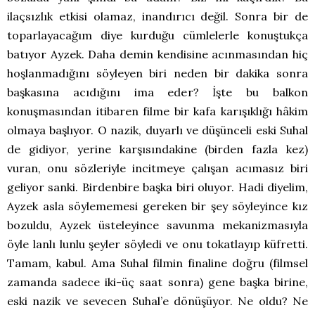
ilaçsızlık etkisi olamaz, inandırıcı değil. Sonra bir de
toparlayacağım diye kurduğu cümlelerle konuştukça
batıyor Ayzek. Daha demin kendisine acınmasından hiç
hoşlanmadığını söyleyen biri neden bir dakika sonra
başkasına acıdığını ima eder? İşte bu balkon
konuşmasından itibaren filme bir kafa karışıklığı hâkim
olmaya başlıyor. O nazik, duyarlı ve düşünceli eski Suhal
de gidiyor, yerine karşısındakine (birden fazla kez)
vuran, onu sözleriyle incitmeye çalışan acımasız biri
geliyor sanki. Birdenbire başka biri oluyor. Hadi diyelim,
Ayzek asla söylememesi gereken bir şey söyleyince kız
bozuldu, Ayzek üsteleyince savunma mekanizmasıyla
öyle lanlı lunlu şeyler söyledi ve onu tokatlayıp küfretti.
Tamam, kabul. Ama Suhal filmin finaline doğru (filmsel
zamanda sadece iki-üç saat sonra) gene başka birine,
eski nazik ve sevecen Suhal’e dönüşüyor. Ne oldu? Ne