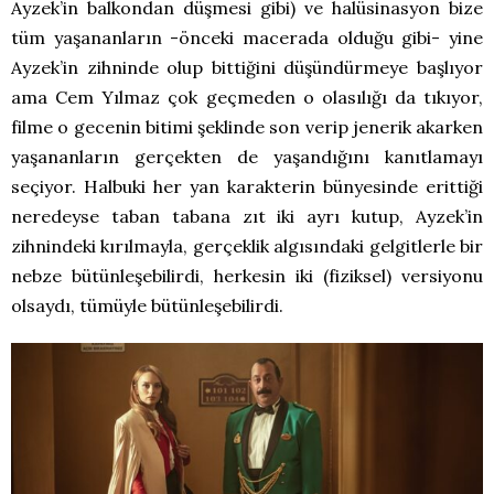
Ayzek’in balkondan düşmesi gibi) ve halüsinasyon bize
tüm yaşananların -önceki macerada olduğu gibi- yine
Ayzek’in zihninde olup bittiğini düşündürmeye başlıyor
ama Cem Yılmaz çok geçmeden o olasılığı da tıkıyor,
filme o gecenin bitimi şeklinde son verip jenerik akarken
yaşananların gerçekten de yaşandığını kanıtlamayı
seçiyor. Halbuki her yan karakterin bünyesinde erittiği
neredeyse taban tabana zıt iki ayrı kutup, Ayzek’in
zihnindeki kırılmayla, gerçeklik algısındaki gelgitlerle bir
nebze bütünleşebilirdi, herkesin iki (fiziksel) versiyonu
olsaydı, tümüyle bütünleşebilirdi.