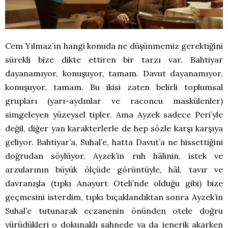
Cem Yılmaz’ın hangi konuda ne düşünmemiz gerektiğini
sürekli bize dikte ettiren bir tarzı var. Bahtiyar
dayanamıyor, konuşuyor, tamam. Davut dayanamıyor,
konuşuyor, tamam. Bu ikisi zaten belirli toplumsal
grupları (yarı-aydınlar ve raconcu maskülenler)
simgeleyen yüzeysel tipler. Ama Ayzek sadece Peri’yle
değil, diğer yan karakterlerle de hep sözle karşı karşıya
geliyor. Bahtiyar’a, Suhal’e, hatta Davut’a ne hissettiğini
doğrudan söylüyor, Ayzek’in ruh hâlinin, istek ve
arzularının büyük ölçüde görüntüyle, hâl, tavır ve
davranışla (tıpkı Anayurt Oteli’nde olduğu gibi) bize
geçmesini isterdim, tıpkı bıçaklandıktan sonra Ayzek’in
Suhal’e tutunarak eczanenin önünden otele doğru
yürüdükleri o dokunaklı sahnede ya da jenerik akarken