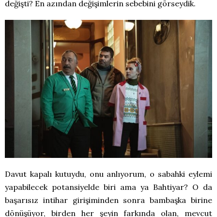
değişti? En azından değişimlerin sebebini görseydik.
Davut kapalı kutuydu, onu anlıyorum, o sabahki eylemi
yapabilecek potansiyelde biri ama ya Bahtiyar? O da
başarısız intihar girişiminden sonra bambaşka birine
dönüşüyor, birden her şeyin farkında olan, mevcut