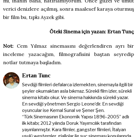
mi, inanın bana, hatırlamıyorum. Önce güzel ve umut
verici denizlere açılmış, sonra maalesef karaya oturmuş
bir film bu, tıpkı Ayzek gibi.
Öteki Sinema için yazan: Ertan Tunç
Not:
Cem Yılmaz sinemasını değerlendiren ayrı bir
inceleme yazacağım, filmografisini baştan seyredip
notlar tutmaya başladım.
Ertan Tunc
Sevdiği filmleri defalarca izlemekten, sinemayla ilgili bir
şeyler okumaktan asla bıkmaz. Sürekli film izler, sürekli
sinema kitabı okur. Ve sinema hakkında sürekli yazar.
En sevdiği yönetmen Sergio Leone’dir. En sevdiği
oyuncular ise Kemal Sunal ve Şener Şen.
“Türk Sinemasının Ekonomik Yapısı 1896-2005” adlı
ilk kitabı; 2012 yılında Doruk Yayımcılık tarafından
yayınlanmıştır. Kara filmler, gangster filmleri, İtalyan
usulü westernler, giallolar ile suç sineması konularında