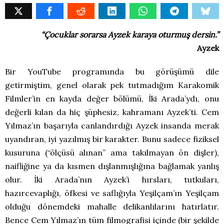
“Çocuklar sorarsa Ayzek karaya oturmuş dersin.”
Ayzek
Bir YouTube programında bu görüşümü dile
getirmiştim, genel olarak pek tutmadığım Karakomik
Filmler’in en kayda değer bölümü, İki Arada’ydı, onu
değerli kılan da hiç şüphesiz, kahramanı Ayzek’ti. Cem
Yılmaz’ın başarıyla canlandırdığı Ayzek insanda merak
uyandıran, iyi yazılmış bir karakter. Bunu sadece fiziksel
kusuruna (“ölçüsü alınan” ama takılmayan ön dişler),
naifliğine ya da kısmen dışlanmışlığına bağlamak yanlış
olur. İki Arada’nın Ayzek’i hırsları, tutkuları,
hazırcevaplığı, öfkesi ve saflığıyla Yeşilçam’ın Yeşilçam
olduğu dönemdeki mahalle delikanlılarını hatırlatır.
Bence Cem Yılmaz’ın tüm filmografisi içinde (bir şekilde