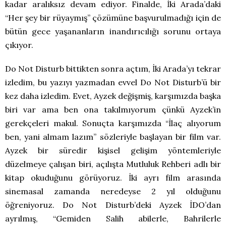
kadar aralıksız devam ediyor. Finalde, İki Arada’daki
“Her şey bir rüyaymış” çözümüne başvurulmadığı için de
bütün gece yaşananların inandırıcılığı sorunu ortaya
çıkıyor.
Do Not Disturb bittikten sonra açtım, İki Arada’yı tekrar
izledim, bu yazıyı yazmadan evvel Do Not Disturb’ü bir
kez daha izledim. Evet, Ayzek değişmiş, karşımızda başka
biri var ama ben ona takılmıyorum çünkü Ayzek’in
gerekçeleri makul. Sonuçta karşımızda “İlaç alıyorum
ben, yani almam lazım” sözleriyle başlayan bir film var.
Ayzek bir süredir kişisel gelişim yöntemleriyle
düzelmeye çalışan biri, açılışta Mutluluk Rehberi adlı bir
kitap okuduğunu görüyoruz. İki ayrı film arasında
sinemasal zamanda neredeyse 2 yıl olduğunu
öğreniyoruz. Do Not Disturb’deki Ayzek İDO’dan
ayrılmış, “Gemiden Salih abilerle, Bahrilerle