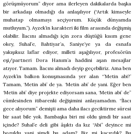
görüşmüyorum” diyor ama ilerleyen dakikalarda başka
bir arkadaşı olmadığı da anlaşılıyor (“Artık kimseyle
muhatap olmamayı seçiyorum. Küçük dünyamda
mutluyum.”). Ayzek’in karakteri iki film arasında değişmiş
olabilir. İlacını almadığı için zora düştüğü kısım gene
okey, Suhal’e, Bahtiyar’a, Saniye’ye ya da esnafa
yakışıksız laflar ediyor, milleti aşağılıyor, profesörün
eşi/partneri Dora Hanım’a haddini aşan mesajlar
atıyor. Tamam. İlacını almadı deyip geçebiliriz. Ama ben
Ayzek’in balkon konuşmasında yer alan “’Metin abi?’
Tamam, ‘Metin abi’ de ya. ‘Metin abi’ de yani. Eğer ben
‘Metin abi’ diye projekte ediyorsam sana, ‘Metin abi’ de”
cümlesinden itibarenki değişimini anlayamadım. “İlacı
gece alıyorum” demişti ama daha ilacı geciktirme süresi
bir saat bile yok. Bambaşka biri mi oldu şimdi bir saat
içinde? Suhal’e deli gibi âşıktı da kız “Abi” deyince mi
bozuldu yani şimdi bu adam? Biz mi kaçırdık? Bu