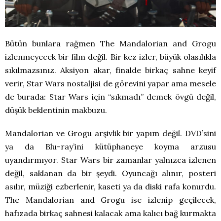
Bütün bunlara rağmen The Mandalorian and Grogu
izlenmeyecek bir film değil. Bir kez izler, büyük olasılıkla
sıkılmazsınız. Aksiyon akar, finalde birkaç sahne keyif
verir, Star Wars nostaljisi de görevini yapar ama mesele
de burada: Star Wars için “sıkmadı” demek övgü değil,
düşük beklentinin makbuzu.
Mandalorian ve Grogu arşivlik bir yapım değil. DVD’sini
ya da Blu-ray’ini kütüphaneye koyma arzusu
uyandırmıyor. Star Wars bir zamanlar yalnızca izlenen
değil, saklanan da bir şeydi. Oyuncağı alınır, posteri
asılır, müziği ezberlenir, kaseti ya da diski rafa konurdu.
The Mandalorian and Grogu ise izlenip geçilecek,
hafızada birkaç sahnesi kalacak ama kalıcı bağ kurmakta