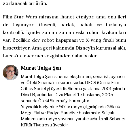
zorlanacak bir ürün.
Film Star Wars mirasına ihanet etmiyor, ama onu ileri
de taşımıyor. Güvenli, parlak, pahalı ve fazlasıyla
kontrollü. İçinde zaman zaman eski ruhun kıvılcımları
var. özellikle dev robot kapışması ve X-wing finali bunu
hissettiriyor. Ama geri kalanında Disney’in kurumsal aklı,
Lucas’ın maceracı sezgisinden daha baskın.
Murat Tolga Şen
Murat Tolga Şen, sinema eleştirmeni, senarist, oyuncu
ve Öteki Sinema’nın kurucusudur. OFCS (Online Film
Critics Society) üyesidir. Sinema yazılarına 2001 yılında
DivxTR, ardından Divx Planet’te başlamış, 2005
sonunda Öteki Sinema'yı kurmuştur.
Yayıncılık kariyerine 90’lar radyo çılgınlığında Gölcük
Mega FM ve Radyo Paradise başlamıştır. Salçalı
Makarna adlı radyo şovunun yaratıcısıdır. İzmit Sabancı
Kültür Tiyatrosu üyesidir.