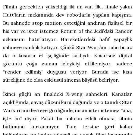
Filmin gerçekten yükseldiği iki an var. İlki, finale yakın
Hutt’ların mekanında dev robotlarla yapılan kapışma.
Bu sahnede stop motion estetiğini andıran fiziksel bir
his var ve ister istemez Return of the Jedi’daki Rancor
sekansını hatırlatıyor. Hareketlerdeki hafif yapaylık
sahneye canlılık katıyor. Çünkü Star Wars’un ruhu biraz
da o kusurlu el işçiliğinde saklıydı. Kusursuz dijital
görüntü çoğu zaman izleyiciyi etkilemiyor, sadece
“render edilmiş” duygusu veriyor. Burada ise kısa
süreliğine de olsa eski usul sinema büyüsü beliriyor.
İkinci güçlü an finaldeki X-wing sahneleri. Kanatlar
açıldığında, savaş düzeni kurulduğunda ve o tanıdık Star
Wars ritmi devreye girdiğinde, insan ister istemez “aha,
işte bu” diyor. Fakat bu anların etkili olması, filmin
bütününü kurtarmıyor. Tam tersine geri kalan
bölümlerin ne kadar güvenli ve çocuk filmi kıvamında