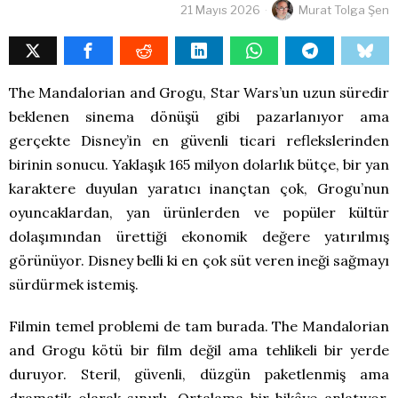
21 Mayıs 2026
Murat Tolga Şen
The Mandalorian and Grogu, Star Wars’un uzun süredir
beklenen sinema dönüşü gibi pazarlanıyor ama
gerçekte Disney’in en güvenli ticari reflekslerinden
birinin sonucu. Yaklaşık 165 milyon dolarlık bütçe, bir yan
karaktere duyulan yaratıcı inançtan çok, Grogu’nun
oyuncaklardan, yan ürünlerden ve popüler kültür
dolaşımından ürettiği ekonomik değere yatırılmış
görünüyor. Disney belli ki en çok süt veren ineği sağmayı
sürdürmek istemiş.
Filmin temel problemi de tam burada. The Mandalorian
and Grogu kötü bir film değil ama tehlikeli bir yerde
duruyor. Steril, güvenli, düzgün paketlenmiş ama
dramatik olarak sınırlı. Ortalama bir hikâye anlatıyor,