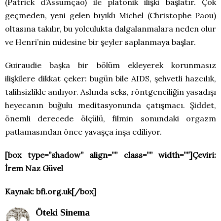
(Patrick d’Assumçao) ile platonik ilişki başlatır. Çok
geçmeden, yeni gelen bıyıklı Michel (Christophe Paou)
oltasına takılır, bu yolculukta dalgalanmalara neden olur
ve Henri’nin midesine bir şeyler saplanmaya başlar.
Guiraudie başka bir bölüm ekleyerek korunmasız
ilişkilere dikkat çeker: bugün bile AIDS, şehvetli hazcılık,
talihsizlikle anılıyor. Aslında seks, röntgenciliğin yasadışı
heyecanın buğulu meditasyonunda çatışmacı. Şiddet,
önemli derecede ölçülü, filmin sonundaki orgazm
patlamasından önce yavaşça inşa ediliyor.
[box type=”shadow” align=”” class=”” width=””]Çeviri:
İrem Naz Güvel
Kaynak: bfi.org.uk[/box]
Öteki Sinema