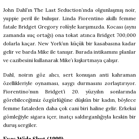
John Dahl’ın The Last Seduction’ında olgunlaşmış noir,
yuppie peril ile buluşur. Linda Fiorentino akıllı femme
fatale Bridget Gregory rolüyle karşımızda. Kocası (aynı
zamanda suç ortağı) ona tokat atınca Bridget 700,000
dolarla kaçar. New York’un küçük bir kasabasına kadar
gelir ve barda Mike ile tanışır. Burada intikamını planlar
ve cazibesini kullanarak Mike’ı kışkırtmaya çalışır.
Dahl, noirın göz alıcı, sert konuşan anti kahraman
özellikleriyle oynaması, saygı durmasını zorlaştırıyor.
Fiorentino’nun Bridget’i 20. yüzyılın sonlarında
görebileceğimiz özgürlüğüne düşkün bir kadın, böylece
femme fataleden daha çok cani biri haline gelir. Erkeksi
gömleğiyle sigara içer, inatçı saldırganlığıyla keskin bir
duruş sergiler.
Eyes Wide Shut (1999)