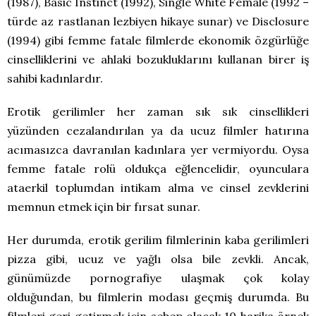
(1987), Basic Instinct (1992), Single White Female (1992 –
türde az rastlanan lezbiyen hikaye sunar) ve Disclosure
(1994) gibi femme fatale filmlerde ekonomik özgürlüğe
cinselliklerini ve ahlaki bozukluklarını kullanan birer iş
sahibi kadınlardır.
Erotik gerilimler her zaman sık sık cinsellikleri
yüzünden cezalandırılan ya da ucuz filmler hatırına
acımasızca davranılan kadınlara yer vermiyordu. Oysa
femme fatale rolü oldukça eğlencelidir, oyunculara
ataerkil toplumdan intikam alma ve cinsel zevklerini
memnun etmek için bir fırsat sunar.
Her durumda, erotik gerilim filmlerinin kaba gerilimleri
pizza gibi, ucuz ve yağlı olsa bile zevkli. Ancak,
günümüzde pornografiye ulaşmak çok kolay
olduğundan, bu filmlerin modası geçmiş durumda. Bu
filmleri geri getirmek için sebep olacak 10 harika örnek