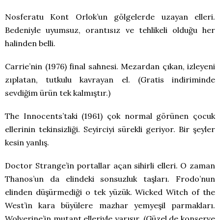
Nosferatu Kont Orlok’un gölgelerde uzayan elleri.
Bedeniyle uyumsuz, orantısız ve tehlikeli olduğu her
halinden belli.
Carrie’nin (1976) final sahnesi. Mezardan çıkan, izleyeni
zıplatan, tutkulu kavrayan el. (Gratis indiriminde
sevdiğim ürün tek kalmıştır.)
The Innocents’taki (1961) çok normal görünen çocuk
ellerinin tekinsizliği. Seyirciyi sürekli geriyor. Bir şeyler
kesin yanlış.
Doctor Strange’in portallar açan sihirli elleri. O zaman
Thanos’un da elindeki sonsuzluk taşları. Frodo’nun
elinden düşürmediği o tek yüzük. Wicked Witch of the
West’in kara büyülere mazhar yemyeşil parmakları.
Wolverine’in mutant elleriyle yarışır. (Güzel de konserve