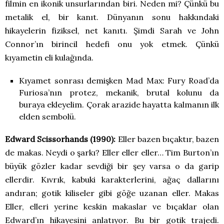
filmin en ikonik unsurlarından biri. Neden mi? Çünkü bu
metalik el, bir kanıt. Dünyanın sonu hakkındaki
hikayelerin fiziksel, net kanıtı. Şimdi Sarah ve John
Connor’ın birincil hedefi onu yok etmek. Çünkü
kıyametin eli kulağında.
Kıyamet sonrası demişken Mad Max: Fury Road’da
Furiosa’nın protez, mekanik, brutal kolunu da
buraya ekleyelim. Çorak arazide hayatta kalmanın ilk
elden sembolü.
Edward Scissorhands (1990):
Eller bazen bıçaktır, bazen
de makas. Neydi o şarkı? Eller eller eller… Tim Burton’ın
büyük gözler kadar sevdiği bir şey varsa o da garip
ellerdir. Kıvrık, kabuki karakterlerini, ağaç dallarını
andıran; gotik kiliseler gibi göğe uzanan eller. Makas
Eller, elleri yerine keskin makaslar ve bıçaklar olan
Edward’ın hikayesini anlatıyor. Bu bir gotik trajedi.