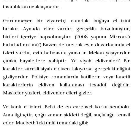
insanlıktan uzaklaşmadır.
Görünmeyen bir ziyaretçi camdaki buğuya el izini
bırakır. Aynada eller vardır, gerçeklik bozulmuştur,
birileri içeriye hapsolmuştur. (2008 yapımı Mirrors’ı
hatırladınız mı?) Bazen de metruk evin duvarlarında el
izleri vardır, evin hafızasını yansıtır. Mekan yaşıyordur
çünkü hayaletlere sahiptir. Ya siyah eldivenler? Bir
karakter sürekli siyah eldiven takıyorsa gerçek kimliğini
gizliyordur. Polisiye romanlarda katillerin veya lanetli
karakterlerin eldiven kullanması tesadüf değildir.
Maskeler yüzleri, eldivenler elleri gizler.
Ve kanlı el izleri. Belki de en evrensel korku sembolü.
Ama ilginçtir, çoğu zaman şiddeti değil, suçluluğu temsil
eder. Macbeth’teki ünlü temadaki gibi: