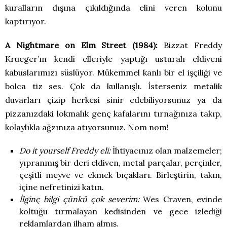
kuralların dışına çıkıldığında elini veren kolunu
kaptırıyor.
A Nightmare on Elm Street (1984):
Bizzat Freddy
Krueger’ın kendi elleriyle yaptığı usturalı eldiveni
kabuslarımızı süslüyor. Mükemmel kanlı bir el işçiliği ve
bolca tiz ses. Çok da kullanışlı. İsterseniz metalik
duvarları çizip herkesi sinir edebiliyorsunuz ya da
pizzanızdaki lokmalık genç kafalarını tırnağınıza takıp,
kolaylıkla ağzınıza atıyorsunuz. Nom nom!
Do it yourself Freddy eli:
İhtiyacınız olan malzemeler;
yıpranmış bir deri eldiven, metal parçalar, perçinler,
çeşitli meyve ve ekmek bıçakları. Birleştirin, takın,
içine nefretinizi katın.
İlginç bilgi çünkü çok severim:
Wes Craven, evinde
koltuğu tırmalayan kedisinden ve gece izlediği
reklamlardan ilham almış.