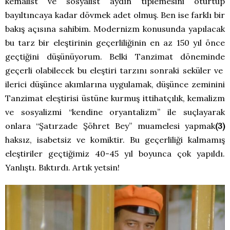
kemalist ve sosyalist aydın tiplemesini oturtup
bayıltıncaya kadar dövmek adet olmuş. Ben ise farklı bir
bakış açısına sahibim. Modernizm konusunda yapılacak
bu tarz bir eleştirinin geçerliliğinin en az 150 yıl önce
geçtiğini düşünüyorum. Belki Tanzimat döneminde
geçerli olabilecek bu eleştiri tarzını sonraki seküler ve
ilerici düşünce akımlarına uygulamak, düşünce zeminini
Tanzimat eleştirisi üstüne kurmuş ittihatçılık, kemalizm
ve sosyalizmi “kendine oryantalizm” ile suçlayarak
onlara “Şatırzade Şöhret Bey” muamelesi yapmak
(3)
haksız, isabetsiz ve komiktir. Bu geçerliliği kalmamış
eleştiriler geçtiğimiz 40-45 yıl boyunca çok yapıldı.
Yanlıştı. Bıktırdı. Artık yetsin!