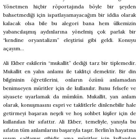
Yönetmen hiçbir röportajında böyle bir şeyden
bahsetmediği için ispatlayamayacağım bir iddia olarak
kalacak olsa bile bu alegori bana hem ülkemizin
yabancılaşmış aydınlarına yönelmiş çok parlak bir
“kendine oryantalizm” eleştirisi gibi geldi. Konuyu
açayım…
Ali Ekber eskilerin “mukallit” dediği tarz bir tiplemedir.
Mukallit en yalın anlamı ile taklitçi demektir. Bir din
bilgininin öğretilerini, onların özünü anlamadan
benimseyen müritler için de kullanılır. Bunu felsefe ve
siyasete uyarlamak da mümkün. Mukallit, yan anlam
olarak, konuşmasını espri ve taklitlerle dinlenebilir hale
getirmeyi başaran neşeli ve hoş sohbet kişiler için de
kullanılan bir sıfattır. Ali Ekber, temeliyle, yanıyla bu
sıfatın tüm anlamlarını başarıyla taşır. Berlin’in hayatına
uyum sağlamış gibidir ama müritler için kullanılan