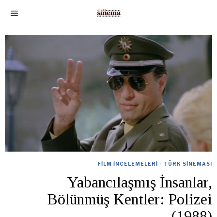
FILM İNCELEMELERI
·
TÜRK SINEMASI
Yabancılaşmış İnsanlar,
Bölünmüş Kentler: Polizei
(1988)