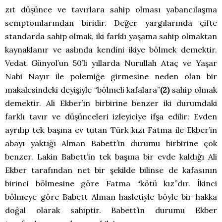
zıt düşünce ve tavırlara sahip olması yabancılaşma
semptomlarından biridir. Değer yargılarında çifte
standarda sahip olmak, iki farklı yaşama sahip olmaktan
kaynaklanır ve aslında kendini ikiye bölmek demektir.
Vedat Günyol’un 50’li yıllarda Nurullah Ataç ve Yaşar
Nabi Nayır ile polemiğe girmesine neden olan bir
makalesindeki deyişiyle “bölmeli kafalara”
(2)
sahip olmak
demektir. Ali Ekber’in birbirine benzer iki durumdaki
farklı tavır ve düşünceleri izleyiciye ifşa edilir: Evden
ayrılıp tek başına ev tutan Türk kızı Fatma ile Ekber’in
abayı yaktığı Alman Babett’in durumu birbirine çok
benzer. Lakin Babett’in tek başına bir evde kaldığı Ali
Ekber tarafından net bir şekilde bilinse de kafasının
birinci bölmesine göre Fatma “kötü kız”dır. İkinci
bölmeye göre Babett Alman hasletiyle böyle bir hakka
doğal olarak sahiptir. Babett’in durumu Ekber