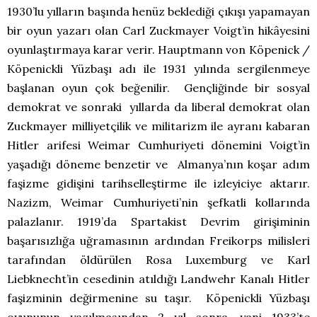
1930’lu yılların başında henüz beklediği çıkışı yapamayan
bir oyun yazarı olan Carl Zuckmayer Voigt’in hikâyesini
oyunlaştırmaya karar verir. Hauptmann von Köpenick /
Köpenickli Yüzbaşı adı ile 1931 yılında sergilenmeye
başlanan oyun çok beğenilir. Gençliğinde bir sosyal
demokrat ve sonraki yıllarda da liberal demokrat olan
Zuckmayer milliyetçilik ve militarizm ile ayranı kabaran
Hitler arifesi Weimar Cumhuriyeti dönemini Voigt’in
yaşadığı döneme benzetir ve Almanya’nın koşar adım
faşizme gidişini tarihselleştirme ile izleyiciye aktarır.
Nazizm, Weimar Cumhuriyeti’nin şefkatli kollarında
palazlanır. 1919’da Spartakist Devrim girişiminin
başarısızlığa uğramasının ardından Freikorps milisleri
tarafından öldürülen Rosa Luxemburg ve Karl
Liebknecht’in cesedinin atıldığı Landwehr Kanalı Hitler
faşizminin değirmenine su taşır. Köpenickli Yüzbaşı
oyununun yazılmasından 2 yıl sonra, yani 1933’te