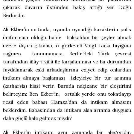
çıkarak duvarın üstünden bakış attığı yer Doğu
Berlin’dir.
Ali Ekber’in sırtında, oyunda oynadığı karakterin polis
üniforması olduğu halde bakkaldan bir şeyler almak
üzere dışarı çıkması, o görkemli Voigt tarzı bıyığına
rağmen tanınmaması, Berlin’deki Türk çevresi
tarafından âlây-ı vâlâ ile karşılanması ve bu durumdan
faydalanarak eski arkadaşlarına eziyet edip onlardan
intikam almaya başlaması izleyiciye bir tür arınma
(katharsis) hissi verir. Burada naçizane bir eleştirimi
belirteyim: Ben Ekber’in, ortalık yerde onu tokatlayıp
rezil eden babası Hamza’dan da intikam almasını
beklerdim. Babasından da intikam alsa arınma duygusu
daha güçlü hale gelmez miydi?
Ali Ekber’in intikamı aynı zamanda bir alegoridir.