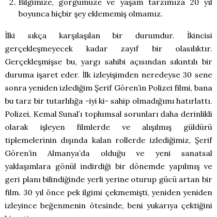
Bilgimize, görgümüze ve yaşam tarzımıza 20 yıl
boyunca hiçbir şey eklememiş olmamız.
İlki sıkça karşılaşılan bir durumdur. İkincisi
gerçekleşmeyecek kadar zayıf bir olasılıktır.
Gerçekleşmişse bu, yargı sahibi açısından sıkıntılı bir
duruma işaret eder. İlk izleyişimden neredeyse 30 sene
sonra yeniden izlediğim Şerif Gören’in Polizei filmi, bana
bu tarz bir tutarlılığa -iyi ki- sahip olmadığımı hatırlattı.
Polizei, Kemal Sunal’ı toplumsal sorunları daha derinlikli
olarak işleyen filmlerde ve alışılmış güldürü
tiplemelerinin dışında kalan rollerde izlediğimiz, Şerif
Gören’in Almanya’da olduğu ve yeni sanatsal
yaklaşımlara gönül indirdiği bir dönemde yapılmış ve
geri planı bilindiğinde yerli yerine oturup gücü artan bir
film. 30 yıl önce pek ilgimi çekmemişti, yeniden yeniden
izleyince beğenmenin ötesinde, beni yukarıya çektiğini