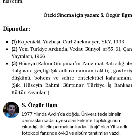
hissetim.
Öteki Sinema için yazan: S. Özgür Ilgın
Dipnotlar:
(1)
Köpenickli Yüzbaşı, Carl Zuckmayer, YKY, 1993
(2)
Yeni Türkiye Ardında, Vedat Günyol, sf:55-61, Çan
Yayınları, 1966
(3)
Hüseyin Rahmi Gürpınar’ın Tanzimat Batıcılığı ile
dalgasını geçtiği Şık adlı romanının taklitçi, gösteriş
düşkünü, bohem ve sahte entelektüel kahramanı.
(Şık, Hüseyin Rahmi Gürpınar, Türkiye İş Bankası
Kültür Yayınları)
S. Özgür Ilgın
1977 Yılında Aydın'da doğdu. Üniversitede bir elin
parmakları kadar üyesi olan Felsefe Topluluğunun
çıkardığı, iki elin parmakları kadar “tirajı” olan Yitik adlı
fotokopi fanzinde öykü ve albüm tanıtımları yazdı.