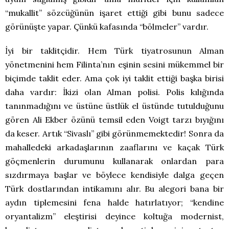
“mukallit” sözcüğünün işaret ettiği gibi bunu sadece
görünüşte yapar. Çünkü kafasında “bölmeler” vardır.
İyi bir taklitçidir. Hem Türk tiyatrosunun Alman
yönetmenini hem Filinta’nın eşinin sesini mükemmel bir
biçimde taklit eder. Ama çok iyi taklit ettiği başka birisi
daha vardır: İkizi olan Alman polisi. Polis kılığında
tanınmadığını ve üstüne üstlük el üstünde tutulduğunu
gören Ali Ekber özünü temsil eden Voigt tarzı bıyığını
da keser. Artık “Sivaslı” gibi görünmemektedir! Sonra da
mahalledeki arkadaşlarının zaaflarını ve kaçak Türk
göçmenlerin durumunu kullanarak onlardan para
sızdırmaya başlar ve böylece kendisiyle dalga geçen
Türk dostlarından intikamını alır. Bu alegori bana bir
aydın tiplemesini fena halde hatırlatıyor; “kendine
oryantalizm” eleştirisi deyince koltuğa modernist,