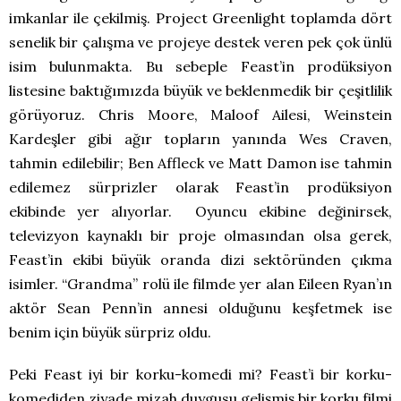
imkanlar ile çekilmiş. Project Greenlight toplamda dört
senelik bir çalışma ve projeye destek veren pek çok ünlü
isim bulunmakta. Bu sebeple Feast’in prodüksiyon
listesine baktığımızda büyük ve beklenmedik bir çeşitlilik
görüyoruz. Chris Moore, Maloof Ailesi, Weinstein
Kardeşler gibi ağır topların yanında Wes Craven,
tahmin edilebilir; Ben Affleck ve Matt Damon ise tahmin
edilemez sürprizler olarak Feast’in prodüksiyon
ekibinde yer alıyorlar. Oyuncu ekibine değinirsek,
televizyon kaynaklı bir proje olmasından olsa gerek,
Feast’in ekibi büyük oranda dizi sektöründen çıkma
isimler. “Grandma” rolü ile filmde yer alan Eileen Ryan’ın
aktör Sean Penn’in annesi olduğunu keşfetmek ise
benim için büyük sürpriz oldu.
Peki Feast iyi bir korku-komedi mi? Feast’i bir korku-
komediden ziyade mizah duygusu gelişmiş bir korku filmi