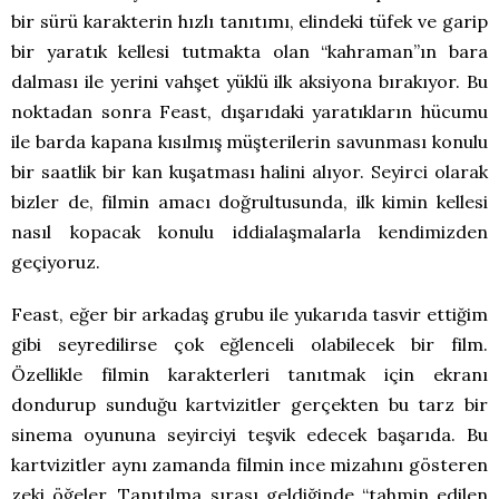
bir sürü karakterin hızlı tanıtımı, elindeki tüfek ve garip
bir yaratık kellesi tutmakta olan “kahraman”ın bara
dalması ile yerini vahşet yüklü ilk aksiyona bırakıyor. Bu
noktadan sonra Feast, dışarıdaki yaratıkların hücumu
ile barda kapana kısılmış müşterilerin savunması konulu
bir saatlik bir kan kuşatması halini alıyor. Seyirci olarak
bizler de, filmin amacı doğrultusunda, ilk kimin kellesi
nasıl kopacak konulu iddialaşmalarla kendimizden
geçiyoruz.
Feast, eğer bir arkadaş grubu ile yukarıda tasvir ettiğim
gibi seyredilirse çok eğlenceli olabilecek bir film.
Özellikle filmin karakterleri tanıtmak için ekranı
dondurup sunduğu kartvizitler gerçekten bu tarz bir
sinema oyununa seyirciyi teşvik edecek başarıda. Bu
kartvizitler aynı zamanda filmin ince mizahını gösteren
zeki öğeler. Tanıtılma sırası geldiğinde “tahmin edilen