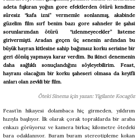
adeta fışkıran yoğun gore efektlerden ötürü kendime
süresiz “kafa izni” vermemle sonlanmış, akabinde
güzelim film sırf benim bazı gore sahneler ile şahsi
sorunlarımdan ötürü “izlenmeyecekler” listeme
girivermişti. Aradan geçen üç senenin ardından bu
büyük hayran kitlesine sahip bağımsız korku serisine bir
geri dönüş yapmaya karar verdim. Bu ikinci denemenin
daha sağlıklı sonuçlandığını söyleyebilirim. Feast,
hayranı olacağım bir korku şaheseri olmasa da keyifli
anları olan zevkli bir film.
Öteki Sinema için yazan: Yigilante Kocagöz
Feast’in hikayesi dolambaca hiç girmeden, yıldırım
hızıyla başlıyor. İlk olarak çorak topraklarda bir araba
enkazı görüyoruz ve kamera birkaç kilometre ötedeki
bara odaklanıyor. Buram buram stereotipleme kokan