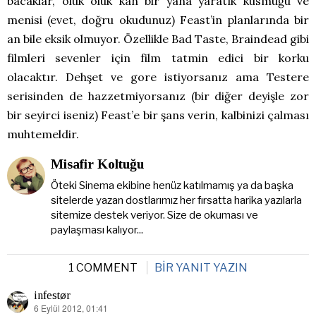
bacaklar, oluk oluk kan bir yana yaratık kusmuğu ve
menisi (evet, doğru okudunuz) Feast’in planlarında bir
an bile eksik olmuyor. Özellikle Bad Taste, Braindead gibi
filmleri sevenler için film tatmin edici bir korku
olacaktır. Dehşet ve gore istiyorsanız ama Testere
serisinden de hazzetmiyorsanız (bir diğer deyişle zor
bir seyirci iseniz) Feast’e bir şans verin, kalbinizi çalması
muhtemeldir.
Misafir Koltuğu
Öteki Sinema ekibine henüz katılmamış ya da başka
sitelerde yazan dostlarımız her fırsatta harika yazılarla
sitemize destek veriyor. Size de okuması ve
paylaşması kalıyor...
1 COMMENT
BIR YANIT YAZIN
infestør
6 Eylül 2012, 01:41
dedi