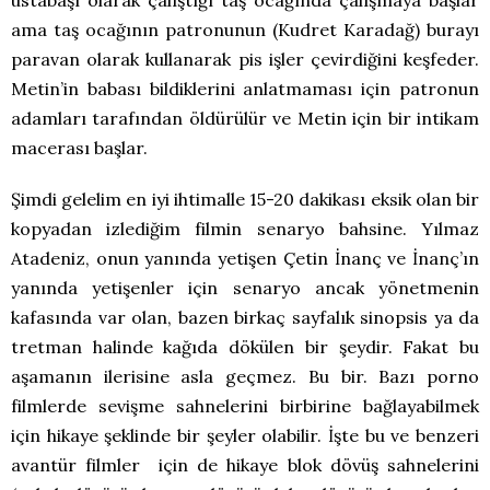
ustabaşı olarak çalıştığı taş ocağında çalışmaya başlar
ama taş ocağının patronunun (Kudret Karadağ) burayı
paravan olarak kullanarak pis işler çevirdiğini keşfeder.
Metin’in babası bildiklerini anlatmaması için patronun
adamları tarafından öldürülür ve Metin için bir intikam
macerası başlar.
Şimdi gelelim en iyi ihtimalle 15-20 dakikası eksik olan bir
kopyadan izlediğim filmin senaryo bahsine. Yılmaz
Atadeniz, onun yanında yetişen Çetin İnanç ve İnanç’ın
yanında yetişenler için senaryo ancak yönetmenin
kafasında var olan, bazen birkaç sayfalık sinopsis ya da
tretman halinde kağıda dökülen bir şeydir. Fakat bu
aşamanın ilerisine asla geçmez. Bu bir. Bazı porno
filmlerde sevişme sahnelerini birbirine bağlayabilmek
için hikaye şeklinde bir şeyler olabilir. İşte bu ve benzeri
avantür filmler için de hikaye blok dövüş sahnelerini