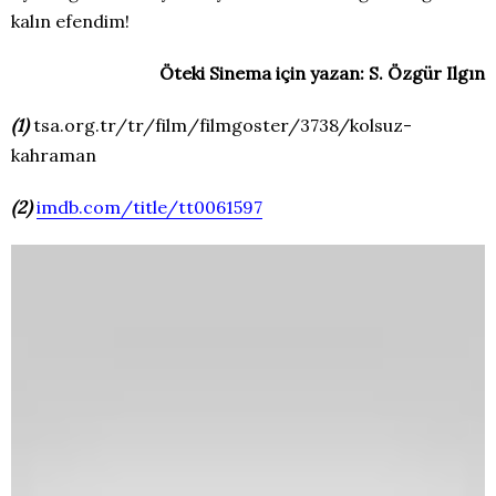
kalın efendim!
Öteki Sinema için yazan: S. Özgür Ilgın
(1)
tsa.org.tr/tr/film/filmgoster/3738/kolsuz-
kahraman
(2)
imdb.com/title/tt0061597