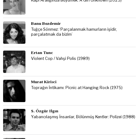
Kapı Aralığında Büyümek: A Girl Unknown (2025)
Banu Bozdemir
Tuğçe Sönmez: ‘Parçalanmak hamurların işidir,
parçalatmak da bizim’
Ertan Tunc
Violent Cop / Vahşi Polis (1989)
Murat Kirisci
Toprağın İntikamı: Picnic at Hanging Rock (1975)
S. Özgür Ilgın
Yabancılaşmış İnsanlar, Bölünmüş Kentler: Polizei (1988)