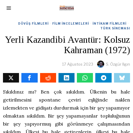
DÖVÜŞ FILMLERI
·
FILM İNCELEMELERI
·
İNTIKAM FILMLERI
·
TÜRK SINEMASI
Yerli Kazandibi Avantür: Kolsuz
Kahraman (1972)
17 Ağustos 2023
S. Özgür Ilgın
Sıkıldınız mı? Ben çok sıkıldım. Ülkenin bu hale
getirilmesini spontane çeviri eşliğinde naklen
izlemekten ve gidişatı durdurmak için bir şey yapamıyor
olmaktan sıkıldım. Bir şey yapamayanlar topluluğunun
bir şey yapıyormuş gibi görünmeye çalışmasından
sıkıldım. Ülkeyi bu hale getirenlerin, ülkeyi bu hale