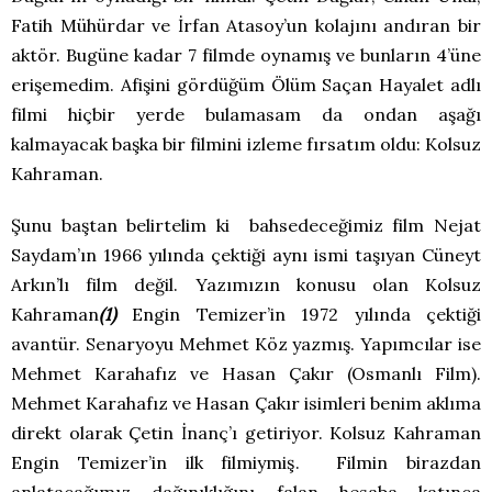
Fatih Mühürdar ve İrfan Atasoy’un kolajını andıran bir
aktör. Bugüne kadar 7 filmde oynamış ve bunların 4’üne
erişemedim. Afişini gördüğüm Ölüm Saçan Hayalet adlı
filmi hiçbir yerde bulamasam da ondan aşağı
kalmayacak başka bir filmini izleme fırsatım oldu: Kolsuz
Kahraman.
Şunu baştan belirtelim ki bahsedeceğimiz film Nejat
Saydam’ın 1966 yılında çektiği aynı ismi taşıyan Cüneyt
Arkın’lı film değil. Yazımızın konusu olan Kolsuz
Kahraman
(1)
Engin Temizer’in 1972 yılında çektiği
avantür. Senaryoyu Mehmet Köz yazmış. Yapımcılar ise
Mehmet Karahafız ve Hasan Çakır (Osmanlı Film).
Mehmet Karahafız ve Hasan Çakır isimleri benim aklıma
direkt olarak Çetin İnanç’ı getiriyor. Kolsuz Kahraman
Engin Temizer’in ilk filmiymiş. Filmin birazdan
anlatacağımız dağınıklığını falan hesaba katınca