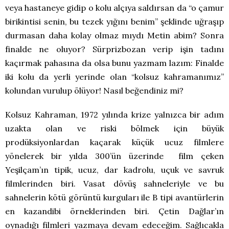
veya hastaneye gidip o kolu alçıya saldırsan da “o çamur
birikintisi senin, bu tezek yığını benim” şeklinde uğraşıp
durmasan daha kolay olmaz mıydı Metin abim? Sonra
finalde ne oluyor? Sürprizbozan verip işin tadını
kaçırmak pahasına da olsa bunu yazmam lazım: Finalde
iki kolu da yerli yerinde olan “kolsuz kahramanımız”
kolundan vurulup ölüyor! Nasıl beğendiniz mi?
Kolsuz Kahraman, 1972 yılında krize yalnızca bir adım
uzakta olan ve riski bölmek için büyük
prodüksiyonlardan kaçarak küçük ucuz filmlere
yönelerek bir yılda 300’ün üzerinde film çeken
Yeşilçam’ın tipik, ucuz, dar kadrolu, uçuk ve savruk
filmlerinden biri. Vasat dövüş sahneleriyle ve bu
sahnelerin kötü görüntü kurguları ile B tipi avantürlerin
en kazandibi örneklerinden biri. Çetin Dağlar’ın
oynadığı filmleri yazmaya devam edeceğim. Sağlıcakla