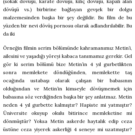
(sokak dövüşü, karate dövüşü, kılıç dövüşü, kapalı alan
dövüşü vs.) birbirine bağlayan gevşek bir dolgu
malzemesinden başka bir şey değildir. Bu film de bu
yüzden bir nevi dövüş pornosu olarak adlandırılabilir. Bu
da iki
Örneğin filmin serim bölümünde kahramanımız Metin’i,
ailesini ve yaşadığı yöreyi kabaca tanımamız gerekir. Gel
gör ki serim bölümü bize Metin’in 4 yıl gurbetlikten
sonra memlekete döndüğünden, memlekette taş
ocağında ustabaşı olarak çalışan bir babasının
olduğundan ve Metin’in kimseyle dövüşmemek için
babasına söz verdiğinden başka bir şey anlatmaz. Metin
neden 4 yıl gurbette kalmıştır? Hapiste mi yatmıştır?
Üniversite okuyup okulu bitirince memleketine mi
dönmüştür? Yoksa Metin askerde haytalık edip ceza
üstüne ceza yiyerek askerliği 4 seneye mi uzatmıştır?