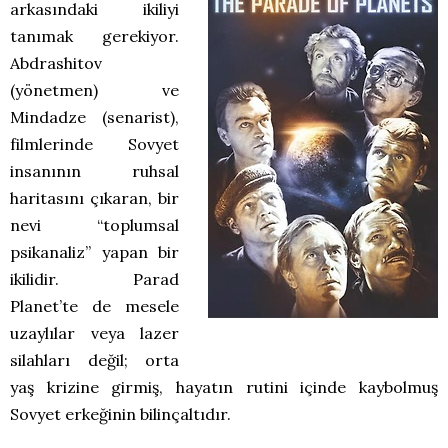
arkasındaki ikiliyi
tanımak gerekiyor.
Abdrashitov
(yönetmen) ve
Mindadze (senarist),
filmlerinde Sovyet
insanının ruhsal
haritasını çıkaran, bir
nevi “toplumsal
psikanaliz” yapan bir
ikilidir. Parad
Planet’te de mesele
uzaylılar veya lazer
silahları değil; orta
yaş krizine girmiş, hayatın rutini içinde kaybolmuş
Sovyet erkeğinin bilinçaltıdır.