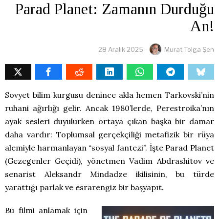
Parad Planet: Zamanın Durduğu
An!
28 Aralık 2025
Murat Tolga Şen
Sovyet bilim kurgusu denince akla hemen Tarkovski’nin
ruhani ağırlığı gelir. Ancak 1980’lerde, Perestroika’nın
ayak sesleri duyulurken ortaya çıkan başka bir damar
daha vardır: Toplumsal gerçekçiliği metafizik bir rüya
alemiyle harmanlayan “sosyal fantezi”. İşte Parad Planet
(Gezegenler Geçidi), yönetmen Vadim Abdrashitov ve
senarist Aleksandr Mindadze ikilisinin, bu türde
yarattığı parlak ve esrarengiz bir başyapıt.
Bu filmi anlamak için