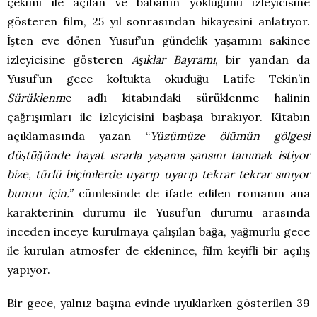
çekimi ile açılan ve babanın yokluğunu izleyicisine
gösteren film, 25 yıl sonrasından hikayesini anlatıyor.
İşten eve dönen Yusuf’un gündelik yaşamını sakince
izleyicisine gösteren
Aşıklar Bayramı
, bir yandan da
Yusuf’un gece koltukta okuduğu Latife Tekin’in
Sürüklenm
e adlı kitabındaki sürüklenme halinin
çağrışımları ile izleyicisini başbaşa bırakıyor. Kitabın
açıklamasında yazan “
Yüzümüze ölümün gölgesi
düştüğünde hayat ısrarla yaşama şansını tanımak istiyor
bize, türlü biçimlerde uyarıp uyarıp tekrar tekrar sınıyor
bunun için.”
cümlesinde de ifade edilen romanın ana
karakterinin durumu ile Yusuf’un durumu arasında
inceden inceye kurulmaya çalışılan bağa, yağmurlu gece
ile kurulan atmosfer de eklenince, film keyifli bir açılış
yapıyor.
Bir gece, yalnız başına evinde uyuklarken gösterilen 39