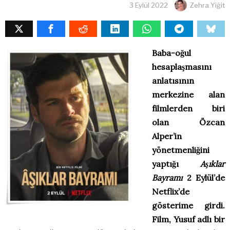
3 Eylül 2022
Zehra Yiğit
Baba-oğul
hesaplaşmasını
anlatısının
merkezine alan
filmlerden biri
olan Özcan
Alper’in
yönetmenliğini
yaptığı
Aşıklar
Bayramı
2 Eylül’de
Netflix’de
gösterime girdi.
Film, Yusuf adlı bir