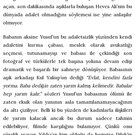
açan, son dakikasında aşıklarla buluşan Heves Ali’nin bu
dünyada adalet olmadığını söylemesi ise yine anlaşılır
olmuyor.
Babanın aksine Yusuf’un bu adaletsizlik yüzünden kendi
adaletini kurma çabası, meslek olarak avukatlığı
seçmesi, tutunamayışı ve babası ile çekindiği son
fotoğraf ve türkülerle tek başına yoluna devam edişi
dramatik ve başarılı bir sahneye dönüşüyor. Babasının
aşık arkadaşı Kul Yakup’un dediği
“Evlat, kendini fazla
yorma. Baba dediğin zaten yarım kalmış kelimedir. Babalar
hep yarım kalır.”
sözleri Yusuf’un babasının ölümü ile
zaten eksik olan yanının asla tamamlanamayacağının
da altı çiziliyor. Belli ki bu yüzden de kadınlarla ilişkileri
de yarım kalacak ancak bu durum sadece tahmin
edilebiliyor, filmde karşılığını bulamıyor. Çünkü onu
sürekli arayan Yıldız’ın kim olduğu da hemşire Dilek’in