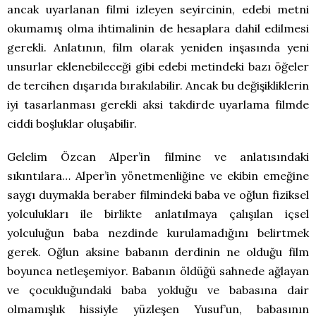
ancak uyarlanan filmi izleyen seyircinin, edebi metni
okumamış olma ihtimalinin de hesaplara dahil edilmesi
gerekli. Anlatının, film olarak yeniden inşasında yeni
unsurlar eklenebileceği gibi edebi metindeki bazı öğeler
de tercihen dışarıda bırakılabilir. Ancak bu değişikliklerin
iyi tasarlanması gerekli aksi takdirde uyarlama filmde
ciddi boşluklar oluşabilir.
Gelelim Özcan Alper’in filmine ve anlatısındaki
sıkıntılara… Alper’in yönetmenliğine ve ekibin emeğine
saygı duymakla beraber filmindeki baba ve oğlun fiziksel
yolculukları ile birlikte anlatılmaya çalışılan içsel
yolculuğun baba nezdinde kurulamadığını belirtmek
gerek. Oğlun aksine babanın derdinin ne olduğu film
boyunca netleşemiyor. Babanın öldüğü sahnede ağlayan
ve çocukluğundaki baba yokluğu ve babasına dair
olmamışlık hissiyle yüzleşen Yusuf’un, babasının