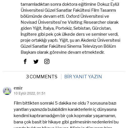
tamamladıktan sonra doktora eğitimine Dokuz Eylül
Üniversitesi Güzel Sanatlar Fakültesi Film Tasarımı
bölümünde devam etti. Oxford Üniversitesi ve
Novisad Üniversitesi'ne Visiting Researcher olarak
giden Yiğit, İtalya, Portekiz, Sırbistan, Gürcistan,
İngiltere gibi pek çok ülkede ders ve seminer verdi,
proje ortaklığı yaptı. Yiğit, şu an Akdeniz Üniversitesi
Güzel Sanatlar Fakültesi Sinema Televizyon Bölüm
Başkanı olarak görevine devam etmektedir.
3 COMMENTS
BIR YANIT YAZIN
emir
10 Eylül 2022, 01:51
dedi
ki:
Film bittikten sonraki 5 dakika ne oldu ? sorusuna bazı
yanıtları yazınızda bulabildim karakterlerin iç dünyasına
kendimi kaptıramadığım bir çok kopmalar yaşamamın,
bana çok basit bir hikaye gibi gelmesinin nedenlerini bu