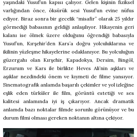
yaşındaki Yusuf’un kapısı çalıyor. Gelen kişinin fiziksel
varlığından önce, öksürük sesi Yusuf’un evine nüfus
ediyor. Biraz sonra bir gecelik “misafir” olarak 25 yıldır
görmediği babasının geldiği anlaşılıyor. Hikayenin geri
kalanı ise ölmek üzere olduğunu öğrendiği babasıyla
Yusuf’un, Kırşehir’den Kars’a doğru yolculuklarına ve
ikilinin yüzleşme hikayelerine odaklanıyor. Bu yolculuğun
güzergahı olan Kırşehir, Kapadokya, Dersim, Bingöl,
Erzurum ve Kars ile birlikte Heves Ali’nin aşkları ve
aşıklar nezdindeki önem ve kıymeti de filme yansıyor.
Sinematografik anlamda başarılı çekimler ve yol izleğine
eşlik eden türküler ile film, görüntü estetiği ve ses
kalitesi anlamında iyi iş çıkarıyor. Ancak dramatik
anlamda bazı noktalar filmde sorunlu görünüyor ve bu
durum filmi olması gereken noktanın altına çekiyor.