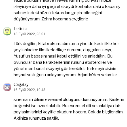
yazıda buldum hikaye Heves Ali’nin iç dünyasını bize
izleyiciye daha iyi geçirebilseydi Sonbahardaki o kapanış
sahnesindeki hüznü tekrardan geçirebileceğini
düşünüyorum. Zehra hocama sevgilerle
Leticia
13 Eylül 2022, 23:01
dedi
ki:
Türk değilim, kitabı okumadım ama yine de kesinlikle her
şeyi anladım: film ilerledikçe durumu, duyguları, acıyı,
Yusuf’un babasını nasıl kabul ettiğini ve anladığını. Bu
oyuncular bana karakterlerinin ruhunu gösterdiler ve
yönetmen bana hikayeyi gösterebildi. Türk seyircisinin
hoşnutsuzluğunu anlayamıyorum. Arjantin’den selamlar.
Cagatay
16 Eylül 2022, 19:48
dedi
ki:
sinemanin dilinin evrensel oldugunu dusunuyorum. Kisilerin
beğenisi ise oznel olabilir. Bu evrensel dili ve anlatiya dair
paylasimlarinizi keyifle okudum hocam. Cok da bilgilendim.
Akliniza ruhunuza saglik.