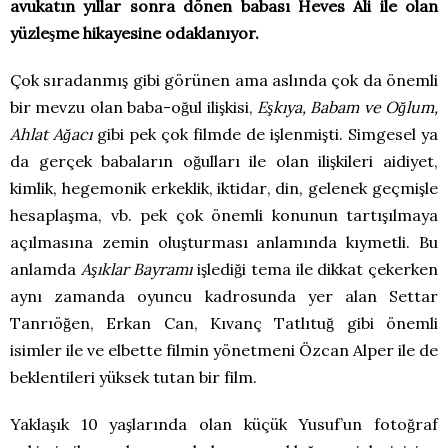
avukatın yıllar sonra dönen babası Heves Ali ile olan
yüzleşme hikayesine odaklanıyor.
Çok sıradanmış gibi görünen ama aslında çok da önemli
bir mevzu olan baba-oğul ilişkisi,
Eşkıya, Babam ve Oğlum,
Ahlat Ağacı
gibi pek çok filmde de işlenmişti. Simgesel ya
da gerçek babaların oğulları ile olan ilişkileri aidiyet,
kimlik, hegemonik erkeklik, iktidar, din, gelenek geçmişle
hesaplaşma, vb. pek çok önemli konunun tartışılmaya
açılmasına zemin oluşturması anlamında kıymetli. Bu
anlamda
Aşıklar Bayramı
işlediği tema ile dikkat çekerken
aynı zamanda oyuncu kadrosunda yer alan Settar
Tanrıöğen, Erkan Can, Kıvanç Tatlıtuğ gibi önemli
isimler ile ve elbette filmin yönetmeni Özcan Alper ile de
beklentileri yüksek tutan bir film.
Yaklaşık 10 yaşlarında olan küçük Yusuf’un fotoğraf