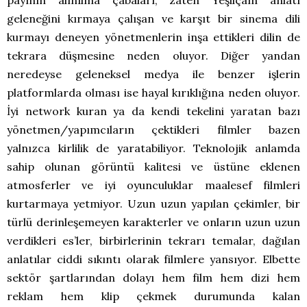
payının alınılma çabaları, zaten Yeşilçam anlatı
geleneğini kırmaya çalışan ve karşıt bir sinema dili
kurmayı deneyen yönetmenlerin inşa ettikleri dilin de
tekrara düşmesine neden oluyor. Diğer yandan
neredeyse geleneksel medya ile benzer işlerin
platformlarda olması ise hayal kırıklığına neden oluyor.
İyi network kuran ya da kendi tekelini yaratan bazı
yönetmen/yapımcıların çektikleri filmler bazen
yalnızca kirlilik de yaratabiliyor. Teknolojik anlamda
sahip olunan görüntü kalitesi ve üstüne eklenen
atmosferler ve iyi oyunculuklar maalesef filmleri
kurtarmaya yetmiyor. Uzun uzun yapılan çekimler, bir
türlü derinleşemeyen karakterler ve onların uzun uzun
verdikleri es’ler, birbirlerinin tekrarı temalar, dağılan
anlatılar ciddi sıkıntı olarak filmlere yansıyor. Elbette
sektör şartlarından dolayı hem film hem dizi hem
reklam hem klip çekmek durumunda kalan