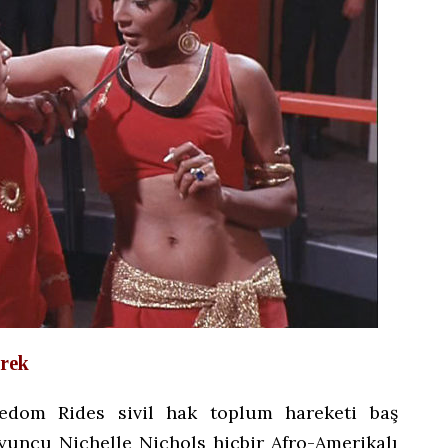
rek
eedom Rides sivil hak toplum hareketi baş
 oyuncu Nichelle Nichols hiçbir Afro-Amerikalı