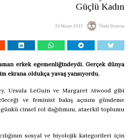
Güçlü Kadın
20 Nisan 2017
Öteki Sinema
zaman erkek egemenliğindeydi. Gerçek dünya
şim ekrana oldukça yavaş yansıyordu.
rcy, Ursula LeGuin ve Margaret Atwood gibi
eleceği ve feminist bakış açısını gündeme
 o günkü cinsel rol dağılımını, ataerkil toplumu
ılığının sosyal ve biyolojik kategorileri için