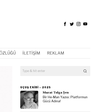
SÖZLÜĞÜ
İLETIŞIM
REKLAM
UÇUŞ EKIBI – 2025
Murat Tolga Şen
Bir He-Man Yazısı: Platformun
Gücü Adına!