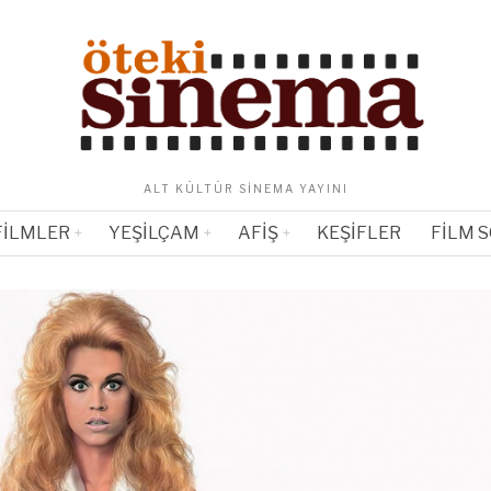
ALT KÜLTÜR SINEMA YAYINI
FILMLER
YEŞILÇAM
AFIŞ
KEŞIFLER
FILM 