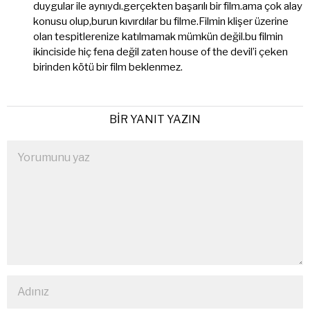
duygular ile aynıydı.gerçekten başarılı bir film.ama çok alay
konusu olup,burun kıvırdılar bu filme.Filmin klişer üzerine
olan tespitlerenize katılmamak mümkün değil.bu filmin
ikinciside hiç fena değil zaten house of the devil’i çeken
birinden kötü bir film beklenmez.
BIR YANIT YAZIN