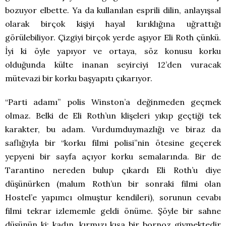
bozuyor elbette. Ya da kullanılan esprili dilin, anlayışsal
olarak birçok kişiyi hayal kırıklığına uğrattığı
görülebiliyor. Çizgiyi birçok yerde aşıyor Eli Roth çünkü.
İyi ki öyle yapıyor ve ortaya, söz konusu korku
olduğunda külte inanan seyirciyi 12’den vuracak
mütevazi bir korku başyapıtı çıkarıyor.
“Parti adamı” polis Winston’a değinmeden geçmek
olmaz. Belki de Eli Roth’un klişeleri yıkıp geçtiği tek
karakter, bu adam. Vurdumduymazlığı ve biraz da
saflığıyla bir “korku filmi polisi”nin ötesine geçerek
yepyeni bir sayfa açıyor korku semalarında. Bir de
Tarantino nereden bulup çıkardı Eli Roth’u diye
düşünürken (malum Roth’un bir sonraki filmi olan
Hostel’e yapımcı olmuştur kendileri), sorunun cevabı
filmi tekrar izlememle geldi önüme. Şöyle bir sahne
düşünün ki; kadın, kırmızı kısa bir bornoz giymektedir