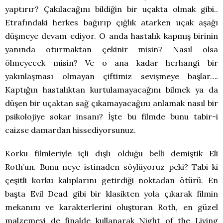
yaptırır? Çakılacağını bildiğin bir uçakta olmak gibi..
Etrafındaki herkes bağırıp çığlık atarken uçak aşağı
düşmeye devam ediyor. O anda hastalık kapmış birinin
yanında oturmaktan çekinir misin? Nasıl olsa
ölmeyecek misin? Ve o ana kadar herhangi bir
yakınlaşması olmayan çiftimiz sevişmeye başlar….
Kaptığın hastalıktan kurtulamayacağını bilmek ya da
düşen bir uçaktan sağ çıkamayacağını anlamak nasıl bir
psikolojiye sokar insanı? İşte bu filmde bunu tabir-i
caizse damardan hissediyorsunuz.
Korku filmleriyle içli dışlı olduğu belli demiştik Eli
Roth’un. Bunu neye istinaden söylüyoruz peki? Tabi ki
çeşitli korku kalıplarını getirdiği noktadan ötürü. En
başta Evil Dead gibi bir klasikten yola çıkarak filmin
mekanını ve karakterlerini oluşturan Roth, en güzel
malzemeyi de finalde kullanarak Night of the Living