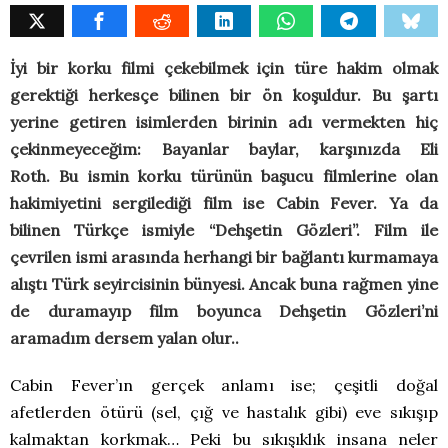
İyi bir korku filmi çekebilmek için türe hakim olmak
gerektiği herkesçe bilinen bir ön koşuldur. Bu şartı
yerine getiren isimlerden birinin adı vermekten hiç
çekinmeyeceğim: Bayanlar baylar, karşınızda
Eli
Roth
.
Bu ismin korku türünün başucu filmlerine olan
hakimiyetini sergilediği film ise
Cabin Fever
. Ya da
bilinen Türkçe ismiyle “Dehşetin Gözleri”. Film ile
çevrilen ismi arasında herhangi bir bağlantı kurmamaya
alıştı Türk seyircisinin bünyesi. Ancak buna rağmen yine
de duramayıp film boyunca Dehşetin Gözleri’ni
aramadım dersem yalan olur..
Cabin Fever’ın gerçek anlamı ise; çeşitli doğal
afetlerden ötürü (sel, çığ ve hastalık gibi) eve sıkışıp
kalmaktan korkmak… Peki bu sıkışıklık insana neler