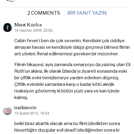
2 COMMENTS
BIR YANIT YAZIN
Murat Kızılca
16 Haziran 2009, 23:52
dedi
ki:
Cabin Fever’ı ben de çok severim. Kendisini çok ciddiye
almayan havası ve kendisiyle dalga geçmeyi bilmesi filmin
artı yönleri. İhmal edilmemesi gereken bir mücevher.
Filmin hikayesi, aynı zamanda senaryoyu da yazmış olan Eli
Roth’un aklına, ilk olarak İzlanda’yı ziyareti esnasında eski
bir çiftlik evini temizlemeye yardım ederken düşmüş.
Çiftlik evindeki samanlara karşı o kadar kötü alerjik
reaksiyon göstermiş ki bütün yüzü yara ve kan içinde
kalmış.
trashmovie
15 Şubat 2012, 19:24
dedi
ki:
belki biraz abartılı olacak ama bu filmi izledikten sonra
hissettiğim duygular evil dead’i izlediğimden sonra ki