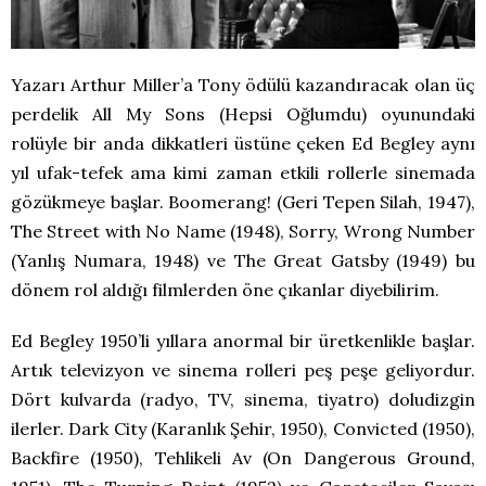
Yazarı Arthur Miller’a Tony ödülü kazandıracak olan üç
perdelik All My Sons (Hepsi Oğlumdu) oyunundaki
rolüyle bir anda dikkatleri üstüne çeken Ed Begley aynı
yıl ufak-tefek ama kimi zaman etkili rollerle sinemada
gözükmeye başlar. Boomerang! (Geri Tepen Silah, 1947),
The Street with No Name (1948), Sorry, Wrong Number
(Yanlış Numara, 1948) ve The Great Gatsby (1949) bu
dönem rol aldığı filmlerden öne çıkanlar diyebilirim.
Ed Begley 1950’li yıllara anormal bir üretkenlikle başlar.
Artık televizyon ve sinema rolleri peş peşe geliyordur.
Dört kulvarda (radyo, TV, sinema, tiyatro) doludizgin
ilerler. Dark City (Karanlık Şehir, 1950), Convicted (1950),
Backfire (1950), Tehlikeli Av (On Dangerous Ground,