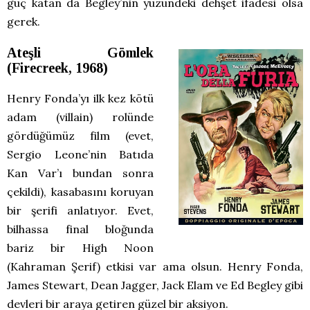
güç katan da Begley’nin yüzündeki dehşet ifadesi olsa
gerek.
Ateşli Gömlek
(Firecreek, 1968)
Henry Fonda’yı ilk kez kötü
adam (villain) rolünde
gördüğümüz film (evet,
Sergio Leone’nin Batıda
Kan Var’ı bundan sonra
çekildi), kasabasını koruyan
bir şerifi anlatıyor. Evet,
bilhassa final bloğunda
bariz bir High Noon
(Kahraman Şerif) etkisi var ama olsun. Henry Fonda,
James Stewart, Dean Jagger, Jack Elam ve Ed Begley gibi
devleri bir araya getiren güzel bir aksiyon.