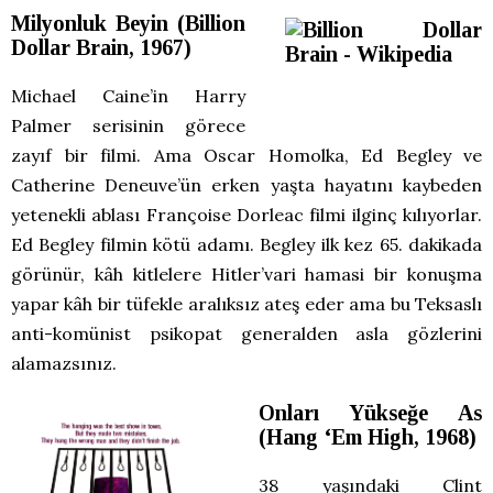
Milyonluk Beyin (Billion
Dollar Brain, 1967)
Michael Caine’in Harry
Palmer serisinin görece
zayıf bir filmi. Ama Oscar Homolka, Ed Begley ve
Catherine Deneuve’ün erken yaşta hayatını kaybeden
yetenekli ablası Françoise Dorleac filmi ilginç kılıyorlar.
Ed Begley filmin kötü adamı. Begley ilk kez 65. dakikada
görünür, kâh kitlelere Hitler’vari hamasi bir konuşma
yapar kâh bir tüfekle aralıksız ateş eder ama bu Teksaslı
anti-komünist psikopat generalden asla gözlerini
alamazsınız.
Onları Yükseğe As
(Hang ‘Em High, 1968)
38 yaşındaki Clint