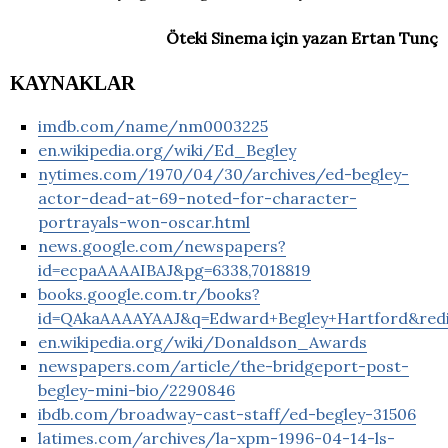
Öteki Sinema için yazan Ertan Tunç
KAYNAKLAR
imdb.com/name/nm0003225
en.wikipedia.org/wiki/Ed_Begley
nytimes.com/1970/04/30/archives/ed-begley-
actor-dead-at-69-noted-for-character-
portrayals-won-oscar.html
news.google.com/newspapers?
id=ecpaAAAAIBAJ&pg=6338,7018819
books.google.com.tr/books?
id=QAkaAAAAYAAJ&q=Edward+Begley+Hartford&red
en.wikipedia.org/wiki/Donaldson_Awards
newspapers.com/article/the-bridgeport-post-
begley-mini-bio/2290846
ibdb.com/broadway-cast-staff/ed-begley-31506
latimes.com/archives/la-xpm-1996-04-14-ls-