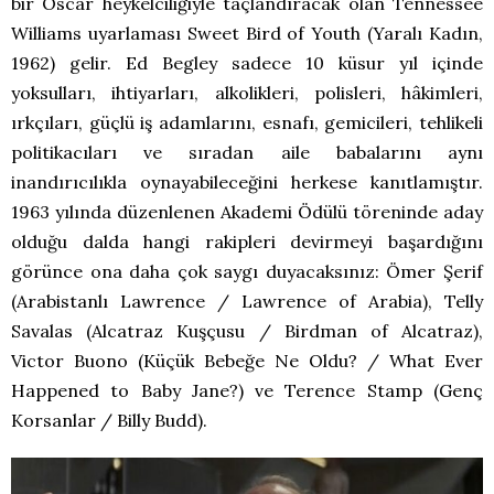
bir Oscar heykelciliğiyle taçlandıracak olan Tennessee
Williams uyarlaması Sweet Bird of Youth (Yaralı Kadın,
1962) gelir. Ed Begley sadece 10 küsur yıl içinde
yoksulları, ihtiyarları, alkolikleri, polisleri, hâkimleri,
ırkçıları, güçlü iş adamlarını, esnafı, gemicileri, tehlikeli
politikacıları ve sıradan aile babalarını aynı
inandırıcılıkla oynayabileceğini herkese kanıtlamıştır.
1963 yılında düzenlenen Akademi Ödülü töreninde aday
olduğu dalda hangi rakipleri devirmeyi başardığını
görünce ona daha çok saygı duyacaksınız: Ömer Şerif
(Arabistanlı Lawrence / Lawrence of Arabia), Telly
Savalas (Alcatraz Kuşçusu / Birdman of Alcatraz),
Victor Buono (Küçük Bebeğe Ne Oldu? / What Ever
Happened to Baby Jane?) ve Terence Stamp (Genç
Korsanlar / Billy Budd).