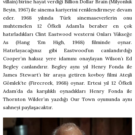
villain) birine hayat verdiği Billion Dollar Brain (Milyonluk
Beyin, 1967) ile sinema kariyerini renklendirmeye devam
eder. 1968 yılında Türk sinemaseverlerin onu
muhtemelen 12 Öfkeli Adam’la beraber en çok
hatırladıkları Clint Eastwood westerni Onları Yükseğe
As (Hang ‘Em High, 1968) filminde oynar.
Hatırlayacağınız gibi Eastwood’un canlandırdığı
Cooper’ın haksız yere idamını onaylayan Wilson’ı Ed
Begley canlandırır. Begley aynı yıl Henry Fonda ile
James Stewart’ı bir araya getiren kovboy filmi Ateşli
Gömlek’te (Firecreek, 1968) oynar. Ertesi yıl 12 Öfkeli
Adam’da da karşılıklı oynadıkları Henry Fonda ile
Thornton Wilder’ın yazdığı Our Town oyununda aynı
sahneyi paylaşacaktır.