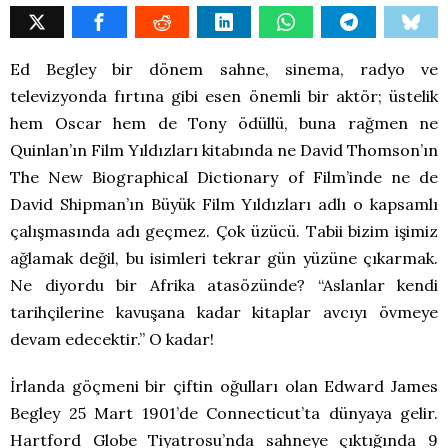
Ed Begley bir dönem sahne, sinema, radyo ve
televizyonda fırtına gibi esen önemli bir aktör; üstelik
hem Oscar hem de Tony ödüllü, buna rağmen ne
Quinlan’ın Film Yıldızları kitabında ne David Thomson’ın
The New Biographical Dictionary of Film’inde ne de
David Shipman’ın Büyük Film Yıldızları adlı o kapsamlı
çalışmasında adı geçmez. Çok üzücü. Tabii bizim işimiz
ağlamak değil, bu isimleri tekrar gün yüzüne çıkarmak.
Ne diyordu bir Afrika atasözünde? “Aslanlar kendi
tarihçilerine kavuşana kadar kitaplar avcıyı övmeye
devam edecektir.” O kadar!
İrlanda göçmeni bir çiftin oğulları olan Edward James
Begley 25 Mart 1901’de Connecticut’ta dünyaya gelir.
Hartford Globe Tiyatrosu’nda sahneye çıktığında 9