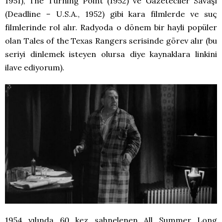
1951), The Turning Point (1952) ve Gazeteciler Savaşı
(Deadline – U.S.A., 1952) gibi kara filmlerde ve suç
filmlerinde rol alır. Radyoda o dönem bir hayli popüler
olan Tales of the Texas Rangers serisinde görev alır (bu
seriyi dinlemek isteyen olursa diye kaynaklara linkini
ilave ediyorum).
1954 yılında 60 kez sahnelenen All Summer Long