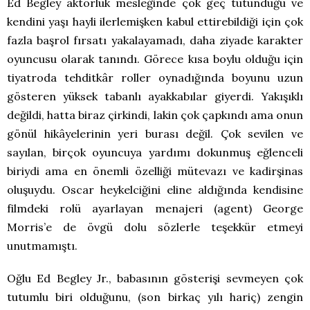
Ed Begley aktörlük mesleğinde çok geç tutunduğu ve
kendini yaşı hayli ilerlemişken kabul ettirebildiği için çok
fazla başrol fırsatı yakalayamadı, daha ziyade karakter
oyuncusu olarak tanındı. Görece kısa boylu olduğu için
tiyatroda tehditkâr roller oynadığında boyunu uzun
gösteren yüksek tabanlı ayakkabılar giyerdi. Yakışıklı
değildi, hatta biraz çirkindi, lakin çok çapkındı ama onun
gönül hikâyelerinin yeri burası değil. Çok sevilen ve
sayılan, birçok oyuncuya yardımı dokunmuş eğlenceli
biriydi ama en önemli özelliği mütevazı ve kadirşinas
oluşuydu. Oscar heykelciğini eline aldığında kendisine
filmdeki rolü ayarlayan menajeri (agent) George
Morris’e de övgü dolu sözlerle teşekkür etmeyi
unutmamıştı.
Oğlu Ed Begley Jr., babasının gösterişi sevmeyen çok
tutumlu biri olduğunu, (son birkaç yılı hariç) zengin