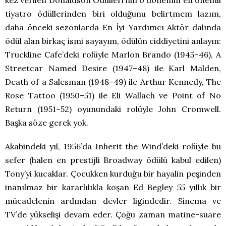
tiyatro ödüllerinden biri olduğunu belirtmem lazım,
daha önceki sezonlarda En İyi Yardımcı Aktör dalında
ödül alan birkaç ismi sayayım, ödülün ciddiyetini anlayın:
Truckline Cafe’deki rolüyle Marlon Brando (1945–46), A
Streetcar Named Desire (1947–48) ile Karl Malden,
Death of a Salesman (1948–49) ile Arthur Kennedy, The
Rose Tattoo (1950–51) ile Eli Wallach ve Point of No
Return (1951–52) oyunundaki rolüyle John Cromwell.
Başka söze gerek yok.
Akabindeki yıl, 1956’da Inherit the Wind’deki rolüyle bu
sefer (halen en prestijli Broadway ödülü kabul edilen)
Tony’yi kucaklar. Çocukken kurduğu bir hayalin peşinden
inanılmaz bir kararlılıkla koşan Ed Begley 55 yıllık bir
mücadelenin ardından devler ligindedir. Sinema ve
TV’de yükselişi devam eder. Çoğu zaman matine-suare