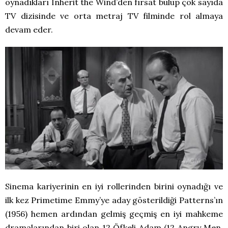
oynadıkları Inherit the Wind’den fırsat bulup çok sayıda
TV dizisinde ve orta metraj TV filminde rol almaya
devam eder.
Sinema kariyerinin en iyi rollerinden birini oynadığı ve
ilk kez Primetime Emmy’ye aday gösterildiği Patterns’ın
(1956) hemen ardından gelmiş geçmiş en iyi mahkeme
dramalarından biri olan 12 Öfkeli Adam (12 Angry Men,