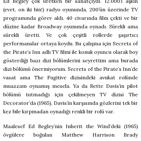
Ed Begley çok üretken bir sanatçıydı. 12.000’i aşkın
(evet, on iki bin!) radyo oyununda, 200’ün üzerinde TV
programında görev aldı. 40 civarında film çekti ve bir
düzine kadar Broadway oyununda oynadı. Sürekli ama
sürekli üretti. Ve çok çeşitli rollerde şaşırtıcı
performanslar ortaya koydu. Bu çalışma için Secrets of
the Pirate’s Inn adlı TV filmi ile konuk oyuncu olarak boy
gösterdiği bazı dizi bölümlerini seyrettim ama burada
dizi bölümü önermiyorum. Secrets of the Pirate’s Inn’de
vasat ama The Fugitive dizisindeki avukat rolünde
muazzam oynamış mesela. Ya da Bette Davis’in pilot
bölümü tutmadığı için çekilmeyen TV dizisi The
Decorator’da (1965), Davis’in karşısında gözlerini tek bir
kez bile kırpmadan oynadığı renkli bir rolü var.
Maalesef Ed Begley’nin Inherit the Wind’deki (1965)
övgülere boğulan Matthew Harrison Brady