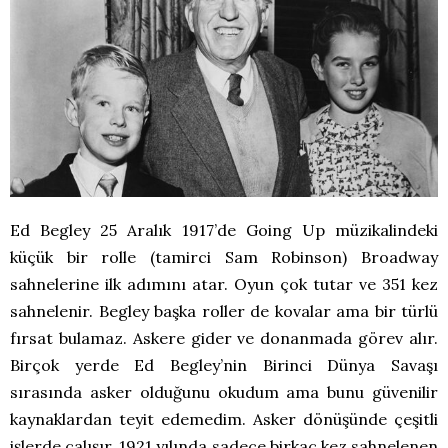
Ed Begley 25 Aralık 1917’de Going Up müzikalindeki
küçük bir rolle (tamirci Sam Robinson) Broadway
sahnelerine ilk adımını atar. Oyun çok tutar ve 351 kez
sahnelenir. Begley başka roller de kovalar ama bir türlü
fırsat bulamaz. Askere gider ve donanmada görev alır.
Birçok yerde Ed Begley’nin Birinci Dünya Savaşı
sırasında asker olduğunu okudum ama bunu güvenilir
kaynaklardan teyit edemedim. Asker dönüşünde çeşitli
işlerde çalışır. 1921 yılında sadece birkaç kez sahnelenen