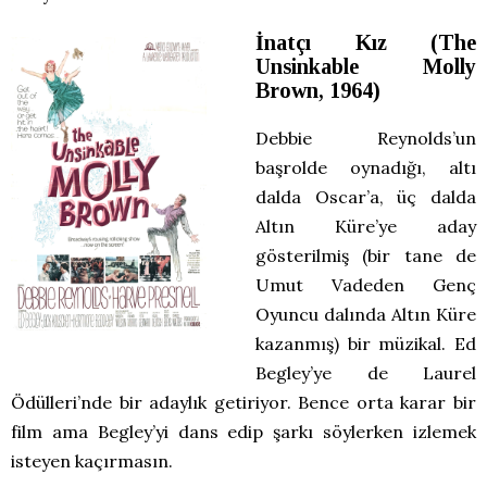
İnatçı Kız (The
Unsinkable Molly
Brown, 1964)
Debbie Reynolds’un
başrolde oynadığı, altı
dalda Oscar’a, üç dalda
Altın Küre’ye aday
gösterilmiş (bir tane de
Umut Vadeden Genç
Oyuncu dalında Altın Küre
kazanmış) bir müzikal. Ed
Begley’ye de Laurel
Ödülleri’nde bir adaylık getiriyor. Bence orta karar bir
film ama Begley’yi dans edip şarkı söylerken izlemek
isteyen kaçırmasın.