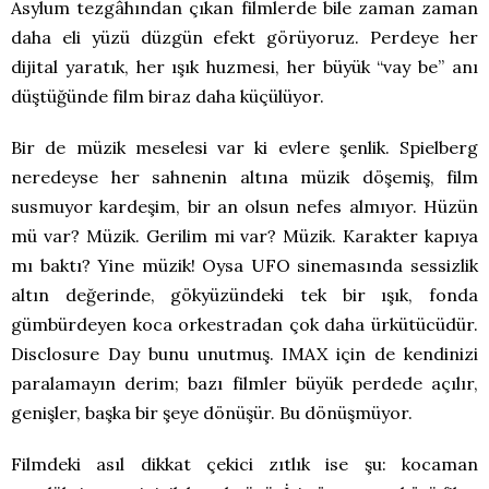
Asylum tezgâhından çıkan filmlerde bile zaman zaman
daha eli yüzü düzgün efekt görüyoruz. Perdeye her
dijital yaratık, her ışık huzmesi, her büyük “vay be” anı
düştüğünde film biraz daha küçülüyor.
Bir de müzik meselesi var ki evlere şenlik. Spielberg
neredeyse her sahnenin altına müzik döşemiş, film
susmuyor kardeşim, bir an olsun nefes almıyor. Hüzün
mü var? Müzik. Gerilim mi var? Müzik. Karakter kapıya
mı baktı? Yine müzik! Oysa UFO sinemasında sessizlik
altın değerinde, gökyüzündeki tek bir ışık, fonda
gümbürdeyen koca orkestradan çok daha ürkütücüdür.
Disclosure Day bunu unutmuş. IMAX için de kendinizi
paralamayın derim; bazı filmler büyük perdede açılır,
genişler, başka bir şeye dönüşür. Bu dönüşmüyor.
Filmdeki asıl dikkat çekici zıtlık ise şu: kocaman