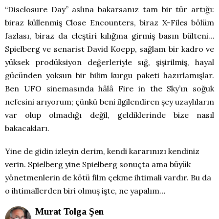
“Disclosure Day” aslına bakarsanız tam bir tür artığı:
biraz küllenmiş Close Encounters, biraz X-Files bölüm
fazlası, biraz da eleştiri kılığına girmiş basın bülteni…
Spielberg ve senarist David Koepp, sağlam bir kadro ve
yüksek prodüksiyon değerleriyle sığ, şişirilmiş, hayal
gücünden yoksun bir bilim kurgu paketi hazırlamışlar.
Ben UFO sinemasında hâlâ Fire in the Sky’ın soğuk
nefesini arıyorum; çünkü beni ilgilendiren şey uzaylıların
var olup olmadığı değil, geldiklerinde bize nasıl
bakacakları.
Yine de gidin izleyin derim, kendi kararınızı kendiniz
verin. Spielberg yine Spielberg sonuçta ama büyük
yönetmenlerin de kötü film çekme ihtimali vardır. Bu da
o ihtimallerden biri olmuş işte, ne yapalım…
Murat Tolga Şen