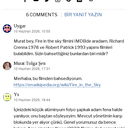
6 COMMENTS
BIR YANIT YAZIN
Uygar
10 Haziran 2026, 10:55
dedi
ki:
Murat bey, Fire in the sky filmini IMDBde aradaım, Richard
Crenna 1978 ve Robert Patrick 1993 yapımı filmleri
bulabildim. Sizin bahsettiğiniz bunlardan biri midir?
Murat Tolga Şen
10 Haziran 2026, 17:31
dedi
ki:
Merhaba, bu filmden bahsediyorum.
https://en.wikipedia.org/wiki/Fire_in_the_Sky
Ys
10 Haziran 2026, 18:44
dedi
ki:
İçinizdeki küçük alüminyum folyo şapkalı adam fena halde
yanılıyor, onu baştan söyleyeyim. Mevcut yönetimin karşı
blokunda yer alıyor çünkü. Genel yorumunuz da bence