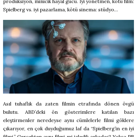
prodüksiyon, minicik hayal gücü. İyi yönetmen, kötü film:
Spielberg vs. iyi pazarlama, kötü sinema: stüdyo…
Asıl tuhaflık da zaten filmin etrafında dönen övgü
bulutu. ABD’deki ön gösterimlere katılan bazı
eleştirmenler neredeyse aynı cümlelerle filmi göklere
çıkarıyor, en çok duyduğumuz laf da “Spielberg’in en iyi
filmi.” Gerçekten aynı filmi mi izledik arkadaş? Yoksa PR