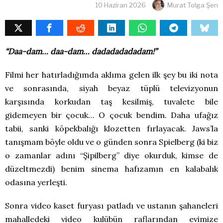
10 Haziran 2026
Murat Tolga Şen
“Daa-dam… daa-dam… dadadadadadam!”
Filmi her hatırladığımda aklıma gelen ilk şey bu iki nota
ve sonrasında, siyah beyaz tüplü televizyonun
karşısında korkudan taş kesilmiş, tuvalete bile
gidemeyen bir çocuk… O çocuk bendim. Daha ufağız
tabii, sanki köpekbalığı klozetten fırlayacak. Jaws’la
tanışmam böyle oldu ve o günden sonra Spielberg (ki biz
o zamanlar adını “Şipilberg” diye okurduk, kimse de
düzeltmezdi) benim sinema hafızamın en kalabalık
odasına yerleşti.
Sonra video kaset furyası patladı ve ustanın şahaneleri
mahalledeki video kulübün raflarından evimize