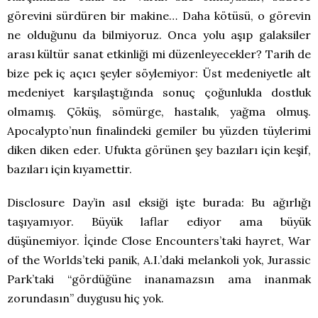
görevini sürdüren bir makine… Daha kötüsü, o görevin
ne olduğunu da bilmiyoruz. Onca yolu aşıp galaksiler
arası kültür sanat etkinliği mi düzenleyecekler? Tarih de
bize pek iç açıcı şeyler söylemiyor: Üst medeniyetle alt
medeniyet karşılaştığında sonuç çoğunlukla dostluk
olmamış. Çöküş, sömürge, hastalık, yağma olmuş.
Apocalypto’nun finalindeki gemiler bu yüzden tüylerimi
diken diken eder. Ufukta görünen şey bazıları için keşif,
bazıları için kıyamettir.
Disclosure Day’in asıl eksiği işte burada: Bu ağırlığı
taşıyamıyor. Büyük laflar ediyor ama büyük
düşünemiyor. İçinde Close Encounters’taki hayret, War
of the Worlds’teki panik, A.I.’daki melankoli yok, Jurassic
Park’taki “gördüğüne inanamazsın ama inanmak
zorundasın” duygusu hiç yok.