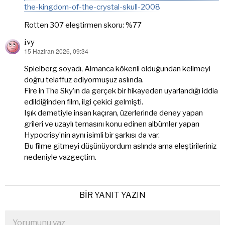
the-kingdom-of-the-crystal-skull-2008
Rotten 307 eleştirmen skoru: %77
ivy
15 Haziran 2026, 09:34
dedi
ki:
Spielberg soyadı, Almanca kökenli olduğundan kelimeyi
doğru telaffuz ediyormuşuz aslında.
Fire in The Sky’ın da gerçek bir hikayeden uyarlandığı iddia
edildiğinden film, ilgi çekici gelmişti.
Işık demetiyle insan kaçıran, üzerlerinde deney yapan
grileri ve uzaylı temasını konu edinen albümler yapan
Hypocrisy’nin aynı isimli bir şarkısı da var.
Bu filme gitmeyi düşünüyordum aslında ama eleştirileriniz
nedeniyle vazgeçtim.
BIR YANIT YAZIN