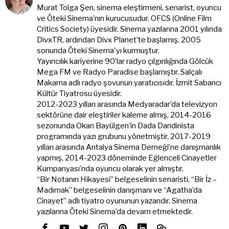
Murat Tolga Şen, sinema eleştirmeni, senarist, oyuncu
ve Öteki Sinema’nın kurucusudur. OFCS (Online Film
Critics Society) üyesidir. Sinema yazılarına 2001 yılında
DivxTR, ardından Divx Planet’te başlamış, 2005
sonunda Öteki Sinema'yı kurmuştur.
Yayıncılık kariyerine 90’lar radyo çılgınlığında Gölcük
Mega FM ve Radyo Paradise başlamıştır. Salçalı
Makarna adlı radyo şovunun yaratıcısıdır. İzmit Sabancı
Kültür Tiyatrosu üyesidir.
2012-2023 yılları arasında Medyaradar’da televizyon
sektörüne dair eleştiriler kaleme almış, 2014-2016
sezonunda Okan Bayülgen’in Dada Dandinista
programında yazı grubunu yönetmiştir. 2017-2019
yılları arasında Antalya Sinema Derneği’ne danışmanlık
yapmış, 2014-2023 döneminde Eğlenceli Cinayetler
Kumpanyası’nda oyuncu olarak yer almıştır.
“Bir Notanın Hikayesi” belgeselinin senaristi, “Bir İz –
Madımak” belgeselinin danışmanı ve “Agatha’da
Cinayet” adlı tiyatro oyununun yazarıdır. Sinema
yazılarına Öteki Sinema’da devam etmektedir.