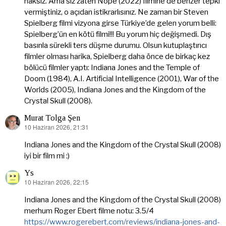
haksız. Ama siz zaten Nope (2022) filmine de benzer tepki
vermiştiniz, o açıdan istikrarlısınız. Ne zaman bir Steven
Spielberg filmi vizyona girse Türkiye’de gelen yorum belli:
Spielberg’ün en kötü filmi!!! Bu yorum hiç değişmedi. Dış
basınla sürekli ters düşme durumu. Olsun kutuplaştırıcı
filmler olması harika, Spielberg daha önce de birkaç kez
bölücü filmler yaptı: Indiana Jones and the Temple of
Doom (1984), A.I. Artificial Intelligence (2001), War of the
Worlds (2005), Indiana Jones and the Kingdom of the
Crystal Skull (2008).
Murat Tolga Şen
10 Haziran 2026, 21:31
dedi
ki:
Indiana Jones and the Kingdom of the Crystal Skull (2008)
iyi bir film mi :)
Ys
10 Haziran 2026, 22:15
dedi
ki:
Indiana Jones and the Kingdom of the Crystal Skull (2008)
merhum Roger Ebert filme notu: 3.5/4
https://www.rogerebert.com/reviews/indiana-jones-and-