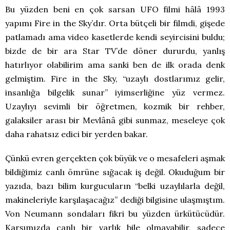
Bu yüzden beni en çok sarsan UFO filmi hâlâ 1993
yapımı Fire in the Sky’dır. Orta bütçeli bir filmdi, gişede
patlamadı ama video kasetlerde kendi seyircisini buldu;
bizde de bir ara Star TV’de döner dururdu, yanlış
hatırlıyor olabilirim ama sanki ben de ilk orada denk
gelmiştim. Fire in the Sky, “uzaylı dostlarımız gelir,
insanlığa bilgelik sunar” iyimserliğine yüz vermez.
Uzaylıyı sevimli bir öğretmen, kozmik bir rehber,
galaksiler arası bir Mevlânâ gibi sunmaz, meseleye çok
daha rahatsız edici bir yerden bakar.
Çünkü evren gerçekten çok büyük ve o mesafeleri aşmak
bildiğimiz canlı ömrüne sığacak iş değil. Okuduğum bir
yazıda, bazı bilim kurgucuların “belki uzaylılarla değil,
makineleriyle karşılaşacağız” dediği bilgisine ulaşmıştım.
Von Neumann sondaları fikri bu yüzden ürkütücüdür.
Karşımızda canlı bir varlık bile olmayabilir, sadece