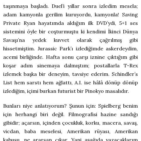
taşınmaya başladı. Duel’i yıllar sonra izledim mesela;
adam kamyonla gerilim kuruyordu, kamyonla! Saving
Private Ryan hayatımda aldığım ilk DVD’ydi, 5+1 ses
sistemini öyle bir coşturmuştu ki kendimi İkinci Dünya
Savaşı’na yedek kuvvet olarak çağrılmış gibi
hissetmiştim. Jurassic Park’ı izlediğimde askerdeydim,
acemi birliğinde. Hafta sonu çarşı iznine çıktığım gibi
koşar adım sinemaya dalmıştım; postallarla T-Rex
izlemek başka bir deneyim, tavsiye ederim. Schindler’s
List hem sarstı hem ağlattı, A.I. ise hâlâ dönüp dönüp
izlediğim, içimi burkan futurist bir Pinokyo masalıdır.
Bunları niye anlatıyorum? Şunun için: Spielberg benim
için herhangi biri değil. Filmografisi hazine sandığı
gibidir; açarsın, içinden çocukluk, korku, macera, savaş,
vicdan, baba meselesi, Amerikan rüyası, Amerikan
kabusu, ne ararsan çıkar. Yani aşağıda yazacaklarım