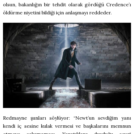
olsun, bakanlığın bir tehdit olarak gördüğü Credence’ı
öldürme niyetini bildiği için anlaşmayı reddeder.
Redmayne şunları söylüyor: “Newt’un sevdiğim yanı
kendi iç sesine kulak vermesi ve başkalarını memnun
etmeye çalışmaması. Yaratıklara duyduğu sevgi