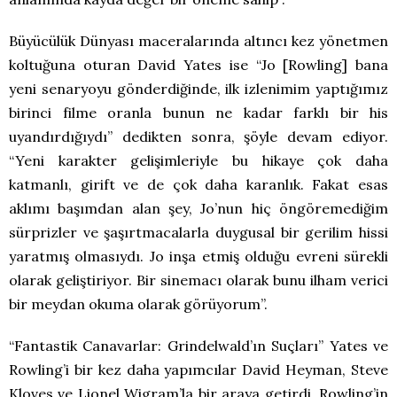
Büyücülük Dünyası maceralarında altıncı kez yönetmen
koltuğuna oturan David Yates ise “Jo [Rowling] bana
yeni senaryoyu gönderdiğinde, ilk izlenimim yaptığımız
birinci filme oranla bunun ne kadar farklı bir his
uyandırdığıydı” dedikten sonra, şöyle devam ediyor.
“Yeni karakter gelişimleriyle bu hikaye çok daha
katmanlı, girift ve de çok daha karanlık. Fakat esas
aklımı başımdan alan şey, Jo’nun hiç öngöremediğim
sürprizler ve şaşırtmacalarla duygusal bir gerilim hissi
yaratmış olmasıydı. Jo inşa etmiş olduğu evreni sürekli
olarak geliştiriyor. Bir sinemacı olarak bunu ilham verici
bir meydan okuma olarak görüyorum”.
“Fantastik Canavarlar: Grindelwald’ın Suçları” Yates ve
Rowling’i bir kez daha yapımcılar David Heyman, Steve
Kloves ve Lionel Wigram’la bir araya getirdi. Rowling’in