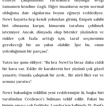
tamamen kendine özgü. Diğer insanların neyin normal
olduğuna dair olgularına boyun eğmeyi reddediyor.
Newt hayatta hep kendi yolundan gitmiş. Empati sahibi
biri olmasına karşın, kimsenin tarafına çekilmek
istemiyor. Ancak, dünyada olup bitenler yüzünden ve
riskler çok fazla arttığı için, taraf seçmesinin
gerekeceği bir an yakın olabilir. İşte bu, onun
yolculuğunun bir parçası”.
Yates ise şunu ekliyor: “Bu kez Newt’ta biraz daha ciddi
bir hava var. Eddie de karakterin her yüzünü çok güzel
yansıttı. Onunla çalışmak bir zevk… Bir sürü fikri var ve
sonsuz yaratıcı”.
Newt bakanlığın teklifini yeni reddetmiştir ki, başka biri
tarafından Credence’ı bulması teklif edilir. Fakat bu
kişinin amacı çok farklıdır. Londra’nın kalbinde St. Paul’s