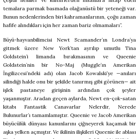
temalara parmak basmada olağanüstü bir yeteneği var.
Bunun nedenlerinden biri kahramanlarının, çoğu zaman
hafife alındıkları için her zaman bariz olmamaları”.
Büyü-hayvanbilimcisi Newt Scamander’ın Londra’ya
gitmek üzere New York’tan ayrılıp umutlu Tina
Goldstein’i limanda bırakmasının ve Queenie
Goldstein’nin bir No-Maj (Muggle’ın Amerikan
İngilizcesi’ndeki adı) olan Jacob Kowalski’ye —anıları
silindiği halde onu bir şekilde tanırmış gibi görünen— ait
işlek pastaneye girişinin ardından çok şeyler
yaşanmıştır. Aradan geçen aylarda, Newt en-çok-satan
kitabı Fantastik Canavarlar Nelerdir, Nerede
Bulunurlar’ı tamamlamıştır. Queenie ve Jacob Amerikan
büyücülük dünyası kanunlarını çiğneyerek kaçamak bir
aşka yelken açmıştır. Ve ikilinin ilişkileri Queenie ile ablası