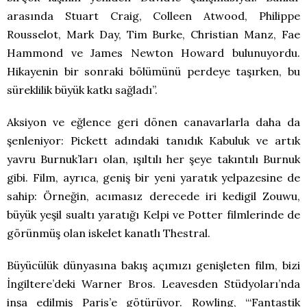
arasında Stuart Craig, Colleen Atwood, Philippe
Rousselot, Mark Day, Tim Burke, Christian Manz, Fae
Hammond ve James Newton Howard bulunuyordu.
Hikayenin bir sonraki bölümünü perdeye taşırken, bu
süreklilik büyük katkı sağladı”.
Aksiyon ve eğlence geri dönen canavarlarla daha da
şenleniyor: Pickett adındaki tanıdık Kabuluk ve artık
yavru Burnuk’ları olan, ışıltılı her şeye takıntılı Burnuk
gibi. Film, ayrıca, geniş bir yeni yaratık yelpazesine de
sahip: Örneğin, acımasız derecede iri kedigil Zouwu,
büyük yeşil sualtı yaratığı Kelpi ve Potter filmlerinde de
görünmüş olan iskelet kanatlı Thestral.
Büyücülük dünyasına bakış açımızı genişleten film, bizi
İngiltere’deki Warner Bros. Leavesden Stüdyoları’nda
inşa edilmiş Paris’e götürüyor. Rowling, “‘Fantastik