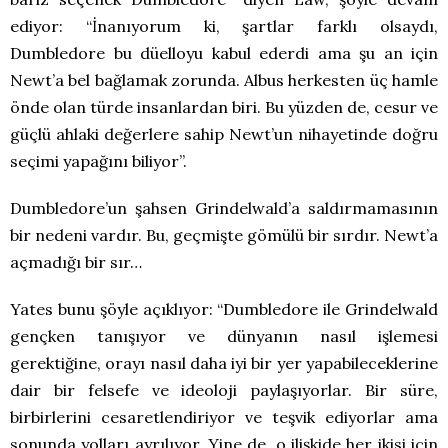
ediyor: “İnanıyorum ki, şartlar farklı olsaydı,
Dumbledore bu düelloyu kabul ederdi ama şu an için
Newt’a bel bağlamak zorunda. Albus herkesten üç hamle
önde olan türde insanlardan biri. Bu yüzden de, cesur ve
güçlü ahlaki değerlere sahip Newt’un nihayetinde doğru
seçimi yapağını biliyor”.
Dumbledore’un şahsen Grindelwald’a saldırmamasının
bir nedeni vardır. Bu, geçmişte gömülü bir sırdır. Newt’a
açmadığı bir sır…
Yates bunu şöyle açıklıyor: “Dumbledore ile Grindelwald
gençken tanışıyor ve dünyanın nasıl işlemesi
gerektiğine, orayı nasıl daha iyi bir yer yapabileceklerine
dair bir felsefe ve ideoloji paylaşıyorlar. Bir süre,
birbirlerini cesaretlendiriyor ve teşvik ediyorlar ama
sonunda yolları ayrılıyor. Yine de, o ilişkide her ikisi için