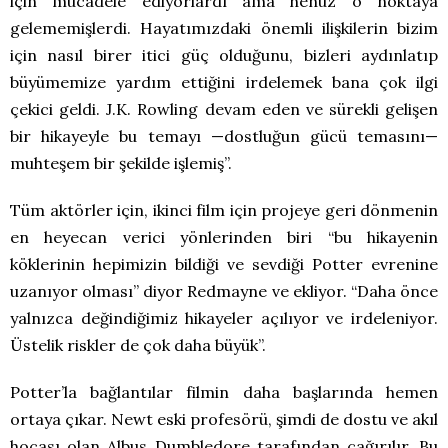
için mücadele ediyorlardı ama henüz o noktaya
gelememişlerdi. Hayatımızdaki önemli ilişkilerin bizim
için nasıl birer itici güç olduğunu, bizleri aydınlatıp
büyümemize yardım ettiğini irdelemek bana çok ilgi
çekici geldi. J.K. Rowling devam eden ve sürekli gelişen
bir hikayeyle bu temayı —dostluğun gücü temasını—
muhteşem bir şekilde işlemiş”.
Tüm aktörler için, ikinci film için projeye geri dönmenin
en heyecan verici yönlerinden biri “bu hikayenin
köklerinin hepimizin bildiği ve sevdiği Potter evrenine
uzanıyor olması” diyor Redmayne ve ekliyor. “Daha önce
yalnızca değindiğimiz hikayeler açılıyor ve irdeleniyor.
Üstelik riskler de çok daha büyük”.
Potter’la bağlantılar filmin daha başlarında hemen
ortaya çıkar. Newt eski profesörü, şimdi de dostu ve akıl
hocası olan Albus Dumbledore tarafından çağırılır. Bu