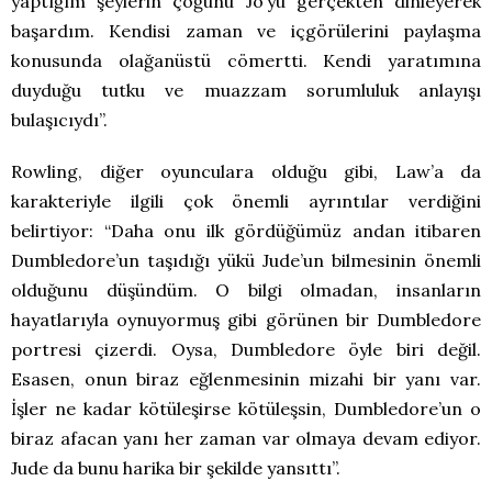
yaptığım şeylerin çoğunu Jo’yu gerçekten dinleyerek
başardım. Kendisi zaman ve içgörülerini paylaşma
konusunda olağanüstü cömertti. Kendi yaratımına
duyduğu tutku ve muazzam sorumluluk anlayışı
bulaşıcıydı”.
Rowling, diğer oyunculara olduğu gibi, Law’a da
karakteriyle ilgili çok önemli ayrıntılar verdiğini
belirtiyor: “Daha onu ilk gördüğümüz andan itibaren
Dumbledore’un taşıdığı yükü Jude’un bilmesinin önemli
olduğunu düşündüm. O bilgi olmadan, insanların
hayatlarıyla oynuyormuş gibi görünen bir Dumbledore
portresi çizerdi. Oysa, Dumbledore öyle biri değil.
Esasen, onun biraz eğlenmesinin mizahi bir yanı var.
İşler ne kadar kötüleşirse kötüleşsin, Dumbledore’un o
biraz afacan yanı her zaman var olmaya devam ediyor.
Jude da bunu harika bir şekilde yansıttı”.