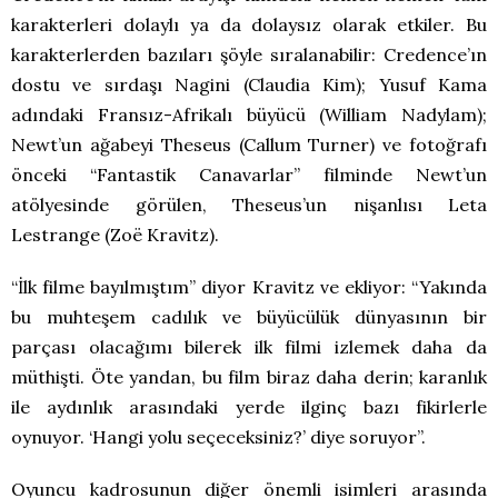
karakterleri dolaylı ya da dolaysız olarak etkiler. Bu
karakterlerden bazıları şöyle sıralanabilir: Credence’ın
dostu ve sırdaşı Nagini (Claudia Kim); Yusuf Kama
adındaki Fransız-Afrikalı büyücü (William Nadylam);
Newt’un ağabeyi Theseus (Callum Turner) ve fotoğrafı
önceki “Fantastik Canavarlar” filminde Newt’un
atölyesinde görülen, Theseus’un nişanlısı Leta
Lestrange (Zoë Kravitz).
“İlk filme bayılmıştım” diyor Kravitz ve ekliyor: “Yakında
bu muhteşem cadılık ve büyücülük dünyasının bir
parçası olacağımı bilerek ilk filmi izlemek daha da
müthişti. Öte yandan, bu film biraz daha derin; karanlık
ile aydınlık arasındaki yerde ilginç bazı fikirlerle
oynuyor. ‘Hangi yolu seçeceksiniz?’ diye soruyor”.
Oyuncu kadrosunun diğer önemli isimleri arasında