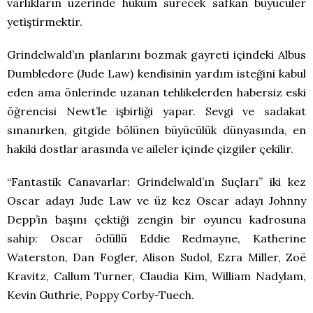
varlıkların üzerinde hüküm sürecek safkan büyücüler
yetiştirmektir.
Grindelwald’ın planlarını bozmak gayreti içindeki Albus
Dumbledore (Jude Law) kendisinin yardım isteğini kabul
eden ama önlerinde uzanan tehlikelerden habersiz eski
öğrencisi Newt’le işbirliği yapar. Sevgi ve sadakat
sınanırken, gitgide bölünen büyücülük dünyasında, en
hakiki dostlar arasında ve aileler içinde çizgiler çekilir.
“Fantastik Canavarlar: Grindelwald’ın Suçları” iki kez
Oscar adayı Jude Law ve üz kez Oscar adayı Johnny
Depp’in başını çektiği zengin bir oyuncu kadrosuna
sahip: Oscar ödüllü Eddie Redmayne, Katherine
Waterston, Dan Fogler, Alison Sudol, Ezra Miller, Zoë
Kravitz, Callum Turner, Claudia Kim, William Nadylam,
Kevin Guthrie, Poppy Corby-Tuech.