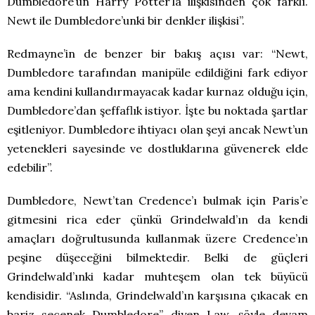
Dumbledore’un Harry Potter’la ilişkisinden çok farklı.
Newt ile Dumbledore’unki bir denkler ilişkisi”.
Redmayne’in de benzer bir bakış açısı var: “Newt,
Dumbledore tarafından manipüle edildiğini fark ediyor
ama kendini kullandırmayacak kadar kurnaz olduğu için,
Dumbledore’dan şeffaflık istiyor. İşte bu noktada şartlar
eşitleniyor. Dumbledore ihtiyacı olan şeyi ancak Newt’un
yetenekleri sayesinde ve dostluklarına güvenerek elde
edebilir”.
Dumbledore, Newt’tan Credence’ı bulmak için Paris’e
gitmesini rica eder çünkü Grindelwald’ın da kendi
amaçları doğrultusunda kullanmak üzere Credence’ın
peşine düşeceğini bilmektedir. Belki de güçleri
Grindelwald’ınki kadar muhteşem olan tek büyücü
kendisidir. “Aslında, Grindelwald’ın karşısına çıkacak en
bariz seçenek Dumbledore” diyen Law, şöyle devam