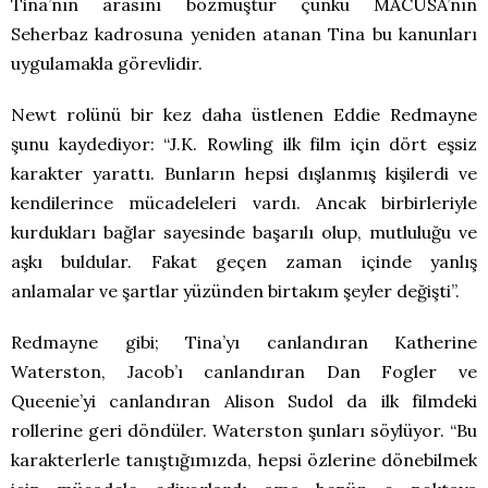
Tina’nın arasını bozmuştur çünkü MACUSA’nın
Seherbaz kadrosuna yeniden atanan Tina bu kanunları
uygulamakla görevlidir.
Newt rolünü bir kez daha üstlenen Eddie Redmayne
şunu kaydediyor: “J.K. Rowling ilk film için dört eşsiz
karakter yarattı. Bunların hepsi dışlanmış kişilerdi ve
kendilerince mücadeleleri vardı. Ancak birbirleriyle
kurdukları bağlar sayesinde başarılı olup, mutluluğu ve
aşkı buldular. Fakat geçen zaman içinde yanlış
anlamalar ve şartlar yüzünden birtakım şeyler değişti”.
Redmayne gibi; Tina’yı canlandıran Katherine
Waterston, Jacob’ı canlandıran Dan Fogler ve
Queenie’yi canlandıran Alison Sudol da ilk filmdeki
rollerine geri döndüler. Waterston şunları söylüyor. “Bu
karakterlerle tanıştığımızda, hepsi özlerine dönebilmek