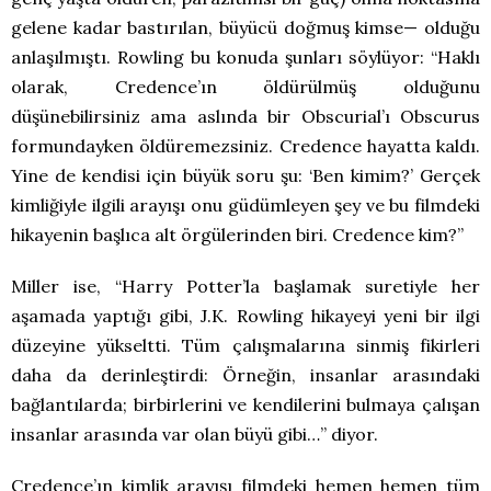
gelene kadar bastırılan, büyücü doğmuş kimse— olduğu
anlaşılmıştı. Rowling bu konuda şunları söylüyor: “Haklı
olarak, Credence’ın öldürülmüş olduğunu
düşünebilirsiniz ama aslında bir Obscurial’ı Obscurus
formundayken öldüremezsiniz. Credence hayatta kaldı.
Yine de kendisi için büyük soru şu: ‘Ben kimim?’ Gerçek
kimliğiyle ilgili arayışı onu güdümleyen şey ve bu filmdeki
hikayenin başlıca alt örgülerinden biri. Credence kim?”
Miller ise, “Harry Potter’la başlamak suretiyle her
aşamada yaptığı gibi, J.K. Rowling hikayeyi yeni bir ilgi
düzeyine yükseltti. Tüm çalışmalarına sinmiş fikirleri
daha da derinleştirdi: Örneğin, insanlar arasındaki
bağlantılarda; birbirlerini ve kendilerini bulmaya çalışan
insanlar arasında var olan büyü gibi…” diyor.
Credence’ın kimlik arayışı filmdeki hemen hemen tüm