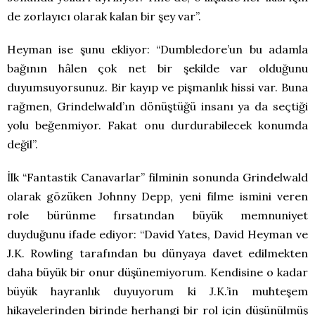
de zorlayıcı olarak kalan bir şey var”.
Heyman ise şunu ekliyor: “Dumbledore’un bu adamla
bağının hâlen çok net bir şekilde var olduğunu
duyumsuyorsunuz. Bir kayıp ve pişmanlık hissi var. Buna
rağmen, Grindelwald’ın dönüştüğü insanı ya da seçtiği
yolu beğenmiyor. Fakat onu durdurabilecek konumda
değil”.
İlk “Fantastik Canavarlar” filminin sonunda Grindelwald
olarak gözüken Johnny Depp, yeni filme ismini veren
role bürünme fırsatından büyük memnuniyet
duyduğunu ifade ediyor: “David Yates, David Heyman ve
J.K. Rowling tarafından bu dünyaya davet edilmekten
daha büyük bir onur düşünemiyorum. Kendisine o kadar
büyük hayranlık duyuyorum ki J.K.’in muhteşem
hikayelerinden birinde herhangi bir rol için düşünülmüş