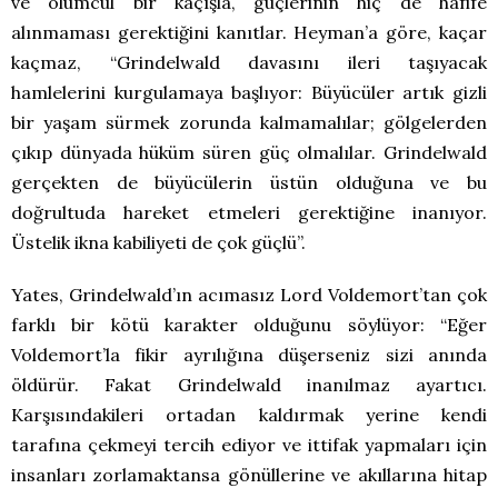
ve ölümcül bir kaçışla, güçlerinin hiç de hafife
alınmaması gerektiğini kanıtlar. Heyman’a göre, kaçar
kaçmaz, “Grindelwald davasını ileri taşıyacak
hamlelerini kurgulamaya başlıyor: Büyücüler artık gizli
bir yaşam sürmek zorunda kalmamalılar; gölgelerden
çıkıp dünyada hüküm süren güç olmalılar. Grindelwald
gerçekten de büyücülerin üstün olduğuna ve bu
doğrultuda hareket etmeleri gerektiğine inanıyor.
Üstelik ikna kabiliyeti de çok güçlü”.
Yates, Grindelwald’ın acımasız Lord Voldemort’tan çok
farklı bir kötü karakter olduğunu söylüyor: “Eğer
Voldemort’la fikir ayrılığına düşerseniz sizi anında
öldürür. Fakat Grindelwald inanılmaz ayartıcı.
Karşısındakileri ortadan kaldırmak yerine kendi
tarafına çekmeyi tercih ediyor ve ittifak yapmaları için
insanları zorlamaktansa gönüllerine ve akıllarına hitap