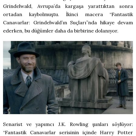
Grindelwald, Avrupa’da kargaşa yarattıktan sonra
ortadan kaybolmuştu. İkinci macera “Fantastik
Canavarlar: Grindelwald’ın Suçları”nda hikaye devam
ederken, bu düğümler daha da birbirine dolanıyor.
Senarist ve yapımcı J.K. Rowling şunları söylüyor:
“Fantastik Canavarlar serisinin içinde Harry Potter