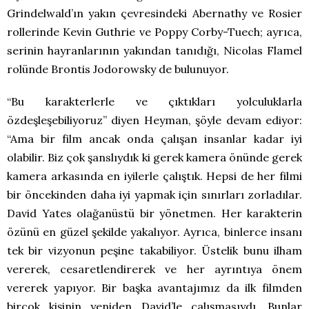
Grindelwald’ın yakın çevresindeki Abernathy ve Rosier
rollerinde Kevin Guthrie ve Poppy Corby-Tuech; ayrıca,
serinin hayranlarının yakından tanıdığı, Nicolas Flamel
rolünde Brontis Jodorowsky de bulunuyor.
“Bu karakterlerle ve çıktıkları yolculuklarla
özdeşleşebiliyoruz” diyen Heyman, şöyle devam ediyor:
“Ama bir film ancak onda çalışan insanlar kadar iyi
olabilir. Biz çok şanslıydık ki gerek kamera önünde gerek
kamera arkasında en iyilerle çalıştık. Hepsi de her filmi
bir öncekinden daha iyi yapmak için sınırları zorladılar.
David Yates olağanüstü bir yönetmen. Her karakterin
özünü en güzel şekilde yakalıyor. Ayrıca, binlerce insanı
tek bir vizyonun peşine takabiliyor. Üstelik bunu ilham
vererek, cesaretlendirerek ve her ayrıntıya önem
vererek yapıyor. Bir başka avantajımız da ilk filmden
birçok kişinin yeniden David’le çalışmasıydı. Bunlar