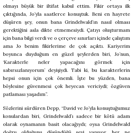
olmayı büyük bir iltifat kabul ettim. Fikir ortaya ilk
çıktığında, Jo’yla saatlerce konuştuk. Beni en hayrete
düşüren şey, onun bana Grindelwald’ın nasıl olması
gerektiğini asla dikte etmemesiydi. Çatıyı oluşturmam
için bana bilgi verdi ve o çerçeve sınırları içinde çalıştım
ama Jo benim fikirlerime de çok açıktı. Kariyerim
boyunca duyduğum en güzel şeylerden biri, Jo’nun,
‘Karakterle neler yapacağını görmek için
sabırsızlanıyorum’ deyişiydi. Tabi ki, bu karakterlerin
hepsi onun için çok önemli. İşte bu yüzden, bana
böylesine güvenmesi çok heyecan vericiydi; özgüven
patlaması yaşadım”.
Sözlerini sürdüren Depp, “David ve Jo’yla konuştuğumuz
konulardan biri, Grindelwald’ı sadece bir kötü adam
olarak oynamanın basit olacağıydı; oysa Grindelwald
doğru olduğunu düşündüğü şeyi yapıyor, her ne