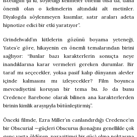
istediğim şu ki, söylediği kelimeler önemli olsa da, daha
önemli olan o kelimelerin altındaki alt metinler.
Diyalogda söylenmeyen kısımlar, satır araları adeta
hipnotize edici bir etki yaratıyor”.
Grindelwald’ın kitlelerin gözünü boyama yeteneği,
Yates’e göre, hikayenin en önemli temalarından birini
sağlıyor: “Bunlar bazı karakterlerin sonuçta neye
inandıklarına karar vermeleri gereken durumlar. Bir
taraf mı seçecekler, yoksa pasif kalıp dünyanın alevler
içinde kalmasını mı izleyecekler? Film boyunca
mevcudiyetini koruyan bir tema bu. Jo da bunu
Credence Barebone olarak bilinen ana karakterlerden
birinin kimlik arayışıyla bütünleştirmiş”.
Önceki filmde, Ezra Miller’ın canlandırdığı Credence’ın
bir Obscurial —güçleri Obscurus (konağını genellikle çok
genç yaşta öldüren, parazitimsi bir güç) olma noktasına