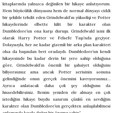
kitaplarında yalnızca değinilen bir hikaye anlatıyorum.
Hem büyücülük dünyasını hem de normal dünyayı ciddi
bir şekilde tehdit eden Grindelwald’ın yükselişi ve Potter
hikayelerinde elbette kilit bir karakter olan
Dumbledore’un ona karşı duruşu. Grindelwald ismi ilk
olarak Harry Potter ve Felsefe Taşı’nda geçiyor.
Dolayısıyla, her ne kadar gizemli bir arka plan karakteri
olsa da başından beri oradaydı. Dumbledore’un kendi
hikayesinde bu kadar derin bir yere sahip olduğuna
göre, Grindelwald’ın önemli bir şahsiyet olduğunu
biliyorsunuz ama ancak Potter serisinin sonuna
gelindiğinde onun gerçek önemini kavrıyorsunuz…
Ayrıca anlatacak daha çok şey olduğunu da
hissedebilirsiniz. Benim yeniden ele almayı en çok
istediğim hikaye buydu sanırım çünkü en sevdiğim
karakter olan Dumbledore’un gerçekten anlaşılabilmesi
anlamında kayda değer bir öneme sahip”.