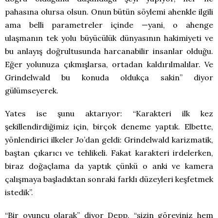
pahasına olursa olsun. Onun bütün söylemi ahenkle ilgili
ama belli parametreler içinde —yani, o ahenge
ulaşmanın tek yolu büyücülük dünyasının hakimiyeti ve
bu anlayış doğrultusunda harcanabilir insanlar olduğu.
Eğer yolunuza çıkmışlarsa, ortadan kaldırılmalılar. Ve
Grindelwald bu konuda oldukça sakin” diyor
gülümseyerek.
Yates ise şunu aktarıyor: “Karakteri ilk kez
şekillendirdiğimiz için, birçok deneme yaptık. Elbette,
yönlendirici ilkeler Jo’dan geldi: Grindelwald karizmatik,
baştan çıkarıcı ve tehlikeli. Fakat karakteri irdelerken,
biraz doğaçlama da yaptık çünkü o anki ve kamera
çalışmaya başladıktan sonraki farklı düzeyleri keşfetmek
istedik”.
“Bir oyuncu olarak” diyor Depp, “sizin göreviniz hem