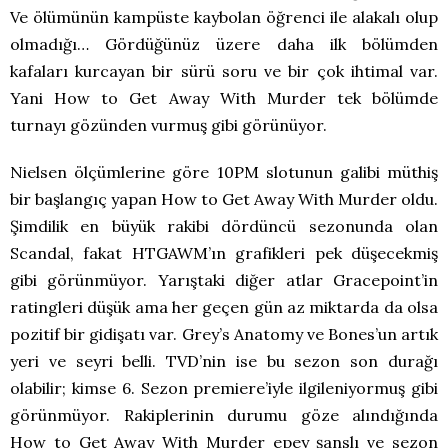
Ve ölümünün kampüste kaybolan öğrenci ile alakalı olup
olmadığı… Gördüğünüz üzere daha ilk bölümden
kafaları kurcayan bir sürü soru ve bir çok ihtimal var.
Yani How to Get Away With Murder tek bölümde
turnayı gözünden vurmuş gibi görünüyor.
Nielsen ölçümlerine göre 10PM slotunun galibi müthiş
bir başlangıç yapan How to Get Away With Murder oldu.
Şimdilik en büyük rakibi dördüncü sezonunda olan
Scandal, fakat HTGAWM’ın grafikleri pek düşecekmiş
gibi görünmüyor. Yarıştaki diğer atlar Gracepoint’in
ratingleri düşük ama her geçen gün az miktarda da olsa
pozitif bir gidişatı var. Grey’s Anatomy ve Bones’un artık
yeri ve seyri belli. TVD’nin ise bu sezon son durağı
olabilir; kimse 6. Sezon premiere’iyle ilgileniyormuş gibi
görünmüyor. Rakiplerinin durumu göze alındığında
How to Get Away With Murder epey şanslı ve sezon