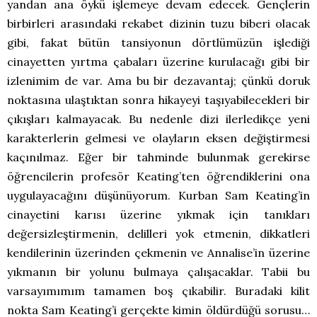
yandan ana öykü işlemeye devam edecek. Gençlerin
birbirleri arasındaki rekabet dizinin tuzu biberi olacak
gibi, fakat bütün tansiyonun dörtlümüzün işlediği
cinayetten yırtma çabaları üzerine kurulacağı gibi bir
izlenimim de var. Ama bu bir dezavantaj; çünkü doruk
noktasına ulaştıktan sonra hikayeyi taşıyabilecekleri bir
çıkışları kalmayacak. Bu nedenle dizi ilerledikçe yeni
karakterlerin gelmesi ve olayların eksen değiştirmesi
kaçınılmaz. Eğer bir tahminde bulunmak gerekirse
öğrencilerin profesör Keating’ten öğrendiklerini ona
uygulayacağını düşünüyorum. Kurban Sam Keating’in
cinayetini karısı üzerine yıkmak için tanıkları
değersizleştirmenin, delilleri yok etmenin, dikkatleri
kendilerinin üzerinden çekmenin ve Annalise’in üzerine
yıkmanın bir yolunu bulmaya çalışacaklar. Tabii bu
varsayımımım tamamen boş çıkabilir. Buradaki kilit
nokta Sam Keating’i gerçekte kimin öldürdüğü sorusu…