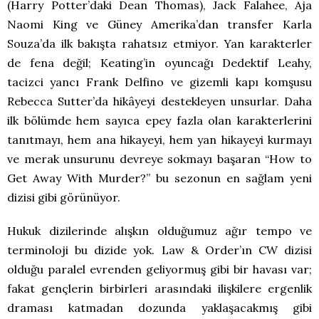
(Harry Potter’daki Dean Thomas), Jack Falahee, Aja
Naomi King ve Güney Amerika’dan transfer Karla
Souza’da ilk bakışta rahatsız etmiyor. Yan karakterler
de fena değil; Keating’in oyuncağı Dedektif Leahy,
tacizci yancı Frank Delfino ve gizemli kapı komşusu
Rebecca Sutter’da hikâyeyi destekleyen unsurlar. Daha
ilk bölümde hem sayıca epey fazla olan karakterlerini
tanıtmayı, hem ana hikayeyi, hem yan hikayeyi kurmayı
ve merak unsurunu devreye sokmayı başaran “How to
Get Away With Murder?” bu sezonun en sağlam yeni
dizisi gibi görünüyor.
Hukuk dizilerinde alışkın olduğumuz ağır tempo ve
terminoloji bu dizide yok. Law & Order’ın CW dizisi
olduğu paralel evrenden geliyormuş gibi bir havası var;
fakat gençlerin birbirleri arasındaki ilişkilere ergenlik
draması katmadan dozunda yaklaşacakmış gibi