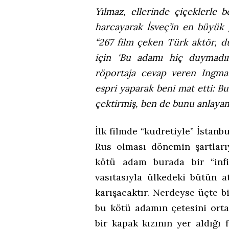
Yılmaz, ellerinde çiçeklerle b
harcayarak İsveç’in en büyük g
“267 film çeken Türk aktör,
için ‘Bu adamı hiç duymadım
röportaja cevap veren Ingma
espri yaparak beni mat etti: B
çektirmiş, ben de bunu anlaya
İlk filmde “kudretiyle” İstanb
Rus olması dönemin şartları
kötü adam burada bir “infi
vasıtasıyla ülkedeki bütün a
karışacaktır. Nerdeyse üçte bi
bu kötü adamın çetesini orta
bir kapak kızının yer aldığı