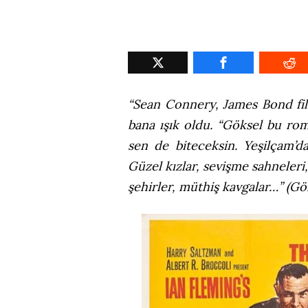
“Sean Connery, James Bond fil
bana ışık oldu. “Göksel bu roma
sen de biteceksin. Yeşilçam’d
Güzel kızlar, sevişme sahneleri,
şehirler, müthiş kavgalar…” (Gö