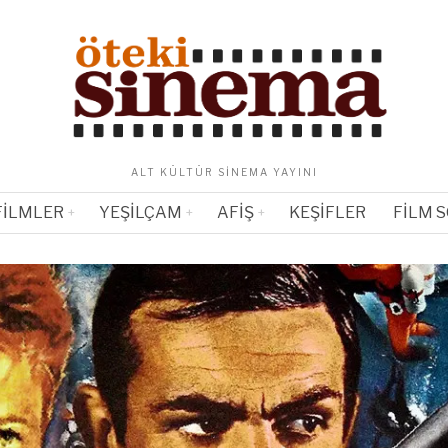
ALT KÜLTÜR SINEMA YAYINI
FILMLER
YEŞILÇAM
AFIŞ
KEŞIFLER
FILM 