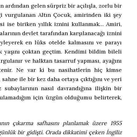
n ardından gelen sürpriz bir açılışla, zorlu bir
iği vurgulanan Altın Çocuk, amirinden iki şey
isi ise biriken yıllık iznini kullanmak… Amiri,
arının devlet tarafından karşılanacağı iznini
öyleyerek en lüks otelde kalmasını ve parayı
k yaşını çoktan geçtim. Kendimi bildim bileli
rgulanır ve halktan tasarruf yapması, ayağını
tenir. Ne var ki bu nasihatlerin hiç kimse
 sahne ile bir kez daha ortaya çıktığını ve yeri
subaylarının nasıl davrandığına ilişkin bir
bulamadığım için üzgün olduğumu belirterek,
ının çıkarma safhasını planlamak üzere 1955
günlük bir gidişti. Orada dikkatimi çeken İngiliz