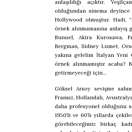
anlaşıldığı açıktır. Yeşil
olduğundan sinema deyince ö
Hollywood olmuştur. Hadi, 
örnek alınmamasına anlayış g
Bunuel, Akira Kurosawa, Fr
Bergman, Sidney Lumet, Orso
yakına gelelim İtalyan Yeni 
örnek alınmamıştır acaba? B
getirmeyeceği için…
Göksel Arsoy sevişme sahnele
Fransız, Hollandalı, Avustraly
daha profesyonel olduğunu sö
1950’li ve 60’lı yıllarda çeki
görebileceğimiz birkaç ka