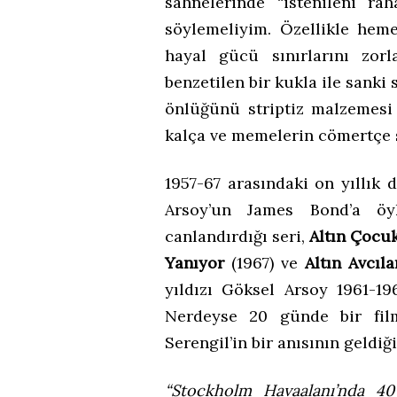
sahnelerinde “istenileni r
söylemeliyim. Özellikle hem
hayal gücü sınırlarını zorl
benzetilen bir kukla ile sanki
önlüğünü striptiz malzemesi 
kalça ve memelerin cömertçe
1957-67 arasındaki on yıllık
Arsoy’un James Bond’a öyk
canlandırdığı seri,
Altın Çocu
Yanıyor
(1967) ve
Altın Avcıla
yıldızı Göksel Arsoy 1961-19
Nerdeyse 20 günde bir fil
Serengil’in bir anısının geldiğ
“Stockholm Havaalanı’nda 40 