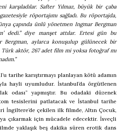
eni karşıladılar. Safter Yılmaz, büyük bir çaba
azetesiyle röportajımı sağladı. Bu röportajda,
 dünya çapında ünlü yönetmen Ingmar Bergman
’ dedi.” diye manşet attılar. Ertesi gün bu
r Bergman, aylarca konuşulup gülünecek bir
u Türk aktör, 267 adet film mi yoksa fotoğraf mı
madım.”
ul’u tarihe karıştırmayı planlayan kötü adamın
yla hayli uyumludur. İstanbul’da örgütlenen
lak odası” yapmıştır. Bu odadaki düzenek
tom tesislerini patlatacak ve İstanbul tarihe
ri İngiltere’de çekilen ilk filmde, Altın Çocuk,
ya çıkarmak için mücadele edecektir. İsveçli
 filmde yaklaşık beş dakika süren erotik dans