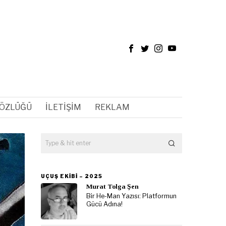
SÖZLÜĞÜ
İLETIŞIM
REKLAM
UÇUŞ EKIBI – 2025
Murat Tolga Şen
Bir He-Man Yazısı: Platformun
Gücü Adına!