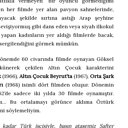
ahatlıkla vermeyen” bir oyuncu görmediğimi
en her filmde yer alan pavyon sahnelerinde,
ayacak şekilde sırtına astığı Arap şeyhine
 sevişiyormuş gibi dans eden veya siyah ilkokul
yapan kadınların yer aldığı filmlerde bacak,
 sergilendiğini görmek mümkün.
 dönemde 60 civarında filmde oynayan Göksel
ünerek çekilen Altın Çocuk karakterini
k
(1966),
Altın Çocuk Beyrut’ta
(1967),
Orta Şark
rı
(1968) isimli dört filmden oluşur. Dönemin
62’de sadece iki yılda 30 filmde oynamıştır.
m… Bu ortalamayı görünce aklıma Öztürk
ini söylemeliyim.
kadar Türk işçisiyle, basın ataşemiz Safter