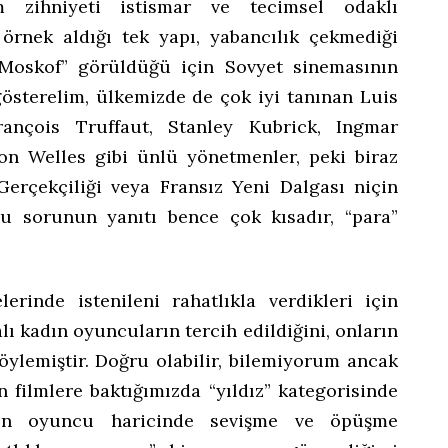
çam zihniyeti istismar ve tecimsel odaklı
rnek aldığı tek yapı, yabancılık çekmediği
“Moskof” görüldüğü için Sovyet sinemasının
österelim, ülkemizde de çok iyi tanınan Luis
ançois Truffaut, Stanley Kubrick, Ingmar
n Welles gibi ünlü yönetmenler, peki biraz
Gerçekçiliği veya Fransız Yeni Dalgası niçin
u sorunun yanıtı bence çok kısadır, “para”
rinde istenileni rahatlıkla verdikleri için
alı kadın oyuncuların tercih edildiğini, onların
ylemiştir. Doğru olabilir, bilemiyorum ancak
len filmlere baktığımızda “yıldız” kategorisinde
dın oyuncu haricinde sevişme ve öpüşme