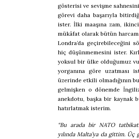
gösterisi ve sevişme sahnesini
görevi daha başarıyla bitird
ister. İlki maaşına zam, ikinc
mükâfat olarak bütün harcamal
Londra’da geçirebileceğini s
hiç düşünmemesini ister. Kır
yoksul bir ülke olduğumuz vu
yorganına göre uzatması is
üzerinde etkili olmadığının bu
gelmişken o dönemde İngiliz 
anekdotu, başka bir kaynak 
hatırlatmak isterim.
“Bu arada bir NATO tatbikat
yılında Malta’ya da gittim. Üç 