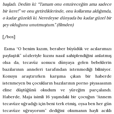
başladı. Dedim ki: “Tamam onu emzireceğim ama sadece
bir kere!” ve onu getirdiklerinde, onu kollarıma aldığımda,
o kadar güzeldi ki. Neredeyse dünyada bu kadar güzel bir
şey olduğunu unutmuştum.” (filmden)
[/box]
Esma “O benim kızım, beraber büyüdük ve acılarımızı
paylaştık” sözleriyle kızını nasıl sahiplendiğini anlatmış
olsa da, tecavüz sonucu dünyaya gelen bebeklerin
bazılarının anneleri tarafından istenmediği biliniyor.
Konuyu araştırırken karşıma çıkan bir haberde
istenmeyen bu çocukların bazılarının porno piyasasının
eline düştüğünü okudum ve yüreğim parçalandı.
Haberde, Maja isimli 16 yaşındaki bir çocuğun “Annem
tecavüze uğradığı için beni terk etmiş, oysa ben her gün
tecavüze uğruyorum” dediğini okumanın hayli acıklı