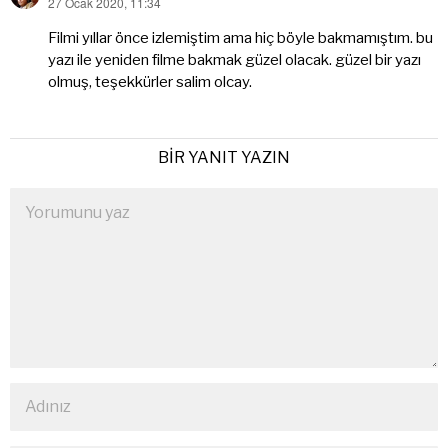
27 Ocak 2020, 11:34
dedi
ki:
Filmi yıllar önce izlemiştim ama hiç böyle bakmamıştım. bu
yazı ile yeniden filme bakmak güzel olacak. güzel bir yazı
olmuş, teşekkürler salim olcay.
BIR YANIT YAZIN