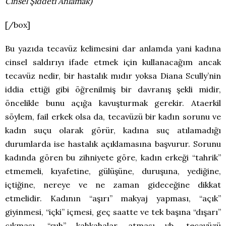
Cinsel Şiddeti Anlamak)
[/box]
Bu yazıda tecavüz kelimesini dar anlamda yani kadına
cinsel saldırıyı ifade etmek için kullanacağım ancak
tecavüz nedir, bir hastalık mıdır yoksa Diana Scully’nin
iddia ettiği gibi öğrenilmiş bir davranış şekli midir,
öncelikle bunu açığa kavuşturmak gerekir. Ataerkil
söylem, fail erkek olsa da, tecavüzü bir kadın sorunu ve
kadın suçu olarak görür, kadına suç atılamadığı
durumlarda ise hastalık açıklamasına başvurur. Sorunu
kadında gören bu zihniyete göre, kadın erkeği “tahrik”
etmemeli, kıyafetine, gülüşüne, duruşuna, yediğine,
içtiğine, nereye ve ne zaman gideceğine dikkat
etmelidir. Kadının “aşırı” makyaj yapması, “açık”
giyinmesi, “içki” içmesi, geç saatte ve tek başına “dışarı”
çıkması, “şuh” kahkahalar atması vb. tecavüzü