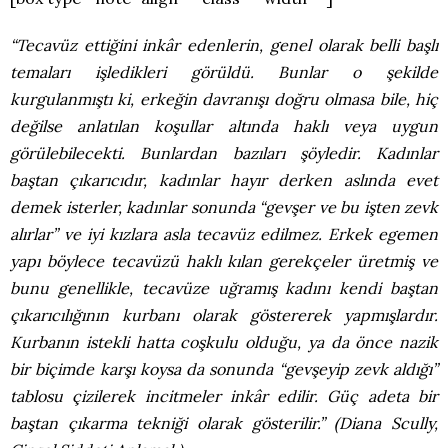
“Tecavüz ettiğini inkâr edenlerin, genel olarak belli başlı
temaları işledikleri görüldü. Bunlar o şekilde
kurgulanmıştı ki, erkeğin davranışı doğru olmasa bile, hiç
değilse anlatılan koşullar altında haklı veya uygun
görülebilecekti. Bunlardan bazıları şöyledir. Kadınlar
baştan çıkarıcıdır, kadınlar hayır derken aslında evet
demek isterler, kadınlar sonunda “gevşer ve bu işten zevk
alırlar” ve iyi kızlara asla tecavüz edilmez. Erkek egemen
yapı böylece tecavüzü haklı kılan gerekçeler üretmiş ve
bunu genellikle, tecavüze uğramış kadını kendi baştan
çıkarıcılığının kurbanı olarak göstererek yapmışlardır.
Kurbanın istekli hatta coşkulu olduğu, ya da önce nazik
bir biçimde karşı koysa da sonunda “gevşeyip zevk aldığı”
tablosu çizilerek incitmeler inkâr edilir. Güç adeta bir
baştan çıkarma tekniği olarak gösterilir.” (Diana Scully,