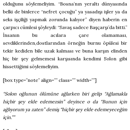
olduğunu söylemeliyim. “Bosna’nın yeraltı dünyasında
belki de binlerce “nefret çocuğu” ya yasadışı işler ya da
seks işçiliği yapmak zorunda kalıyor” diyen haberin en
çarpıcı cümlesi şöyleydi: “Savaş sadece Başçarşı’da bitti.”
İnsanın bu acılara çare olamaması,
sevdiklerinden,dostlarından örneğin burnu öpülesi bir
tekir kediden bile uzak kalması ve buna karşın elinden
hiç bir şey gelmemesi karşısında kendimi Solon gibi
hissettiğimi söylemeliyim.
[box type=”note” align=”” class=”” width=””]
“Solon oğlunun ölümüne ağlarken biri gelip “Ağlamakla
hiçbir şey elde edemezsin” deyince o da “Bunun için
ağlıyorum ya zaten” demiş “hiçbir şey elde edemeyeceğim
için.””