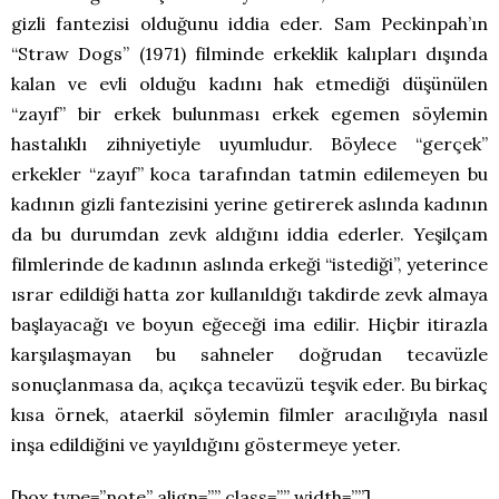
gizli fantezisi olduğunu iddia eder. Sam Peckinpah’ın
“Straw Dogs” (1971) filminde erkeklik kalıpları dışında
kalan ve evli olduğu kadını hak etmediği düşünülen
“zayıf” bir erkek bulunması erkek egemen söylemin
hastalıklı zihniyetiyle uyumludur. Böylece “gerçek”
erkekler “zayıf” koca tarafından tatmin edilemeyen bu
kadının gizli fantezisini yerine getirerek aslında kadının
da bu durumdan zevk aldığını iddia ederler. Yeşilçam
filmlerinde de kadının aslında erkeği “istediği”, yeterince
ısrar edildiği hatta zor kullanıldığı takdirde zevk almaya
başlayacağı ve boyun eğeceği ima edilir. Hiçbir itirazla
karşılaşmayan bu sahneler doğrudan tecavüzle
sonuçlanmasa da, açıkça tecavüzü teşvik eder. Bu birkaç
kısa örnek, ataerkil söylemin filmler aracılığıyla nasıl
inşa edildiğini ve yayıldığını göstermeye yeter.
[box type=”note” align=”” class=”” width=””]