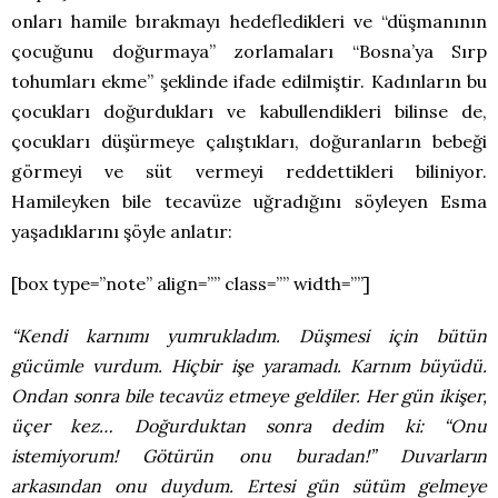
onları hamile bırakmayı hedefledikleri ve “düşmanının
çocuğunu doğurmaya” zorlamaları “Bosna’ya Sırp
tohumları ekme” şeklinde ifade edilmiştir. Kadınların bu
çocukları doğurdukları ve kabullendikleri bilinse de,
çocukları düşürmeye çalıştıkları, doğuranların bebeği
görmeyi ve süt vermeyi reddettikleri biliniyor.
Hamileyken bile tecavüze uğradığını söyleyen Esma
yaşadıklarını şöyle anlatır:
[box type=”note” align=”” class=”” width=””]
“Kendi karnımı yumrukladım. Düşmesi için bütün
gücümle vurdum. Hiçbir işe yaramadı. Karnım büyüdü.
Ondan sonra bile tecavüz etmeye geldiler. Her gün ikişer,
üçer kez… Doğurduktan sonra dedim ki: “Onu
istemiyorum! Götürün onu buradan!” Duvarların
arkasından onu duydum. Ertesi gün sütüm gelmeye