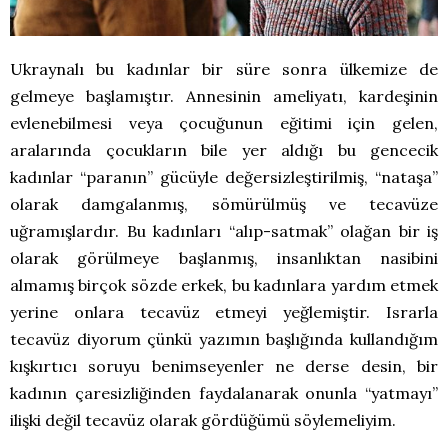
Ukraynalı bu kadınlar bir süre sonra ülkemize de
gelmeye başlamıştır. Annesinin ameliyatı, kardeşinin
evlenebilmesi veya çocuğunun eğitimi için gelen,
aralarında çocukların bile yer aldığı bu gencecik
kadınlar “paranın” gücüyle değersizleştirilmiş, “nataşa”
olarak damgalanmış, sömürülmüş ve tecavüze
uğramışlardır. Bu kadınları “alıp-satmak” olağan bir iş
olarak görülmeye başlanmış, insanlıktan nasibini
almamış birçok sözde erkek, bu kadınlara yardım etmek
yerine onlara tecavüz etmeyi yeğlemiştir. Israrla
tecavüz diyorum çünkü yazımın başlığında kullandığım
kışkırtıcı soruyu benimseyenler ne derse desin, bir
kadının çaresizliğinden faydalanarak onunla “yatmayı”
ilişki değil tecavüz olarak gördüğümü söylemeliyim.