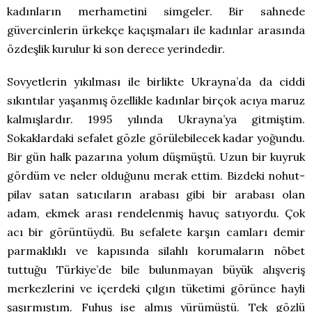
kadınların merhametini simgeler. Bir sahnede
güvercinlerin ürkekçe kaçışmaları ile kadınlar arasında
özdeşlik kurulur ki son derece yerindedir.
Sovyetlerin yıkılması ile birlikte Ukrayna’da da ciddi
sıkıntılar yaşanmış özellikle kadınlar birçok acıya maruz
kalmışlardır. 1995 yılında Ukrayna’ya gitmiştim.
Sokaklardaki sefalet gözle görülebilecek kadar yoğundu.
Bir gün halk pazarına yolum düşmüştü. Uzun bir kuyruk
gördüm ve neler olduğunu merak ettim. Bizdeki nohut-
pilav satan satıcıların arabası gibi bir arabası olan
adam, ekmek arası rendelenmiş havuç satıyordu. Çok
acı bir görüntüydü. Bu sefalete karşın camları demir
parmaklıklı ve kapısında silahlı korumaların nöbet
tuttuğu Türkiye’de bile bulunmayan büyük alışveriş
merkezlerini ve içerdeki çılgın tüketimi görünce hayli
şaşırmıştım. Fuhuş ise almış yürümüştü. Tek gözlü