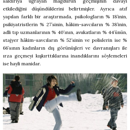
saldırıya uğrayan mağdurun geçmişinin davayı
etkilediğini düşündüklerini belirtmişler. Ayrıca atıf
yapılan farklı bir araştırmada, psikologların % 18’inin,
psikiyatristlerin % 27’sinin, hâkim-savcıların % 38’inin,
adli tıp uzmanlarının % 40’ının, avukatların % 44’ünün,
stajyer hâkim-savcıların % 52’sinin ve polislerin ise %
66’sının kadınların dış görünüşleri ve davranışları ile
ırza geçmeyi kışkırttıklarına inandıklarını söylemeleri
ise hayli manidar.