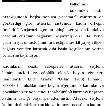
kullanımı
sözünden kadın
ortaklığından başka sonuca varamaz” yanıtının da
gösterdiği gibi, ataerkil sistemde kadın erkeğin
“malıdır”. Burjuvazi egemen olduğu her yerde feodal ve
ataerkil düzenin bağlarını koparmış olsa da, kendi
çıkarlarıyla örtüştüğünü fark ettiği ataerkil yapıya ilişkin
bağları yeniden kurarak eski baskı koşullarının yerine
yenilerini koymuştur.
Kadınların çeşitli sebeplerle ataerkil söylemi
benimsemeleri ve gönüllü olarak boyun eğmeleri
manidardır. Lütfi Akad’ın “Gelin” (1973) filminde,
erkeklerin tahakkümüne boyun eğen ancak kadınlar ve
çocuklar üzerinde kendi tahakkümünü kurmayı başaran
kadının varlığı başarıyla işlenmiştir. Ataerkil söylem,
kadını değersizleştirmekle yetinmez, tecavüzün kadının