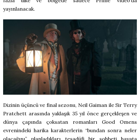
fazla ülke ve bölgede sadece Prime Video’da
yayınlanacak.
Dizinin üçüncü ve final sezonu, Neil Gaiman ile Sir Terry
Pratchett arasında yaklaşık 35 yıl önce gerçekleşen ve
dünya çapında çoksatan romanları Good Omens
evrenindeki harika karakterlerin “bundan sonra neler
olacağını” planladıkları tesadüfi bir sohbeti hayata