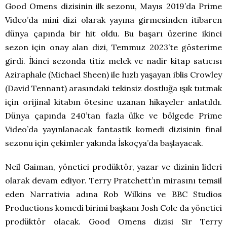
Good Omens dizisinin ilk sezonu, Mayıs 2019’da Prime
Video’da mini dizi olarak yayına girmesinden itibaren
dünya çapında bir hit oldu. Bu başarı üzerine ikinci
sezon için onay alan dizi, Temmuz 2023’te gösterime
girdi. İkinci sezonda titiz melek ve nadir kitap satıcısı
Aziraphale (Michael Sheen) ile hızlı yaşayan iblis Crowley
(David Tennant) arasındaki tekinsiz dostluğa ışık tutmak
için orijinal kitabın ötesine uzanan hikayeler anlatıldı.
Dünya çapında 240’tan fazla ülke ve bölgede Prime
Video’da yayınlanacak fantastik komedi dizisinin final
sezonu için çekimler yakında İskoçya’da başlayacak.
Neil Gaiman, yönetici prodüktör, yazar ve dizinin lideri
olarak devam ediyor. Terry Pratchett’ın mirasını temsil
eden Narrativia adına Rob Wilkins ve BBC Studios
Productions komedi birimi başkanı Josh Cole da yönetici
prodüktör olacak. Good Omens dizisi Sir Terry