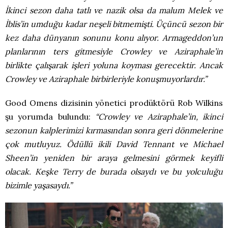
İkinci sezon daha tatlı ve nazik olsa da malum Melek ve
İblis’in umduğu kadar neşeli bitmemişti. Üçüncü sezon bir
kez daha dünyanın sonunu konu alıyor. Armageddon’un
planlarının ters gitmesiyle Crowley ve Aziraphale’in
birlikte çalışarak işleri yoluna koyması gerecektir. Ancak
Crowley ve Aziraphale birbirleriyle konuşmuyorlardır.”
Good Omens dizisinin yönetici prodüktörü Rob Wilkins
şu yorumda bulundu:
“Crowley ve Aziraphale’in, ikinci
sezonun kalplerimizi kırmasından sonra geri dönmelerine
çok mutluyuz. Ödüllü ikili David Tennant ve Michael
Sheen’in yeniden bir araya gelmesini görmek keyifli
olacak. Keşke Terry de burada olsaydı ve bu yolculuğu
bizimle yaşasaydı.”