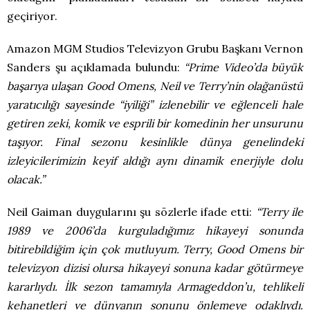
geçiriyor.
Amazon MGM Studios Televizyon Grubu Başkanı Vernon
Sanders şu açıklamada bulundu:
“Prime Video’da büyük
başarıya ulaşan Good Omens, Neil ve Terry’nin olağanüstü
yaratıcılığı sayesinde “iyiliği” izlenebilir ve eğlenceli hale
getiren zeki, komik ve esprili bir komedinin her unsurunu
taşıyor. Final sezonu kesinlikle dünya genelindeki
izleyicilerimizin keyif aldığı aynı dinamik enerjiyle dolu
olacak.”
Neil Gaiman duygularını şu sözlerle ifade etti:
“Terry ile
1989 ve 2006’da kurguladığımız hikayeyi sonunda
bitirebildiğim için çok mutluyum. Terry, Good Omens bir
televizyon dizisi olursa hikayeyi sonuna kadar götürmeye
kararlıydı. İlk sezon tamamıyla Armageddon’u, tehlikeli
kehanetleri ve dünyanın sonunu önlemeye odaklıydı.