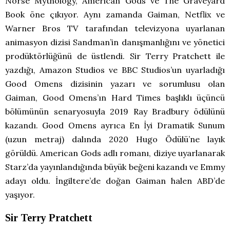
Norse Mythology, American Gods ve The Graveyard
Book öne çıkıyor. Aynı zamanda Gaiman, Netflix ve
Warner Bros TV tarafından televizyona uyarlanan
animasyon dizisi Sandman’in danışmanlığını ve yönetici
prodüktörlüğünü de üstlendi. Sir Terry Pratchett ile
yazdığı, Amazon Studios ve BBC Studios’un uyarladığı
Good Omens dizisinin yazarı ve sorumlusu olan
Gaiman, Good Omens’ın Hard Times başlıklı üçüncü
bölümünün senaryosuyla 2019 Ray Bradbury ödülünü
kazandı. Good Omens ayrıca En İyi Dramatik Sunum
(uzun metraj) dalında 2020 Hugo Ödülü’ne layık
görüldü. American Gods adlı romanı, diziye uyarlanarak
Starz’da yayınlandığında büyük beğeni kazandı ve Emmy
adayı oldu. İngiltere’de doğan Gaiman halen ABD’de
yaşıyor.
Sir Terry Pratchett