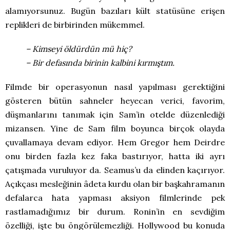
alamıyorsunuz. Bugün bazıları kült statüsüne erişen
replikleri de birbirinden mükemmel.
– Kimseyi öldürdün mü hiç?
– Bir defasında birinin kalbini kırmıştım.
Filmde bir operasyonun nasıl yapılması gerektiğini
gösteren bütün sahneler heyecan verici, favorim,
düşmanlarını tanımak için Sam’in otelde düzenlediği
mizansen. Yine de Sam film boyunca birçok olayda
çuvallamaya devam ediyor. Hem Gregor hem Deirdre
onu birden fazla kez faka bastırıyor, hatta iki ayrı
çatışmada vuruluyor da. Seamus’u da elinden kaçırıyor.
Açıkçası mesleğinin âdeta kurdu olan bir başkahramanın
defalarca hata yapması aksiyon filmlerinde pek
rastlamadığımız bir durum. Ronin’in en sevdiğim
özelliği, işte bu öngörülemezliği. Hollywood bu konuda