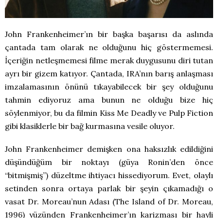
John Frankenheimer’ın bir başka başarısı da aslında
çantada tam olarak ne olduğunu hiç göstermemesi.
İçeriğin netleşmemesi filme merak duygusunu diri tutan
ayrı bir gizem katıyor. Çantada, IRA’nın barış anlaşması
imzalamasının önünü tıkayabilecek bir şey olduğunu
tahmin ediyoruz ama bunun ne olduğu bize hiç
söylenmiyor, bu da filmin Kiss Me Deadly ve Pulp Fiction
gibi klasiklerle bir bağ kurmasına vesile oluyor.
John Frankenheimer demişken ona haksızlık edildiğini
düşündüğüm bir noktayı (güya Ronin’den önce
“bitmişmiş”) düzeltme ihtiyacı hissediyorum. Evet, olaylı
setinden sonra ortaya parlak bir şeyin çıkamadığı o
vasat Dr. Moreau’nun Adası (The Island of Dr. Moreau,
1996) yüzünden Frankenheimer’ın karizması bir hayli