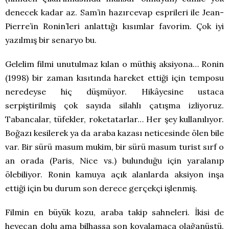
denecek kadar az. Sam’in hazırcevap esprileri ile Jean-
Pierre’in Ronin’leri anlattığı kısımlar favorim. Çok iyi
yazılmış bir senaryo bu.
Gelelim filmi unutulmaz kılan o müthiş aksiyona… Ronin
(1998) bir zaman kısıtında hareket ettiği için temposu
neredeyse hiç düşmüyor. Hikâyesine ustaca
serpiştirilmiş çok sayıda silahlı çatışma izliyoruz.
Tabancalar, tüfekler, roketatarlar… Her şey kullanılıyor.
Boğazı kesilerek ya da araba kazası neticesinde ölen bile
var. Bir sürü masum mukim, bir sürü masum turist sırf o
an orada (Paris, Nice vs.) bulunduğu için yaralanıp
ölebiliyor. Ronin kamuya açık alanlarda aksiyon inşa
ettiği için bu durum son derece gerçekçi işlenmiş.
Filmin en büyük kozu, araba takip sahneleri. İkisi de
heyecan dolu ama bilhassa son kovalamaca olağanüstü.