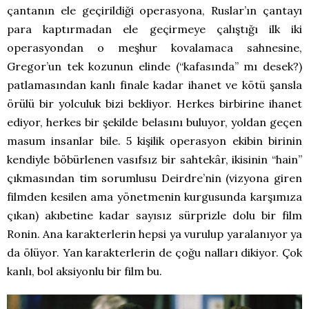
çantanın ele geçirildiği operasyona, Ruslar’ın çantayı
para kaptırmadan ele geçirmeye çalıştığı ilk iki
operasyondan o meşhur kovalamaca sahnesine,
Gregor’un tek kozunun elinde (“kafasında” mı desek?)
patlamasından kanlı finale kadar ihanet ve kötü şansla
örülü bir yolculuk bizi bekliyor. Herkes birbirine ihanet
ediyor, herkes bir şekilde belasını buluyor, yoldan geçen
masum insanlar bile. 5 kişilik operasyon ekibin birinin
kendiyle böbürlenen vasıfsız bir sahtekâr, ikisinin “hain”
çıkmasından tim sorumlusu Deirdre’nin (vizyona giren
filmden kesilen ama yönetmenin kurgusunda karşımıza
çıkan) akıbetine kadar sayısız sürprizle dolu bir film
Ronin. Ana karakterlerin hepsi ya vurulup yaralanıyor ya
da ölüyor. Yan karakterlerin de çoğu nalları dikiyor. Çok
kanlı, bol aksiyonlu bir film bu.