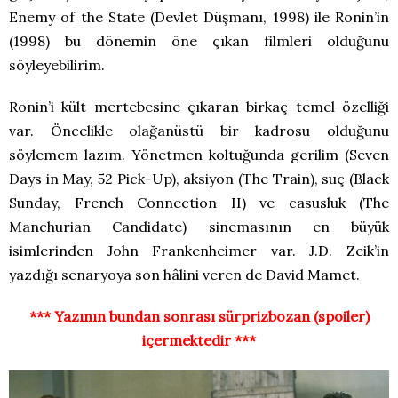
Enemy of the State (Devlet Düşmanı, 1998) ile Ronin’in
(1998) bu dönemin öne çıkan filmleri olduğunu
söyleyebilirim.
Ronin’i kült mertebesine çıkaran birkaç temel özelliği
var. Öncelikle olağanüstü bir kadrosu olduğunu
söylemem lazım. Yönetmen koltuğunda gerilim (Seven
Days in May, 52 Pick-Up), aksiyon (The Train), suç (Black
Sunday, French Connection II) ve casusluk (The
Manchurian Candidate) sinemasının en büyük
isimlerinden John Frankenheimer var. J.D. Zeik’in
yazdığı senaryoya son hâlini veren de David Mamet.
*** Yazının bundan sonrası sürprizbozan (spoiler)
içermektedir ***