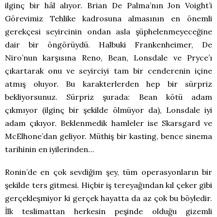
ilginç bir hâl alıyor. Brian De Palma’nın Jon Voight’i
Görevimiz Tehlike kadrosuna almasının en önemli
gerekçesi seyircinin ondan asla şüphelenmeyeceğine
dair bir öngörüydü. Halbuki Frankenheimer, De
Niro’nun karşısına Reno, Bean, Lonsdale ve Pryce’ı
çıkartarak onu ve seyirciyi tam bir cenderenin içine
atmış oluyor. Bu karakterlerden hep bir sürpriz
bekliyorsunuz. Sürpriz şurada: Bean kötü adam
çıkmıyor (ilginç bir şekilde ölmüyor da), Lonsdale iyi
adam çıkıyor. Beklenmedik hamleler ise Skarsgard ve
McElhone’dan geliyor. Müthiş bir kasting, bence sinema
tarihinin en iyilerinden…
Ronin’de en çok sevdiğim şey, tüm operasyonların bir
şekilde ters gitmesi. Hiçbir iş tereyağından kıl çeker gibi
gerçekleşmiyor ki gerçek hayatta da az çok bu böyledir.
İlk teslimattan herkesin peşinde olduğu gizemli