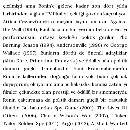
çizilmişti ama Ronin’e gelene kadar son dört yılda
birbirinden sağlam TV filmleri çektiği gözden kaçırılıyor.
Attica Cezaevi’ndeki o meşhur isyanı anlatan Against
the Wall (1994), Raul Julia’nın kariyerinin belki de en iyi
performansını ortaya koyduğu politik gerilim The
Burning Season (1994), Andersonville (1996) ve George
Wallace (1997). Bunların dördü de önemli adaylıklar
(Altın Küre, Primetime Emmy vs.) ve ödüller alan politik
damarı güçlü dramalardır. Yani Frankenheimer’ın
Ronin’le küllerinden doğduğu falan yok, bunu çok sık
duyuyorum, okuyorum ama bu haksızlık, kendisi zaten iyi
filmler çekmekte olan prestijli ve ödüllü bir sinemacıydı.
Ronin çaktırmasa da politik damarı güçlü bir casusluk
filmidir. Bu bakımdan Spy Game (2001), The Lives Of
Others (2006), Charlie Wilson’s War (2007), Tinker
Tailor Soldier Spy (2011), Argo (2012), A Most Wanted