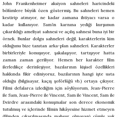
John Frankenheimer aksiyon sahneleri haricindeki
bölümlere büyük özen göstermiş. Bu sahneleri hemen
kestirip atmıyor, ne kadar zamana ihtiyacı varsa o
kadar kullanıyor. Sam’in karnına yediği kurşunun
çıkarıldığı ameliyat sahnesi ve açılış sahnesi buna iyi bir
örnek. Bunlar dolgu sahneleri değil, karakterlerin kim
olduğunu bize tanıtan arka-plan sahneleri. Karakterler
birbirleriyle konuşuyor, şakalaşıyor, tartışıyor hatta
zaman zaman geriliyor. Hemen her karakter film
ilerledikçe derinleşiyor, bazılarının kişisel özellikleri
hakkında fikir ediniyoruz, bazılarının hangi işte usta
olduğu (bilgisayar, kaçış şoförlüğü vb.) ortaya çıkıyor.
Filmi defalarca izlediğim için söylüyorum, Jean-Pierre
ile Sam, Jean-Pierre ile Vincent, Sam ile Vincent, Sam ile
Deirdre arasındaki konuşmalar son derece ekonomik
tutulmuş ve içlerinde filmin hikâyesine hizmet etmeyen
(filmden çıkarılmasında mahsur olmayan) cümle yok