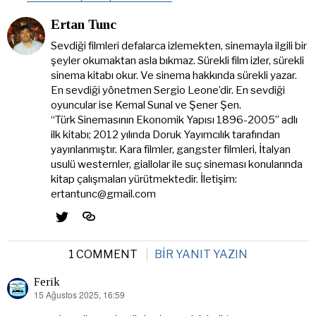
Ertan Tunc
Sevdiği filmleri defalarca izlemekten, sinemayla ilgili bir
şeyler okumaktan asla bıkmaz. Sürekli film izler, sürekli
sinema kitabı okur. Ve sinema hakkında sürekli yazar.
En sevdiği yönetmen Sergio Leone’dir. En sevdiği
oyuncular ise Kemal Sunal ve Şener Şen.
“Türk Sinemasının Ekonomik Yapısı 1896-2005” adlı
ilk kitabı; 2012 yılında Doruk Yayımcılık tarafından
yayınlanmıştır. Kara filmler, gangster filmleri, İtalyan
usulü westernler, giallolar ile suç sineması konularında
kitap çalışmaları yürütmektedir. İletişim:
ertantunc@gmail.com
1 COMMENT
BIR YANIT YAZIN
Ferik
15 Ağustos 2025, 16:59
dedi
ki: