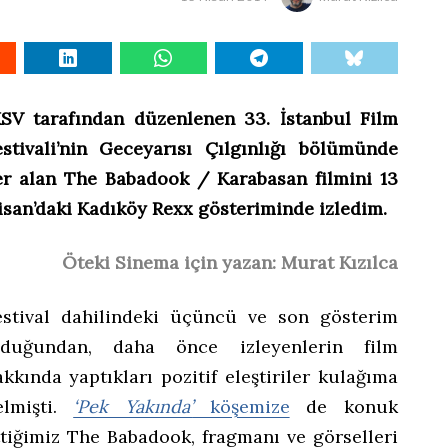
KSV tarafından düzenlenen 33. İstanbul Film
estivali’nin Geceyarısı Çılgınlığı bölümünde
er alan The Babadook / Karabasan filmini 13
isan’daki Kadıköy Rexx gösteriminde izledim.
Öteki Sinema için yazan: Murat Kızılca
estival dahilindeki üçüncü ve son gösterim
lduğundan, daha önce izleyenlerin film
kkında yaptıkları pozitif eleştiriler kulağıma
elmişti.
‘Pek Yakında’
köşemize
de konuk
ttiğimiz The Babadook, fragmanı ve görselleri