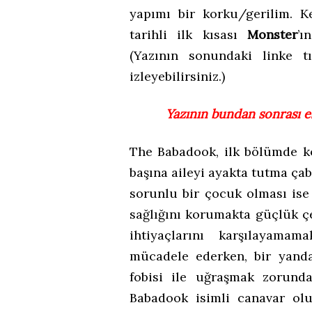
yapımı bir korku/gerilim. 
tarihli ilk kısası
Monster
’ı
(Yazının sonundaki linke t
izleyebilirsiniz.)
Yazının bundan sonrası es
The Babadook, ilk bölümde k
başına aileyi ayakta tutma ça
sorunlu bir çocuk olması ise 
sağlığını korumakta güçlük çe
ihtiyaçlarını karşılayama
mücadele ederken, bir yand
fobisi ile uğraşmak zorunda
Babadook isimli canavar olu