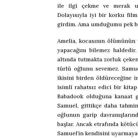
ile ilgi çekme ve merak uy
Dolayısıyla iyi bir korku fil
girdim. Ama umduğumu pek b
Amelia, kocasının ölümünün 
yapacağını bilemez haldedir
altında tutmakta zorluk çeken
türlü oğlunu sevemez. Samue
ikisini birden öldüreceğine 
isimli rahatsız edici bir ki
Babadook olduğuna kanaat ge
Samuel, gittikçe daha tahmin
oğlunun garip davranışlarınd
başlar. Ancak etrafında kötücü
Samuel’in kendisini uyarmaya ç