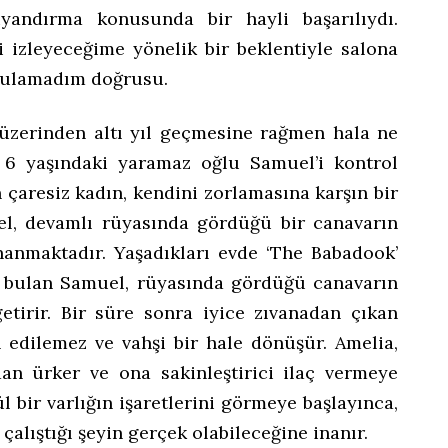
andırma konusunda bir hayli başarılıydı.
mi izleyeceğime yönelik bir beklentiyle salona
ulamadım doğrusu.
üzerinden altı yıl geçmesine rağmen hala ne
. 6 yaşındaki yaramaz oğlu Samuel’i kontrol
 çaresiz kadın, kendini zorlamasına karşın bir
l, devamlı rüyasında gördüğü bir canavarın
inanmaktadır. Yaşadıkları evde ‘The Babadook’
tap bulan Samuel, rüyasında gördüğü canavarın
tirir. Bir süre sonra iyice zıvanadan çıkan
 edilemez ve vahşi bir hale dönüşür. Amelia,
an ürker ve ona sakinleştirici ilaç vermeye
l bir varlığın işaretlerini görmeye başlayınca,
alıştığı şeyin gerçek olabileceğine inanır.