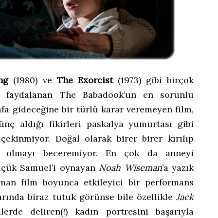
ng
(1980) ve
The Exorcist
(1973) gibi birçok
la faydalanan The Babadook’un en sorunlu
fa gideceğine bir türlü karar veremeyen film,
nç aldığı fikirleri paskalya yumurtası gibi
 çekinmiyor. Doğal olarak birer birer kırılıp
ün olmayı beceremiyor. En çok da anneyi
üçük Samuel’i oynayan
Noah Wiseman
’a yazık
an film boyunca etkileyici bir performans
larında biraz tutuk görünse bile özellikle
Jack
lerde deliren(!) kadın portresini başarıyla