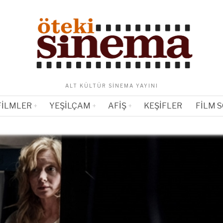
ALT KÜLTÜR SINEMA YAYINI
FILMLER
YEŞILÇAM
AFIŞ
KEŞIFLER
FILM 