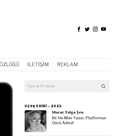
SÖZLÜĞÜ
İLETIŞIM
REKLAM
UÇUŞ EKIBI – 2025
Murat Tolga Şen
Bir He-Man Yazısı: Platformun
Gücü Adına!