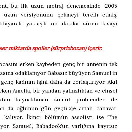
Kent, bu ilk uzun metraj denemesinde, 2005
n uzun versiyonunu çekmeyi tercih etmiş.
ıklayarak yaklaşık on dakika süren kısayı
er miktarda spoiler (sürprizbozan) içerir.
ocasını erken kaybeden genç bir annenin tek
basına odaklanıyor. Babasız büyüyen Samuel’in
genç kadının işini daha da zorlaştırıyor. Akıl
ken Amelia, bir yandan yalnızlıktan ve cinsel
maktan kaynaklanan somut problemler ile
an da oğlunun gün geçtikçe artan ‘canavar’
 kalıyor. İkinci bölümün assolisti ise The
yor. Samuel, Babadook’un varlığına kayıtsız