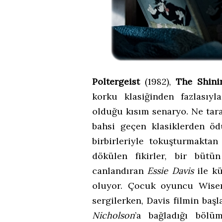
Poltergeist
(1982),
The Shini
korku klasiğinden fazlasıy
olduğu kısım senaryo. Ne tara
bahsi geçen klasiklerden ödü
birbirleriyle tokuşturmaktan
dökülen fikirler, bir büt
canlandıran
Essie Davis
ile k
oluyor. Çocuk oyuncu Wisem
sergilerken, Davis filmin baş
Nicholson
’a bağladığı bölüm