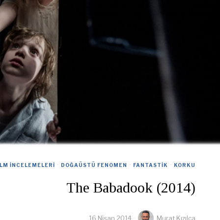
ILM İNCELEMELERI
·
DOĞAÜSTÜ FENOMEN
·
FANTASTIK
·
KORKU
The Babadook (2014)
16 Nisan 2014
Murat Kızılca