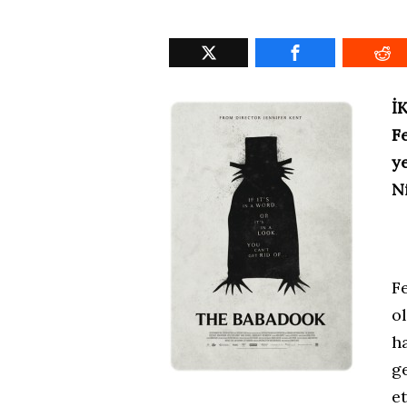
İ
F
y
N
F
o
ha
g
e