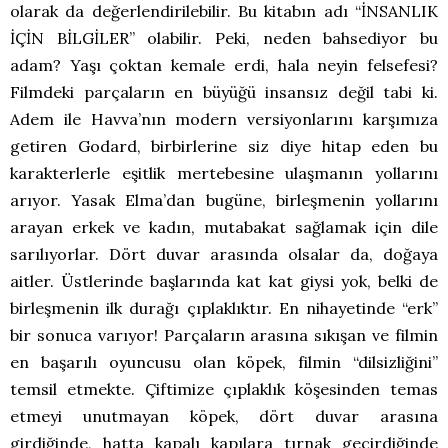
olarak da değerlendirilebilir. Bu kitabın adı “İNSANLIK
İÇİN BİLGİLER” olabilir. Peki, neden bahsediyor bu
adam? Yaşı çoktan kemale erdi, hala neyin felsefesi?
Filmdeki parçaların en büyüğü insansız değil tabi ki.
Adem ile Havva’nın modern versiyonlarını karşımıza
getiren Godard, birbirlerine siz diye hitap eden bu
karakterlerle eşitlik mertebesine ulaşmanın yollarını
arıyor. Yasak Elma’dan bugüne, birleşmenin yollarını
arayan erkek ve kadın, mutabakat sağlamak için dile
sarılıyorlar. Dört duvar arasında olsalar da, doğaya
aitler. Üstlerinde başlarında kat kat giysi yok, belki de
birleşmenin ilk durağı çıplaklıktır. En nihayetinde “erk”
bir sonuca varıyor! Parçaların arasına sıkışan ve filmin
en başarılı oyuncusu olan köpek, filmin “dilsizliğini”
temsil etmekte. Çiftimize çıplaklık köşesinden temas
etmeyi unutmayan köpek, dört duvar arasına
girdiğinde, hatta kapalı kapılara tırnak geçirdiğinde