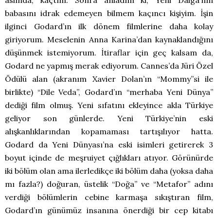
aslında, kaçtım. Sonra anladım ki, Yeni Dalga’nın
babasını idrak edemeyen bilmem kaçıncı kişiyim. İşin
ilginci Godard’ın ilk dönem filmlerine daha kolay
giriyorum. Meselenin Anna Karina’dan kaynaklandığını
düşünmek istemiyorum. İtiraflar için geç kalsam da,
Godard ne yapmış merak ediyorum. Cannes’da Jüri Özel
Ödülü alan (akranım Xavier Dolan’ın “Mommy”si ile
birlikte) “Dile Veda”, Godard’ın “merhaba Yeni Dünya”
dediği film olmuş. Yeni sıfatını ekleyince akla Türkiye
geliyor son günlerde. Yeni Türkiye’nin eski
alışkanlıklarından kopamaması tartışılıyor hatta.
Godard da Yeni Dünyası’na eski isimleri getirerek 3
boyut içinde de meşruiyet çığlıkları atıyor. Görünürde
iki bölüm olan ama ilerledikçe iki bölüm daha (yoksa daha
mı fazla?) doğuran, üstelik “Doğa” ve “Metafor” adını
verdiği bölümlerin cebine karmaşa sıkıştıran film,
Godard’ın günümüz insanına önerdiği bir cep kitabı