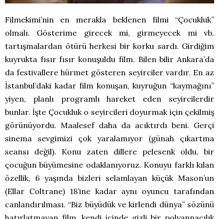
Filmekimi’nin en merakla beklenen filmi “Çocukluk”
olmalı. Gösterime girecek mi, girmeyecek mi vb.
tartışmalardan ötürü herkesi bir korku sardı. Girdiğim
kuyrukta fısır fısır konuşuldu film. Bilen bilir Ankara’da
da festivallere hürmet gösteren seyirciler vardır. En az
İstanbul’daki kadar film konuşan, kuyruğun “kaymağını”
yiyen, planlı programlı hareket eden seyircilerdir
bunlar. İşte Çocukluk o seyircileri doyurmak için çekilmiş
görünüyordu. Maalesef daha da acıktırdı beni. Gerçi
sinema sevgimizi çok yaralamıyor (günah çıkartma
seansı değil). Konu zaten dillere pelesenk oldu, bir
çocuğun büyümesine odaklanıyoruz. Konuyu farklı kılan
özellik, 6 yaşında bizleri selamlayan küçük Mason’un
(Ellar Coltrane) 18’ine kadar aynı oyuncu tarafından
canlandırılması. “Biz büyüdük ve kirlendi dünya” sözünü
hatırlatmayan film, kendi içinde gizli bir polyannacılık