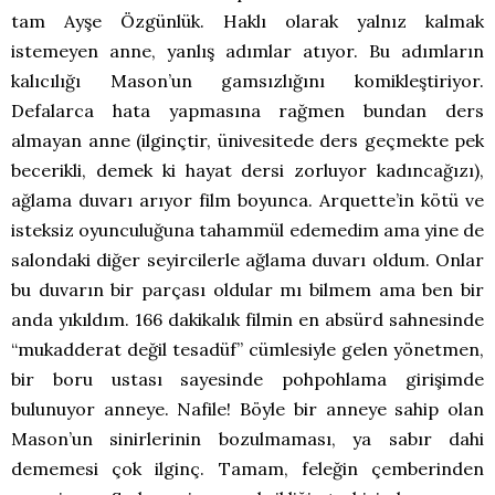
tam Ayşe Özgünlük. Haklı olarak yalnız kalmak
istemeyen anne, yanlış adımlar atıyor. Bu adımların
kalıcılığı Mason’un gamsızlığını komikleştiriyor.
Defalarca hata yapmasına rağmen bundan ders
almayan anne (ilginçtir, ünivesitede ders geçmekte pek
becerikli, demek ki hayat dersi zorluyor kadıncağızı),
ağlama duvarı arıyor film boyunca. Arquette’in kötü ve
isteksiz oyunculuğuna tahammül edemedim ama yine de
salondaki diğer seyircilerle ağlama duvarı oldum. Onlar
bu duvarın bir parçası oldular mı bilmem ama ben bir
anda yıkıldım. 166 dakikalık filmin en absürd sahnesinde
“mukadderat değil tesadüf” cümlesiyle gelen yönetmen,
bir boru ustası sayesinde pohpohlama girişimde
bulunuyor anneye. Nafile! Böyle bir anneye sahip olan
Mason’un sinirlerinin bozulmaması, ya sabır dahi
dememesi çok ilginç. Tamam, feleğin çemberinden