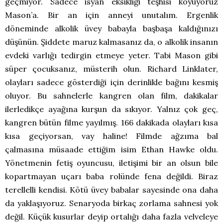
geçmiyor. Sadece isyan eksikliği teşhisi koyuyoruz
Mason’a. Bir an için anneyi unutalım. Ergenlik
döneminde alkolik üvey babayla başbaşa kaldığınızı
düşünün. Şiddete maruz kalmasanız da, o alkolik insanın
evdeki varlığı tedirgin etmeye yeter. Tabi Mason gibi
süper çocuksanız, müsterih olun. Richard Linklater,
olayları sadece gösterdiği için derinlikle bağını kesmiş
oluyor. Bu sahnelerle kangren olan film, dakikalar
ilerledikçe ayağına kurşun da sıkıyor. Yalnız çok geç,
kangren bütün filme yayılmış. 166 dakikada olayları kısa
kısa geçiyorsan, vay haline! Filmde ağzıma bal
çalmasına müsaade ettiğim isim Ethan Hawke oldu.
Yönetmenin fetiş oyuncusu, iletişimi bir an olsun bile
kopartmayan uçarı baba rolünde fena değildi. Biraz
terellelli kendisi. Kötü üvey babalar sayesinde ona daha
da yaklaşıyoruz. Senaryoda birkaç zorlama sahnesi yok
değil. Küçük kusurlar deyip ortalığı daha fazla velveleye