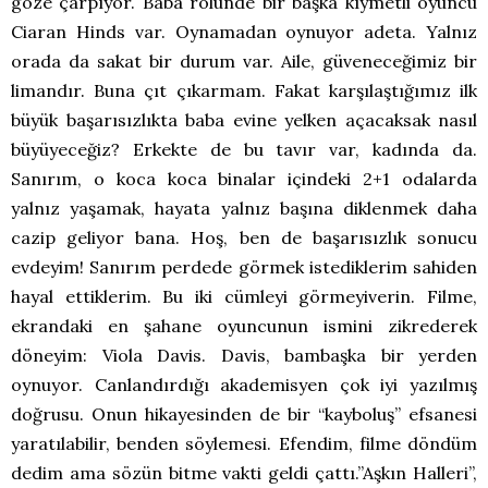
göze çarpıyor. Baba rolünde bir başka kıymetli oyuncu
Ciaran Hinds var. Oynamadan oynuyor adeta. Yalnız
orada da sakat bir durum var. Aile, güveneceğimiz bir
limandır. Buna çıt çıkarmam. Fakat karşılaştığımız ilk
büyük başarısızlıkta baba evine yelken açacaksak nasıl
büyüyeceğiz? Erkekte de bu tavır var, kadında da.
Sanırım, o koca koca binalar içindeki 2+1 odalarda
yalnız yaşamak, hayata yalnız başına diklenmek daha
cazip geliyor bana. Hoş, ben de başarısızlık sonucu
evdeyim! Sanırım perdede görmek istediklerim sahiden
hayal ettiklerim. Bu iki cümleyi görmeyiverin. Filme,
ekrandaki en şahane oyuncunun ismini zikrederek
döneyim: Viola Davis. Davis, bambaşka bir yerden
oynuyor. Canlandırdığı akademisyen çok iyi yazılmış
doğrusu. Onun hikayesinden de bir “kayboluş” efsanesi
yaratılabilir, benden söylemesi. Efendim, filme döndüm
dedim ama sözün bitme vakti geldi çattı.”Aşkın Halleri”,