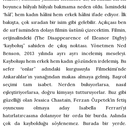
boyunca hülyalı hülyalı bakmama neden oldu. İsmindeki
“hâl”, hem kadın hâlini hem erkek hâlini ifade ediyor. İlk
bakışta, çok sıradan bir isim gibi gelebilir. Açıkçası ben
de sırf isminden dolayı filmin üstünü çizecektim. Filmin,
orijinalindeki (The Disappearence of Eleanor Digby)
“kayboluş” sahiden de çıkış noktası. Yönetmen Ned
Benson, 2013 yılında ayrı ayrı incelemiş meseleyi.
Kayboluşu hem erkek hem kadın gözünden irdelemiş. Bu
sefer “onlar” adındaki kurgusuyla Filmekimi’nde
Ankaralılar’ın yanağından makas almaya gelmiş. Başrol
seçimi tam isabet. Nerden buluyorlarsa, nasıl
eşleştiriyorlarsa, doğru kimyayı tutturuyorlar. Buz gibi
güzelliği olan Jessica Chastain, Ferzan Özpetek’in fetiş
oyuncusu olmaya aday Isabella Ferrari’yi
hatırlatırcasına dolanıyor bir orda bir burda. Aslında
çok da kaybolduğu söylenemez. Burada bir yerde.