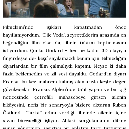
Filmekimi’nde ışıkları kapatmadan önce
hayıflanıyordum. “Dile Veda”, seyrettiklerim arasında en
beğendiğim film olsa da, filmin tahtını kaptırmasını
istiyordum. Çünkü Godard – her ne kadar 3D olayıyla
fingirdeşse de- keşif sayılamazdı benim için. Bilmediğim
diyarlardan bir film çalmalıydı kapımı. Neyse ki daha
fazla beklemedim ve zil sesi duyuldu. Godard’ın diyarı
Fransa, bu kez mahrem kalmış alanlarıyla keşfe değer
gözükecekti. Fransız Alpleri’nde tatil yapan ve bir çığ
neticesinde çetrefilli muhasebeye girişen ailenin
hikâyesini, nefis bir senaryoyla bizlere aktaran Ruben
Östlund, “Turist” adını verdiği filminde ailenin içine
sızan bireyselliği işliyor. Ahlaki sorgulamanın dibine
vuran yönetmen, şaşırtıcı bir anlatım tarzı tutturmuş