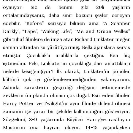
oynuyor. Siz de benim gibi 20li yaşların
ortalarındaysanız, daha sinir bozucu şeyler cereyan
edebilir. “Before” serisiyle bilinen ama “A Scanner
Darkly”, “Tape”, “Waking Life”, “Me and Orson Welles”
gibi tuhaf filmlere de imza atan Richard Linklater meğer
saman altından su yürütüyormuş. Belki ajanslara servis
etmiştir Çocukluk’u aralıklarla çektiğini. Ben hiç
işitmedim. Peki, Linklater’ın çocukluğa dair anlattıkları
nelerle kesiş(em)iyor? İlk olarak, Linklater’ın popüler
kültürü çok iyi gözlemleyemediğinden yakınıyorum.
Aslında karakterin geçirdiği değişimi betimlemede
zevklerin ön planda olması çok doğal. Esir eden filmler
Harry Potter ve Twilight’ın aynı filmde dillendirilmesi
zamanın işe yarar bir şekilde kullanıldığını gösteriyor.
Sözgelimi, 8-9 yaşlarında Büyücü Harry’ye rastlayan
Mason’un ona hayran oluyor. 14-15 yaşındayken