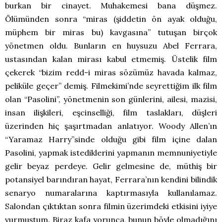
burkan bir cinayet. Muhakemesi bana düşmez.
Ölümünden sonra “miras (şiddetin ön ayak olduğu,
müphem bir miras bu) kavgasına” tutuşan birçok
yönetmen oldu. Bunların en huysuzu Abel Ferrara,
ustasından kalan mirası kabul etmemiş. Üstelik film
çekerek “bizim redd-i miras sözümüz havada kalmaz,
peliküle geçer” demiş. Filmekimi’nde seyrettiğim ilk film
olan “Pasolini”, yönetmenin son günlerini, ailesi, mazisi,
insan ilişkileri, eşcinselliği, film taslakları, düşleri
üzerinden hiç şaşırtmadan anlatıyor. Woody Allen’ın
“Yaramaz Harry”sinde olduğu gibi film içine dalan
Pasolini, yapmak istediklerini yapmanın memnuniyetiyle
gelir beyaz perdeye. Gelir gelmesine de, müthiş bir
potansiyel barındıran hayat, Ferrara’nın kendini bilindik
senaryo numaralarına kaptırmasıyla kullanılamaz.
Salondan çıktıktan sonra filmin üzerimdeki etkisini iyiye
vurmuştum. Biraz kafa yorunca, bunun böyle olmadığını