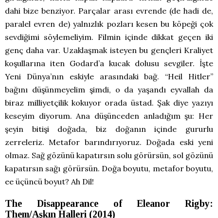
dahi bize benziyor. Parçalar arası evrende (de hadi de,
paralel evren de) yalnızlık pozları kesen bu köpeği çok
sevdiğimi söylemeliyim. Filmin içinde dikkat geçen iki
genç daha var. Uzaklaşmak isteyen bu gençleri Kraliyet
koşullarına iten Godard’a kucak dolusu sevgiler. İşte
Yeni Dünya’nın eskiyle arasındaki bağ. “Heil Hitler”
bağını düşünmeyelim şimdi, o da yaşandı eyvallah da
biraz milliyetçilik kokuyor orada üstad. Şak diye yazıyı
keseyim diyorum. Ana düşünceden anladığım şu: Her
şeyin bitişi doğada, biz doğanın içinde gururlu
zerreleriz. Metafor barındırıyoruz. Doğada eski yeni
olmaz. Sağ gözünü kapatırsın solu görürsün, sol gözünü
kapatırsın sağı görürsün. Doğa boyutu, metafor boyutu,
ee üçüncü boyut? Ah Dil!
The Disappearance of Eleanor Rigby:
Them/Aşkın Halleri (2014)