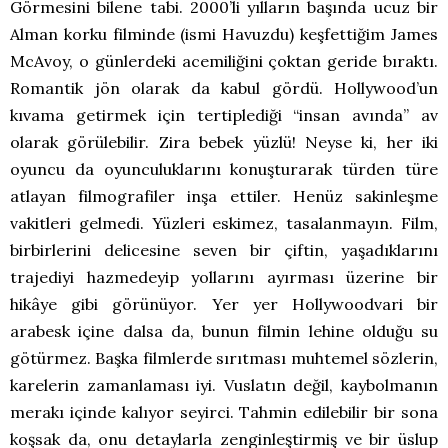
Görmesini bilene tabi. 2000’li yılların başında ucuz bir
Alman korku filminde (ismi Havuzdu) keşfettiğim James
McAvoy, o günlerdeki acemiliğini çoktan geride bıraktı.
Romantik jön olarak da kabul gördü. Hollywood’un
kıvama getirmek için tertiplediği “insan avında” av
olarak görülebilir. Zira bebek yüzlü! Neyse ki, her iki
oyuncu da oyunculuklarını konuşturarak türden türe
atlayan filmografiler inşa ettiler. Henüz sakinleşme
vakitleri gelmedi. Yüzleri eskimez, tasalanmayın. Film,
birbirlerini delicesine seven bir çiftin, yaşadıklarını
trajediyi hazmedeyip yollarını ayırması üzerine bir
hikâye gibi görünüyor. Yer yer Hollywoodvari bir
arabesk içine dalsa da, bunun filmin lehine olduğu su
götürmez. Başka filmlerde sırıtması muhtemel sözlerin,
karelerin zamanlaması iyi. Vuslatın değil, kaybolmanın
merakı içinde kalıyor seyirci. Tahmin edilebilir bir sona
koşsak da, onu detaylarla zenginleştirmiş ve bir üslup