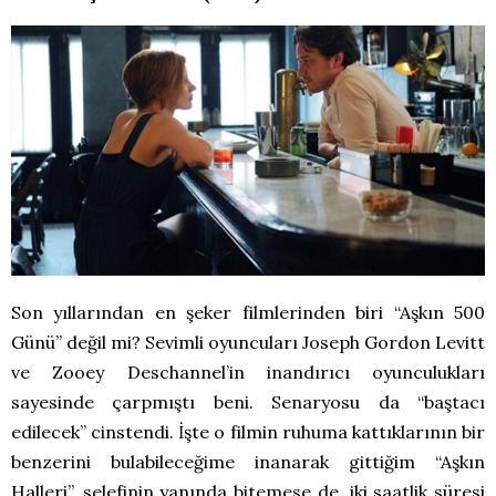
Son yıllarından en şeker filmlerinden biri “Aşkın 500
Günü” değil mi? Sevimli oyuncuları Joseph Gordon Levitt
ve Zooey Deschannel’in inandırıcı oyunculukları
sayesinde çarpmıştı beni. Senaryosu da “baştacı
edilecek” cinstendi. İşte o filmin ruhuma kattıklarının bir
benzerini bulabileceğime inanarak gittiğim “Aşkın
Halleri”, selefinin yanında bitemese de, iki saatlik süresi