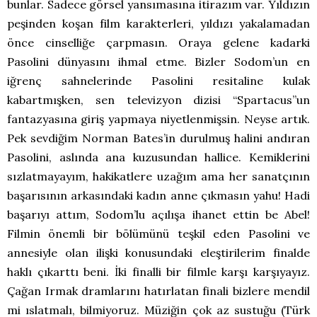
bunlar. Sadece görsel yansımasına itirazım var. Yıldızın
peşinden koşan film karakterleri, yıldızı yakalamadan
önce cinselliğe çarpmasın. Oraya gelene kadarki
Pasolini dünyasını ihmal etme. Bizler Sodom’un en
iğrenç sahnelerinde Pasolini resitaline kulak
kabartmışken, sen televizyon dizisi “Spartacus”un
fantazyasına giriş yapmaya niyetlenmişsin. Neyse artık.
Pek sevdiğim Norman Bates’in durulmuş halini andıran
Pasolini, aslında ana kuzusundan hallice. Kemiklerini
sızlatmayayım, hakikatlere uzağım ama her sanatçının
başarısının arkasındaki kadın anne çıkmasın yahu! Hadi
başarıyı attım, Sodom’lu açılışa ihanet ettin be Abel!
Filmin önemli bir bölümünü teşkil eden Pasolini ve
annesiyle olan ilişki konusundaki eleştirilerim finalde
haklı çıkarttı beni. İki finalli bir filmle karşı karşıyayız.
Çağan Irmak dramlarını hatırlatan finali bizlere mendil
mi ıslatmalı, bilmiyoruz. Müziğin çok az sustuğu (Türk