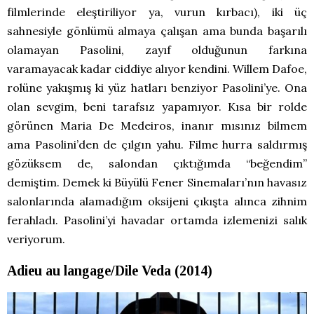
filmlerinde eleştiriliyor ya, vurun kırbacı), iki üç
sahnesiyle gönlümü almaya çalışan ama bunda başarılı
olamayan Pasolini, zayıf olduğunun farkına
varamayacak kadar ciddiye alıyor kendini. Willem Dafoe,
rolüne yakışmış ki yüz hatları benziyor Pasolini’ye. Ona
olan sevgim, beni tarafsız yapamıyor. Kısa bir rolde
görünen Maria De Medeiros, inanır mısınız bilmem
ama Pasolini’den de çılgın yahu. Filme hurra saldırmış
gözüksem de, salondan çıktığımda “beğendim”
demiştim. Demek ki Büyülü Fener Sinemaları’nın havasız
salonlarında alamadığım oksijeni çıkışta alınca zihnim
ferahladı. Pasolini’yi havadar ortamda izlemenizi salık
veriyorum.
Adieu au langage/Dile Veda (2014)