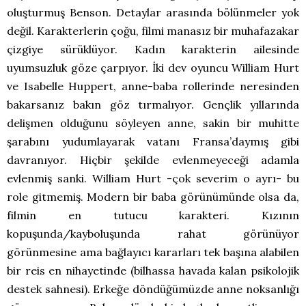
oluşturmuş Benson. Detaylar arasında bölünmeler yok
değil. Karakterlerin çoğu, filmi manasız bir muhafazakar
çizgiye sürüklüyor. Kadın karakterin ailesinde
uyumsuzluk göze çarpıyor. İki dev oyuncu William Hurt
ve Isabelle Huppert, anne-baba rollerinde neresinden
bakarsanız bakın göz tırmalıyor. Gençlik yıllarında
delişmen olduğunu söyleyen anne, sakin bir muhitte
şarabını yudumlayarak vatanı Fransa’daymış gibi
davranıyor. Hiçbir şekilde evlenmeyeceği adamla
evlenmiş sanki. William Hurt -çok severim o ayrı- bu
role gitmemiş. Modern bir baba görünümünde olsa da,
filmin en tutucu karakteri. Kızının
kopuşunda/kayboluşunda rahat görünüyor
görünmesine ama bağlayıcı kararları tek başına alabilen
bir reis en nihayetinde (bilhassa havada kalan psikolojik
destek sahnesi). Erkeğe döndüğümüzde anne noksanlığı