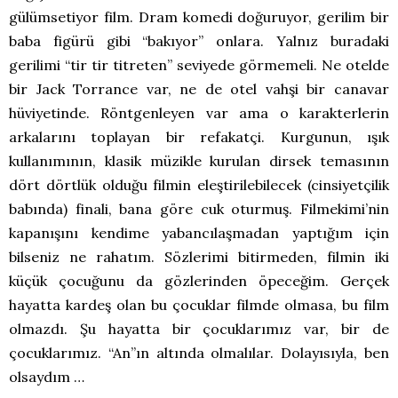
gülümsetiyor film. Dram komedi doğuruyor, gerilim bir
baba figürü gibi “bakıyor” onlara. Yalnız buradaki
gerilimi “tir tir titreten” seviyede görmemeli. Ne otelde
bir Jack Torrance var, ne de otel vahşi bir canavar
hüviyetinde. Röntgenleyen var ama o karakterlerin
arkalarını toplayan bir refakatçi. Kurgunun, ışık
kullanımının, klasik müzikle kurulan dirsek temasının
dört dörtlük olduğu filmin eleştirilebilecek (cinsiyetçilik
babında) finali, bana göre cuk oturmuş. Filmekimi’nin
kapanışını kendime yabancılaşmadan yaptığım için
bilseniz ne rahatım. Sözlerimi bitirmeden, filmin iki
küçük çocuğunu da gözlerinden öpeceğim. Gerçek
hayatta kardeş olan bu çocuklar filmde olmasa, bu film
olmazdı. Şu hayatta bir çocuklarımız var, bir de
çocuklarımız. “An”ın altında olmalılar. Dolayısıyla, ben
olsaydım …