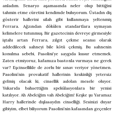
anladım. Senaryo aşamasında neler olup bittiğini
tahmin etme cüretini kendimde buluyorum. Üstadın diş
gösterir hallerini silah gibi kullanmaya yeltenmiş
Ferrara. Ağzından dökülen standartlara uymayan
kelimelere tutunmuş. Bir gazetecinin devreye girmesiyle
iştahı artan Ferrara, zılgıt çekme seansı olarak
addedilecek sahneyi bile kötü çekmiş. Bu sahnenin
konulma sebebi, Pasolini’ye saygıda kusur etmemek.
Zaten etmiyoruz, kafamıza bastonla vurmaya ne gerek
var? Eşcinsellikle de zorlu bir sınav veriyor yönetmen.
Pasolini’nin provakatif hallerinin keskinliği yetersiz
gelmiş olacak ki, cinsellik aslolan mesele oluyor.
Yukarıda bahsettiğim spekülasyonlara bir yenisi
katılıyor. Ah Abelciğim vah Abelciğim! Keşke şu Yaramaz
Harry hallerinde dışlasaydın cinselliği. Sesinizi duyar
gibiyim, elbet biliyorum Pasolini’nin kafasından geçenler