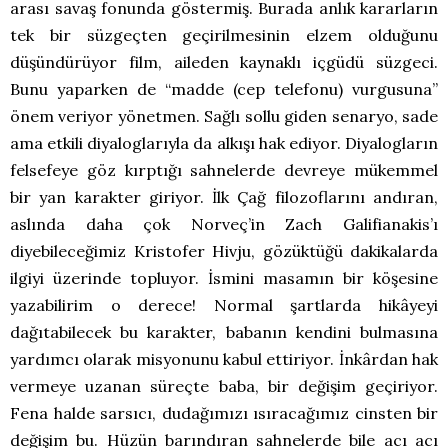
arası savaş fonunda göstermiş. Burada anlık kararların
tek bir süzgeçten geçirilmesinin elzem olduğunu
düşündürüyor film, aileden kaynaklı içgüdü süzgeci.
Bunu yaparken de “madde (cep telefonu) vurgusuna”
önem veriyor yönetmen. Sağlı sollu giden senaryo, sade
ama etkili diyaloglarıyla da alkışı hak ediyor. Diyalogların
felsefeye göz kırptığı sahnelerde devreye mükemmel
bir yan karakter giriyor. İlk Çağ filozoflarını andıran,
aslında daha çok Norveç’in Zach Galifianakis’ı
diyebileceğimiz Kristofer Hivju, gözüktüğü dakikalarda
ilgiyi üzerinde topluyor. İsmini masamın bir köşesine
yazabilirim o derece! Normal şartlarda hikâyeyi
dağıtabilecek bu karakter, babanın kendini bulmasına
yardımcı olarak misyonunu kabul ettiriyor. İnkârdan hak
vermeye uzanan süreçte baba, bir değişim geçiriyor.
Fena halde sarsıcı, dudağımızı ısıracağımız cinsten bir
değişim bu. Hüzün barındıran sahnelerde bile acı acı