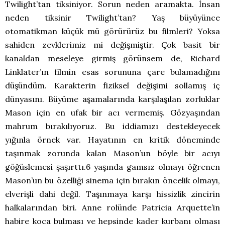
Twilight’tan tiksiniyor. Sorun neden aramakta. İnsan
neden tiksinir Twilight’tan? Yaş büyüyünce
otomatikman küçük mü görürürüz bu filmleri? Yoksa
sahiden zevklerimiz mi değişmiştir. Çok basit bir
kanaldan meseleye girmiş görünsem de, Richard
Linklater’ın filmin esas sorununa çare bulamadığını
düşündüm. Karakterin fiziksel değişimi sollamış iç
dünyasını. Büyüme aşamalarında karşılaşılan zorluklar
Mason için en ufak bir acı vermemiş. Gözyaşından
mahrum bırakılıyoruz. Bu iddiamızı destekleyecek
yığınla örnek var. Hayatının en kritik döneminde
taşınmak zorunda kalan Mason’un böyle bir acıyı
göğüslemesi şaşırttı.6 yaşında gamsız olmayı öğrenen
Mason’un bu özelliği sinema için bırakın öncelik olmayı,
elverişli dahi değil. Taşınmaya karşı hissizlik zincirin
halkalarından biri. Anne rolünde Patricia Arquette’in
habire koca bulması ve hepsinde kader kurbanı olması