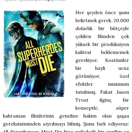
Her şeyden önce şunu
belirtmek gerek. 20.000
dolarlık bir bütçeyle
çekilen filmden çok
yüksek bir prodüksiyon
kalitesi beklememek
gerekiyor. Kostümler
bir hayli ucuz
görünüyor, özel
efektler minimum
tutulmuş. Fakat Jason
Trost ilginç bir
konseptle, süper
kahraman filmlerinin geneline hakim olan şaşaa
gereksiniminden sıyrılmayı bilmiş. Şunu fark ediyoruz:
All Superheroes Must Die bize psikolojik bir gerilim ve