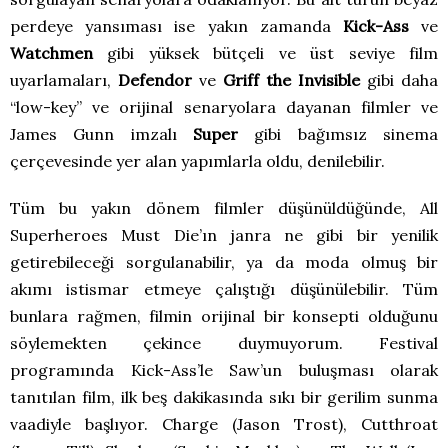
perdeye yansıması ise yakın zamanda
Kick-Ass
ve
Watchmen
gibi yüksek bütçeli ve üst seviye film
uyarlamaları,
Defendor
ve
Griff the Invisible
gibi daha
“low-key” ve orijinal senaryolara dayanan filmler ve
James Gunn imzalı
Super
gibi bağımsız sinema
çerçevesinde yer alan yapımlarla oldu, denilebilir.
Tüm bu yakın dönem filmler düşünüldüğünde, All
Superheroes Must Die’ın janra ne gibi bir yenilik
getirebileceği sorgulanabilir, ya da moda olmuş bir
akımı istismar etmeye çalıştığı düşünülebilir. Tüm
bunlara rağmen, filmin orijinal bir konsepti olduğunu
söylemekten çekince duymuyorum. Festival
programında Kick-Ass’le Saw’un buluşması olarak
tanıtılan film, ilk beş dakikasında sıkı bir gerilim sunma
vaadiyle başlıyor. Charge (Jason Trost), Cutthroat