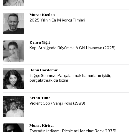
Murat Kızılca
2025 Yılının En İyi Korku Filmleri
Zehra Yiğit
Kapı Aralığında Büyümek: A Girl Unknown (2025)
Banu Bozdemir
Tuğçe Sönmez: ‘Parçalanmak hamurların işidir,
parçalatmak da bizim’
Ertan Tunc
Violent Cop / Vahşi Polis (1989)
Murat Kirisci
Toprağın İntikamı: Picnic at Hanging Rock (1975)