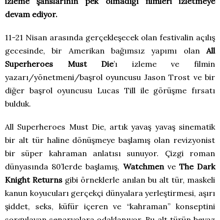
izleme şanslarının pek olmadığı filmleri izletmeye
devam ediyor.
11-21 Nisan arasında gerçekleşecek olan festivalin açılış
gecesinde, bir Amerikan bağımsız yapımı olan
All
Superheroes Must Die
’ı izleme ve filmin
yazarı/yönetmeni/başrol oyuncusu Jason Trost ve bir
diğer başrol oyuncusu Lucas Till ile görüşme fırsatı
bulduk.
All Superheroes Must Die, artık yavaş yavaş sinematik
bir alt tür haline dönüşmeye başlamış olan revizyonist
bir süper kahraman anlatısı sunuyor. Çizgi roman
dünyasında 80’lerde başlamış,
Watchmen
ve
The Dark
Knight Returns
gibi örneklerle anılan bu alt tür, maskeli
kanun koyucuları gerçekçi dünyalara yerleştirmesi, aşırı
şiddet, seks, küfür içeren ve “kahraman” konseptini
sorgulayan senaryolara odaklanıyor. Bu alt türün beyaz