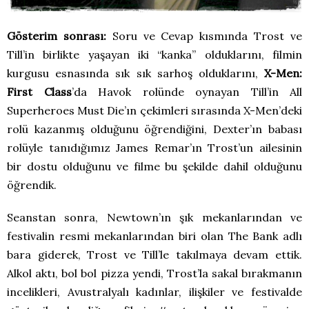
Gösterim sonrası:
Soru ve Cevap kısmında Trost ve
Till’in birlikte yaşayan iki “kanka” olduklarını, filmin
kurgusu esnasında sık sık sarhoş olduklarını,
X-Men:
First Class
’da Havok rolünde oynayan Till’in All
Superheroes Must Die’ın çekimleri sırasında X-Men’deki
rolü kazanmış olduğunu öğrendiğini, Dexter’ın babası
rolüyle tanıdığımız James Remar’ın Trost’un ailesinin
bir dostu olduğunu ve filme bu şekilde dahil olduğunu
öğrendik.
Seanstan sonra, Newtown’ın şık mekanlarından ve
festivalin resmi mekanlarından biri olan The Bank adlı
bara giderek, Trost ve Till’le takılmaya devam ettik.
Alkol aktı, bol bol pizza yendi, Trost’la sakal bırakmanın
incelikleri, Avustralyalı kadınlar, ilişkiler ve festivalde