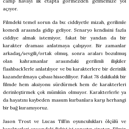
camp havayı ilk etapta görmezden gelmemize yol
açıyor.
Filmdeki temel sorun da bu: ciddiyetle mizah, gerilimle
komedi arasında gidip geliyor. Senaryo kendisini fazla
ciddiye almak istemiyor, fakat bir yandan da bir
karakter draması anlatmaya çalışıyor. Bir zamanlar
arkadaş/sevgili/ortak olmuş, sonra araları bozulmuş
olan kahramanlar arasındaki gerilimli ilişkiler
flashback’lerle anlatılıyor ve bu karakterlere bir derinlik
kazandırılmaya çabası hissediliyor. Fakat 78 dakikalık bir
filmde hem aksiyonu sürdürmek hem de karakterleri
derinleştirmek çok mümkün olmuyor. Karakterlerle ya
da hayatını kaybeden masum kurbanlara karşı herhangi
bir bağ kuramıyoruz.
Jason Trost ve Lucas Till’in oyunculukları ölçülü ve
karakterleri arasındaki ilişkiyi iyi yansıtır cinsten. Filmin