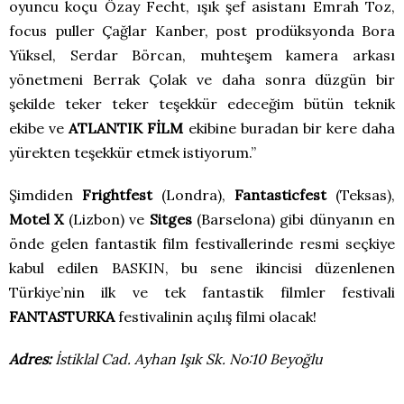
oyuncu koçu Özay Fecht, ışık şef asistanı Emrah Toz,
focus puller Çağlar Kanber, post prodüksyonda Bora
Yüksel, Serdar Börcan, muhteşem kamera arkası
yönetmeni Berrak Çolak ve daha sonra düzgün bir
şekilde teker teker teşekkür edeceğim bütün teknik
ekibe ve
ATLANTIK FİLM
ekibine buradan bir kere daha
yürekten teşekkür etmek istiyorum.”
Şimdiden
Frightfest
(Londra),
Fantasticfest
(Teksas),
Motel X
(Lizbon) ve
Sitges
(Barselona) gibi dünyanın en
önde gelen fantastik film festivallerinde resmi seçkiye
kabul edilen BASKIN, bu sene ikincisi düzenlenen
Türkiye’nin ilk ve tek fantastik filmler festivali
FANTASTURKA
festivalinin açılış filmi olacak!
Adres:
İstiklal Cad. Ayhan Işık Sk. No:10 Beyoğlu