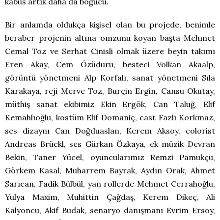
kabus artık daha da boğucu.
Bir anlamda oldukça kişisel olan bu projede, benimle
beraber projenin altına omzunu koyan başta Mehmet
Cemal Toz ve Serhat Cinisli olmak üzere beyin takımı
Eren Akay, Cem Özüduru, besteci Volkan Akaalp,
görüntü yönetmeni Alp Korfalı, sanat yönetmeni Sıla
Karakaya, reji Merve Toz, Burçin Ergin, Cansu Okutay,
müthiş sanat ekibimiz Ekin Ergök, Can Taluğ, Elif
Kemahlıoğlu, kostüm Elif Domaniç, cast Fazlı Korkmaz,
ses dizaynı Can Doğduaslan, Kerem Aksoy, colorist
Andreas Brückl, ses Gürkan Özkaya, ek müzik Devran
Bekin, Taner Yücel, oyuncularımız Remzi Pamukçu,
Görkem Kasal, Muharrem Bayrak, Aydın Orak, Ahmet
Sarıcan, Fadik Bülbül, yan rollerde Mehmet Cerrahoğlu,
Yulya Maxim, Muhittin Çağdaş, Kerem Dikeç, Ali
Kalyoncu, Akif Budak, senaryo danışmanı Evrim Ersoy,