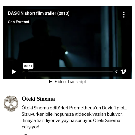
Öteki Sinema
Öteki Sinema editörleri Prometheus'un David'i gibi...
Siz uyurken bile, hoşunuza gidecek yazıları buluyor,
itinayla hazırlıyor ve yayına sunuyor. Öteki Sinema
çalışıyor!