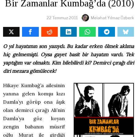
Bir Zamanlar Kumbağ’da (2010)
22 Temmuz 2011
Melahat Yılmaz Özberk
O yıl hayatımın son yazıydı. Bu kadar erken ölmek aklıma
hiç gelmemişti. Oysa gayet basit bir hayatım vardı. Tek
yaptığım var olmaktı. Kim bilebilirdi ki? Demirci çırağı diri
diri mezara gömülecek!
Hikaye Kumbağ’a ailesinin
yanına gelen komşu kızı
Damla’yı görüp ona âşık
olan demirci çırağı Ali’nin
Damla’ya göz koyan
zengin babanın müsrif
oğlu Murat ile girdiği