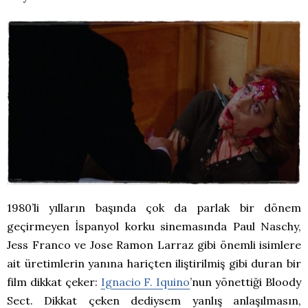
1980’li yılların başında çok da parlak bir dönem
geçirmeyen İspanyol korku sinemasında Paul Naschy,
Jess Franco ve Jose Ramon Larraz gibi önemli isimlere
ait üretimlerin yanına hariçten iliştirilmiş gibi duran bir
film dikkat çeker:
Ignacio F. Iquino
’nun yönettiği Bloody
Sect. Dikkat çeken dediysem yanlış anlaşılmasın,