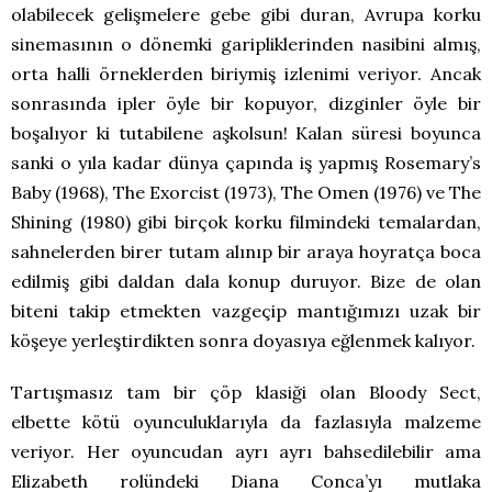
olabilecek gelişmelere gebe gibi duran, Avrupa korku
sinemasının o dönemki garipliklerinden nasibini almış,
orta halli örneklerden biriymiş izlenimi veriyor. Ancak
sonrasında ipler öyle bir kopuyor, dizginler öyle bir
boşalıyor ki tutabilene aşkolsun! Kalan süresi boyunca
sanki o yıla kadar dünya çapında iş yapmış Rosemary’s
Baby (1968), The Exorcist (1973), The Omen (1976) ve The
Shining (1980) gibi birçok korku filmindeki temalardan,
sahnelerden birer tutam alınıp bir araya hoyratça boca
edilmiş gibi daldan dala konup duruyor. Bize de olan
biteni takip etmekten vazgeçip mantığımızı uzak bir
köşeye yerleştirdikten sonra doyasıya eğlenmek kalıyor.
Tartışmasız tam bir çöp klasiği olan Bloody Sect,
elbette kötü oyunculuklarıyla da fazlasıyla malzeme
veriyor. Her oyuncudan ayrı ayrı bahsedilebilir ama
Elizabeth rolündeki Diana Conca’yı mutlaka