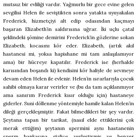
mutsuz bir evliliği vardır. Yağmurlu bir gece evine gelen
sevgilisi Helen ile seviştikten sonra yatakta uyuyakalan
Frederick, hizmetçiyi alt edip odasından kaçmayı
başaran Elizabeth’in saldırısına uğrar. İki uçlu çatal
şeklindeki şömine demirini Frederick’in gözlerine sokan
Elizabeth, kocasını kör eder. Elizabeth, (artık akıl
hastanesi mi, yoksa hapishane mi tam anlaşılamıyor
ama) bir hücreye kapatılır. Frederick ise (herhalde
karısından boşandı ki) kendisini kör haliyle de sevmeye
devam eden Helen ile evlenir. Helen’in ısrarlarıyla çocuk
sahibi olmaya karar verirler ve (bu da tam açıklanmıyor
ama sanırım Frederick kısır olduğu için) hastaneye
giderler. Suni döllenme yöntemiyle hamile kalan Helen’in
dileği gerçekleşmiştir. Fakat bilmedikleri bir şey vardır.
Şeytana tapan bir tarikat, (nasıl elde ettiklerini çok
merak ettiğim) şeytanın spermini aynı hastanenin
sperm bankasına gizlice yerleştirmiş ve benzer