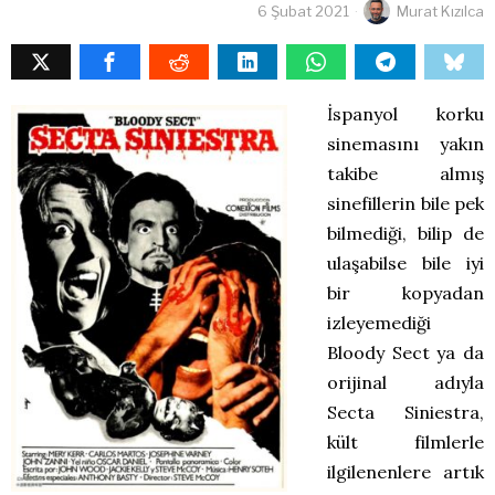
6 Şubat 2021
Murat Kızılca
İspanyol korku
sinemasını yakın
takibe almış
sinefillerin bile pek
bilmediği, bilip de
ulaşabilse bile iyi
bir kopyadan
izleyemediği
Bloody Sect ya da
orijinal adıyla
Secta Siniestra,
kült filmlerle
ilgilenenlere artık