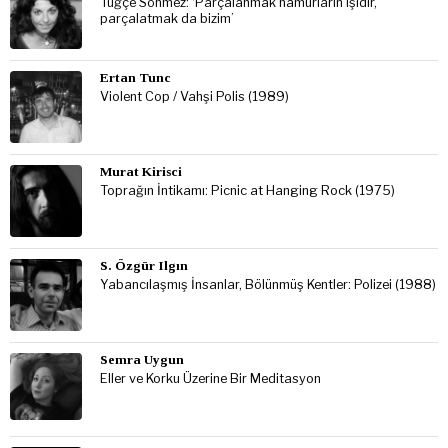
Tuğçe Sönmez: ‘Parçalanmak hamurların işidir,
parçalatmak da bizim’
Ertan Tunc
Violent Cop / Vahşi Polis (1989)
Murat Kirisci
Toprağın İntikamı: Picnic at Hanging Rock (1975)
S. Özgür Ilgın
Yabancılaşmış İnsanlar, Bölünmüş Kentler: Polizei (1988)
Semra Uygun
Eller ve Korku Üzerine Bir Meditasyon