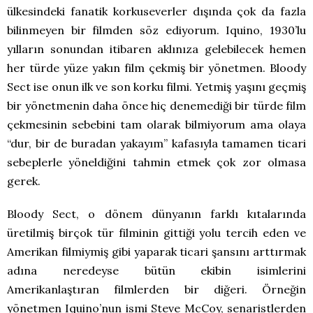
ülkesindeki fanatik korkuseverler dışında çok da fazla
bilinmeyen bir filmden söz ediyorum. Iquino, 1930’lu
yılların sonundan itibaren aklınıza gelebilecek hemen
her türde yüze yakın film çekmiş bir yönetmen. Bloody
Sect ise onun ilk ve son korku filmi. Yetmiş yaşını geçmiş
bir yönetmenin daha önce hiç denemediği bir türde film
çekmesinin sebebini tam olarak bilmiyorum ama olaya
“dur, bir de buradan yakayım” kafasıyla tamamen ticari
sebeplerle yöneldiğini tahmin etmek çok zor olmasa
gerek.
Bloody Sect, o dönem dünyanın farklı kıtalarında
üretilmiş birçok tür filminin gittiği yolu tercih eden ve
Amerikan filmiymiş gibi yaparak ticari şansını arttırmak
adına neredeyse bütün ekibin isimlerini
Amerikanlaştıran filmlerden bir diğeri. Örneğin
yönetmen Iquino’nun ismi Steve McCoy, senaristlerden